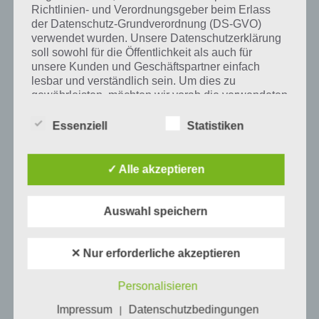
Tweet auf Twitter
Richtlinien- und Verordnungsgeber beim Erlass
der Datenschutz-Grundverordnung (DS-GVO)
verwendet wurden. Unsere Datenschutzerklärung
soll sowohl für die Öffentlichkeit als auch für
Mehr Artikel hier auf Touchportal
unsere Kunden und Geschäftspartner einfach
lesbar und verständlich sein. Um dies zu
gewährleisten, möchten wir vorab die verwendeten
Begrifflichkeiten erläutern.
Essenziell
Statistiken
Wir verwenden in dieser Datenschutzerklärung
unter anderem die folgenden Begriffe:
✓ Alle akzeptieren
a) personenbezogene Daten
Auswahl speichern
Personenbezogene Daten sind alle
Informationen, die sich auf eine identifizierte
✕ Nur erforderliche akzeptieren
0
KOMMENTARE
oder identifizierbare natürliche Person (im
Folgenden „betroffene Person") beziehen.
Personalisieren
Als identifizierbar wird eine natürliche
Person angesehen, die direkt oder indirekt,
Impressum
Datenschutzbedingungen
|