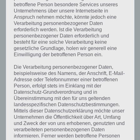
gesucht
? Schaue in
unsere
betroffene Person besondere Services unseres
Komplettlösung zur App
! Dort
Unternehmens über unsere Internetseite in
Anspruch nehmen möchte, könnte jedoch eine
kannst du mit der Suche
Verarbeitung personenbezogener Daten
schnell die Antworten und
erforderlich werden. Ist die Verarbeitung
personenbezogener Daten erforderlich und
Lösungen der über 300 Level
besteht für eine solche Verarbeitung keine
gesetzliche Grundlage, holen wir generell eine
finden!
Einwilligung der betroffenen Person ein.
Die Verarbeitung personenbezogener Daten,
Du findest Lösungen auch ohne unsere Hilfe, indem du in der App
beispielsweise des Namens, der Anschrift, E-Mail-
Münzen einsetzt. Da diese jedoch begrenzt sind, hast du hier stets
Adresse oder Telefonnummer einer betroffenen
die Möglichkeit alle Antworten zu finden!
Person, erfolgt stets im Einklang mit der
Datenschutz-Grundverordnung und in
Übereinstimmung mit den für uns geltenden
landesspezifischen Datenschutzbestimmungen.
Die obige Lösung stimmt leider nicht mehr?
Mittels dieser Datenschutzerklärung möchte unser
Unternehmen die Öffentlichkeit über Art, Umfang
Wenn die Lösung, die wir dir oben Party vorgestellt haben, nicht
und Zweck der von uns erhobenen, genutzten und
mehr aktuell sein sollte oder ein Wort in der Lösung von 94 Prozent
verarbeiteten personenbezogenen Daten
fehlt, so teile uns die korrekten Lösungen einfach in den
informieren. Ferner werden betroffene Personen
Kommentaren mit. Nur so können wir stets die aktuellen Antworten