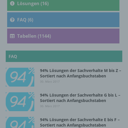
Lösungen (16)
Verarbeitung ist jeder mit oder ohne Hilfe
automatisierter Verfahren ausgeführte
FAQ (6)
Vorgang oder jede solche Vorgangsreihe im
Zusammenhang mit personenbezogenen
Tabellen (1144)
Daten wie das Erheben, das Erfassen, die
Organisation, das Ordnen, die Speicherung,
die Anpassung oder Veränderung, das
Auslesen, das Abfragen, die Verwendung,
FAQ
die Offenlegung durch Übermittlung,
Verbreitung oder eine andere Form der
Bereitstellung, den Abgleich oder die
94% Lösungen der Sachverhalte M bis Z –
Sortiert nach Anfangsbuchstaben
Verknüpfung, die Einschränkung, das
Löschen oder die Vernichtung.
30. März 2017
94% Lösungen der Sachverhalte G bis L –
Sortiert nach Anfangsbuchstaben
d) Einschränkung der Verarbeitung
30. März 2017
Einschränkung der Verarbeitung ist die
94% Lösungen der Sachverhalte E bis F –
Markierung gespeicherter
Sortiert nach Anfangsbuchstaben
personenbezogener Daten mit dem Ziel, ihre