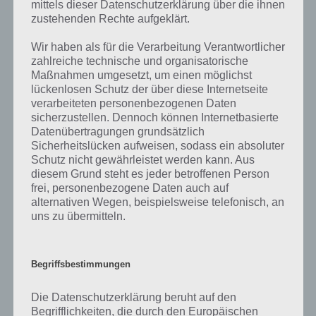
mittels dieser Datenschutzerklärung über die ihnen
auf die zahlreichen Fragen und Sachverhalte in der App geben. Da
zustehenden Rechte aufgeklärt.
die Entwickler die Lösungen immer mal wieder verändern.
Wir haben als für die Verarbeitung Verantwortlicher
zahlreiche technische und organisatorische
Darum geht es bei 94%
Maßnahmen umgesetzt, um einen möglichst
lückenlosen Schutz der über diese Internetseite
Was ist 94%? In der App 94% musst du auf Basis eines Bildes oder
verarbeiteten personenbezogenen Daten
einer Aussage die Antworten herausfinden, die von anderen Spielern
sicherzustellen. Dennoch können Internetbasierte
am häufigsten genannt worden sind. Nur so kannst du das nächste
Datenübertragungen grundsätzlich
Sicherheitslücken aufweisen, sodass ein absoluter
Level freischalten. Zusammenaddiert ergeben alle Antworten 94
Schutz nicht gewährleistet werden kann. Aus
Prozent, wovon die App ihren Namen hat. Entsprechend ist 94
diesem Grund steht es jeder betroffenen Person
Prozent ein Wort und Rätsel-Spiel. Bereits über 10 Millionen mal
frei, personenbezogene Daten auch auf
wurde die App mittlerweile heruntergeladen und gehört mit zu den
alternativen Wegen, beispielsweise telefonisch, an
erfolgreichsten Spiele Apps in diesem Genre im Google Play Store
uns zu übermitteln.
und iTunes App Store.
Begriffsbestimmungen
Auf WhatsApp teilen
Teilen auf Facebook
Die Datenschutzerklärung beruht auf den
Begrifflichkeiten, die durch den Europäischen