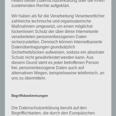
mittels dieser Datenschutzerklärung über die ihnen
zahlreichen Fragen und Sachverhalte in der App geben. Da die
zustehenden Rechte aufgeklärt.
Entwickler die Lösungen immer mal wieder verändern.
Wir haben als für die Verarbeitung Verantwortlicher
zahlreiche technische und organisatorische
Darum geht es bei 94%
Maßnahmen umgesetzt, um einen möglichst
lückenlosen Schutz der über diese Internetseite
Was ist 94%? In der App 94% musst du auf Basis eines Bildes oder
verarbeiteten personenbezogenen Daten
einer Aussage die Antworten herausfinden, die von anderen Spielern
sicherzustellen. Dennoch können Internetbasierte
am häufigsten genannt worden sind. Nur so kannst du das nächste
Datenübertragungen grundsätzlich
Level freischalten. Zusammenaddiert ergeben alle Antworten 94
Sicherheitslücken aufweisen, sodass ein absoluter
Prozent, wovon die App ihren Namen hat. Entsprechend ist 94
Schutz nicht gewährleistet werden kann. Aus
Prozent ein Wort und Rätsel-Spiel. Bereits über 10 Millionen mal
diesem Grund steht es jeder betroffenen Person
wurde die App mittlerweile heruntergeladen und gehört mit zu den
frei, personenbezogene Daten auch auf
erfolgreichsten Spiele Apps in diesem Genre im Google Play Store
alternativen Wegen, beispielsweise telefonisch, an
und iTunes App Store.
uns zu übermitteln.
Begriffsbestimmungen
Auf WhatsApp teilen
Teilen auf Facebook
Die Datenschutzerklärung beruht auf den
Tweet auf Twitter
Begrifflichkeiten, die durch den Europäischen