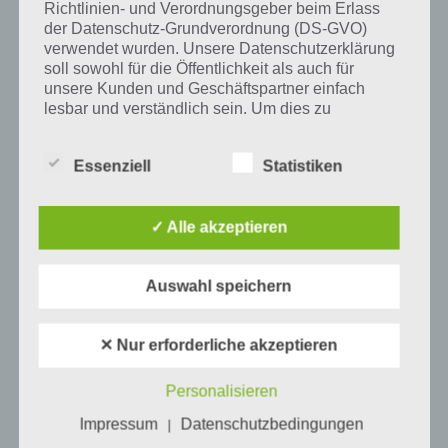
Richtlinien- und Verordnungsgeber beim Erlass
der Datenschutz-Grundverordnung (DS-GVO)
verwendet wurden. Unsere Datenschutzerklärung
soll sowohl für die Öffentlichkeit als auch für
Mehr Artikel hier auf Touchportal
unsere Kunden und Geschäftspartner einfach
lesbar und verständlich sein. Um dies zu
gewährleisten, möchten wir vorab die verwendeten
Begrifflichkeiten erläutern.
Essenziell
Statistiken
Wir verwenden in dieser Datenschutzerklärung
unter anderem die folgenden Begriffe:
✓ Alle akzeptieren
a) personenbezogene Daten
Auswahl speichern
Personenbezogene Daten sind alle
✕ Nur erforderliche akzeptieren
Informationen, die sich auf eine identifizierte
0
KOMMENTARE
oder identifizierbare natürliche Person (im
Folgenden „betroffene Person") beziehen.
Personalisieren
Als identifizierbar wird eine natürliche
Impressum
Datenschutzbedingungen
Person angesehen, die direkt oder indirekt,
|
insbesondere mittels Zuordnung zu einer