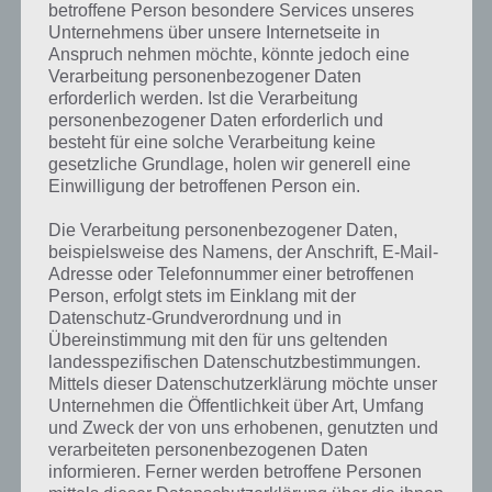
betroffene Person besondere Services unseres
Komplettlösung zur App
! Dort
Unternehmens über unsere Internetseite in
kannst du mit der Suche
Anspruch nehmen möchte, könnte jedoch eine
Verarbeitung personenbezogener Daten
schnell die Antworten und
erforderlich werden. Ist die Verarbeitung
personenbezogener Daten erforderlich und
Lösungen der über 300 Level
besteht für eine solche Verarbeitung keine
finden!
gesetzliche Grundlage, holen wir generell eine
Einwilligung der betroffenen Person ein.
Du findest Lösungen auch ohne unsere Hilfe, indem du in der App
Die Verarbeitung personenbezogener Daten,
Münzen einsetzt. Da diese jedoch begrenzt sind, hast du hier stets
beispielsweise des Namens, der Anschrift, E-Mail-
die Möglichkeit alle Antworten zu finden!
Adresse oder Telefonnummer einer betroffenen
Person, erfolgt stets im Einklang mit der
Datenschutz-Grundverordnung und in
Übereinstimmung mit den für uns geltenden
Die obige Lösung stimmt leider nicht mehr?
landesspezifischen Datenschutzbestimmungen.
Mittels dieser Datenschutzerklärung möchte unser
Wenn die Lösung, die wir dir oben vorgestellt haben, nicht mehr
Unternehmen die Öffentlichkeit über Art, Umfang
aktuell sein sollte oder ein Wort in der Lösung von 94 Prozent fehlt,
und Zweck der von uns erhobenen, genutzten und
so teile uns die korrekten Lösungen einfach in den Kommentaren
verarbeiteten personenbezogenen Daten
mit. Nur so können wir stets die aktuellen Antworten auf die
informieren. Ferner werden betroffene Personen