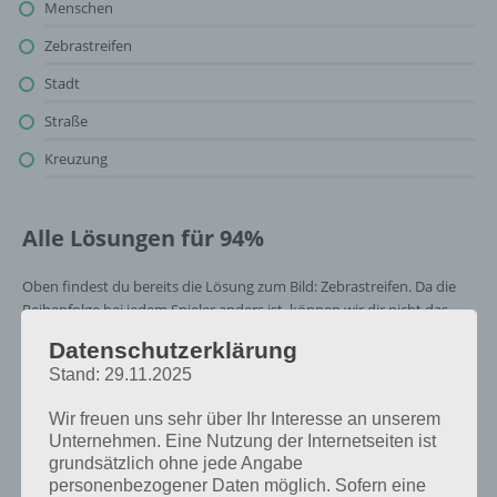
Menschen
Zebrastreifen
Stadt
Straße
Kreuzung
Alle Lösungen für 94%
Oben findest du bereits die Lösung zum Bild: Zebrastreifen. Da die
Reihenfolge bei jedem Spieler anders ist, können wir dir nicht das
exakte Level anzeigen, weshalb du über unsere Komplettlösung
Datenschutzerklärung
jedoch trotzdem zu jedem Sachverhalt die entsprechenden
Stand: 29.11.2025
Antworten findest!
Wir freuen uns sehr über Ihr Interesse an unserem
Weitere Lösungen zu 94%
Unternehmen. Eine Nutzung der Internetseiten ist
grundsätzlich ohne jede Angabe
gesucht
? Schaue in
unsere
personenbezogener Daten möglich. Sofern eine