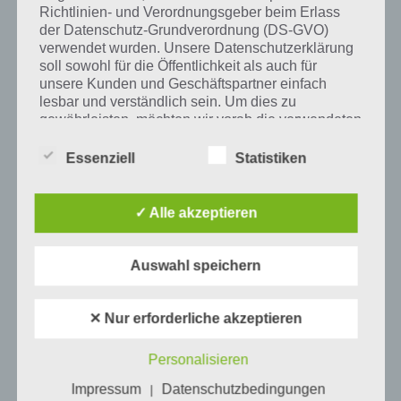
Tweet auf Twitter
Richtlinien- und Verordnungsgeber beim Erlass
der Datenschutz-Grundverordnung (DS-GVO)
verwendet wurden. Unsere Datenschutzerklärung
soll sowohl für die Öffentlichkeit als auch für
Mehr Artikel hier auf Touchportal
unsere Kunden und Geschäftspartner einfach
lesbar und verständlich sein. Um dies zu
gewährleisten, möchten wir vorab die verwendeten
Begrifflichkeiten erläutern.
Essenziell
Statistiken
Wir verwenden in dieser Datenschutzerklärung
unter anderem die folgenden Begriffe:
✓ Alle akzeptieren
a) personenbezogene Daten
Auswahl speichern
Personenbezogene Daten sind alle
Informationen, die sich auf eine identifizierte
✕ Nur erforderliche akzeptieren
0
KOMMENTARE
oder identifizierbare natürliche Person (im
Folgenden „betroffene Person") beziehen.
Personalisieren
Als identifizierbar wird eine natürliche
Person angesehen, die direkt oder indirekt,
Impressum
Datenschutzbedingungen
|