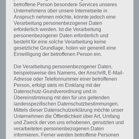
gesucht
? Schaue in
unsere
betroffene Person besondere Services unseres
Komplettlösung zur App
! Dort
Unternehmens über unsere Internetseite in
Anspruch nehmen möchte, könnte jedoch eine
kannst du mit der Suche
Verarbeitung personenbezogener Daten
schnell die Antworten und
erforderlich werden. Ist die Verarbeitung
personenbezogener Daten erforderlich und
Lösungen der über 300 Level
besteht für eine solche Verarbeitung keine
gesetzliche Grundlage, holen wir generell eine
finden!
Einwilligung der betroffenen Person ein.
Die Verarbeitung personenbezogener Daten,
Du findest Lösungen auch ohne unsere Hilfe, indem du in der App
beispielsweise des Namens, der Anschrift, E-Mail-
Münzen einsetzt. Da diese jedoch begrenzt sind, hast du hier stets
Adresse oder Telefonnummer einer betroffenen
die Möglichkeit alle Antworten zu finden!
Person, erfolgt stets im Einklang mit der
Datenschutz-Grundverordnung und in
Übereinstimmung mit den für uns geltenden
landesspezifischen Datenschutzbestimmungen.
Die obige Lösung stimmt leider nicht mehr?
Mittels dieser Datenschutzerklärung möchte unser
Unternehmen die Öffentlichkeit über Art, Umfang
Wenn die Lösung, die wir dir oben Im Zimmer vorgestellt haben,
und Zweck der von uns erhobenen, genutzten und
nicht mehr aktuell sein sollte oder ein Wort in der Lösung von 94
verarbeiteten personenbezogenen Daten
Prozent fehlt, so teile uns die korrekten Lösungen einfach in den
informieren. Ferner werden betroffene Personen
Kommentaren mit. Nur so können wir stets die aktuellen Antworten