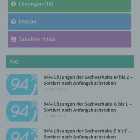
Lösungen (16)
Verarbeitung ist jeder mit oder ohne Hilfe
automatisierter Verfahren ausgeführte
FAQ (6)
Vorgang oder jede solche Vorgangsreihe im
Zusammenhang mit personenbezogenen
Tabellen (1144)
Daten wie das Erheben, das Erfassen, die
Organisation, das Ordnen, die Speicherung,
die Anpassung oder Veränderung, das
Auslesen, das Abfragen, die Verwendung,
FAQ
die Offenlegung durch Übermittlung,
Verbreitung oder eine andere Form der
Bereitstellung, den Abgleich oder die
94% Lösungen der Sachverhalte M bis Z –
Sortiert nach Anfangsbuchstaben
Verknüpfung, die Einschränkung, das
Löschen oder die Vernichtung.
30. März 2017
94% Lösungen der Sachverhalte G bis L –
Sortiert nach Anfangsbuchstaben
d) Einschränkung der Verarbeitung
30. März 2017
Einschränkung der Verarbeitung ist die
94% Lösungen der Sachverhalte E bis F –
Markierung gespeicherter
Sortiert nach Anfangsbuchstaben
personenbezogener Daten mit dem Ziel, ihre