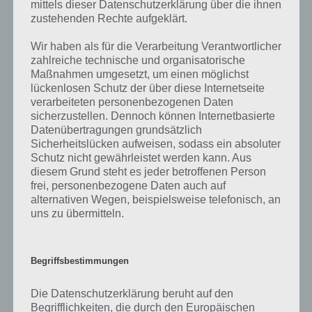
mittels dieser Datenschutzerklärung über die ihnen
auf die zahlreichen Fragen und Sachverhalte in der App geben. Da
zustehenden Rechte aufgeklärt.
die Entwickler die Lösungen immer mal wieder verändern.
Wir haben als für die Verarbeitung Verantwortlicher
zahlreiche technische und organisatorische
Darum geht es bei 94%
Maßnahmen umgesetzt, um einen möglichst
lückenlosen Schutz der über diese Internetseite
Was ist 94%? In der App 94% musst du auf Basis eines Bildes oder
verarbeiteten personenbezogenen Daten
einer Aussage die Antworten herausfinden, die von anderen Spielern
sicherzustellen. Dennoch können Internetbasierte
am häufigsten genannt worden sind. Nur so kannst du das nächste
Datenübertragungen grundsätzlich
Sicherheitslücken aufweisen, sodass ein absoluter
Level freischalten. Zusammenaddiert ergeben alle Antworten 94
Schutz nicht gewährleistet werden kann. Aus
Prozent, wovon die App ihren Namen hat. Entsprechend ist 94
diesem Grund steht es jeder betroffenen Person
Prozent ein Wort und Rätsel-Spiel. Bereits über 10 Millionen mal
frei, personenbezogene Daten auch auf
wurde die App mittlerweile heruntergeladen und gehört mit zu den
alternativen Wegen, beispielsweise telefonisch, an
erfolgreichsten Spiele Apps in diesem Genre im Google Play Store
uns zu übermitteln.
und iTunes App Store.
Begriffsbestimmungen
Auf WhatsApp teilen
Teilen auf Facebook
Die Datenschutzerklärung beruht auf den
Begrifflichkeiten, die durch den Europäischen