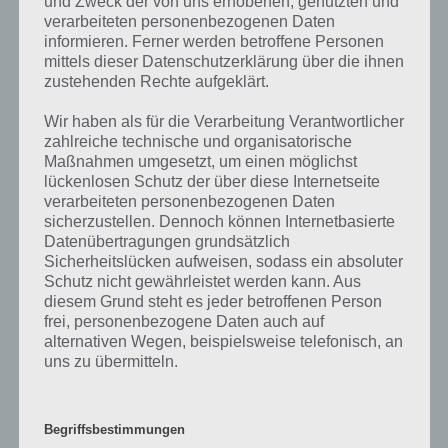
und Zweck der von uns erhobenen, genutzten und
Die obige Lösung stimmt leider nicht mehr?
verarbeiteten personenbezogenen Daten
informieren. Ferner werden betroffene Personen
Wenn die Lösung, die wir dir oben Sachen, die man im Kühlschrank
mittels dieser Datenschutzerklärung über die ihnen
zustehenden Rechte aufgeklärt.
findet vorgestellt haben, nicht mehr aktuell sein sollte oder ein Wort
in der Lösung von 94 Prozent fehlt, so teile uns die korrekten
Wir haben als für die Verarbeitung Verantwortlicher
Lösungen einfach in den Kommentaren mit. Nur so können wir stets
zahlreiche technische und organisatorische
die aktuellen Antworten auf die zahlreichen Fragen und Sachverhalte
Maßnahmen umgesetzt, um einen möglichst
in der App geben. Da die Entwickler die Lösungen immer mal wieder
lückenlosen Schutz der über diese Internetseite
verändern.
verarbeiteten personenbezogenen Daten
sicherzustellen. Dennoch können Internetbasierte
Datenübertragungen grundsätzlich
Darum geht es bei 94%
Sicherheitslücken aufweisen, sodass ein absoluter
Schutz nicht gewährleistet werden kann. Aus
Was ist 94%? In der App 94% musst du auf Basis eines Bildes oder
diesem Grund steht es jeder betroffenen Person
einer Aussage die Antworten herausfinden, die von anderen Spielern
frei, personenbezogene Daten auch auf
am häufigsten genannt worden sind. Nur so kannst du das nächste
alternativen Wegen, beispielsweise telefonisch, an
Level freischalten. Zusammenaddiert ergeben alle Antworten 94
uns zu übermitteln.
Prozent, wovon die App ihren Namen hat. Entsprechend ist 94
Prozent ein Wort und Rätsel-Spiel. Bereits über 10 Millionen mal
wurde die App mittlerweile heruntergeladen und gehört mit zu den
Begriffsbestimmungen
erfolgreichsten Spiele Apps in diesem Genre im Google Play Store