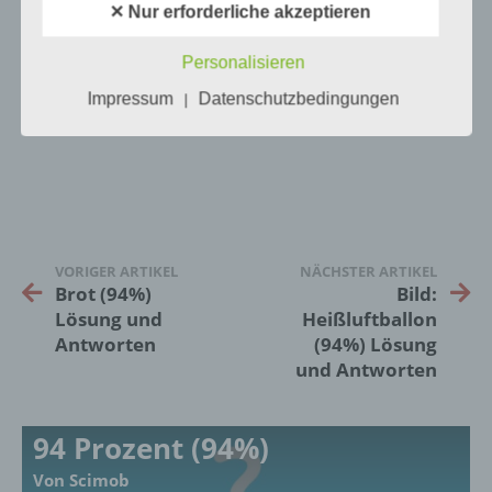
✕ Nur erforderliche akzeptieren
Als identifizierbar wird eine natürliche
Person angesehen, die direkt oder indirekt,
Personalisieren
insbesondere mittels Zuordnung zu einer
1
KOMMENTAR
Kennung wie einem Namen, zu einer
Impressum
Datenschutzbedingungen
|
Kennnummer, zu Standortdaten, zu einer
neuste
Online-Kennung oder zu einem oder
mehreren besonderen Merkmalen, die
Ausdruck der physischen, physiologischen,
genetischen, psychischen, wirtschaftlichen,
kulturellen oder sozialen Identität dieser
natürlichen Person sind, identifiziert werden
kann.
VORIGER ARTIKEL
NÄCHSTER ARTIKEL
Brot (94%)
Bild:
Lösung und
Heißluftballon
b) betroffene Person
Antworten
(94%) Lösung
und Antworten
Betroffene Person ist jede identifizierte oder
identifizierbare natürliche Person, deren
personenbezogene Daten von dem für die
94 Prozent (94%)
Verarbeitung Verantwortlichen verarbeitet
werden.
Von Scimob