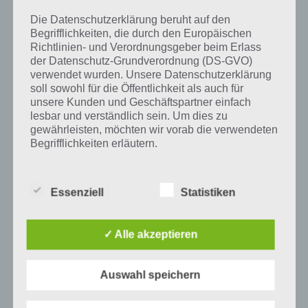
und iTunes App Store.
Die Datenschutzerklärung beruht auf den
Begrifflichkeiten, die durch den Europäischen
Richtlinien- und Verordnungsgeber beim Erlass
der Datenschutz-Grundverordnung (DS-GVO)
Auf WhatsApp teilen
Teilen auf Facebook
verwendet wurden. Unsere Datenschutzerklärung
soll sowohl für die Öffentlichkeit als auch für
unsere Kunden und Geschäftspartner einfach
Tweet auf Twitter
lesbar und verständlich sein. Um dies zu
gewährleisten, möchten wir vorab die verwendeten
Begrifflichkeiten erläutern.
Mehr Artikel hier auf Touchportal
Wir verwenden in dieser Datenschutzerklärung
unter anderem die folgenden Begriffe:
Essenziell
Statistiken
a) personenbezogene Daten
✓ Alle akzeptieren
Personenbezogene Daten sind alle
Auswahl speichern
Informationen, die sich auf eine identifizierte
oder identifizierbare natürliche Person (im
Folgenden „betroffene Person") beziehen.