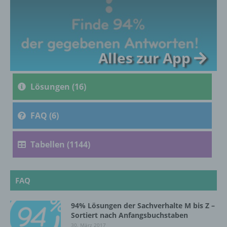
c) Verarbeitung
Verarbeitung ist jeder mit oder ohne Hilfe
Alles zur App
automatisierter Verfahren ausgeführte
Vorgang oder jede solche Vorgangsreihe im
Zusammenhang mit personenbezogenen
Lösungen (16)
Daten wie das Erheben, das Erfassen, die
Organisation, das Ordnen, die Speicherung,
die Anpassung oder Veränderung, das
FAQ (6)
Auslesen, das Abfragen, die Verwendung,
die Offenlegung durch Übermittlung,
Verbreitung oder eine andere Form der
Tabellen (1144)
Bereitstellung, den Abgleich oder die
Verknüpfung, die Einschränkung, das
Löschen oder die Vernichtung.
FAQ
94% Lösungen der Sachverhalte M bis Z –
d) Einschränkung der Verarbeitung
Sortiert nach Anfangsbuchstaben
30. März 2017