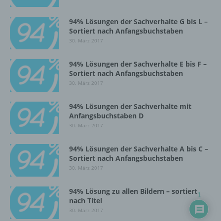
Einschränkung der Verarbeitung ist die
Markierung gespeicherter
94% Lösungen der Sachverhalte G bis L –
personenbezogener Daten mit dem Ziel, ihre
Sortiert nach Anfangsbuchstaben
künftige Verarbeitung einzuschränken.
30. März 2017
94% Lösungen der Sachverhalte E bis F –
e) Profiling
Sortiert nach Anfangsbuchstaben
30. März 2017
Profiling ist jede Art der automatisierten
Verarbeitung personenbezogener Daten, die
94% Lösungen der Sachverhalte mit
darin besteht, dass diese
Anfangsbuchstaben D
personenbezogenen Daten verwendet
30. März 2017
werden, um bestimmte persönliche Aspekte,
die sich auf eine natürliche Person beziehen,
94% Lösungen der Sachverhalte A bis C –
zu bewerten, insbesondere, um Aspekte
Sortiert nach Anfangsbuchstaben
bezüglich Arbeitsleistung, wirtschaftlicher
30. März 2017
Lage, Gesundheit, persönlicher Vorlieben,
Interessen, Zuverlässigkeit, Verhalten,
Aufenthaltsort oder Ortswechsel dieser
94% Lösung zu allen Bildern – sortiert
1
natürlichen Person zu analysieren oder
nach Titel
vorherzusagen.
30. März 2017