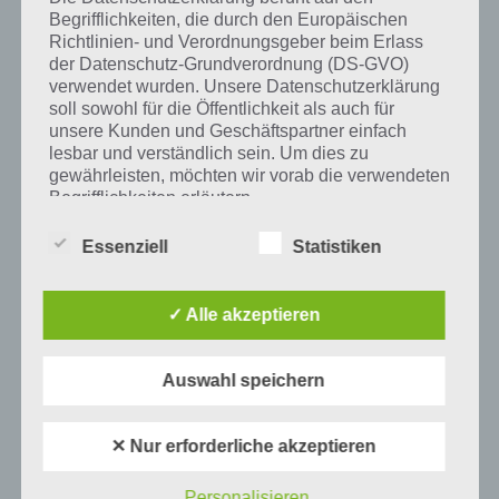
Begrifflichkeiten, die durch den Europäischen
Auf WhatsApp teilen
Teilen auf Facebook
Richtlinien- und Verordnungsgeber beim Erlass
der Datenschutz-Grundverordnung (DS-GVO)
Tweet auf Twitter
verwendet wurden. Unsere Datenschutzerklärung
soll sowohl für die Öffentlichkeit als auch für
unsere Kunden und Geschäftspartner einfach
lesbar und verständlich sein. Um dies zu
gewährleisten, möchten wir vorab die verwendeten
Mehr Artikel hier auf Touchportal
Begrifflichkeiten erläutern.
Wir verwenden in dieser Datenschutzerklärung
Essenziell
Statistiken
unter anderem die folgenden Begriffe:
✓ Alle akzeptieren
a) personenbezogene Daten
Auswahl speichern
Personenbezogene Daten sind alle
Informationen, die sich auf eine identifizierte
oder identifizierbare natürliche Person (im
✕ Nur erforderliche akzeptieren
Folgenden „betroffene Person") beziehen.
Als identifizierbar wird eine natürliche
0
KOMMENTARE
Personalisieren