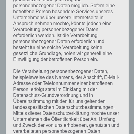
personenbezogener Daten möglich. Sofern eine
Weitere Lösungen zu 94%
betroffene Person besondere Services unseres
Unternehmens über unsere Internetseite in
gesucht
? Schaue in
unsere
Anspruch nehmen möchte, könnte jedoch eine
Komplettlösung zur App
! Dort
Verarbeitung personenbezogener Daten
erforderlich werden. Ist die Verarbeitung
kannst du mit der Suche
personenbezogener Daten erforderlich und
besteht für eine solche Verarbeitung keine
schnell die Antworten und
gesetzliche Grundlage, holen wir generell eine
Lösungen der über 300 Level
Einwilligung der betroffenen Person ein.
finden!
Die Verarbeitung personenbezogener Daten,
beispielsweise des Namens, der Anschrift, E-Mail-
Adresse oder Telefonnummer einer betroffenen
Du findest Lösungen auch ohne unsere Hilfe, indem du in der App
Person, erfolgt stets im Einklang mit der
Münzen einsetzt. Da diese jedoch begrenzt sind, hast du hier stets
Datenschutz-Grundverordnung und in
die Möglichkeit alle Antworten zu finden!
Übereinstimmung mit den für uns geltenden
landesspezifischen Datenschutzbestimmungen.
Mittels dieser Datenschutzerklärung möchte unser
Unternehmen die Öffentlichkeit über Art, Umfang
Die obige Lösung stimmt leider nicht mehr?
und Zweck der von uns erhobenen, genutzten und
verarbeiteten personenbezogenen Daten