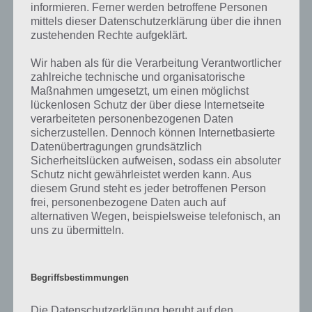
Wenn die Lösung, die wir dir oben Flugzeug vorgestellt haben, nicht
informieren. Ferner werden betroffene Personen
mehr aktuell sein sollte oder ein Wort in der Lösung von 94 Prozent
mittels dieser Datenschutzerklärung über die ihnen
fehlt, so teile uns die korrekten Lösungen einfach in den
zustehenden Rechte aufgeklärt.
Kommentaren mit. Nur so können wir stets die aktuellen Antworten
auf die zahlreichen Fragen und Sachverhalte in der App geben. Da
Wir haben als für die Verarbeitung Verantwortlicher
die Entwickler die Lösungen immer mal wieder verändern.
zahlreiche technische und organisatorische
Maßnahmen umgesetzt, um einen möglichst
lückenlosen Schutz der über diese Internetseite
Darum geht es bei 94%
verarbeiteten personenbezogenen Daten
sicherzustellen. Dennoch können Internetbasierte
Datenübertragungen grundsätzlich
Was ist 94%? In der App 94% musst du auf Basis eines Bildes oder
Sicherheitslücken aufweisen, sodass ein absoluter
einer Aussage die Antworten herausfinden, die von anderen Spielern
Schutz nicht gewährleistet werden kann. Aus
am häufigsten genannt worden sind. Nur so kannst du das nächste
diesem Grund steht es jeder betroffenen Person
Level freischalten. Zusammenaddiert ergeben alle Antworten 94
frei, personenbezogene Daten auch auf
Prozent, wovon die App ihren Namen hat. Entsprechend ist 94
alternativen Wegen, beispielsweise telefonisch, an
Prozent ein Wort und Rätsel-Spiel. Bereits über 10 Millionen mal
uns zu übermitteln.
wurde die App mittlerweile heruntergeladen und gehört mit zu den
erfolgreichsten Spiele Apps in diesem Genre im Google Play Store
und iTunes App Store.
Begriffsbestimmungen
Die Datenschutzerklärung beruht auf den