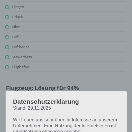
Fliegen
Urlaub
Pilot
Luft
Lufthansa
Stewardess
Flughafen
Flugzeug: Lösung für 94%
Datenschutzerklärung
Oben findest du bereits die Lösung rund um Flugzeug. Da die
Reihenfolge bei jedem Spieler anders ist, können wir dir nicht das
Stand: 29.11.2025
exakte Level anzeigen, weshalb du über unsere Komplettlösung
jedoch trotzdem zu jedem Sachverhalt die entsprechenden
Wir freuen uns sehr über Ihr Interesse an unserem
Antworten findest!
Unternehmen. Eine Nutzung der Internetseiten ist
grundsätzlich ohne jede Angabe