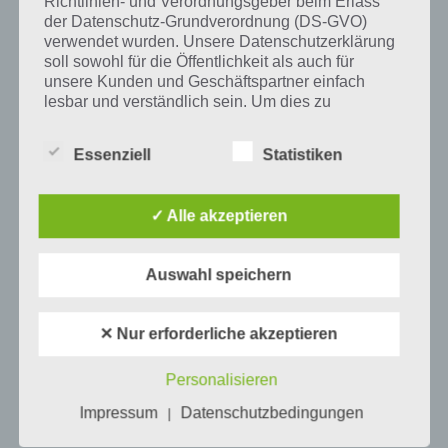
Richtlinien- und Verordnungsgeber beim Erlass
der Datenschutz-Grundverordnung (DS-GVO)
verwendet wurden. Unsere Datenschutzerklärung
Mehr Artikel hier auf Touchportal
soll sowohl für die Öffentlichkeit als auch für
unsere Kunden und Geschäftspartner einfach
lesbar und verständlich sein. Um dies zu
gewährleisten, möchten wir vorab die verwendeten
Begrifflichkeiten erläutern.
Essenziell
Statistiken
Wir verwenden in dieser Datenschutzerklärung
unter anderem die folgenden Begriffe:
✓ Alle akzeptieren
a) personenbezogene Daten
Auswahl speichern
Personenbezogene Daten sind alle
✕ Nur erforderliche akzeptieren
0
KOMMENTARE
Informationen, die sich auf eine identifizierte
oder identifizierbare natürliche Person (im
Folgenden „betroffene Person") beziehen.
Personalisieren
Als identifizierbar wird eine natürliche
Impressum
Datenschutzbedingungen
|
Person angesehen, die direkt oder indirekt,
insbesondere mittels Zuordnung zu einer