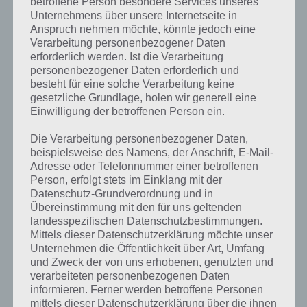
betroffene Person besondere Services unseres
Unternehmens über unsere Internetseite in
kannst du mit der Suche
Anspruch nehmen möchte, könnte jedoch eine
schnell die Antworten und
Verarbeitung personenbezogener Daten
erforderlich werden. Ist die Verarbeitung
Lösungen der über 300 Level
personenbezogener Daten erforderlich und
besteht für eine solche Verarbeitung keine
finden!
gesetzliche Grundlage, holen wir generell eine
Einwilligung der betroffenen Person ein.
Du findest Lösungen auch ohne unsere Hilfe, indem du in der App
Die Verarbeitung personenbezogener Daten,
Münzen einsetzt. Da diese jedoch begrenzt sind, hast du hier stets
beispielsweise des Namens, der Anschrift, E-Mail-
die Möglichkeit alle Antworten zu finden!
Adresse oder Telefonnummer einer betroffenen
Person, erfolgt stets im Einklang mit der
Datenschutz-Grundverordnung und in
Übereinstimmung mit den für uns geltenden
Die obige Lösung stimmt leider nicht mehr?
landesspezifischen Datenschutzbestimmungen.
Mittels dieser Datenschutzerklärung möchte unser
Wenn die Lösung, die wir dir oben vorgestellt haben, nicht mehr
Unternehmen die Öffentlichkeit über Art, Umfang
aktuell sein sollte oder ein Wort in der Lösung von 94 Prozent fehlt,
und Zweck der von uns erhobenen, genutzten und
so teile uns die korrekten Lösungen einfach in den Kommentaren
verarbeiteten personenbezogenen Daten
mit. Nur so können wir stets die aktuellen Antworten auf die
informieren. Ferner werden betroffene Personen
zahlreichen Fragen und Sachverhalte in der App geben. Da die
mittels dieser Datenschutzerklärung über die ihnen