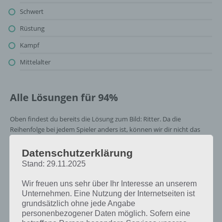
Schwert
Rüstung
Kampf
Mittelalter
Alle Lösungen für 94%
Oben findest du bereits die Lösung zum Bild: Ritter. Da die
Reihenfolge bei jedem Spieler anders ist, können wir dir nicht das
exakte Level anzeigen, weshalb du über unsere Komplettlösung
jedoch trotzdem zu jedem Sachverhalt die entsprechenden
Datenschutzerklärung
Antworten findest!
Stand: 29.11.2025
Wir freuen uns sehr über Ihr Interesse an unserem
Weitere Lösungen zu 94%
Unternehmen. Eine Nutzung der Internetseiten ist
gesucht
? Schaue in
unsere
grundsätzlich ohne jede Angabe
personenbezogener Daten möglich. Sofern eine
Komplettlösung zur App
! Dort