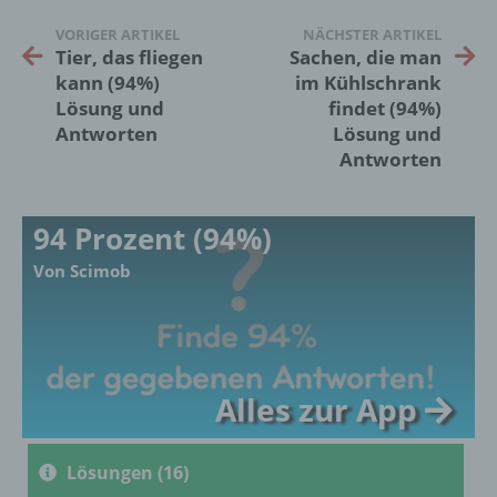
Kennung wie einem Namen, zu einer
VORIGER ARTIKEL
NÄCHSTER ARTIKEL
Kennnummer, zu Standortdaten, zu einer
Tier, das fliegen
Sachen, die man
Online-Kennung oder zu einem oder
mehreren besonderen Merkmalen, die
kann (94%)
im Kühlschrank
Ausdruck der physischen, physiologischen,
Lösung und
findet (94%)
genetischen, psychischen, wirtschaftlichen,
Antworten
Lösung und
kulturellen oder sozialen Identität dieser
Antworten
natürlichen Person sind, identifiziert werden
kann.
94 Prozent (94%)
b) betroffene Person
Von Scimob
Betroffene Person ist jede identifizierte oder
identifizierbare natürliche Person, deren
personenbezogene Daten von dem für die
Verarbeitung Verantwortlichen verarbeitet
Alles zur App
werden.
Lösungen (16)
c) Verarbeitung