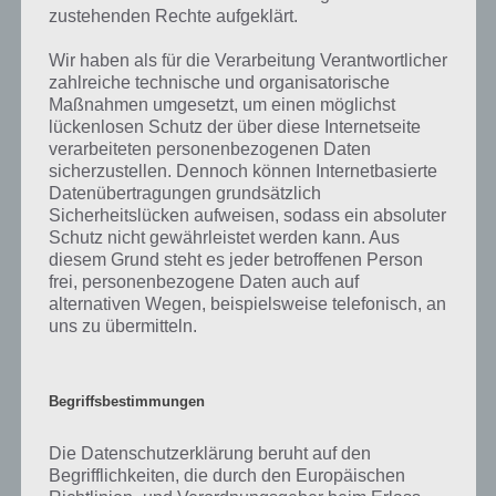
Entwickler die Lösungen immer mal wieder verändern.
zustehenden Rechte aufgeklärt.
Wir haben als für die Verarbeitung Verantwortlicher
Darum geht es bei 94%
zahlreiche technische und organisatorische
Maßnahmen umgesetzt, um einen möglichst
Was ist 94%? In der App 94% musst du auf Basis eines Bildes oder
lückenlosen Schutz der über diese Internetseite
einer Aussage die Antworten herausfinden, die von anderen Spielern
verarbeiteten personenbezogenen Daten
am häufigsten genannt worden sind. Nur so kannst du das nächste
sicherzustellen. Dennoch können Internetbasierte
Level freischalten. Zusammenaddiert ergeben alle Antworten 94
Datenübertragungen grundsätzlich
Prozent, wovon die App ihren Namen hat. Entsprechend ist 94
Sicherheitslücken aufweisen, sodass ein absoluter
Schutz nicht gewährleistet werden kann. Aus
Prozent ein Wort und Rätsel-Spiel. Bereits über 10 Millionen mal
diesem Grund steht es jeder betroffenen Person
wurde die App mittlerweile heruntergeladen und gehört mit zu den
frei, personenbezogene Daten auch auf
erfolgreichsten Spiele Apps in diesem Genre im Google Play Store
alternativen Wegen, beispielsweise telefonisch, an
und iTunes App Store.
uns zu übermitteln.
Begriffsbestimmungen
Auf WhatsApp teilen
Teilen auf Facebook
Die Datenschutzerklärung beruht auf den
Tweet auf Twitter
Begrifflichkeiten, die durch den Europäischen