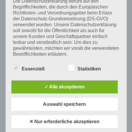
Die Datenschutzerklärung beruht auf den
Begrifflichkeiten, die durch den Europäischen
Auf WhatsApp teilen
Teilen auf Facebook
Richtlinien- und Verordnungsgeber beim Erlass
der Datenschutz-Grundverordnung (DS-GVO)
verwendet wurden. Unsere Datenschutzerklärung
Tweet auf Twitter
soll sowohl für die Öffentlichkeit als auch für
unsere Kunden und Geschäftspartner einfach
lesbar und verständlich sein. Um dies zu
gewährleisten, möchten wir vorab die verwendeten
Mehr Artikel hier auf Touchportal
Begrifflichkeiten erläutern.
Wir verwenden in dieser Datenschutzerklärung
Essenziell
Statistiken
unter anderem die folgenden Begriffe:
✓ Alle akzeptieren
a) personenbezogene Daten
Auswahl speichern
Personenbezogene Daten sind alle
Informationen, die sich auf eine identifizierte
oder identifizierbare natürliche Person (im
✕ Nur erforderliche akzeptieren
Folgenden „betroffene Person") beziehen.
Als identifizierbar wird eine natürliche