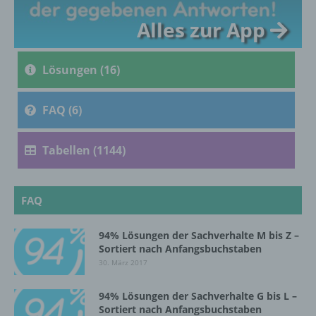
c) Verarbeitung
Alles zur App
Verarbeitung ist jeder mit oder ohne Hilfe
automatisierter Verfahren ausgeführte
Lösungen (16)
Vorgang oder jede solche Vorgangsreihe im
Zusammenhang mit personenbezogenen
FAQ (6)
Daten wie das Erheben, das Erfassen, die
Organisation, das Ordnen, die Speicherung,
die Anpassung oder Veränderung, das
Tabellen (1144)
Auslesen, das Abfragen, die Verwendung,
die Offenlegung durch Übermittlung,
Verbreitung oder eine andere Form der
Bereitstellung, den Abgleich oder die
FAQ
Verknüpfung, die Einschränkung, das
Löschen oder die Vernichtung.
94% Lösungen der Sachverhalte M bis Z –
Sortiert nach Anfangsbuchstaben
30. März 2017
d) Einschränkung der Verarbeitung
94% Lösungen der Sachverhalte G bis L –
Einschränkung der Verarbeitung ist die
Sortiert nach Anfangsbuchstaben