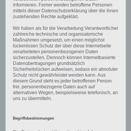
Wenn die Lösung, die wir dir oben Etwas, das einen Alarm hat
informieren. Ferner werden betroffene Personen
vorgestellt haben, nicht mehr aktuell sein sollte oder ein Wort in der
mittels dieser Datenschutzerklärung über die ihnen
Lösung von 94 Prozent fehlt, so teile uns die korrekten Lösungen
zustehenden Rechte aufgeklärt.
einfach in den Kommentaren mit. Nur so können wir stets die
aktuellen Antworten auf die zahlreichen Fragen und Sachverhalte in
Wir haben als für die Verarbeitung Verantwortlicher
der App geben. Da die Entwickler die Lösungen immer mal wieder
zahlreiche technische und organisatorische
verändern.
Maßnahmen umgesetzt, um einen möglichst
lückenlosen Schutz der über diese Internetseite
verarbeiteten personenbezogenen Daten
Darum geht es bei 94%
sicherzustellen. Dennoch können Internetbasierte
Datenübertragungen grundsätzlich
Was ist 94%? In der App 94% musst du auf Basis eines Bildes oder
Sicherheitslücken aufweisen, sodass ein absoluter
einer Aussage die Antworten herausfinden, die von anderen Spielern
Schutz nicht gewährleistet werden kann. Aus
am häufigsten genannt worden sind. Nur so kannst du das nächste
diesem Grund steht es jeder betroffenen Person
Level freischalten. Zusammenaddiert ergeben alle Antworten 94
frei, personenbezogene Daten auch auf
Prozent, wovon die App ihren Namen hat. Entsprechend ist 94
alternativen Wegen, beispielsweise telefonisch, an
Prozent ein Wort und Rätsel-Spiel. Bereits über 10 Millionen mal
uns zu übermitteln.
wurde die App mittlerweile heruntergeladen und gehört mit zu den
erfolgreichsten Spiele Apps in diesem Genre im Google Play Store
und iTunes App Store.
Begriffsbestimmungen