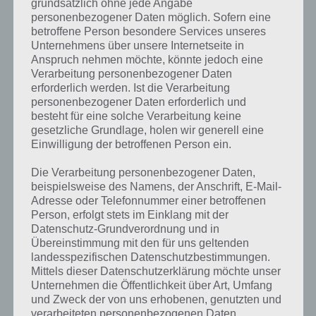
grundsätzlich ohne jede Angabe
personenbezogener Daten möglich. Sofern eine
Weitere Lösungen zu 94%
betroffene Person besondere Services unseres
gesucht
? Schaue in
unsere
Unternehmens über unsere Internetseite in
Anspruch nehmen möchte, könnte jedoch eine
Komplettlösung zur App
! Dort
Verarbeitung personenbezogener Daten
erforderlich werden. Ist die Verarbeitung
kannst du mit der Suche
personenbezogener Daten erforderlich und
schnell die Antworten und
besteht für eine solche Verarbeitung keine
gesetzliche Grundlage, holen wir generell eine
Lösungen der über 300 Level
Einwilligung der betroffenen Person ein.
finden!
Die Verarbeitung personenbezogener Daten,
beispielsweise des Namens, der Anschrift, E-Mail-
Adresse oder Telefonnummer einer betroffenen
Du findest Lösungen auch ohne unsere Hilfe, indem du in der App
Person, erfolgt stets im Einklang mit der
Münzen einsetzt. Da diese jedoch begrenzt sind, hast du hier stets
Datenschutz-Grundverordnung und in
die Möglichkeit alle Antworten zu finden!
Übereinstimmung mit den für uns geltenden
landesspezifischen Datenschutzbestimmungen.
Mittels dieser Datenschutzerklärung möchte unser
Die obige Lösung stimmt leider nicht mehr?
Unternehmen die Öffentlichkeit über Art, Umfang
und Zweck der von uns erhobenen, genutzten und
verarbeiteten personenbezogenen Daten