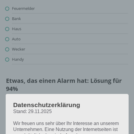
Feuermelder
Bank
Haus
Auto
Wecker
Handy
Etwas, das einen Alarm hat: Lösung für
94%
Oben findest du bereits die Lösung rund um Etwas, das einen Alarm
Datenschutzerklärung
hat. Da die Reihenfolge bei jedem Spieler anders ist, können wir dir
Stand: 29.11.2025
nicht das exakte Level anzeigen, weshalb du über unsere
Komplettlösung jedoch trotzdem zu jedem Sachverhalt die
Wir freuen uns sehr über Ihr Interesse an unserem
entsprechenden Antworten findest!
Unternehmen. Eine Nutzung der Internetseiten ist