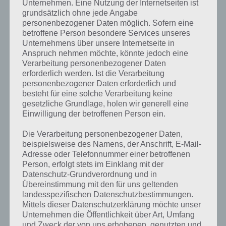
Unternehmen. Eine Nutzung der Internetseiten ist
entsprechenden Antworten findest!
grundsätzlich ohne jede Angabe
personenbezogener Daten möglich. Sofern eine
Weitere Lösungen zu 94%
betroffene Person besondere Services unseres
Unternehmens über unsere Internetseite in
gesucht
? Schaue in
unsere
Anspruch nehmen möchte, könnte jedoch eine
Verarbeitung personenbezogener Daten
Komplettlösung zur App
! Dort
erforderlich werden. Ist die Verarbeitung
kannst du mit der Suche
personenbezogener Daten erforderlich und
besteht für eine solche Verarbeitung keine
schnell die Antworten und
gesetzliche Grundlage, holen wir generell eine
Einwilligung der betroffenen Person ein.
Lösungen der über 300 Level
finden!
Die Verarbeitung personenbezogener Daten,
beispielsweise des Namens, der Anschrift, E-Mail-
Adresse oder Telefonnummer einer betroffenen
Du findest Lösungen auch ohne unsere Hilfe, indem du in der App
Person, erfolgt stets im Einklang mit der
Münzen einsetzt. Da diese jedoch begrenzt sind, hast du hier stets
Datenschutz-Grundverordnung und in
die Möglichkeit alle Antworten zu finden!
Übereinstimmung mit den für uns geltenden
landesspezifischen Datenschutzbestimmungen.
Mittels dieser Datenschutzerklärung möchte unser
Unternehmen die Öffentlichkeit über Art, Umfang
Die obige Lösung stimmt leider nicht mehr?
und Zweck der von uns erhobenen, genutzten und