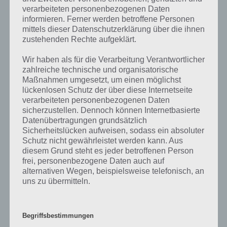
verarbeiteten personenbezogenen Daten
Wenn die Lösung, die wir dir oben Das hat in der Mitte ein Loch
informieren. Ferner werden betroffene Personen
vorgestellt haben, nicht mehr aktuell sein sollte oder ein Wort in der
mittels dieser Datenschutzerklärung über die ihnen
Lösung von 94 Prozent fehlt, so teile uns die korrekten Lösungen
zustehenden Rechte aufgeklärt.
einfach in den Kommentaren mit. Nur so können wir stets die
Wir haben als für die Verarbeitung Verantwortlicher
aktuellen Antworten auf die zahlreichen Fragen und Sachverhalte in
zahlreiche technische und organisatorische
der App geben. Da die Entwickler die Lösungen immer mal wieder
Maßnahmen umgesetzt, um einen möglichst
verändern.
lückenlosen Schutz der über diese Internetseite
verarbeiteten personenbezogenen Daten
sicherzustellen. Dennoch können Internetbasierte
Darum geht es bei 94%
Datenübertragungen grundsätzlich
Sicherheitslücken aufweisen, sodass ein absoluter
Was ist 94%? In der App 94% musst du auf Basis eines Bildes oder
Schutz nicht gewährleistet werden kann. Aus
einer Aussage die Antworten herausfinden, die von anderen Spielern
diesem Grund steht es jeder betroffenen Person
am häufigsten genannt worden sind. Nur so kannst du das nächste
frei, personenbezogene Daten auch auf
Level freischalten. Zusammenaddiert ergeben alle Antworten 94
alternativen Wegen, beispielsweise telefonisch, an
Prozent, wovon die App ihren Namen hat. Entsprechend ist 94
uns zu übermitteln.
Prozent ein Wort und Rätsel-Spiel. Bereits über 10 Millionen mal
wurde die App mittlerweile heruntergeladen und gehört mit zu den
erfolgreichsten Spiele Apps in diesem Genre im Google Play Store
Begriffsbestimmungen
und iTunes App Store.