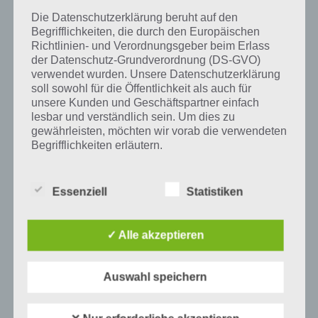
Die Datenschutzerklärung beruht auf den
Begrifflichkeiten, die durch den Europäischen
Richtlinien- und Verordnungsgeber beim Erlass
Auf WhatsApp teilen
Teilen auf Facebook
der Datenschutz-Grundverordnung (DS-GVO)
verwendet wurden. Unsere Datenschutzerklärung
Tweet auf Twitter
soll sowohl für die Öffentlichkeit als auch für
unsere Kunden und Geschäftspartner einfach
lesbar und verständlich sein. Um dies zu
gewährleisten, möchten wir vorab die verwendeten
Begrifflichkeiten erläutern.
Mehr Artikel hier auf Touchportal
Wir verwenden in dieser Datenschutzerklärung
unter anderem die folgenden Begriffe:
Essenziell
Statistiken
✓ Alle akzeptieren
a) personenbezogene Daten
Personenbezogene Daten sind alle
Auswahl speichern
Informationen, die sich auf eine identifizierte
oder identifizierbare natürliche Person (im
Folgenden „betroffene Person") beziehen.