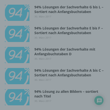
Einschränkung der Verarbeitung ist die
Markierung gespeicherter
94% Lösungen der Sachverhalte G bis L –
personenbezogener Daten mit dem Ziel, ihre
Sortiert nach Anfangsbuchstaben
künftige Verarbeitung einzuschränken.
30. März 2017
94% Lösungen der Sachverhalte E bis F –
e) Profiling
Sortiert nach Anfangsbuchstaben
30. März 2017
Profiling ist jede Art der automatisierten
Verarbeitung personenbezogener Daten, die
94% Lösungen der Sachverhalte mit
darin besteht, dass diese
Anfangsbuchstaben D
personenbezogenen Daten verwendet
30. März 2017
werden, um bestimmte persönliche Aspekte,
die sich auf eine natürliche Person beziehen,
94% Lösungen der Sachverhalte A bis C –
zu bewerten, insbesondere, um Aspekte
Sortiert nach Anfangsbuchstaben
bezüglich Arbeitsleistung, wirtschaftlicher
30. März 2017
Lage, Gesundheit, persönlicher Vorlieben,
Interessen, Zuverlässigkeit, Verhalten,
94% Lösung zu allen Bildern – sortiert
Aufenthaltsort oder Ortswechsel dieser
nach Titel
natürlichen Person zu analysieren oder
30. März 2017
vorherzusagen.