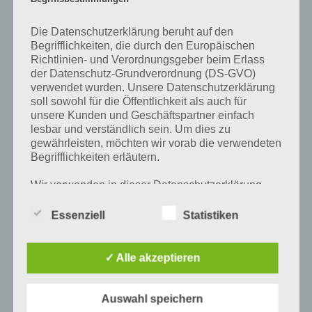
Prozent ein Wort und Rätsel-Spiel. Bereits über 10 Millionen mal
wurde die App mittlerweile heruntergeladen und gehört mit zu den
Die Datenschutzerklärung beruht auf den
erfolgreichsten Spiele Apps in diesem Genre im Google Play Store
Begrifflichkeiten, die durch den Europäischen
und iTunes App Store.
Richtlinien- und Verordnungsgeber beim Erlass
der Datenschutz-Grundverordnung (DS-GVO)
verwendet wurden. Unsere Datenschutzerklärung
soll sowohl für die Öffentlichkeit als auch für
Auf WhatsApp teilen
Teilen auf Facebook
unsere Kunden und Geschäftspartner einfach
lesbar und verständlich sein. Um dies zu
gewährleisten, möchten wir vorab die verwendeten
Tweet auf Twitter
Begrifflichkeiten erläutern.
Wir verwenden in dieser Datenschutzerklärung
unter anderem die folgenden Begriffe:
Mehr Artikel hier auf Touchportal
Essenziell
Statistiken
a) personenbezogene Daten
✓ Alle akzeptieren
Personenbezogene Daten sind alle
Informationen, die sich auf eine identifizierte
Auswahl speichern
oder identifizierbare natürliche Person (im