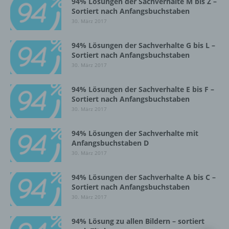
94% Lösungen der Sachverhalte M bis Z –
Sortiert nach Anfangsbuchstaben
Einschränkung der Verarbeitung ist die
30. März 2017
Markierung gespeicherter
personenbezogener Daten mit dem Ziel, ihre
künftige Verarbeitung einzuschränken.
94% Lösungen der Sachverhalte G bis L –
Sortiert nach Anfangsbuchstaben
30. März 2017
e) Profiling
94% Lösungen der Sachverhalte E bis F –
Sortiert nach Anfangsbuchstaben
Profiling ist jede Art der automatisierten
30. März 2017
Verarbeitung personenbezogener Daten, die
darin besteht, dass diese
personenbezogenen Daten verwendet
94% Lösungen der Sachverhalte mit
Anfangsbuchstaben D
werden, um bestimmte persönliche Aspekte,
die sich auf eine natürliche Person beziehen,
30. März 2017
zu bewerten, insbesondere, um Aspekte
bezüglich Arbeitsleistung, wirtschaftlicher
94% Lösungen der Sachverhalte A bis C –
Lage, Gesundheit, persönlicher Vorlieben,
Sortiert nach Anfangsbuchstaben
Interessen, Zuverlässigkeit, Verhalten,
30. März 2017
Aufenthaltsort oder Ortswechsel dieser
natürlichen Person zu analysieren oder
94% Lösung zu allen Bildern – sortiert
vorherzusagen.