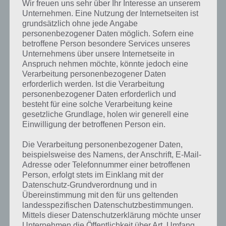
Wir freuen uns sehr über Ihr Interesse an unserem
Oben findest du bereits die Lösung rund um Etwas, das du tust/das
Unternehmen. Eine Nutzung der Internetseiten ist
mit dir passiert, wenn Du Angst hast. Da die Reihenfolge bei jedem
grundsätzlich ohne jede Angabe
Spieler anders ist, können wir dir nicht das exakte Level anzeigen,
personenbezogener Daten möglich. Sofern eine
weshalb du über unsere Komplettlösung jedoch trotzdem zu jedem
betroffene Person besondere Services unseres
Sachverhalt die entsprechenden Antworten findest!
Unternehmens über unsere Internetseite in
Anspruch nehmen möchte, könnte jedoch eine
Weitere Lösungen zu 94%
Verarbeitung personenbezogener Daten
erforderlich werden. Ist die Verarbeitung
gesucht
? Schaue in
unsere
personenbezogener Daten erforderlich und
besteht für eine solche Verarbeitung keine
Komplettlösung zur App
! Dort
gesetzliche Grundlage, holen wir generell eine
kannst du mit der Suche
Einwilligung der betroffenen Person ein.
schnell die Antworten und
Die Verarbeitung personenbezogener Daten,
beispielsweise des Namens, der Anschrift, E-Mail-
Lösungen der über 300 Level
Adresse oder Telefonnummer einer betroffenen
finden!
Person, erfolgt stets im Einklang mit der
Datenschutz-Grundverordnung und in
Übereinstimmung mit den für uns geltenden
Du findest Lösungen auch ohne unsere Hilfe, indem du in der App
landesspezifischen Datenschutzbestimmungen.
Münzen einsetzt. Da diese jedoch begrenzt sind, hast du hier stets
Mittels dieser Datenschutzerklärung möchte unser
Unternehmen die Öffentlichkeit über Art, Umfang
die Möglichkeit alle Antworten zu finden!