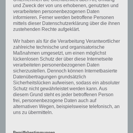
und Zweck der von uns erhobenen, genutzten und
verarbeiteten personenbezogenen Daten
informieren. Ferner werden betroffene Personen
Die obige Lösung stimmt leider nicht mehr?
mittels dieser Datenschutzerklärung über die ihnen
zustehenden Rechte aufgeklärt.
Wenn die Lösung, die wir dir oben Etwas, das du tust/das mit dir
passiert, wenn Du Angst hast vorgestellt haben, nicht mehr aktuell
Wir haben als für die Verarbeitung Verantwortlicher
zahlreiche technische und organisatorische
sein sollte oder ein Wort in der Lösung von 94 Prozent fehlt, so teile
Maßnahmen umgesetzt, um einen möglichst
uns die korrekten Lösungen einfach in den Kommentaren mit. Nur
lückenlosen Schutz der über diese Internetseite
so können wir stets die aktuellen Antworten auf die zahlreichen
verarbeiteten personenbezogenen Daten
Fragen und Sachverhalte in der App geben. Da die Entwickler die
sicherzustellen. Dennoch können Internetbasierte
Lösungen immer mal wieder verändern.
Datenübertragungen grundsätzlich
Sicherheitslücken aufweisen, sodass ein absoluter
Schutz nicht gewährleistet werden kann. Aus
Darum geht es bei 94%
diesem Grund steht es jeder betroffenen Person
frei, personenbezogene Daten auch auf
Was ist 94%? In der App 94% musst du auf Basis eines Bildes oder
alternativen Wegen, beispielsweise telefonisch, an
einer Aussage die Antworten herausfinden, die von anderen Spielern
uns zu übermitteln.
am häufigsten genannt worden sind. Nur so kannst du das nächste
Level freischalten. Zusammenaddiert ergeben alle Antworten 94
Prozent, wovon die App ihren Namen hat. Entsprechend ist 94
Begriffsbestimmungen