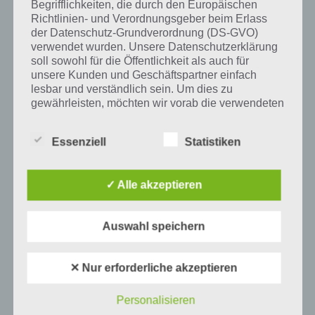
Begrifflichkeiten, die durch den Europäischen
Richtlinien- und Verordnungsgeber beim Erlass
Tweet auf Twitter
der Datenschutz-Grundverordnung (DS-GVO)
verwendet wurden. Unsere Datenschutzerklärung
soll sowohl für die Öffentlichkeit als auch für
unsere Kunden und Geschäftspartner einfach
lesbar und verständlich sein. Um dies zu
Mehr Artikel hier auf Touchportal
gewährleisten, möchten wir vorab die verwendeten
Begrifflichkeiten erläutern.
Essenziell
Statistiken
Wir verwenden in dieser Datenschutzerklärung
unter anderem die folgenden Begriffe:
✓ Alle akzeptieren
a) personenbezogene Daten
Auswahl speichern
Personenbezogene Daten sind alle
Informationen, die sich auf eine identifizierte
✕ Nur erforderliche akzeptieren
oder identifizierbare natürliche Person (im
Folgenden „betroffene Person") beziehen.
0
KOMMENTARE
Als identifizierbar wird eine natürliche
Personalisieren
Person angesehen, die direkt oder indirekt,