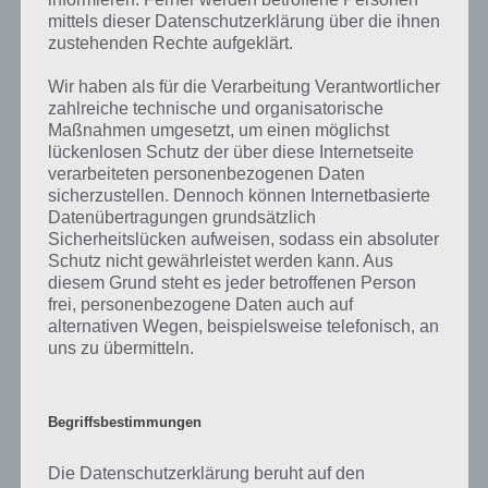
so teile uns die korrekten Lösungen einfach in den Kommentaren
mittels dieser Datenschutzerklärung über die ihnen
mit. Nur so können wir stets die aktuellen Antworten auf die
zustehenden Rechte aufgeklärt.
zahlreichen Fragen und Sachverhalte in der App geben. Da die
Entwickler die Lösungen immer mal wieder verändern.
Wir haben als für die Verarbeitung Verantwortlicher
zahlreiche technische und organisatorische
Maßnahmen umgesetzt, um einen möglichst
Darum geht es bei 94%
lückenlosen Schutz der über diese Internetseite
verarbeiteten personenbezogenen Daten
sicherzustellen. Dennoch können Internetbasierte
Was ist 94%? In der App 94% musst du auf Basis eines Bildes oder
Datenübertragungen grundsätzlich
einer Aussage die Antworten herausfinden, die von anderen Spielern
Sicherheitslücken aufweisen, sodass ein absoluter
am häufigsten genannt worden sind. Nur so kannst du das nächste
Schutz nicht gewährleistet werden kann. Aus
Level freischalten. Zusammenaddiert ergeben alle Antworten 94
diesem Grund steht es jeder betroffenen Person
Prozent, wovon die App ihren Namen hat. Entsprechend ist 94
frei, personenbezogene Daten auch auf
Prozent ein Wort und Rätsel-Spiel. Bereits über 10 Millionen mal
alternativen Wegen, beispielsweise telefonisch, an
wurde die App mittlerweile heruntergeladen und gehört mit zu den
uns zu übermitteln.
erfolgreichsten Spiele Apps in diesem Genre im Google Play Store
und iTunes App Store.
Begriffsbestimmungen
Die Datenschutzerklärung beruht auf den
Auf WhatsApp teilen
Teilen auf Facebook