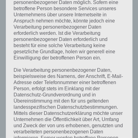
Weitere Lösungen zu 94%
personenbezogener Daten möglich. Sofern eine
betroffene Person besondere Services unseres
gesucht
? Schaue in
unsere
Unternehmens über unsere Internetseite in
Komplettlösung zur App
! Dort
Anspruch nehmen möchte, könnte jedoch eine
Verarbeitung personenbezogener Daten
kannst du mit der Suche
erforderlich werden. Ist die Verarbeitung
personenbezogener Daten erforderlich und
schnell die Antworten und
besteht für eine solche Verarbeitung keine
Lösungen der über 300 Level
gesetzliche Grundlage, holen wir generell eine
Einwilligung der betroffenen Person ein.
finden!
Die Verarbeitung personenbezogener Daten,
beispielsweise des Namens, der Anschrift, E-Mail-
Du findest Lösungen auch ohne unsere Hilfe, indem du in der App
Adresse oder Telefonnummer einer betroffenen
Münzen einsetzt. Da diese jedoch begrenzt sind, hast du hier stets
Person, erfolgt stets im Einklang mit der
die Möglichkeit alle Antworten zu finden!
Datenschutz-Grundverordnung und in
Übereinstimmung mit den für uns geltenden
landesspezifischen Datenschutzbestimmungen.
Mittels dieser Datenschutzerklärung möchte unser
Die obige Lösung stimmt leider nicht mehr?
Unternehmen die Öffentlichkeit über Art, Umfang
und Zweck der von uns erhobenen, genutzten und
Wenn die Lösung, die wir dir oben vorgestellt haben, nicht mehr
verarbeiteten personenbezogenen Daten
aktuell sein sollte oder ein Wort in der Lösung von 94 Prozent fehlt,
informieren. Ferner werden betroffene Personen