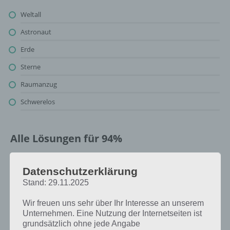
Weltall
Astronaut
Erde
Sterne
Raumanzug
Schwerelos
Alle Lösungen für 94%
Oben findest du bereits die Lösung zum Bild: Astronaut im Weltall.
Datenschutzerklärung
Da die Reihenfolge bei jedem Spieler anders ist, können wir dir nicht
das exakte Level anzeigen, weshalb du über unsere Komplettlösung
Stand: 29.11.2025
jedoch trotzdem zu jedem Sachverhalt die entsprechenden
Wir freuen uns sehr über Ihr Interesse an unserem
Antworten findest!
Unternehmen. Eine Nutzung der Internetseiten ist
grundsätzlich ohne jede Angabe