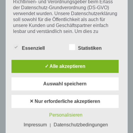
Tweet auf Twitter
Richtlinien- und Verordnungsgeber beim Erlass
der Datenschutz-Grundverordnung (DS-GVO)
verwendet wurden. Unsere Datenschutzerklärung
soll sowohl für die Öffentlichkeit als auch für
unsere Kunden und Geschäftspartner einfach
Mehr Artikel hier auf Touchportal
lesbar und verständlich sein. Um dies zu
gewährleisten, möchten wir vorab die verwendeten
Begrifflichkeiten erläutern.
Essenziell
Statistiken
Wir verwenden in dieser Datenschutzerklärung
unter anderem die folgenden Begriffe:
✓ Alle akzeptieren
a) personenbezogene Daten
Auswahl speichern
Personenbezogene Daten sind alle
✕ Nur erforderliche akzeptieren
Informationen, die sich auf eine identifizierte
oder identifizierbare natürliche Person (im
0
KOMMENTARE
Folgenden „betroffene Person") beziehen.
Personalisieren
Als identifizierbar wird eine natürliche
Impressum
Datenschutzbedingungen
|
Person angesehen, die direkt oder indirekt,
insbesondere mittels Zuordnung zu einer