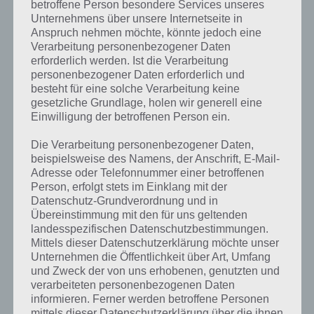
gesucht
? Schaue in
unsere
betroffene Person besondere Services unseres
Unternehmens über unsere Internetseite in
Komplettlösung zur App
! Dort
Anspruch nehmen möchte, könnte jedoch eine
kannst du mit der Suche
Verarbeitung personenbezogener Daten
erforderlich werden. Ist die Verarbeitung
schnell die Antworten und
personenbezogener Daten erforderlich und
besteht für eine solche Verarbeitung keine
Lösungen der über 300 Level
gesetzliche Grundlage, holen wir generell eine
finden!
Einwilligung der betroffenen Person ein.
Die Verarbeitung personenbezogener Daten,
Du findest Lösungen auch ohne unsere Hilfe, indem du in der App
beispielsweise des Namens, der Anschrift, E-Mail-
Münzen einsetzt. Da diese jedoch begrenzt sind, hast du hier stets
Adresse oder Telefonnummer einer betroffenen
die Möglichkeit alle Antworten zu finden!
Person, erfolgt stets im Einklang mit der
Datenschutz-Grundverordnung und in
Übereinstimmung mit den für uns geltenden
landesspezifischen Datenschutzbestimmungen.
Die obige Lösung stimmt leider nicht mehr?
Mittels dieser Datenschutzerklärung möchte unser
Unternehmen die Öffentlichkeit über Art, Umfang
Wenn die Lösung, die wir dir oben Eltern vorgestellt haben, nicht
und Zweck der von uns erhobenen, genutzten und
mehr aktuell sein sollte oder ein Wort in der Lösung von 94 Prozent
verarbeiteten personenbezogenen Daten
fehlt, so teile uns die korrekten Lösungen einfach in den
informieren. Ferner werden betroffene Personen
Kommentaren mit. Nur so können wir stets die aktuellen Antworten
mittels dieser Datenschutzerklärung über die ihnen