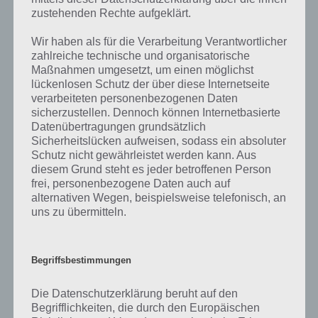
auf die zahlreichen Fragen und Sachverhalte in der App geben. Da
zustehenden Rechte aufgeklärt.
die Entwickler die Lösungen immer mal wieder verändern.
Wir haben als für die Verarbeitung Verantwortlicher
zahlreiche technische und organisatorische
Maßnahmen umgesetzt, um einen möglichst
Darum geht es bei 94%
lückenlosen Schutz der über diese Internetseite
verarbeiteten personenbezogenen Daten
Was ist 94%? In der App 94% musst du auf Basis eines Bildes oder
sicherzustellen. Dennoch können Internetbasierte
einer Aussage die Antworten herausfinden, die von anderen Spielern
Datenübertragungen grundsätzlich
am häufigsten genannt worden sind. Nur so kannst du das nächste
Sicherheitslücken aufweisen, sodass ein absoluter
Level freischalten. Zusammenaddiert ergeben alle Antworten 94
Schutz nicht gewährleistet werden kann. Aus
Prozent, wovon die App ihren Namen hat. Entsprechend ist 94
diesem Grund steht es jeder betroffenen Person
Prozent ein Wort und Rätsel-Spiel. Bereits über 10 Millionen mal
frei, personenbezogene Daten auch auf
wurde die App mittlerweile heruntergeladen und gehört mit zu den
alternativen Wegen, beispielsweise telefonisch, an
erfolgreichsten Spiele Apps in diesem Genre im Google Play Store
uns zu übermitteln.
und iTunes App Store.
Begriffsbestimmungen
Auf WhatsApp teilen
Teilen auf Facebook
Die Datenschutzerklärung beruht auf den
Begrifflichkeiten, die durch den Europäischen