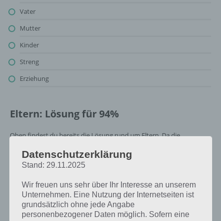
Vater
Mutter
Kinder
Streng
Erziehung
Eltern: Lösung für 94%
Oben findest du bereits die Lösung rund um Eltern. Da die
Reihenfolge bei jedem Spieler anders ist, können wir dir nicht das
Datenschutzerklärung
exakte Level anzeigen, weshalb du über unsere Komplettlösung
Stand: 29.11.2025
jedoch trotzdem zu jedem Sachverhalt die entsprechenden
Antworten findest!
Wir freuen uns sehr über Ihr Interesse an unserem
Unternehmen. Eine Nutzung der Internetseiten ist
Weitere Lösungen zu 94%
grundsätzlich ohne jede Angabe
personenbezogener Daten möglich. Sofern eine