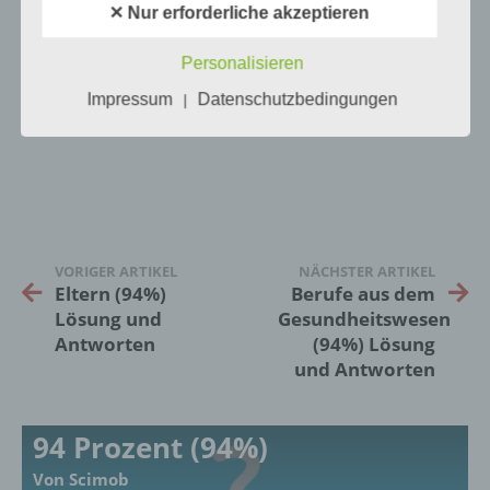
✕ Nur erforderliche akzeptieren
Als identifizierbar wird eine natürliche
Person angesehen, die direkt oder indirekt,
Personalisieren
insbesondere mittels Zuordnung zu einer
Kennung wie einem Namen, zu einer
Impressum
Datenschutzbedingungen
|
Kennnummer, zu Standortdaten, zu einer
0
KOMMENTARE
Online-Kennung oder zu einem oder
mehreren besonderen Merkmalen, die
Ausdruck der physischen, physiologischen,
genetischen, psychischen, wirtschaftlichen,
kulturellen oder sozialen Identität dieser
natürlichen Person sind, identifiziert werden
kann.
VORIGER ARTIKEL
NÄCHSTER ARTIKEL
Eltern (94%)
Berufe aus dem
Lösung und
Gesundheitswesen
b) betroffene Person
Antworten
(94%) Lösung
und Antworten
Betroffene Person ist jede identifizierte oder
identifizierbare natürliche Person, deren
personenbezogene Daten von dem für die
94 Prozent (94%)
Verarbeitung Verantwortlichen verarbeitet
werden.
Von Scimob