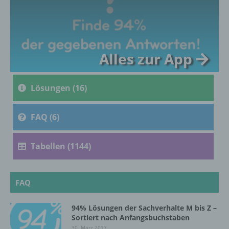
c) Verarbeitung
Verarbeitung ist jeder mit oder ohne Hilfe
Alles zur App
automatisierter Verfahren ausgeführte
Vorgang oder jede solche Vorgangsreihe im
Zusammenhang mit personenbezogenen
Lösungen (16)
Daten wie das Erheben, das Erfassen, die
Organisation, das Ordnen, die Speicherung,
die Anpassung oder Veränderung, das
FAQ (6)
Auslesen, das Abfragen, die Verwendung,
die Offenlegung durch Übermittlung,
Verbreitung oder eine andere Form der
Tabellen (1144)
Bereitstellung, den Abgleich oder die
Verknüpfung, die Einschränkung, das
Löschen oder die Vernichtung.
FAQ
94% Lösungen der Sachverhalte M bis Z –
d) Einschränkung der Verarbeitung
Sortiert nach Anfangsbuchstaben
30. März 2017