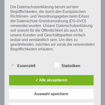
wurde die App mittlerweile heruntergeladen und gehört mit zu den
erfolgreichsten Spiele Apps in diesem Genre im Google Play Store
Die Datenschutzerklärung beruht auf den
und iTunes App Store.
Begrifflichkeiten, die durch den Europäischen
Richtlinien- und Verordnungsgeber beim Erlass
der Datenschutz-Grundverordnung (DS-GVO)
verwendet wurden. Unsere Datenschutzerklärung
soll sowohl für die Öffentlichkeit als auch für
Auf WhatsApp teilen
Teilen auf Facebook
unsere Kunden und Geschäftspartner einfach
lesbar und verständlich sein. Um dies zu
Tweet auf Twitter
gewährleisten, möchten wir vorab die verwendeten
Begrifflichkeiten erläutern.
Wir verwenden in dieser Datenschutzerklärung
unter anderem die folgenden Begriffe:
Mehr Artikel hier auf Touchportal
Essenziell
Statistiken
a) personenbezogene Daten
✓ Alle akzeptieren
Personenbezogene Daten sind alle
Auswahl speichern
Informationen, die sich auf eine identifizierte
oder identifizierbare natürliche Person (im
Folgenden „betroffene Person") beziehen.