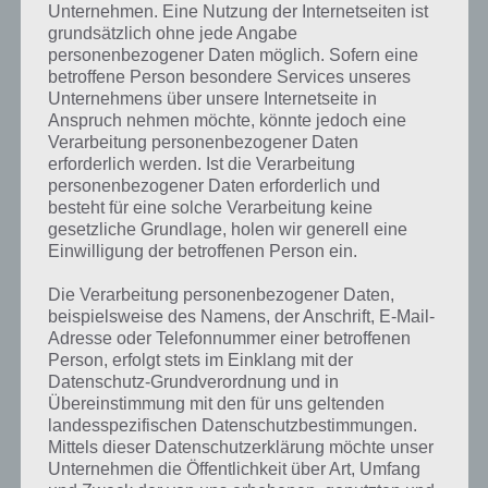
einem Schloss. Da die Reihenfolge bei jedem Spieler anders ist,
Unternehmen. Eine Nutzung der Internetseiten ist
können wir dir nicht das exakte Level anzeigen, weshalb du über
grundsätzlich ohne jede Angabe
personenbezogener Daten möglich. Sofern eine
unsere Komplettlösung jedoch trotzdem zu jedem Sachverhalt die
betroffene Person besondere Services unseres
entsprechenden Antworten findest!
Unternehmens über unsere Internetseite in
Anspruch nehmen möchte, könnte jedoch eine
Weitere Lösungen zu 94%
Verarbeitung personenbezogener Daten
erforderlich werden. Ist die Verarbeitung
gesucht
? Schaue in
unsere
personenbezogener Daten erforderlich und
Komplettlösung zur App
! Dort
besteht für eine solche Verarbeitung keine
gesetzliche Grundlage, holen wir generell eine
kannst du mit der Suche
Einwilligung der betroffenen Person ein.
schnell die Antworten und
Die Verarbeitung personenbezogener Daten,
Lösungen der über 300 Level
beispielsweise des Namens, der Anschrift, E-Mail-
Adresse oder Telefonnummer einer betroffenen
finden!
Person, erfolgt stets im Einklang mit der
Datenschutz-Grundverordnung und in
Übereinstimmung mit den für uns geltenden
Du findest Lösungen auch ohne unsere Hilfe, indem du in der App
landesspezifischen Datenschutzbestimmungen.
Münzen einsetzt. Da diese jedoch begrenzt sind, hast du hier stets
Mittels dieser Datenschutzerklärung möchte unser
die Möglichkeit alle Antworten zu finden!
Unternehmen die Öffentlichkeit über Art, Umfang