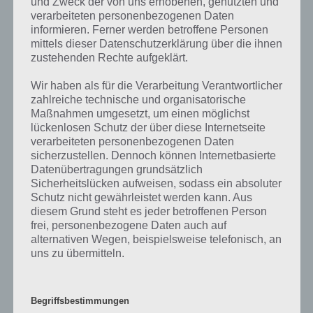
und Zweck der von uns erhobenen, genutzten und
verarbeiteten personenbezogenen Daten
informieren. Ferner werden betroffene Personen
Die obige Lösung stimmt leider nicht mehr?
mittels dieser Datenschutzerklärung über die ihnen
zustehenden Rechte aufgeklärt.
Wenn die Lösung, die wir dir oben Das findet man in einem Schloss
vorgestellt haben, nicht mehr aktuell sein sollte oder ein Wort in der
Wir haben als für die Verarbeitung Verantwortlicher
Lösung von 94 Prozent fehlt, so teile uns die korrekten Lösungen
zahlreiche technische und organisatorische
einfach in den Kommentaren mit. Nur so können wir stets die
Maßnahmen umgesetzt, um einen möglichst
aktuellen Antworten auf die zahlreichen Fragen und Sachverhalte in
lückenlosen Schutz der über diese Internetseite
der App geben. Da die Entwickler die Lösungen immer mal wieder
verarbeiteten personenbezogenen Daten
verändern.
sicherzustellen. Dennoch können Internetbasierte
Datenübertragungen grundsätzlich
Sicherheitslücken aufweisen, sodass ein absoluter
Darum geht es bei 94%
Schutz nicht gewährleistet werden kann. Aus
diesem Grund steht es jeder betroffenen Person
frei, personenbezogene Daten auch auf
Was ist 94%? In der App 94% musst du auf Basis eines Bildes oder
alternativen Wegen, beispielsweise telefonisch, an
einer Aussage die Antworten herausfinden, die von anderen Spielern
uns zu übermitteln.
am häufigsten genannt worden sind. Nur so kannst du das nächste
Level freischalten. Zusammenaddiert ergeben alle Antworten 94
Prozent, wovon die App ihren Namen hat. Entsprechend ist 94
Begriffsbestimmungen
Prozent ein Wort und Rätsel-Spiel. Bereits über 10 Millionen mal