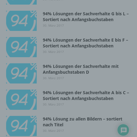
Einschränkung der Verarbeitung ist die
Markierung gespeicherter
94% Lösungen der Sachverhalte G bis L –
personenbezogener Daten mit dem Ziel, ihre
Sortiert nach Anfangsbuchstaben
künftige Verarbeitung einzuschränken.
30. März 2017
94% Lösungen der Sachverhalte E bis F –
e) Profiling
Sortiert nach Anfangsbuchstaben
30. März 2017
Profiling ist jede Art der automatisierten
Verarbeitung personenbezogener Daten, die
94% Lösungen der Sachverhalte mit
darin besteht, dass diese
Anfangsbuchstaben D
personenbezogenen Daten verwendet
30. März 2017
werden, um bestimmte persönliche Aspekte,
die sich auf eine natürliche Person beziehen,
94% Lösungen der Sachverhalte A bis C –
zu bewerten, insbesondere, um Aspekte
Sortiert nach Anfangsbuchstaben
bezüglich Arbeitsleistung, wirtschaftlicher
30. März 2017
Lage, Gesundheit, persönlicher Vorlieben,
Interessen, Zuverlässigkeit, Verhalten,
Aufenthaltsort oder Ortswechsel dieser
94% Lösung zu allen Bildern – sortiert
natürlichen Person zu analysieren oder
nach Titel
vorherzusagen.
30. März 2017