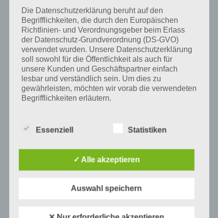
Die Datenschutzerklärung beruht auf den
Begrifflichkeiten, die durch den Europäischen
Richtlinien- und Verordnungsgeber beim Erlass
Auf WhatsApp teilen
Teilen auf Facebook
der Datenschutz-Grundverordnung (DS-GVO)
verwendet wurden. Unsere Datenschutzerklärung
Tweet auf Twitter
soll sowohl für die Öffentlichkeit als auch für
unsere Kunden und Geschäftspartner einfach
lesbar und verständlich sein. Um dies zu
gewährleisten, möchten wir vorab die verwendeten
Begrifflichkeiten erläutern.
Mehr Artikel hier auf Touchportal
Wir verwenden in dieser Datenschutzerklärung
unter anderem die folgenden Begriffe:
Essenziell
Statistiken
✓ Alle akzeptieren
a) personenbezogene Daten
Personenbezogene Daten sind alle
Auswahl speichern
Informationen, die sich auf eine identifizierte
oder identifizierbare natürliche Person (im
Folgenden „betroffene Person") beziehen.
✕ Nur erforderliche akzeptieren