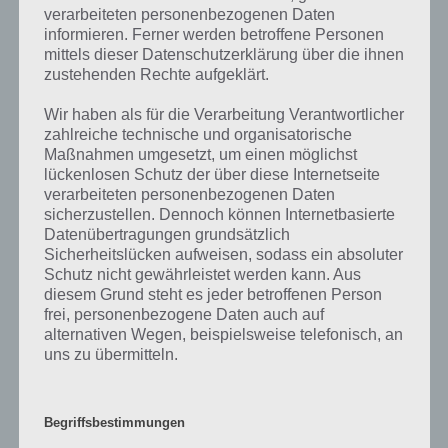
verarbeiteten personenbezogenen Daten
Wenn die Lösung, die wir dir oben Eine Sprache, die ein anderes
informieren. Ferner werden betroffene Personen
Alphabet benutzt vorgestellt haben, nicht mehr aktuell sein sollte
mittels dieser Datenschutzerklärung über die ihnen
oder ein Wort in der Lösung von 94 Prozent fehlt, so teile uns die
zustehenden Rechte aufgeklärt.
korrekten Lösungen einfach in den Kommentaren mit. Nur so
können wir stets die aktuellen Antworten auf die zahlreichen Fragen
Wir haben als für die Verarbeitung Verantwortlicher
und Sachverhalte in der App geben. Da die Entwickler die Lösungen
zahlreiche technische und organisatorische
immer mal wieder verändern.
Maßnahmen umgesetzt, um einen möglichst
lückenlosen Schutz der über diese Internetseite
verarbeiteten personenbezogenen Daten
Darum geht es bei 94%
sicherzustellen. Dennoch können Internetbasierte
Datenübertragungen grundsätzlich
Sicherheitslücken aufweisen, sodass ein absoluter
Was ist 94%? In der App 94% musst du auf Basis eines Bildes oder
Schutz nicht gewährleistet werden kann. Aus
einer Aussage die Antworten herausfinden, die von anderen Spielern
diesem Grund steht es jeder betroffenen Person
am häufigsten genannt worden sind. Nur so kannst du das nächste
frei, personenbezogene Daten auch auf
Level freischalten. Zusammenaddiert ergeben alle Antworten 94
alternativen Wegen, beispielsweise telefonisch, an
Prozent, wovon die App ihren Namen hat. Entsprechend ist 94
uns zu übermitteln.
Prozent ein Wort und Rätsel-Spiel. Bereits über 10 Millionen mal
wurde die App mittlerweile heruntergeladen und gehört mit zu den
erfolgreichsten Spiele Apps in diesem Genre im Google Play Store
Begriffsbestimmungen
und iTunes App Store.