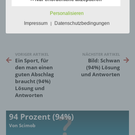
Als identifizierbar wird eine natürliche
Person angesehen, die direkt oder indirekt,
0
KOMMENTARE
Personalisieren
insbesondere mittels Zuordnung zu einer
Kennung wie einem Namen, zu einer
Impressum
Datenschutzbedingungen
|
Kennnummer, zu Standortdaten, zu einer
Online-Kennung oder zu einem oder
mehreren besonderen Merkmalen, die
Ausdruck der physischen, physiologischen,
genetischen, psychischen, wirtschaftlichen,
VORIGER ARTIKEL
NÄCHSTER ARTIKEL
kulturellen oder sozialen Identität dieser
Ein Sport, für
Bild: Schwan
natürlichen Person sind, identifiziert werden
den man einen
(94%) Lösung
kann.
guten Abschlag
und Antworten
braucht (94%)
Lösung und
b) betroffene Person
Antworten
Betroffene Person ist jede identifizierte oder
identifizierbare natürliche Person, deren
94 Prozent (94%)
personenbezogene Daten von dem für die
Verarbeitung Verantwortlichen verarbeitet
Von Scimob
werden.