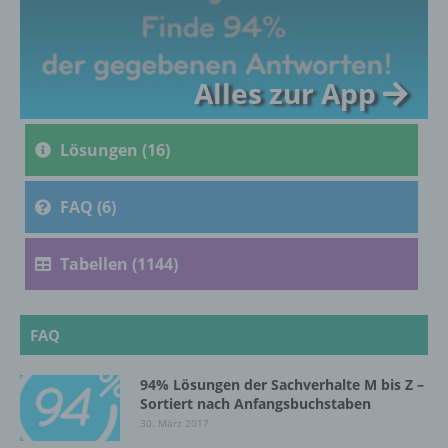
c) Verarbeitung
Alles zur App
Verarbeitung ist jeder mit oder ohne Hilfe
automatisierter Verfahren ausgeführte
Vorgang oder jede solche Vorgangsreihe im
Lösungen (16)
Zusammenhang mit personenbezogenen
Daten wie das Erheben, das Erfassen, die
Organisation, das Ordnen, die Speicherung,
FAQ (6)
die Anpassung oder Veränderung, das
Auslesen, das Abfragen, die Verwendung,
die Offenlegung durch Übermittlung,
Tabellen (1144)
Verbreitung oder eine andere Form der
Bereitstellung, den Abgleich oder die
Verknüpfung, die Einschränkung, das
Löschen oder die Vernichtung.
FAQ
94% Lösungen der Sachverhalte M bis Z –
d) Einschränkung der Verarbeitung
Sortiert nach Anfangsbuchstaben
30. März 2017