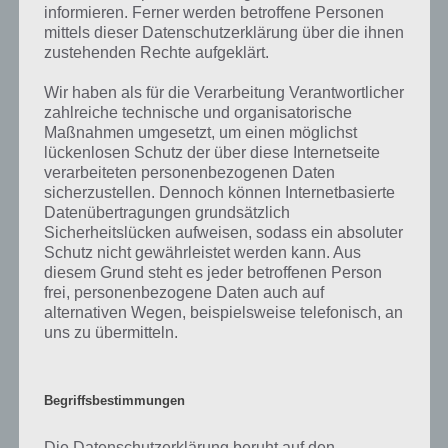
aktuell sein sollte oder ein Wort in der Lösung von 94 Prozent fehlt,
informieren. Ferner werden betroffene Personen
so teile uns die korrekten Lösungen einfach in den Kommentaren
mittels dieser Datenschutzerklärung über die ihnen
mit. Nur so können wir stets die aktuellen Antworten auf die
zustehenden Rechte aufgeklärt.
zahlreichen Fragen und Sachverhalte in der App geben. Da die
Entwickler die Lösungen immer mal wieder verändern.
Wir haben als für die Verarbeitung Verantwortlicher
zahlreiche technische und organisatorische
Maßnahmen umgesetzt, um einen möglichst
Darum geht es bei 94%
lückenlosen Schutz der über diese Internetseite
verarbeiteten personenbezogenen Daten
sicherzustellen. Dennoch können Internetbasierte
Was ist 94%? In der App 94% musst du auf Basis eines Bildes oder
Datenübertragungen grundsätzlich
einer Aussage die Antworten herausfinden, die von anderen Spielern
Sicherheitslücken aufweisen, sodass ein absoluter
am häufigsten genannt worden sind. Nur so kannst du das nächste
Schutz nicht gewährleistet werden kann. Aus
Level freischalten. Zusammenaddiert ergeben alle Antworten 94
diesem Grund steht es jeder betroffenen Person
Prozent, wovon die App ihren Namen hat. Entsprechend ist 94
frei, personenbezogene Daten auch auf
Prozent ein Wort und Rätsel-Spiel. Bereits über 10 Millionen mal
alternativen Wegen, beispielsweise telefonisch, an
wurde die App mittlerweile heruntergeladen und gehört mit zu den
uns zu übermitteln.
erfolgreichsten Spiele Apps in diesem Genre im Google Play Store
und iTunes App Store.
Begriffsbestimmungen
Die Datenschutzerklärung beruht auf den