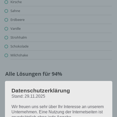
Kirsche
Sahne
Erdbeere
Vanille
Strohhalm
Schokolade
Milchshake
Alle Lösungen für 94%
Oben findest du bereits die Lösung zum Bild: Milchshake. Da die
Datenschutzerklärung
Reihenfolge bei jedem Spieler anders ist, können wir dir nicht das
exakte Level anzeigen, weshalb du über unsere Komplettlösung
Stand: 29.11.2025
jedoch trotzdem zu jedem Sachverhalt die entsprechenden
Wir freuen uns sehr über Ihr Interesse an unserem
Antworten findest!
Unternehmen. Eine Nutzung der Internetseiten ist