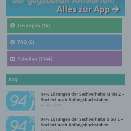
Alles zur App
c) Verarbeitung
Verarbeitung ist jeder mit oder ohne Hilfe
Lösungen (16)
automatisierter Verfahren ausgeführte
Vorgang oder jede solche Vorgangsreihe im
Zusammenhang mit personenbezogenen
FAQ (6)
Daten wie das Erheben, das Erfassen, die
Organisation, das Ordnen, die Speicherung,
die Anpassung oder Veränderung, das
Tabellen (1144)
Auslesen, das Abfragen, die Verwendung,
die Offenlegung durch Übermittlung,
Verbreitung oder eine andere Form der
FAQ
Bereitstellung, den Abgleich oder die
Verknüpfung, die Einschränkung, das
Löschen oder die Vernichtung.
94% Lösungen der Sachverhalte M bis Z –
Sortiert nach Anfangsbuchstaben
30. März 2017
d) Einschränkung der Verarbeitung
94% Lösungen der Sachverhalte G bis L –
Sortiert nach Anfangsbuchstaben
Einschränkung der Verarbeitung ist die
Markierung gespeicherter
30. März 2017