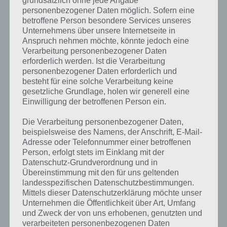
grundsätzlich ohne jede Angabe
Weitere Lösungen zu 94%
personenbezogener Daten möglich. Sofern eine
betroffene Person besondere Services unseres
gesucht
? Schaue in
unsere
Unternehmens über unsere Internetseite in
Komplettlösung zur App
! Dort
Anspruch nehmen möchte, könnte jedoch eine
Verarbeitung personenbezogener Daten
kannst du mit der Suche
erforderlich werden. Ist die Verarbeitung
personenbezogener Daten erforderlich und
schnell die Antworten und
besteht für eine solche Verarbeitung keine
Lösungen der über 300 Level
gesetzliche Grundlage, holen wir generell eine
Einwilligung der betroffenen Person ein.
finden!
Die Verarbeitung personenbezogener Daten,
beispielsweise des Namens, der Anschrift, E-Mail-
Du findest Lösungen auch ohne unsere Hilfe, indem du in der App
Adresse oder Telefonnummer einer betroffenen
Münzen einsetzt. Da diese jedoch begrenzt sind, hast du hier stets
Person, erfolgt stets im Einklang mit der
die Möglichkeit alle Antworten zu finden!
Datenschutz-Grundverordnung und in
Übereinstimmung mit den für uns geltenden
landesspezifischen Datenschutzbestimmungen.
Mittels dieser Datenschutzerklärung möchte unser
Die obige Lösung stimmt leider nicht mehr?
Unternehmen die Öffentlichkeit über Art, Umfang
und Zweck der von uns erhobenen, genutzten und
Wenn die Lösung, die wir dir oben vorgestellt haben, nicht mehr
verarbeiteten personenbezogenen Daten