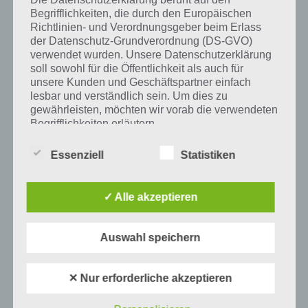
Auf WhatsApp teilen
Teilen auf Facebook
Begrifflichkeiten, die durch den Europäischen
Richtlinien- und Verordnungsgeber beim Erlass
Tweet auf Twitter
der Datenschutz-Grundverordnung (DS-GVO)
verwendet wurden. Unsere Datenschutzerklärung
soll sowohl für die Öffentlichkeit als auch für
unsere Kunden und Geschäftspartner einfach
lesbar und verständlich sein. Um dies zu
Mehr Artikel hier auf Touchportal
gewährleisten, möchten wir vorab die verwendeten
Begrifflichkeiten erläutern.
Wir verwenden in dieser Datenschutzerklärung
Essenziell
Statistiken
unter anderem die folgenden Begriffe:
✓ Alle akzeptieren
a) personenbezogene Daten
Auswahl speichern
Personenbezogene Daten sind alle
Informationen, die sich auf eine identifizierte
oder identifizierbare natürliche Person (im
✕ Nur erforderliche akzeptieren
Folgenden „betroffene Person") beziehen.
0
KOMMENTARE
Als identifizierbar wird eine natürliche