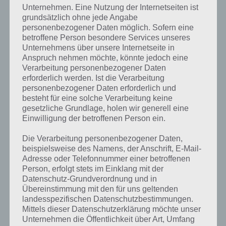
Oben findest du bereits die Lösung rund um Eine Sportart die man
Unternehmen. Eine Nutzung der Internetseiten ist
im Sitzen ausübt. Da die Reihenfolge bei jedem Spieler anders ist,
grundsätzlich ohne jede Angabe
können wir dir nicht das exakte Level anzeigen, weshalb du über
personenbezogener Daten möglich. Sofern eine
unsere Komplettlösung jedoch trotzdem zu jedem Sachverhalt die
betroffene Person besondere Services unseres
entsprechenden Antworten findest!
Unternehmens über unsere Internetseite in
Anspruch nehmen möchte, könnte jedoch eine
Verarbeitung personenbezogener Daten
Weitere Lösungen zu 94%
erforderlich werden. Ist die Verarbeitung
gesucht
? Schaue in
unsere
personenbezogener Daten erforderlich und
besteht für eine solche Verarbeitung keine
Komplettlösung zur App
! Dort
gesetzliche Grundlage, holen wir generell eine
Einwilligung der betroffenen Person ein.
kannst du mit der Suche
schnell die Antworten und
Die Verarbeitung personenbezogener Daten,
beispielsweise des Namens, der Anschrift, E-Mail-
Lösungen der über 300 Level
Adresse oder Telefonnummer einer betroffenen
Person, erfolgt stets im Einklang mit der
finden!
Datenschutz-Grundverordnung und in
Übereinstimmung mit den für uns geltenden
landesspezifischen Datenschutzbestimmungen.
Du findest Lösungen auch ohne unsere Hilfe, indem du in der App
Mittels dieser Datenschutzerklärung möchte unser
Münzen einsetzt. Da diese jedoch begrenzt sind, hast du hier stets
Unternehmen die Öffentlichkeit über Art, Umfang