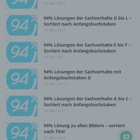
30. März 2017
Einschränkung der Verarbeitung ist die
Markierung gespeicherter
personenbezogener Daten mit dem Ziel, ihre
94% Lösungen der Sachverhalte G bis L –
künftige Verarbeitung einzuschränken.
Sortiert nach Anfangsbuchstaben
30. März 2017
e) Profiling
94% Lösungen der Sachverhalte E bis F –
Sortiert nach Anfangsbuchstaben
30. März 2017
Profiling ist jede Art der automatisierten
Verarbeitung personenbezogener Daten, die
darin besteht, dass diese
94% Lösungen der Sachverhalte mit
Anfangsbuchstaben D
personenbezogenen Daten verwendet
werden, um bestimmte persönliche Aspekte,
30. März 2017
die sich auf eine natürliche Person beziehen,
zu bewerten, insbesondere, um Aspekte
94% Lösungen der Sachverhalte A bis C –
bezüglich Arbeitsleistung, wirtschaftlicher
Sortiert nach Anfangsbuchstaben
Lage, Gesundheit, persönlicher Vorlieben,
30. März 2017
Interessen, Zuverlässigkeit, Verhalten,
Aufenthaltsort oder Ortswechsel dieser
94% Lösung zu allen Bildern – sortiert
natürlichen Person zu analysieren oder
nach Titel
vorherzusagen.
30. März 2017