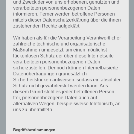
die Möglichkeit alle Antworten zu finden!
und Zweck der von uns erhobenen, genutzten und
verarbeiteten personenbezogenen Daten
informieren. Ferner werden betroffene Personen
Die obige Lösung stimmt leider nicht mehr?
mittels dieser Datenschutzerklärung über die ihnen
zustehenden Rechte aufgeklärt.
Wenn die Lösung, die wir dir oben Eine Sportart die man im Sitzen
Wir haben als für die Verarbeitung Verantwortlicher
ausübt vorgestellt haben, nicht mehr aktuell sein sollte oder ein
zahlreiche technische und organisatorische
Wort in der Lösung von 94 Prozent fehlt, so teile uns die korrekten
Maßnahmen umgesetzt, um einen möglichst
Lösungen einfach in den Kommentaren mit. Nur so können wir stets
lückenlosen Schutz der über diese Internetseite
die aktuellen Antworten auf die zahlreichen Fragen und Sachverhalte
verarbeiteten personenbezogenen Daten
in der App geben. Da die Entwickler die Lösungen immer mal wieder
sicherzustellen. Dennoch können Internetbasierte
verändern.
Datenübertragungen grundsätzlich
Sicherheitslücken aufweisen, sodass ein absoluter
Schutz nicht gewährleistet werden kann. Aus
Darum geht es bei 94%
diesem Grund steht es jeder betroffenen Person
frei, personenbezogene Daten auch auf
Was ist 94%? In der App 94% musst du auf Basis eines Bildes oder
alternativen Wegen, beispielsweise telefonisch, an
einer Aussage die Antworten herausfinden, die von anderen Spielern
uns zu übermitteln.
am häufigsten genannt worden sind. Nur so kannst du das nächste
Level freischalten. Zusammenaddiert ergeben alle Antworten 94
Prozent, wovon die App ihren Namen hat. Entsprechend ist 94
Begriffsbestimmungen
Prozent ein Wort und Rätsel-Spiel. Bereits über 10 Millionen mal