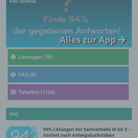
Von Scimob
c) Verarbeitung
Verarbeitung ist jeder mit oder ohne Hilfe
Alles zur App
automatisierter Verfahren ausgeführte
Vorgang oder jede solche Vorgangsreihe im
Zusammenhang mit personenbezogenen
Lösungen (16)
Daten wie das Erheben, das Erfassen, die
Organisation, das Ordnen, die Speicherung,
die Anpassung oder Veränderung, das
FAQ (6)
Auslesen, das Abfragen, die Verwendung,
die Offenlegung durch Übermittlung,
Verbreitung oder eine andere Form der
Tabellen (1144)
Bereitstellung, den Abgleich oder die
Verknüpfung, die Einschränkung, das
Löschen oder die Vernichtung.
FAQ
d) Einschränkung der Verarbeitung
94% Lösungen der Sachverhalte M bis Z –
Sortiert nach Anfangsbuchstaben