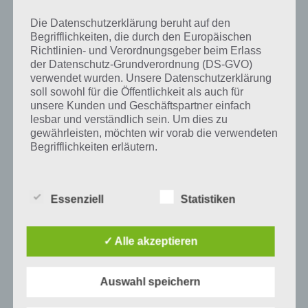
wurde die App mittlerweile heruntergeladen und gehört mit zu den
Die Datenschutzerklärung beruht auf den
erfolgreichsten Spiele Apps in diesem Genre im Google Play Store
Begrifflichkeiten, die durch den Europäischen
und iTunes App Store.
Richtlinien- und Verordnungsgeber beim Erlass
der Datenschutz-Grundverordnung (DS-GVO)
verwendet wurden. Unsere Datenschutzerklärung
soll sowohl für die Öffentlichkeit als auch für
Auf WhatsApp teilen
Teilen auf Facebook
unsere Kunden und Geschäftspartner einfach
lesbar und verständlich sein. Um dies zu
gewährleisten, möchten wir vorab die verwendeten
Tweet auf Twitter
Begrifflichkeiten erläutern.
Wir verwenden in dieser Datenschutzerklärung
unter anderem die folgenden Begriffe:
Mehr Artikel hier auf Touchportal
Essenziell
Statistiken
a) personenbezogene Daten
✓ Alle akzeptieren
Personenbezogene Daten sind alle
Auswahl speichern
Informationen, die sich auf eine identifizierte
oder identifizierbare natürliche Person (im