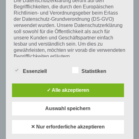
Die Datenschutzerklärung beruht auf den
Begrifflichkeiten, die durch den Europäischen
Auf WhatsApp teilen
Teilen auf Facebook
Richtlinien- und Verordnungsgeber beim Erlass
der Datenschutz-Grundverordnung (DS-GVO)
verwendet wurden. Unsere Datenschutzerklärung
Tweet auf Twitter
soll sowohl für die Öffentlichkeit als auch für
unsere Kunden und Geschäftspartner einfach
lesbar und verständlich sein. Um dies zu
gewährleisten, möchten wir vorab die verwendeten
Mehr Artikel hier auf Touchportal
Begrifflichkeiten erläutern.
Wir verwenden in dieser Datenschutzerklärung
Essenziell
Statistiken
unter anderem die folgenden Begriffe:
✓ Alle akzeptieren
a) personenbezogene Daten
Auswahl speichern
Personenbezogene Daten sind alle
Informationen, die sich auf eine identifizierte
oder identifizierbare natürliche Person (im
✕ Nur erforderliche akzeptieren
Folgenden „betroffene Person") beziehen.
Als identifizierbar wird eine natürliche