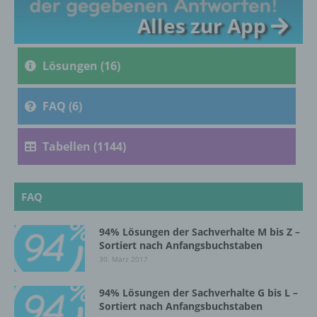
Alles zur App
c) Verarbeitung
Verarbeitung ist jeder mit oder ohne Hilfe
Lösungen (16)
automatisierter Verfahren ausgeführte
Vorgang oder jede solche Vorgangsreihe im
Zusammenhang mit personenbezogenen
FAQ (6)
Daten wie das Erheben, das Erfassen, die
Organisation, das Ordnen, die Speicherung,
die Anpassung oder Veränderung, das
Tabellen (1144)
Auslesen, das Abfragen, die Verwendung,
die Offenlegung durch Übermittlung,
Verbreitung oder eine andere Form der
Bereitstellung, den Abgleich oder die
FAQ
Verknüpfung, die Einschränkung, das
Löschen oder die Vernichtung.
94% Lösungen der Sachverhalte M bis Z –
Sortiert nach Anfangsbuchstaben
30. März 2017
d) Einschränkung der Verarbeitung
94% Lösungen der Sachverhalte G bis L –
Einschränkung der Verarbeitung ist die
Sortiert nach Anfangsbuchstaben