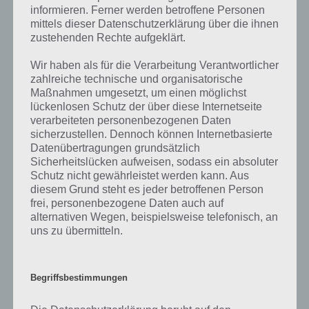
Ursprung hat vorgestellt haben, nicht mehr aktuell sein sollte oder
informieren. Ferner werden betroffene Personen
mittels dieser Datenschutzerklärung über die ihnen
ein Wort in der Lösung von 94 Prozent fehlt, so teile uns die
zustehenden Rechte aufgeklärt.
korrekten Lösungen einfach in den Kommentaren mit. Nur so
können wir stets die aktuellen Antworten auf die zahlreichen Fragen
Wir haben als für die Verarbeitung Verantwortlicher
und Sachverhalte in der App geben. Da die Entwickler die Lösungen
zahlreiche technische und organisatorische
immer mal wieder verändern.
Maßnahmen umgesetzt, um einen möglichst
lückenlosen Schutz der über diese Internetseite
verarbeiteten personenbezogenen Daten
Darum geht es bei 94%
sicherzustellen. Dennoch können Internetbasierte
Datenübertragungen grundsätzlich
Was ist 94%? In der App 94% musst du auf Basis eines Bildes oder
Sicherheitslücken aufweisen, sodass ein absoluter
einer Aussage die Antworten herausfinden, die von anderen Spielern
Schutz nicht gewährleistet werden kann. Aus
am häufigsten genannt worden sind. Nur so kannst du das nächste
diesem Grund steht es jeder betroffenen Person
Level freischalten. Zusammenaddiert ergeben alle Antworten 94
frei, personenbezogene Daten auch auf
Prozent, wovon die App ihren Namen hat. Entsprechend ist 94
alternativen Wegen, beispielsweise telefonisch, an
Prozent ein Wort und Rätsel-Spiel. Bereits über 10 Millionen mal
uns zu übermitteln.
wurde die App mittlerweile heruntergeladen und gehört mit zu den
erfolgreichsten Spiele Apps in diesem Genre im Google Play Store
und iTunes App Store.
Begriffsbestimmungen