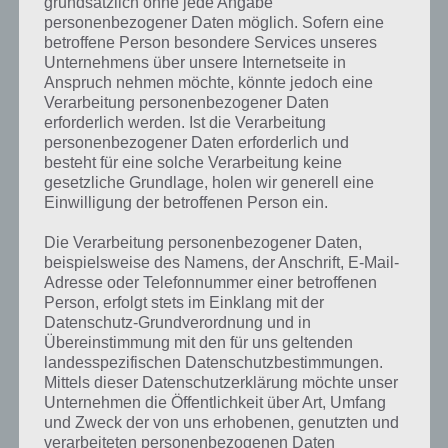
grundsätzlich ohne jede Angabe
Weitere Lösungen zu 94%
personenbezogener Daten möglich. Sofern eine
betroffene Person besondere Services unseres
gesucht
? Schaue in
unsere
Unternehmens über unsere Internetseite in
Anspruch nehmen möchte, könnte jedoch eine
Komplettlösung zur App
! Dort
Verarbeitung personenbezogener Daten
kannst du mit der Suche
erforderlich werden. Ist die Verarbeitung
personenbezogener Daten erforderlich und
schnell die Antworten und
besteht für eine solche Verarbeitung keine
gesetzliche Grundlage, holen wir generell eine
Lösungen der über 300 Level
Einwilligung der betroffenen Person ein.
finden!
Die Verarbeitung personenbezogener Daten,
beispielsweise des Namens, der Anschrift, E-Mail-
Du findest Lösungen auch ohne unsere Hilfe, indem du in der App
Adresse oder Telefonnummer einer betroffenen
Münzen einsetzt. Da diese jedoch begrenzt sind, hast du hier stets
Person, erfolgt stets im Einklang mit der
Datenschutz-Grundverordnung und in
die Möglichkeit alle Antworten zu finden!
Übereinstimmung mit den für uns geltenden
landesspezifischen Datenschutzbestimmungen.
Mittels dieser Datenschutzerklärung möchte unser
Die obige Lösung stimmt leider nicht mehr?
Unternehmen die Öffentlichkeit über Art, Umfang
und Zweck der von uns erhobenen, genutzten und
Wenn die Lösung, die wir dir oben Ein Feiertag, der keinen religiösen
verarbeiteten personenbezogenen Daten