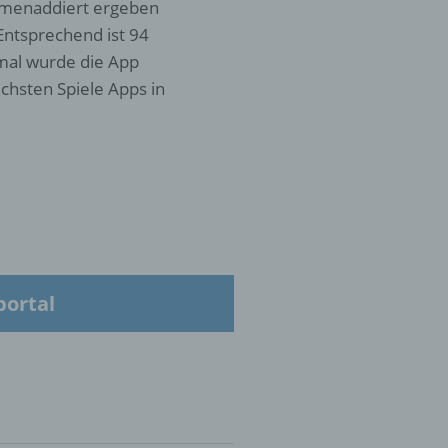
ammenaddiert ergeben
Entsprechend ist 94
 mal wurde die App
 die
chsten Spiele Apps in
hren
en,
die
portal
oder
tung.