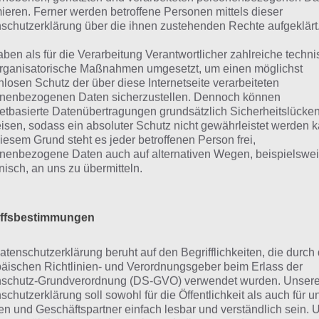
icht frittiert ist: Lösung 
mieren. Ferner werden betroffene Personen mittels dieser
schutzerklärung über die ihnen zustehenden Rechte aufgeklärt
n findest du bereits die Lösung rund um Etwas auf eine
aben als für die Verarbeitung Verantwortlicher zahlreiche techn
ht frittiert ist. Da die Reihenfolge bei jedem Spieler anders 
rganisatorische Maßnahmen umgesetzt, um einen möglichst
 exakte Level anzeigen, weshalb du über unsere Komplet
nlosen Schutz der über diese Internetseite verarbeiteten
nenbezogenen Daten sicherzustellen. Dennoch können
jedem Sachverhalt die entsprechenden Antworten findest
netbasierte Datenübertragungen grundsätzlich Sicherheitslücke
isen, sodass ein absoluter Schutz nicht gewährleistet werden k
iesem Grund steht es jeder betroffenen Person frei,
Weitere Lösungen zu 94% gesucht
nenbezogene Daten auch auf alternativen Wegen, beispielswe
Schaue in
unsere Komplettlösung 
onisch, an uns zu übermitteln.
App
! Dort kannst du mit der Such
schnell die Antworten und Lösung
iffsbestimmungen
über 300 Level finden!
atenschutzerklärung beruht auf den Begrifflichkeiten, die durch
äischen Richtlinien- und Verordnungsgeber beim Erlass der
findest Lösungen auch ohne unsere Hilfe, indem du in de
schutz-Grundverordnung (DS-GVO) verwendet wurden. Unser
schutzerklärung soll sowohl für die Öffentlichkeit als auch für u
diese jedoch begrenzt sind, hast du hier stets die Möglichk
n und Geschäftspartner einfach lesbar und verständlich sein.