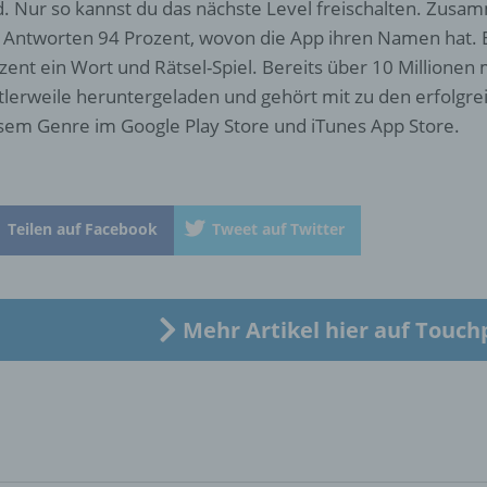
d. Nur so kannst du das nächste Level freischalten. Zus
b) betroffene Person
e Antworten 94 Prozent, wovon die App ihren Namen hat. 
zent ein Wort und Rätsel-Spiel. Bereits über 10 Millionen
Betroffene Person ist jede identifizierte oder identifizierbare
natürliche Person, deren personenbezogene Daten von dem für
tlerweile heruntergeladen und gehört mit zu den erfolgrei
Verarbeitung Verantwortlichen verarbeitet werden.
sem Genre im Google Play Store und iTunes App Store.
c) Verarbeitung
Teilen auf Facebook
Tweet auf Twitter
Verarbeitung ist jeder mit oder ohne Hilfe automatisierter Verfa
ausgeführte Vorgang oder jede solche Vorgangsreihe im
Zusammenhang mit personenbezogenen Daten wie das Erheb
das Erfassen, die Organisation, das Ordnen, die Speicherung, 
Anpassung oder Veränderung, das Auslesen, das Abfragen, die
Mehr Artikel hier auf Touch
Verwendung, die Offenlegung durch Übermittlung, Verbreitung 
eine andere Form der Bereitstellung, den Abgleich oder die
Verknüpfung, die Einschränkung, das Löschen oder die Vernich
d) Einschränkung der Verarbeitung