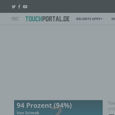
BELIEBTE APPS
N
Tou
94 Prozent (94%)
und
Von Scimob