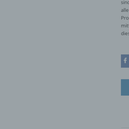
sin
all
Pro
mit
die