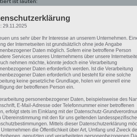
ttiert ist lauten
:
enschutzerklärung
Cola
: 29.11.2025
Burger
reuen uns sehr über Ihr Interesse an unserem Unternehmen. Ein
alat
ng der Internetseiten ist grundsätzlich ohne jede Angabe
nenbezogener Daten möglich. Sofern eine betroffene Person
Döner
dere Services unseres Unternehmens über unsere Internetseite
uch nehmen möchte, könnte jedoch eine Verarbeitung
nenbezogener Daten erforderlich werden. Ist die Verarbeitung
is
nenbezogener Daten erforderlich und besteht für eine solche
beitung keine gesetzliche Grundlage, holen wir generell eine
Milchshake
lligung der betroffenen Person ein.
izza
erarbeitung personenbezogener Daten, beispielsweise des Na
nschrift, E-Mail-Adresse oder Telefonnummer einer betroffenen
n, erfolgt stets im Einklang mit der Datenschutz-Grundverordnu
n Übereinstimmung mit den für uns geltenden landesspezifisch
twas auf einem Fastfood
schutzbestimmungen. Mittels dieser Datenschutzerklärung mö
 Unternehmen die Öffentlichkeit über Art, Umfang und Zweck de
rhobenen, genutzten und verarbeiteten personenbezogenen Da