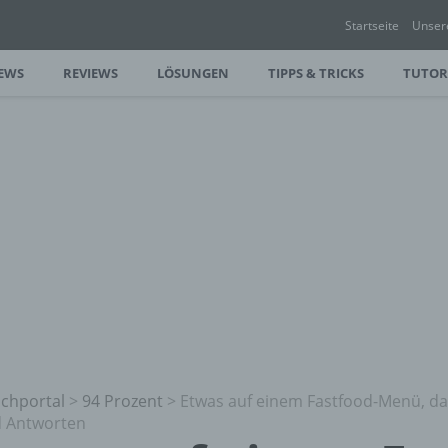
Startseite
Unser
EWS
REVIEWS
LÖSUNGEN
TIPPS & TRICKS
TUTOR
chportal
>
94 Prozent
>
Etwas auf einem Fastfood-Menü, das 
 Antworten