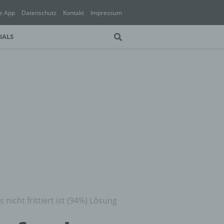
e App
Datenschutz
Kontakt
Impressum
IALS
nicht frittiert ist (94%) Lösung