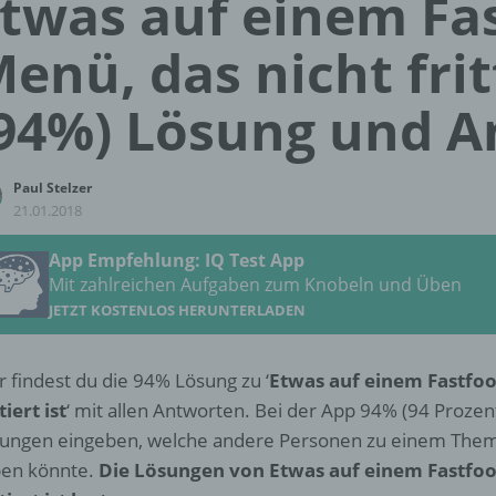
twas auf einem Fa
enü, das nicht fritt
94%) Lösung und 
Paul Stelzer
21.01.2018
App Empfehlung: IQ Test App
Mit zahlreichen Aufgaben zum Knobeln und Üben
JETZT KOSTENLOS HERUNTERLADEN
r findest du die 94% Lösung zu ‘
Etwas auf einem Fastfoo
tiert ist
‘ mit allen Antworten. Bei der App 94% (94 Prozen
ungen eingeben, welche andere Personen zu einem The
en könnte.
Die Lösungen von Etwas auf einem Fastfoo