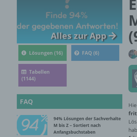
E
M
(
Alles zur App
Lösungen (16)
FAQ (6)
Tabellen
(1144)
FAQ
Hie
frit
94% Lösungen der Sachverhalte
Lös
M bis Z – Sortiert nach
hab
Anfangsbuchstaben