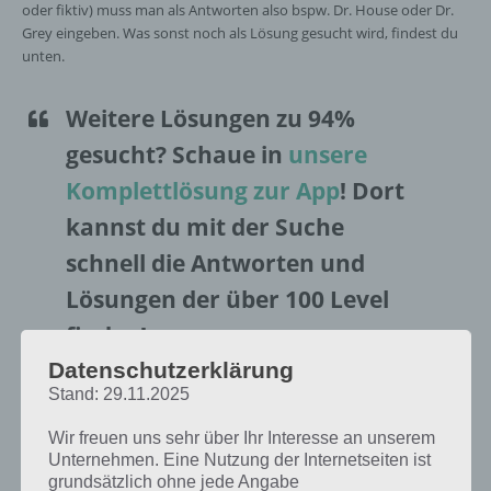
oder fiktiv) muss man als Antworten also bspw. Dr. House oder Dr.
Grey eingeben. Was sonst noch als Lösung gesucht wird, findest du
unten.
Weitere Lösungen zu 94%
gesucht
? Schaue in
unsere
Komplettlösung zur App
! Dort
kannst du mit der Suche
schnell die Antworten und
Lösungen der über 100 Level
finden!
Datenschutzerklärung
Stand: 29.11.2025
Da die Reihenfolge der Level in 94% bei jedem Spieler anders sind,
findest du nachfolgend die 94% Lösung zum Sachverhalt “Ein
Wir freuen uns sehr über Ihr Interesse an unserem
berühmter Arzt (real oder fiktiv)”.
Unternehmen. Eine Nutzung der Internetseiten ist
grundsätzlich ohne jede Angabe