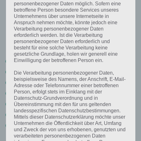
personenbezogener Daten möglich. Sofern eine
Ein berühmter Arzt (real oder fiktiv):
betroffene Person besondere Services unseres
Lösung für 94%
Unternehmens über unsere Internetseite in
Anspruch nehmen möchte, könnte jedoch eine
Verarbeitung personenbezogener Daten
Nachfolgend findest du alle richtigen Antworten zum Sachverhalt Ein
erforderlich werden. Ist die Verarbeitung
berühmter Arzt (real oder fiktiv) in der App 94%. Die Lösung ist dabei
personenbezogener Daten erforderlich und
nach den Prozent-Werten sortiert. Hier die Antworten:
besteht für eine solche Verarbeitung keine
gesetzliche Grundlage, holen wir generell eine
Einwilligung der betroffenen Person ein.
Dr. House
Dr. Grey
Die Verarbeitung personenbezogener Daten,
beispielsweise des Namens, der Anschrift, E-Mail-
Dr. Koch
Adresse oder Telefonnummer einer betroffenen
Person, erfolgt stets im Einklang mit der
Dr. Who
Datenschutz-Grundverordnung und in
Dr. Brinkman
Übereinstimmung mit den für uns geltenden
landesspezifischen Datenschutzbestimmungen.
Dr. Schwago
Mittels dieser Datenschutzerklärung möchte unser
Unternehmen die Öffentlichkeit über Art, Umfang
Dr. Freud
und Zweck der von uns erhobenen, genutzten und
verarbeiteten personenbezogenen Daten