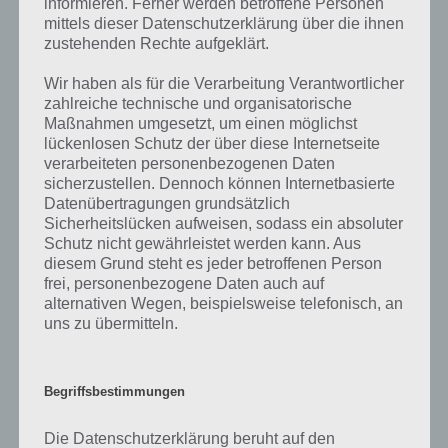
informieren. Ferner werden betroffene Personen
Weitere Aufgaben und Rätsel im gleichen
mittels dieser Datenschutzerklärung über die ihnen
Level
zustehenden Rechte aufgeklärt.
Wir haben als für die Verarbeitung Verantwortlicher
Ebenfalls im gleichen Level wie “Ein berühmter Arzt (real oder fiktiv)”
zahlreiche technische und organisatorische
befinden sich “
Das macht man auf dem Land
” und “
Bild: Iglu und
Maßnahmen umgesetzt, um einen möglichst
Lichter am Himmel
“. Klicke einfach auf den Sachverhalt, um zur 94%
lückenlosen Schutz der über diese Internetseite
Lösung zu gelangen.
verarbeiteten personenbezogenen Daten
sicherzustellen. Dennoch können Internetbasierte
Datenübertragungen grundsätzlich
Rund um die Spiele App 94 Prozent
Sicherheitslücken aufweisen, sodass ein absoluter
Schutz nicht gewährleistet werden kann. Aus
Bei der App 94 Prozent ist deine Aufgabe darüber nachzudenken,
diesem Grund steht es jeder betroffenen Person
was andere Personen zu einem bestimmten Sachverhalt oder Bild
frei, personenbezogene Daten auch auf
gesagt haben könnten. Diese Lösung trägst du dann ebenfalls ein
alternativen Wegen, beispielsweise telefonisch, an
und hoffst, dass diese Antwort häufig genannt worden ist. In jedem
uns zu übermitteln.
Level werden 4 bis 14 Lösungen gesucht, wodurch es schon einmal
knifflig werden kann. Daher findest du auf Touchportal stets alle
Lösungen rund um 94 Prozent.
Begriffsbestimmungen
Die Datenschutzerklärung beruht auf den