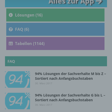
Alles zur App
c) Verarbeitung
Lösungen (16)
Verarbeitung ist jeder mit oder ohne Hilfe
automatisierter Verfahren ausgeführte
Vorgang oder jede solche Vorgangsreihe im
FAQ (6)
Zusammenhang mit personenbezogenen
Daten wie das Erheben, das Erfassen, die
Organisation, das Ordnen, die Speicherung,
Tabellen (1144)
die Anpassung oder Veränderung, das
Auslesen, das Abfragen, die Verwendung,
die Offenlegung durch Übermittlung,
Verbreitung oder eine andere Form der
FAQ
Bereitstellung, den Abgleich oder die
Verknüpfung, die Einschränkung, das
94% Lösungen der Sachverhalte M bis Z –
Löschen oder die Vernichtung.
Sortiert nach Anfangsbuchstaben
30. März 2017
d) Einschränkung der Verarbeitung
94% Lösungen der Sachverhalte G bis L –
Sortiert nach Anfangsbuchstaben
Einschränkung der Verarbeitung ist die
30. März 2017
Markierung gespeicherter