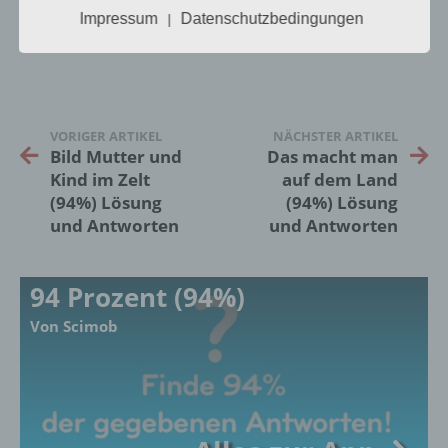
Impressum
Datenschutzbedingungen
insbesondere mittels Zuordnung zu einer
|
Kennung wie einem Namen, zu einer
Kennnummer, zu Standortdaten, zu einer
Online-Kennung oder zu einem oder
mehreren besonderen Merkmalen, die
Ausdruck der physischen, physiologischen,
VORIGER ARTIKEL
NÄCHSTER ARTIKEL
genetischen, psychischen, wirtschaftlichen,
Bild Mutter und
Das macht man
kulturellen oder sozialen Identität dieser
Kind im Zelt
auf dem Land
natürlichen Person sind, identifiziert werden
(94%) Lösung
(94%) Lösung
kann.
und Antworten
und Antworten
b) betroffene Person
94 Prozent (94%)
Betroffene Person ist jede identifizierte oder
Von Scimob
identifizierbare natürliche Person, deren
personenbezogene Daten von dem für die
Verarbeitung Verantwortlichen verarbeitet
werden.