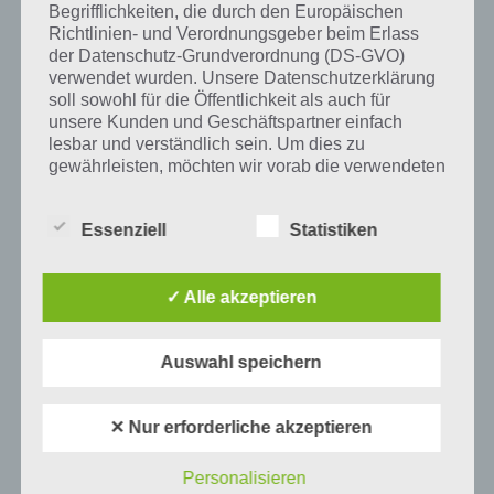
Begrifflichkeiten, die durch den Europäischen
Auf WhatsApp teilen
Teilen auf Facebook
Richtlinien- und Verordnungsgeber beim Erlass
der Datenschutz-Grundverordnung (DS-GVO)
verwendet wurden. Unsere Datenschutzerklärung
Tweet auf Twitter
soll sowohl für die Öffentlichkeit als auch für
unsere Kunden und Geschäftspartner einfach
lesbar und verständlich sein. Um dies zu
gewährleisten, möchten wir vorab die verwendeten
Mehr Artikel hier auf Touchportal
Begrifflichkeiten erläutern.
Essenziell
Statistiken
Wir verwenden in dieser Datenschutzerklärung
unter anderem die folgenden Begriffe:
✓ Alle akzeptieren
a) personenbezogene Daten
Auswahl speichern
Personenbezogene Daten sind alle
Informationen, die sich auf eine identifizierte
✕ Nur erforderliche akzeptieren
oder identifizierbare natürliche Person (im
Folgenden „betroffene Person") beziehen.
Als identifizierbar wird eine natürliche
Personalisieren
0
KOMMENTARE
Person angesehen, die direkt oder indirekt,