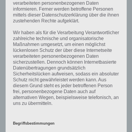
verarbeiteten personenbezogenen Daten
Level
informieren. Ferner werden betroffene Personen
mittels dieser Datenschutzerklärung über die ihnen
Ebenfalls im gleichen Level wie “Das macht man auf dem Land”
zustehenden Rechte aufgeklärt.
befinden sich “
Ein berühmter Arzt (real oder fiktiv)
” und “
Bild: Iglu
und Lichter am Himmel
“. Klicke einfach auf den Sachverhalt, um zur
Wir haben als für die Verarbeitung Verantwortlicher
94% Lösung zu gelangen.
zahlreiche technische und organisatorische
Maßnahmen umgesetzt, um einen möglichst
lückenlosen Schutz der über diese Internetseite
Sind die Lösungen noch korrekt?
verarbeiteten personenbezogenen Daten
sicherzustellen. Dennoch können Internetbasierte
Immer wieder aktualisieren die Entwickler von 94% die Lösungen
Datenübertragungen grundsätzlich
bzw. Antworten, die gültig sind. Aus diesem Grund ist es enorm
Sicherheitslücken aufweisen, sodass ein absoluter
hilfreich, wenn du uns mitteilen könntest, falls auch in diesem Level
Schutz nicht gewährleistet werden kann. Aus
“Das macht man auf dem Land” einige Antworten nicht mehr korrekt
diesem Grund steht es jeder betroffenen Person
sein sollten und neue hinzukanmen. Wir aktualisieren das dann
frei, personenbezogene Daten auch auf
alternativen Wegen, beispielsweise telefonisch, an
zeitnah bzw. andere Spieler haben die Möglichkeit weitere
uns zu übermitteln.
Antworten unten in den Kommentaren zu finden.Bei 94% ist es
deine Aufgabe die Antworten zu finden, die andere Personen zu
diesem Thema abgegeben haben. Dabei wird in Prozentwerten auch
stets gesagt, wieviel der anderen Nutzer diese Antwort eingetragen
Begriffsbestimmungen
haben.