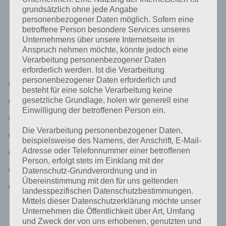
für 94%
grundsätzlich ohne jede Angabe
personenbezogener Daten möglich. Sofern eine
betroffene Person besondere Services unseres
Nachfolgend findest du alle richtigen Antworten zum Sachverhalt
Unternehmens über unsere Internetseite in
Das macht man auf dem Land in der App 94%. Die Lösung ist dabei
Anspruch nehmen möchte, könnte jedoch eine
nach den Prozent-Werten sortiert. Hier die Antworten:
Verarbeitung personenbezogener Daten
erforderlich werden. Ist die Verarbeitung
personenbezogener Daten erforderlich und
Wandern
besteht für eine solche Verarbeitung keine
gesetzliche Grundlage, holen wir generell eine
Urlaub
Einwilligung der betroffenen Person ein.
Kühe melken
Die Verarbeitung personenbezogener Daten,
Reiten
beispielsweise des Namens, der Anschrift, E-Mail-
Adresse oder Telefonnummer einer betroffenen
Ernten
Person, erfolgt stets im Einklang mit der
Traktor fahren
Datenschutz-Grundverordnung und in
Übereinstimmung mit den für uns geltenden
Tiere füttern
landesspezifischen Datenschutzbestimmungen.
Mittels dieser Datenschutzerklärung möchte unser
Unternehmen die Öffentlichkeit über Art, Umfang
Weitere Aufgaben und Rätsel im gleichen
und Zweck der von uns erhobenen, genutzten und