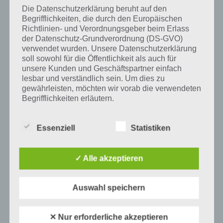
Die Datenschutzerklärung beruht auf den
Begrifflichkeiten, die durch den Europäischen
Richtlinien- und Verordnungsgeber beim Erlass
der Datenschutz-Grundverordnung (DS-GVO)
Auf WhatsApp teilen
Teilen auf Facebook
verwendet wurden. Unsere Datenschutzerklärung
soll sowohl für die Öffentlichkeit als auch für
Tweet auf Twitter
unsere Kunden und Geschäftspartner einfach
lesbar und verständlich sein. Um dies zu
gewährleisten, möchten wir vorab die verwendeten
Begrifflichkeiten erläutern.
Mehr Artikel hier auf Touchportal
Wir verwenden in dieser Datenschutzerklärung
unter anderem die folgenden Begriffe:
Essenziell
Statistiken
✓ Alle akzeptieren
a) personenbezogene Daten
Personenbezogene Daten sind alle
Auswahl speichern
Informationen, die sich auf eine identifizierte
oder identifizierbare natürliche Person (im
Folgenden „betroffene Person") beziehen.
✕ Nur erforderliche akzeptieren