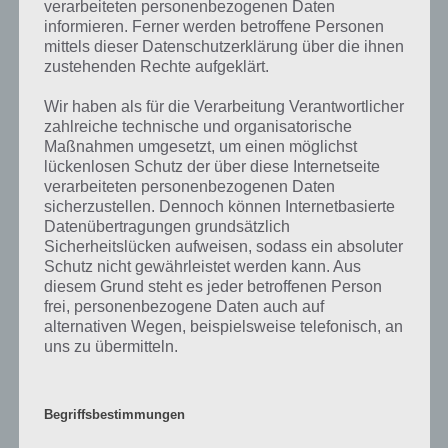
verarbeiteten personenbezogenen Daten
informieren. Ferner werden betroffene Personen
Wenn die Lösung, die wir dir oben Davon werden Menschen in
mittels dieser Datenschutzerklärung über die ihnen
Filmen gejagt vorgestellt haben, nicht mehr aktuell sein sollte oder
zustehenden Rechte aufgeklärt.
ein Wort in der Lösung von 94 Prozent fehlt, so teile uns die
korrekten Lösungen einfach in den Kommentaren mit. Nur so
Wir haben als für die Verarbeitung Verantwortlicher
können wir stets die aktuellen Antworten auf die zahlreichen Fragen
zahlreiche technische und organisatorische
und Sachverhalte in der App geben. Da die Entwickler die Lösungen
Maßnahmen umgesetzt, um einen möglichst
immer mal wieder verändern.
lückenlosen Schutz der über diese Internetseite
verarbeiteten personenbezogenen Daten
sicherzustellen. Dennoch können Internetbasierte
Darum geht es bei 94%
Datenübertragungen grundsätzlich
Sicherheitslücken aufweisen, sodass ein absoluter
Was ist 94%? In der App 94% musst du auf Basis eines Bildes oder
Schutz nicht gewährleistet werden kann. Aus
einer Aussage die Antworten herausfinden, die von anderen Spielern
diesem Grund steht es jeder betroffenen Person
am häufigsten genannt worden sind. Nur so kannst du das nächste
frei, personenbezogene Daten auch auf
Level freischalten. Zusammenaddiert ergeben alle Antworten 94
alternativen Wegen, beispielsweise telefonisch, an
Prozent, wovon die App ihren Namen hat. Entsprechend ist 94
uns zu übermitteln.
Prozent ein Wort und Rätsel-Spiel. Bereits über 10 Millionen mal
wurde die App mittlerweile heruntergeladen und gehört mit zu den
erfolgreichsten Spiele Apps in diesem Genre im Google Play Store
Begriffsbestimmungen
und iTunes App Store.