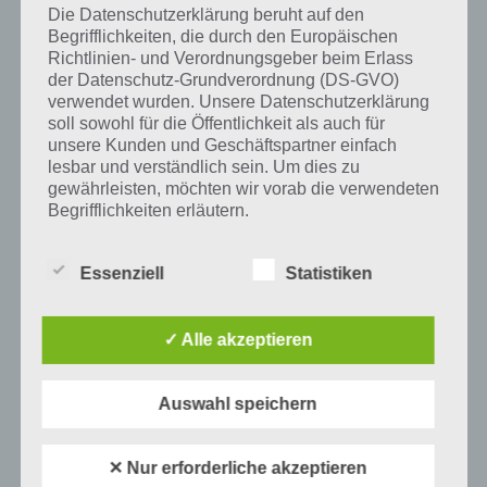
Die Datenschutzerklärung beruht auf den
Begrifflichkeiten, die durch den Europäischen
Richtlinien- und Verordnungsgeber beim Erlass
Auf WhatsApp teilen
Teilen auf Facebook
der Datenschutz-Grundverordnung (DS-GVO)
verwendet wurden. Unsere Datenschutzerklärung
soll sowohl für die Öffentlichkeit als auch für
Tweet auf Twitter
unsere Kunden und Geschäftspartner einfach
lesbar und verständlich sein. Um dies zu
gewährleisten, möchten wir vorab die verwendeten
Begrifflichkeiten erläutern.
Mehr Artikel hier auf Touchportal
Wir verwenden in dieser Datenschutzerklärung
Essenziell
Statistiken
unter anderem die folgenden Begriffe:
✓ Alle akzeptieren
a) personenbezogene Daten
Personenbezogene Daten sind alle
Auswahl speichern
Informationen, die sich auf eine identifizierte
oder identifizierbare natürliche Person (im
✕ Nur erforderliche akzeptieren
Folgenden „betroffene Person") beziehen.