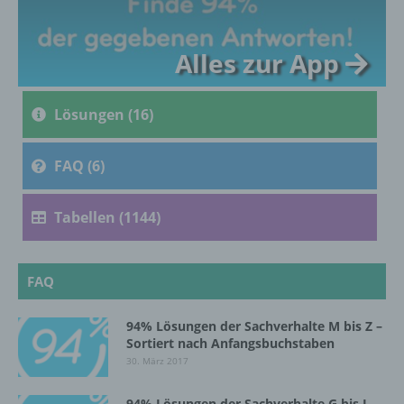
c) Verarbeitung
Alles zur App
Verarbeitung ist jeder mit oder ohne Hilfe
automatisierter Verfahren ausgeführte
Lösungen (16)
Vorgang oder jede solche Vorgangsreihe im
Zusammenhang mit personenbezogenen
Daten wie das Erheben, das Erfassen, die
FAQ (6)
Organisation, das Ordnen, die Speicherung,
die Anpassung oder Veränderung, das
Auslesen, das Abfragen, die Verwendung,
Tabellen (1144)
die Offenlegung durch Übermittlung,
Verbreitung oder eine andere Form der
Bereitstellung, den Abgleich oder die
Verknüpfung, die Einschränkung, das
FAQ
Löschen oder die Vernichtung.
94% Lösungen der Sachverhalte M bis Z –
Sortiert nach Anfangsbuchstaben
d) Einschränkung der Verarbeitung
30. März 2017
Einschränkung der Verarbeitung ist die
94% Lösungen der Sachverhalte G bis L –