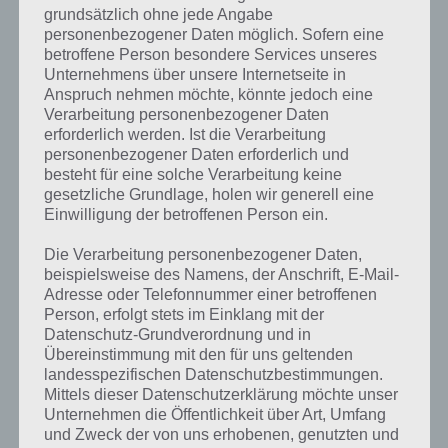
Sachverhalt die entsprechenden Antworten findest!
grundsätzlich ohne jede Angabe
personenbezogener Daten möglich. Sofern eine
betroffene Person besondere Services unseres
Weitere Lösungen zu 94%
Unternehmens über unsere Internetseite in
gesucht
? Schaue in
unsere
Anspruch nehmen möchte, könnte jedoch eine
Verarbeitung personenbezogener Daten
Komplettlösung zur App
! Dort
erforderlich werden. Ist die Verarbeitung
personenbezogener Daten erforderlich und
kannst du mit der Suche
besteht für eine solche Verarbeitung keine
schnell die Antworten und
gesetzliche Grundlage, holen wir generell eine
Einwilligung der betroffenen Person ein.
Lösungen der über 300 Level
finden!
Die Verarbeitung personenbezogener Daten,
beispielsweise des Namens, der Anschrift, E-Mail-
Adresse oder Telefonnummer einer betroffenen
Person, erfolgt stets im Einklang mit der
Du findest Lösungen auch ohne unsere Hilfe, indem du in der App
Datenschutz-Grundverordnung und in
Münzen einsetzt. Da diese jedoch begrenzt sind, hast du hier stets
Übereinstimmung mit den für uns geltenden
die Möglichkeit alle Antworten zu finden!
landesspezifischen Datenschutzbestimmungen.
Mittels dieser Datenschutzerklärung möchte unser
Unternehmen die Öffentlichkeit über Art, Umfang
Die obige Lösung stimmt leider nicht mehr?
und Zweck der von uns erhobenen, genutzten und