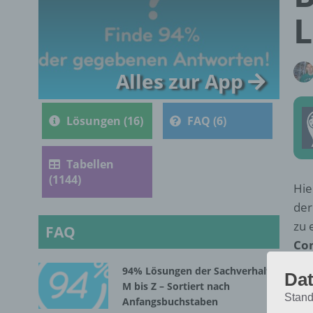
L
Alles zur App
Lösungen (16)
FAQ (6)
Tabellen
(1144)
Hie
der
zu 
FAQ
Com
94% Lösungen der Sachverhalte
Dat
M bis Z – Sortiert nach
Stand
Anfangsbuchstaben