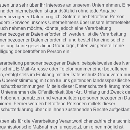
reuen uns sehr über Ihr Interesse an unserem Unternehmen. Ein
ng der Internetseiten ist grundsätzlich ohne jede Angabe
Konsole
nenbezogener Daten möglich. Sofern eine betroffene Person
dere Services unseres Unternehmens über unsere Internetseite
ontroller
uch nehmen möchte, könnte jedoch eine Verarbeitung
nenbezogener Daten erforderlich werden. Ist die Verarbeitung
nenbezogener Daten erforderlich und besteht für eine solche
lle Lösungen für 94%
beitung keine gesetzliche Grundlage, holen wir generell eine
lligung der betroffenen Person ein.
erarbeitung personenbezogener Daten, beispielsweise des Na
n findest du bereits die Lösung zum Bild: Computerspiele
nschrift, E-Mail-Adresse oder Telefonnummer einer betroffenen
 jedem Spieler anders ist, können wir dir nicht das exakte
n, erfolgt stets im Einklang mit der Datenschutz-Grundverordnu
n Übereinstimmung mit den für uns geltenden landesspezifisch
über unsere Komplettlösung jedoch trotzdem zu jedem Sa
schutzbestimmungen. Mittels dieser Datenschutzerklärung mö
sprechenden Antworten findest!
 Unternehmen die Öffentlichkeit über Art, Umfang und Zweck de
rhobenen, genutzten und verarbeiteten personenbezogenen Da
mieren. Ferner werden betroffene Personen mittels dieser
Weitere Lösungen zu 94% gesucht
schutzerklärung über die ihnen zustehenden Rechte aufgeklärt
Schaue in
unsere Komplettlösung 
aben als für die Verarbeitung Verantwortlicher zahlreiche techn
App
! Dort kannst du mit der Such
rganisatorische Maßnahmen umgesetzt, um einen möglichst