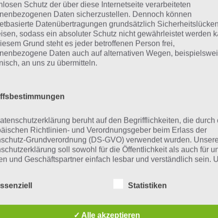
nlosen Schutz der über diese Internetseite verarbeiteten
schnell die Antworten und Lösung
nenbezogenen Daten sicherzustellen. Dennoch können
netbasierte Datenübertragungen grundsätzlich Sicherheitslücke
über 300 Level finden!
isen, sodass ein absoluter Schutz nicht gewährleistet werden k
iesem Grund steht es jeder betroffenen Person frei,
nenbezogene Daten auch auf alternativen Wegen, beispielswe
findest Lösungen auch ohne unsere Hilfe, indem du in de
onisch, an uns zu übermitteln.
diese jedoch begrenzt sind, hast du hier stets die Möglichk
den!
iffsbestimmungen
atenschutzerklärung beruht auf den Begrifflichkeiten, die durch
ie obige Lösung stimmt leider n
äischen Richtlinien- und Verordnungsgeber beim Erlass der
schutz-Grundverordnung (DS-GVO) verwendet wurden. Unser
schutzerklärung soll sowohl für die Öffentlichkeit als auch für u
n die Lösung, die wir dir oben vorgestellt haben, nicht meh
n und Geschäftspartner einfach lesbar und verständlich sein.
r ein Wort in der Lösung von 94 Prozent fehlt, so teile u
zu gewährleisten, möchten wir vorab die verwendeten
fach in den Kommentaren mit. Nur so können wir stets di
flichkeiten erläutern.
ssenziell
Statistiken
 die zahlreichen Fragen und Sachverhalte in der App geben
erwenden in dieser Datenschutzerklärung unter anderem die
ungen immer mal wieder verändern.
nden Begriffe:
✓ Alle akzeptieren