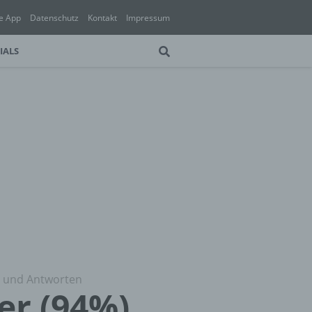
e App
Datenschutz
Kontakt
Impressum
IALS
g und Antworten
er (94%)