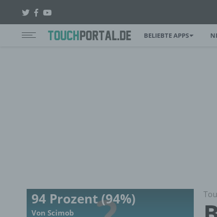
BELIEBTE APPS
N
Tou
94 Prozent (94%)
B
Von Scimob