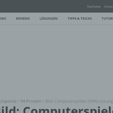
Startseite
Unser
EWS
REVIEWS
LÖSUNGEN
TIPPS & TRICKS
TUTOR
chportal
>
94 Prozent
>
Bild: Computerspieler (94%) Lösun
ild: Computerspiel