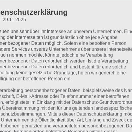
Albtraum
enschutzerklärung
: 29.11.2025
Baby
reuen uns sehr über Ihr Interesse an unserem Unternehmen. Ein
Wecker
ng der Internetseiten ist grundsätzlich ohne jede Angabe
nenbezogener Daten möglich. Sofern eine betroffene Person
Gewitter
dere Services unseres Unternehmens über unsere Internetseite
uch nehmen möchte, könnte jedoch eine Verarbeitung
Handy
nenbezogener Daten erforderlich werden. Ist die Verarbeitung
nenbezogener Daten erforderlich und besteht für eine solche
Hund
beitung keine gesetzliche Grundlage, holen wir generell eine
lligung der betroffenen Person ein.
Durst
erarbeitung personenbezogener Daten, beispielsweise des Na
nschrift, E-Mail-Adresse oder Telefonnummer einer betroffenen
n, erfolgt stets im Einklang mit der Datenschutz-Grundverordnu
as weckt einen mitten in
n Übereinstimmung mit den für uns geltenden landesspezifisch
schutzbestimmungen. Mittels dieser Datenschutzerklärung mö
 Unternehmen die Öffentlichkeit über Art, Umfang und Zweck de
uf: Lösung für 94%
rhobenen, genutzten und verarbeiteten personenbezogenen Da
mieren. Ferner werden betroffene Personen mittels dieser