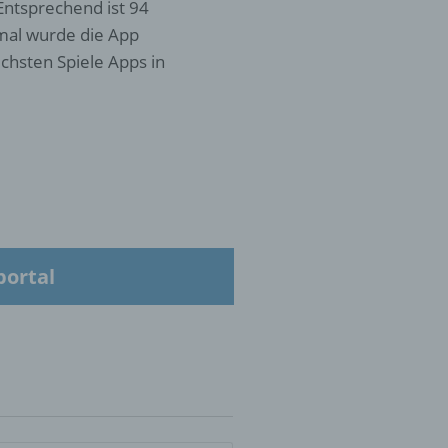
Entsprechend ist 94
 mal wurde die App
chsten Spiele Apps in
 die
hren
en,
die
portal
oder
tung.