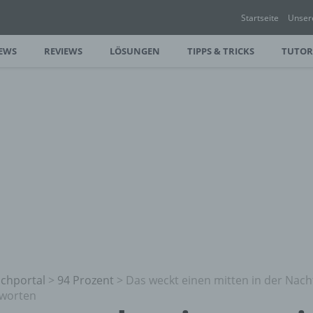
Startseite
Unser
EWS
REVIEWS
LÖSUNGEN
TIPPS & TRICKS
TUTOR
chportal
>
94 Prozent
>
Das weckt einen mitten in der Nach
worten