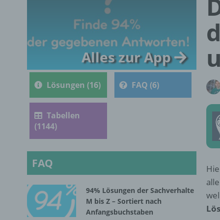
D
d
Alles zur App
Lösungen (16)
FAQ (6)
Tabellen
(1144)
FAQ
Hie
all
94% Lösungen der Sachverhalte
wel
M bis Z – Sortiert nach
Lös
Anfangsbuchstaben