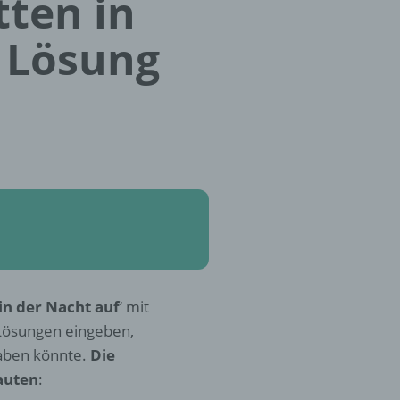
tten in
) Lösung
in der Nacht auf
‘ mit
 Lösungen eingeben,
aben könnte.
Die
auten
: