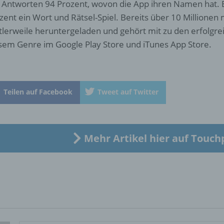
e Antworten 94 Prozent, wovon die App ihren Namen hat. 
zent ein Wort und Rätsel-Spiel. Bereits über 10 Millionen
Betroffene Person ist jede identifizierte oder identifizierbare
tlerweile heruntergeladen und gehört mit zu den erfolgrei
natürliche Person, deren personenbezogene Daten von dem für
Verarbeitung Verantwortlichen verarbeitet werden.
sem Genre im Google Play Store und iTunes App Store.
c) Verarbeitung
Teilen auf Facebook
Tweet auf Twitter
Verarbeitung ist jeder mit oder ohne Hilfe automatisierter Verfa
ausgeführte Vorgang oder jede solche Vorgangsreihe im
Zusammenhang mit personenbezogenen Daten wie das Erheb
das Erfassen, die Organisation, das Ordnen, die Speicherung, 
Mehr Artikel hier auf Touch
Anpassung oder Veränderung, das Auslesen, das Abfragen, die
Verwendung, die Offenlegung durch Übermittlung, Verbreitung 
eine andere Form der Bereitstellung, den Abgleich oder die
Verknüpfung, die Einschränkung, das Löschen oder die Vernich
d) Einschränkung der Verarbeitung