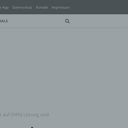
e App
Datenschutz
Kontakt
Impressum
IALS
t auf (94%) Lösung und