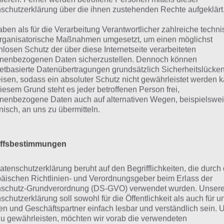
schutzerklärung über die ihnen zustehenden Rechte aufgeklärt
n findest du bereits die Lösung rund um Das weckt einen 
aben als für die Verarbeitung Verantwortlicher zahlreiche techn
die Reihenfolge bei jedem Spieler anders ist, können wir d
rganisatorische Maßnahmen umgesetzt, um einen möglichst
eigen, weshalb du über unsere Komplettlösung jedoch t
nlosen Schutz der über diese Internetseite verarbeiteten
hverhalt die entsprechenden Antworten findest!
nenbezogenen Daten sicherzustellen. Dennoch können
netbasierte Datenübertragungen grundsätzlich Sicherheitslücke
isen, sodass ein absoluter Schutz nicht gewährleistet werden k
Weitere Lösungen zu 94% gesucht
iesem Grund steht es jeder betroffenen Person frei,
nenbezogene Daten auch auf alternativen Wegen, beispielswe
Schaue in
unsere Komplettlösung 
onisch, an uns zu übermitteln.
App
! Dort kannst du mit der Such
schnell die Antworten und Lösung
iffsbestimmungen
über 300 Level finden!
atenschutzerklärung beruht auf den Begrifflichkeiten, die durch
äischen Richtlinien- und Verordnungsgeber beim Erlass der
findest Lösungen auch ohne unsere Hilfe, indem du in de
schutz-Grundverordnung (DS-GVO) verwendet wurden. Unser
diese jedoch begrenzt sind, hast du hier stets die Möglichk
schutzerklärung soll sowohl für die Öffentlichkeit als auch für u
n und Geschäftspartner einfach lesbar und verständlich sein.
den!
zu gewährleisten, möchten wir vorab die verwendeten