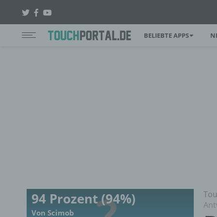
BELIEBTE APPS
N
Tou
94 Prozent (94%)
Ant
Von Scimob