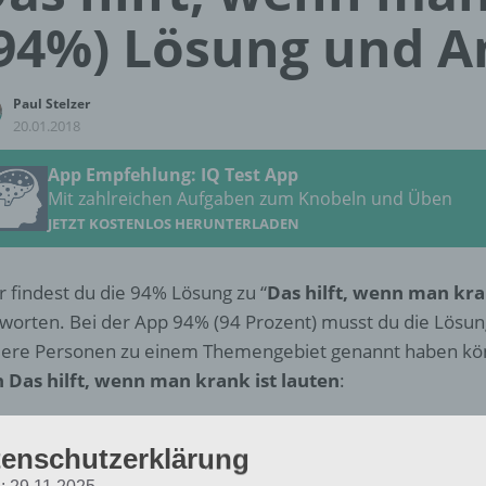
94%) Lösung und 
Paul Stelzer
20.01.2018
App Empfehlung: IQ Test App
Mit zahlreichen Aufgaben zum Knobeln und Üben
JETZT KOSTENLOS HERUNTERLADEN
r findest du die 94% Lösung zu “
Das hilft, wenn man kra
worten. Bei der App 94% (94 Prozent) musst du die Lösu
ere Personen zu einem Themengebiet genannt haben kö
 Das hilft, wenn man krank ist lauten
:
Medizin
enschutzerklärung
chlafen