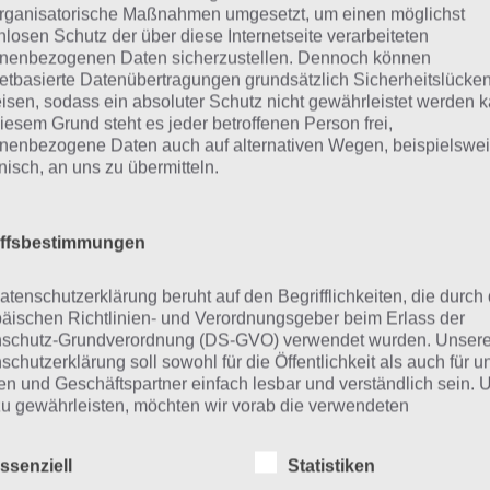
Weitere Lösungen zu 94% gesucht
rganisatorische Maßnahmen umgesetzt, um einen möglichst
nlosen Schutz der über diese Internetseite verarbeiteten
Schaue in
unsere Komplettlösung 
nenbezogenen Daten sicherzustellen. Dennoch können
netbasierte Datenübertragungen grundsätzlich Sicherheitslücke
App
! Dort kannst du mit der Such
isen, sodass ein absoluter Schutz nicht gewährleistet werden k
schnell die Antworten und Lösung
iesem Grund steht es jeder betroffenen Person frei,
nenbezogene Daten auch auf alternativen Wegen, beispielswe
über 300 Level finden!
onisch, an uns zu übermitteln.
findest Lösungen auch ohne unsere Hilfe, indem du in de
iffsbestimmungen
diese jedoch begrenzt sind, hast du hier stets die Möglichk
den!
atenschutzerklärung beruht auf den Begrifflichkeiten, die durch
äischen Richtlinien- und Verordnungsgeber beim Erlass der
schutz-Grundverordnung (DS-GVO) verwendet wurden. Unser
schutzerklärung soll sowohl für die Öffentlichkeit als auch für u
ie obige Lösung stimmt leider n
n und Geschäftspartner einfach lesbar und verständlich sein.
zu gewährleisten, möchten wir vorab die verwendeten
flichkeiten erläutern.
n die Lösung, die wir dir oben Das hilft, wenn man krank i
ssenziell
Statistiken
ht mehr aktuell sein sollte oder ein Wort in der Lösung von
erwenden in dieser Datenschutzerklärung unter anderem die