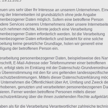
: 29.11.2025
Tee
reuen uns sehr über Ihr Interesse an unserem Unternehmen. Ein
ng der Internetseiten ist grundsätzlich ohne jede Angabe
nenbezogener Daten möglich. Sofern eine betroffene Person
Wärme
dere Services unseres Unternehmens über unsere Internetseite
uch nehmen möchte, könnte jedoch eine Verarbeitung
Suppe
nenbezogener Daten erforderlich werden. Ist die Verarbeitung
nenbezogener Daten erforderlich und besteht für eine solche
beitung keine gesetzliche Grundlage, holen wir generell eine
as hilft, wenn man krank 
lligung der betroffenen Person ein.
erarbeitung personenbezogener Daten, beispielsweise des Na
ösung für 94%
nschrift, E-Mail-Adresse oder Telefonnummer einer betroffenen
n, erfolgt stets im Einklang mit der Datenschutz-Grundverordnu
n Übereinstimmung mit den für uns geltenden landesspezifisch
n findest du bereits die Lösung rund um Das hilft, wenn m
schutzbestimmungen. Mittels dieser Datenschutzerklärung mö
 Unternehmen die Öffentlichkeit über Art, Umfang und Zweck de
henfolge bei jedem Spieler anders ist, können wir dir nich
rhobenen, genutzten und verarbeiteten personenbezogenen Da
eigen, weshalb du über unsere Komplettlösung jedoch t
mieren. Ferner werden betroffene Personen mittels dieser
hverhalt die entsprechenden Antworten findest!
schutzerklärung über die ihnen zustehenden Rechte aufgeklärt
aben als für die Verarbeitung Verantwortlicher zahlreiche techn