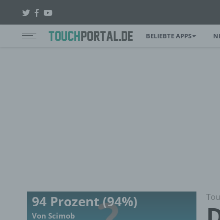
BELIEBTE APPS
N
Tou
94 Prozent (94%)
D
Von Scimob