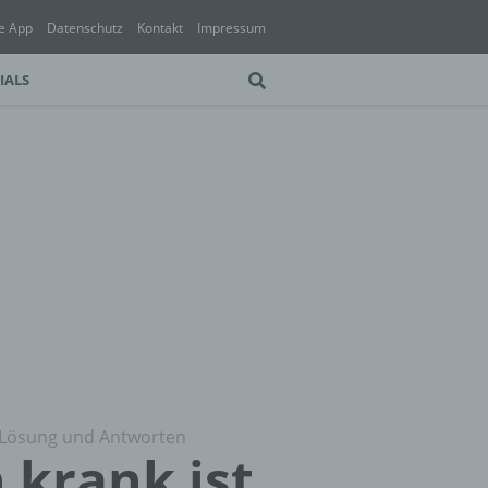
e App
Datenschutz
Kontakt
Impressum
IALS
) Lösung und Antworten
 krank ist