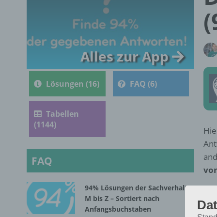
(
Alles zur App
Lösungen (16)
FAQ (6)
Tabellen
(1144)
Hie
Ant
and
FAQ
von
94% Lösungen der Sachverhalte
M bis Z – Sortiert nach
Dat
Anfangsbuchstaben
S