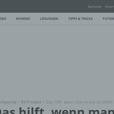
Startseite
Unser
EWS
REVIEWS
LÖSUNGEN
TIPPS & TRICKS
TUTOR
chportal
>
94 Prozent
>
Das hilft, wenn man krank ist (94%
as hilft, wenn man