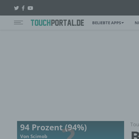
BELIEBTE APPS
N
Tou
94 Prozent (94%)
B
Von Scimob