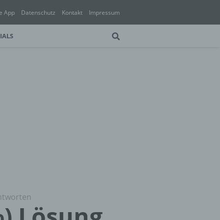
e App
Datenschutz
Kontakt
Impressum
IALS
Antworten
%) Lösung