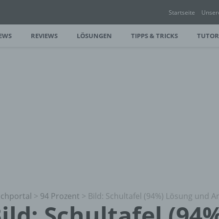
Startseite
Unser
EWS
REVIEWS
LÖSUNGEN
TIPPS & TRICKS
TUTOR
chportal
>
94 Prozent
>
Bild: Schultafel (94%) Lösung und 
ild: Schultafel (94