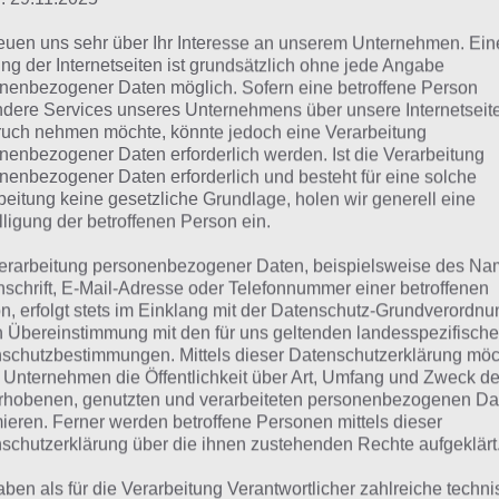
reuen uns sehr über Ihr Interesse an unserem Unternehmen. Ein
afel
ng der Internetseiten ist grundsätzlich ohne jede Angabe
nenbezogener Daten möglich. Sofern eine betroffene Person
Formeln
dere Services unseres Unternehmens über unsere Internetseite
uch nehmen möchte, könnte jedoch eine Verarbeitung
Kreide
nenbezogener Daten erforderlich werden. Ist die Verarbeitung
nenbezogener Daten erforderlich und besteht für eine solche
Zahlen
beitung keine gesetzliche Grundlage, holen wir generell eine
lligung der betroffenen Person ein.
erarbeitung personenbezogener Daten, beispielsweise des Na
lle Lösungen für 94%
nschrift, E-Mail-Adresse oder Telefonnummer einer betroffenen
n, erfolgt stets im Einklang mit der Datenschutz-Grundverordnu
n Übereinstimmung mit den für uns geltenden landesspezifisch
n findest du bereits die Lösung zum Bild: Schultafel. Da d
schutzbestimmungen. Mittels dieser Datenschutzerklärung mö
 Unternehmen die Öffentlichkeit über Art, Umfang und Zweck de
em Spieler anders ist, können wir dir nicht das exakte Lev
rhobenen, genutzten und verarbeiteten personenbezogenen Da
r unsere Komplettlösung jedoch trotzdem zu jedem Sachv
mieren. Ferner werden betroffene Personen mittels dieser
sprechenden Antworten findest!
schutzerklärung über die ihnen zustehenden Rechte aufgeklärt
aben als für die Verarbeitung Verantwortlicher zahlreiche techn