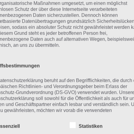
Weitere Lösungen zu 94% gesucht
rganisatorische Maßnahmen umgesetzt, um einen möglichst
nlosen Schutz der über diese Internetseite verarbeiteten
Schaue in
unsere Komplettlösung 
nenbezogenen Daten sicherzustellen. Dennoch können
App
! Dort kannst du mit der Such
netbasierte Datenübertragungen grundsätzlich Sicherheitslücke
isen, sodass ein absoluter Schutz nicht gewährleistet werden k
schnell die Antworten und Lösung
iesem Grund steht es jeder betroffenen Person frei,
nenbezogene Daten auch auf alternativen Wegen, beispielswe
über 300 Level finden!
onisch, an uns zu übermitteln.
findest Lösungen auch ohne unsere Hilfe, indem du in de
iffsbestimmungen
diese jedoch begrenzt sind, hast du hier stets die Möglichk
den!
atenschutzerklärung beruht auf den Begrifflichkeiten, die durch
äischen Richtlinien- und Verordnungsgeber beim Erlass der
schutz-Grundverordnung (DS-GVO) verwendet wurden. Unser
schutzerklärung soll sowohl für die Öffentlichkeit als auch für u
ie obige Lösung stimmt leider n
n und Geschäftspartner einfach lesbar und verständlich sein.
zu gewährleisten, möchten wir vorab die verwendeten
flichkeiten erläutern.
n die Lösung, die wir dir oben vorgestellt haben, nicht meh
r ein Wort in der Lösung von 94 Prozent fehlt, so teile u
ssenziell
Statistiken
erwenden in dieser Datenschutzerklärung unter anderem die