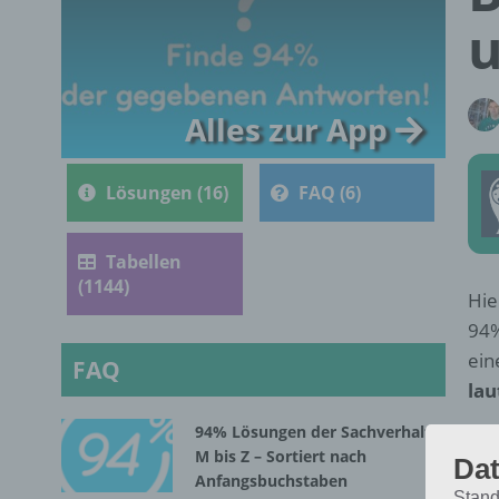
Alles zur App
Lösungen (16)
FAQ (6)
Tabellen
(1144)
Hie
94%
ein
FAQ
lau
94% Lösungen der Sachverhalte
M bis Z – Sortiert nach
Dat
Anfangsbuchstaben
Stand