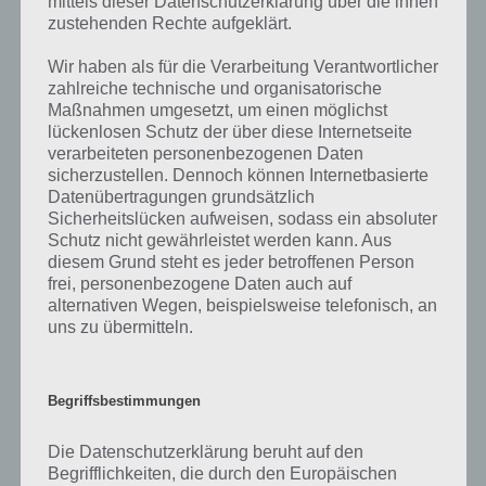
mittels dieser Datenschutzerklärung über die ihnen
zahlreichen Fragen und Sachverhalte in der App geben. Da die
zustehenden Rechte aufgeklärt.
Entwickler die Lösungen immer mal wieder verändern.
Wir haben als für die Verarbeitung Verantwortlicher
zahlreiche technische und organisatorische
Darum geht es bei 94%
Maßnahmen umgesetzt, um einen möglichst
lückenlosen Schutz der über diese Internetseite
Was ist 94%? In der App 94% musst du auf Basis eines Bildes oder
verarbeiteten personenbezogenen Daten
einer Aussage die Antworten herausfinden, die von anderen Spielern
sicherzustellen. Dennoch können Internetbasierte
am häufigsten genannt worden sind. Nur so kannst du das nächste
Datenübertragungen grundsätzlich
Level freischalten. Zusammenaddiert ergeben alle Antworten 94
Sicherheitslücken aufweisen, sodass ein absoluter
Prozent, wovon die App ihren Namen hat. Entsprechend ist 94
Schutz nicht gewährleistet werden kann. Aus
Prozent ein Wort und Rätsel-Spiel. Bereits über 10 Millionen mal
diesem Grund steht es jeder betroffenen Person
wurde die App mittlerweile heruntergeladen und gehört mit zu den
frei, personenbezogene Daten auch auf
erfolgreichsten Spiele Apps in diesem Genre im Google Play Store
alternativen Wegen, beispielsweise telefonisch, an
und iTunes App Store.
uns zu übermitteln.
Begriffsbestimmungen
Auf WhatsApp teilen
Teilen auf Facebook
Die Datenschutzerklärung beruht auf den
Tweet auf Twitter
Begrifflichkeiten, die durch den Europäischen