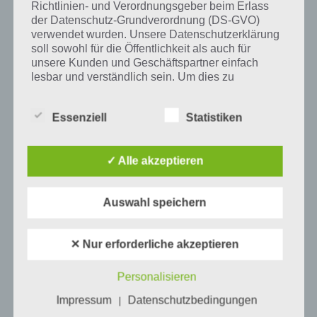
Richtlinien- und Verordnungsgeber beim Erlass
der Datenschutz-Grundverordnung (DS-GVO)
verwendet wurden. Unsere Datenschutzerklärung
soll sowohl für die Öffentlichkeit als auch für
Mehr Artikel hier auf Touchportal
unsere Kunden und Geschäftspartner einfach
lesbar und verständlich sein. Um dies zu
gewährleisten, möchten wir vorab die verwendeten
Begrifflichkeiten erläutern.
Essenziell
Statistiken
Wir verwenden in dieser Datenschutzerklärung
unter anderem die folgenden Begriffe:
✓ Alle akzeptieren
a) personenbezogene Daten
Auswahl speichern
Personenbezogene Daten sind alle
✕ Nur erforderliche akzeptieren
Informationen, die sich auf eine identifizierte
0
KOMMENTARE
oder identifizierbare natürliche Person (im
Folgenden „betroffene Person") beziehen.
Personalisieren
Als identifizierbar wird eine natürliche
Impressum
Datenschutzbedingungen
Person angesehen, die direkt oder indirekt,
|
insbesondere mittels Zuordnung zu einer