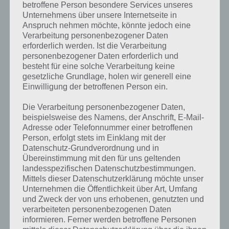
betroffene Person besondere Services unseres
Komplettlösung zur App
! Dort
Unternehmens über unsere Internetseite in
kannst du mit der Suche
Anspruch nehmen möchte, könnte jedoch eine
Verarbeitung personenbezogener Daten
schnell die Antworten und
erforderlich werden. Ist die Verarbeitung
personenbezogener Daten erforderlich und
Lösungen der über 300 Level
besteht für eine solche Verarbeitung keine
finden!
gesetzliche Grundlage, holen wir generell eine
Einwilligung der betroffenen Person ein.
Du findest Lösungen auch ohne unsere Hilfe, indem du in der App
Die Verarbeitung personenbezogener Daten,
Münzen einsetzt. Da diese jedoch begrenzt sind, hast du hier stets
beispielsweise des Namens, der Anschrift, E-Mail-
die Möglichkeit alle Antworten zu finden!
Adresse oder Telefonnummer einer betroffenen
Person, erfolgt stets im Einklang mit der
Datenschutz-Grundverordnung und in
Übereinstimmung mit den für uns geltenden
Die obige Lösung stimmt leider nicht mehr?
landesspezifischen Datenschutzbestimmungen.
Mittels dieser Datenschutzerklärung möchte unser
Wenn die Lösung, die wir dir oben vorgestellt haben, nicht mehr
Unternehmen die Öffentlichkeit über Art, Umfang
aktuell sein sollte oder ein Wort in der Lösung von 94 Prozent fehlt,
und Zweck der von uns erhobenen, genutzten und
so teile uns die korrekten Lösungen einfach in den Kommentaren
verarbeiteten personenbezogenen Daten
mit. Nur so können wir stets die aktuellen Antworten auf die
informieren. Ferner werden betroffene Personen