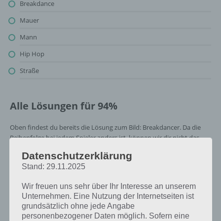
Breakdance
Mauer
Mann
Hip Hop
Straße
Alle Lösungen für 94%
Oben findest du bereits die Lösung zum Bild: Breakdancer. Da die
Reihenfolge bei jedem Spieler anders ist, können wir dir nicht das
exakte Level anzeigen, weshalb du über unsere Komplettlösung
Datenschutzerklärung
jedoch trotzdem zu jedem Sachverhalt die entsprechenden
Stand: 29.11.2025
Antworten findest!
Wir freuen uns sehr über Ihr Interesse an unserem
Weitere Lösungen zu 94%
Unternehmen. Eine Nutzung der Internetseiten ist
grundsätzlich ohne jede Angabe
gesucht
? Schaue in
unsere
personenbezogener Daten möglich. Sofern eine