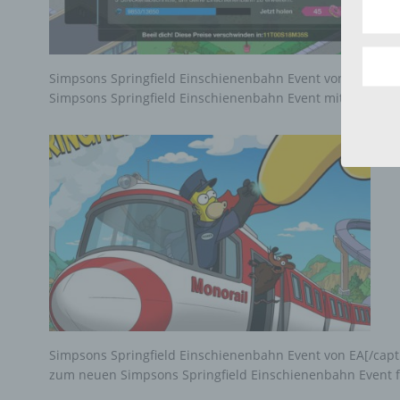
aufwe
Aus d
perso
telef
Simpsons Springfield Einschienenbahn Event von EA[/captio
Simpsons Springfield Einschienenbahn Event mit Preise, S
Begr
Die D
Europ
Daten
Daten
Kunde
dies 
Begrif
Wir v
folge
Simpsons Springfield Einschienenbahn Event von EA[/capti
zum neuen Simpsons Springfield Einschienenbahn Event f