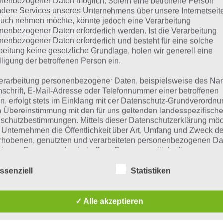
nenbezogener Daten möglich. Sofern eine betroffene Person
dere Services unseres Unternehmens über unsere Internetseite
SIMPSONS SPRINGFIELD
uch nehmen möchte, könnte jedoch eine Verarbeitung
BLAUPAUSEN BEIM
nenbezogener Daten erforderlich werden. Ist die Verarbeitung
nenbezogener Daten erforderlich und besteht für eine solche
MONORAIL EVENT
beitung keine gesetzliche Grundlage, holen wir generell eine
SAMMELN – SO GEHTS
lligung der betroffenen Person ein.
PAUL STELZER
-
13. AUGUST 2015
erarbeitung personenbezogener Daten, beispielsweise des Na
[caption id="attachment_22328"
nschrift, E-Mail-Adresse oder Telefonnummer einer betroffenen
n, erfolgt stets im Einklang mit der Datenschutz-Grundverordnu
align="alignright" width="150"]
n Übereinstimmung mit den für uns geltenden landesspezifisch
n] Hier zeigen wir dir, wie du bei Akt 1
schutzbestimmungen. Mittels dieser Datenschutzerklärung mö
mmeln kannst.…
 Unternehmen die Öffentlichkeit über Art, Umfang und Zweck de
rhobenen, genutzten und verarbeiteten personenbezogenen Da
mieren. Ferner werden betroffene Personen mittels dieser
TIPPS & TRICKS
schutzerklärung über die ihnen zustehenden Rechte aufgeklärt
SIMPSONS SPRINGFIELD
ssenziell
Statistiken
aben als für die Verarbeitung Verantwortlicher zahlreiche techn
EINSCHIENENBAHN AKT 1
rganisatorische Maßnahmen umgesetzt, um einen möglichst
PREISE, STORYLINE UND
nlosen Schutz der über diese Internetseite verarbeiteten
✓ Alle akzeptieren
TIPPS
nenbezogenen Daten sicherzustellen. Dennoch können
netbasierte Datenübertragungen grundsätzlich Sicherheitslücke