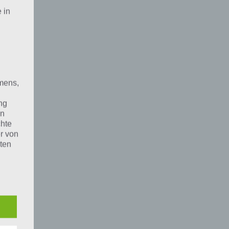
 in
mens,
ng
en
chte
r von
ten
.
ische
n