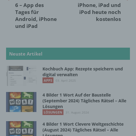
identifizierbare natürliche Person, deren
6 – App des
iPhone, iPad und
personenbezogene Daten von dem für die
Tages für
iPod heute noch
Verarbeitung Verantwortlichen verarbeitet
Android, iPhone
kostenlos
werden.
und iPad
c) Verarbeitung
Neuste Artikel
Verarbeitung ist jeder mit oder ohne Hilfe
automatisierter Verfahren ausgeführte
Kochbuch App: Rezepte speichern und
Vorgang oder jede solche Vorgangsreihe im
digital verwalten
Zusammenhang mit personenbezogenen
APPS
03. April 2025
Daten wie das Erheben, das Erfassen, die
Organisation, das Ordnen, die Speicherung,
die Anpassung oder Veränderung, das
4 Bilder 1 Wort Auf der Baustelle
Auslesen, das Abfragen, die Verwendung,
(September 2024) Tägliches Rätsel – Alle
die Offenlegung durch Übermittlung,
Lösungen
Verbreitung oder eine andere Form der
LÖSUNGEN
31. August 2024
Bereitstellung, den Abgleich oder die
Verknüpfung, die Einschränkung, das
4 Bilder 1 Wort Clevere Weltgeschichte
(August 2024) Tägliches Rätsel – Alle
Löschen oder die Vernichtung.
Lösungen