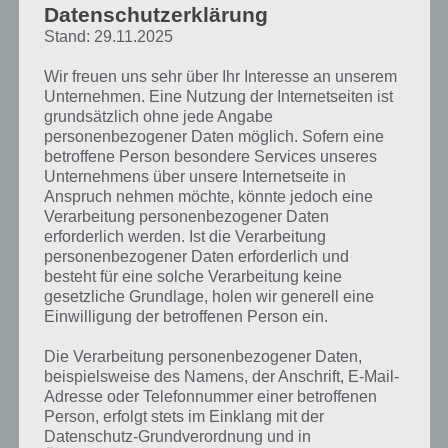
Würfel ist es bspw. nur eine Möglichkeit, aber manchmal will man ja
Datenschutzerklärung
vielleicht zwei Werte ausgeben lassen.
Stand: 29.11.2025
Desweiteren kann man damit auch prima Mannschaften festlegen.
Wir freuen uns sehr über Ihr Interesse an unserem
Beispielsweise in der Schule sollte man Mannschaften bilden. Nun
Unternehmen. Eine Nutzung der Internetseiten ist
braucht man lediglich die Namen eintragen und schon wird eine
grundsätzlich ohne jede Angabe
Liste ausgegeben, auf verschiedene Gruppen verteilt. Dabei kann
personenbezogener Daten möglich. Sofern eine
man sogar Namen favorisieren, die bspw. als Kapitäne dienen und in
betroffene Person besondere Services unseres
verschiedenen Mannschaften spielen sollen. Auch kann man so
Unternehmens über unsere Internetseite in
schnell ein Turnier erstellen und zufällig die Mannschaften
Anspruch nehmen möchte, könnte jedoch eine
ausgegeben.
Verarbeitung personenbezogener Daten
erforderlich werden. Ist die Verarbeitung
personenbezogener Daten erforderlich und
Die Möglichkeiten der Zufallsgenerator App sind unendlich. Wenn du
besteht für eine solche Verarbeitung keine
also mal vor einer schwierigen Entscheidung stehst, kann dir die App
gesetzliche Grundlage, holen wir generell eine
die Arbeit abnehmen.
Einwilligung der betroffenen Person ein.
Die Verarbeitung personenbezogener Daten,
beispielsweise des Namens, der Anschrift, E-Mail-
Adresse oder Telefonnummer einer betroffenen
Person, erfolgt stets im Einklang mit der
Datenschutz-Grundverordnung und in