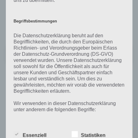
Sicherlich gibt es noch zahlreiche weitere Apps als Zufallsgenerator.
Allerdings ist die Zufallsentscheidungs-App grafisch sehr gut
aufgebaut und neue Listen lassen sich einwandfrei hinzufügen. Aus
Begriffsbestimmungen
diesem Grund haben wir uns für diese App entschieden. Hier gehts
zum Download der App:
Die Datenschutzerklärung beruht auf den
Begrifflichkeiten, die durch den Europäischen
Richtlinien- und Verordnungsgeber beim Erlass
Random Decision Maker 4 Lists
der Datenschutz-Grundverordnung (DS-GVO)
Preis:
Kostenlos
verwendet wurden. Unsere Datenschutzerklärung
soll sowohl für die Öffentlichkeit als auch für
unsere Kunden und Geschäftspartner einfach
lesbar und verständlich sein. Um dies zu
gewährleisten, möchten wir vorab die verwendeten
Auf WhatsApp teilen
Teilen auf Facebook
Begrifflichkeiten erläutern.
Tweet auf Twitter
Wir verwenden in dieser Datenschutzerklärung
unter anderem die folgenden Begriffe:
Mehr Artikel hier auf Touchportal
a) personenbezogene Daten
Essenziell
Statistiken