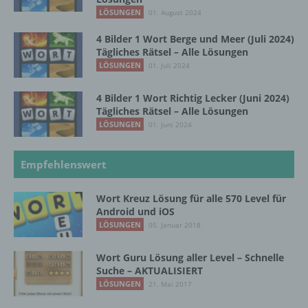
LÖSUNGEN
01. August 2024
d) Einschränkung der Verarbeitung
4 Bilder 1 Wort Berge und Meer (Juli 2024)
Tägliches Rätsel – Alle Lösungen
Einschränkung der Verarbeitung ist die
LÖSUNGEN
01. Juli 2024
Markierung gespeicherter
personenbezogener Daten mit dem Ziel, ihre
4 Bilder 1 Wort Richtig Lecker (Juni 2024)
künftige Verarbeitung einzuschränken.
Tägliches Rätsel – Alle Lösungen
LÖSUNGEN
01. Juni 2024
e) Profiling
Empfehlenswert
Profiling ist jede Art der automatisierten
Wort Kreuz Lösung für alle 570 Level für
Verarbeitung personenbezogener Daten, die
Android und iOS
darin besteht, dass diese
LÖSUNGEN
05. Januar 2018
personenbezogenen Daten verwendet
werden, um bestimmte persönliche Aspekte,
die sich auf eine natürliche Person beziehen,
Wort Guru Lösung aller Level – Schnelle
zu bewerten, insbesondere, um Aspekte
Suche – AKTUALISIERT
bezüglich Arbeitsleistung, wirtschaftlicher
LÖSUNGEN
21. Mai 2017
Lage, Gesundheit, persönlicher Vorlieben,