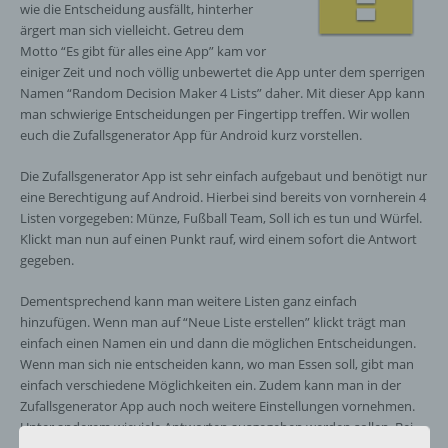
wie die Entscheidung ausfällt, hinterher
ärgert man sich vielleicht. Getreu dem
Motto “Es gibt für alles eine App” kam vor
einiger Zeit und noch völlig unbewertet die App unter dem sperrigen
Namen “Random Decision Maker 4 Lists” daher. Mit dieser App kann
man schwierige Entscheidungen per Fingertipp treffen. Wir wollen
euch die Zufallsgenerator App für Android kurz vorstellen.
Die Zufallsgenerator App ist sehr einfach aufgebaut und benötigt nur
eine Berechtigung auf Android. Hierbei sind bereits von vornherein 4
Listen vorgegeben: Münze, Fußball Team, Soll ich es tun und Würfel.
Klickt man nun auf einen Punkt rauf, wird einem sofort die Antwort
gegeben.
Dementsprechend kann man weitere Listen ganz einfach
hinzufügen. Wenn man auf “Neue Liste erstellen” klickt trägt man
einfach einen Namen ein und dann die möglichen Entscheidungen.
Wenn man sich nie entscheiden kann, wo man Essen soll, gibt man
einfach verschiedene Möglichkeiten ein. Zudem kann man in der
Zufallsgenerator App auch noch weitere Einstellungen vornehmen.
Unter anderem wieviele Antworten ausgegeben werden sollen. Bei