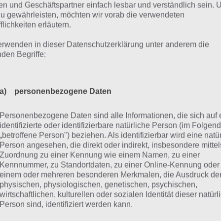
pielen mit bis zu 8 Freunden
n und Geschäftspartner einfach lesbar und verständlich sein.
zu gewährleisten, möchten wir vorab die verwendeten
flichkeiten erläutern.
Überzeugt hat uns a
Modus von Wo liegt d
erwenden in dieser Datenschutzerklärung unter anderem die
nden Begriffe:
können auf einem G
antreten. Dabei mus
herumgegeben werde
a) personenbezogene Daten
angezeigt, wer am n
Volltreffern bekomm
Personenbezogene Daten sind alle Informationen, die sich auf 
Punkte.
Wo liegt das Screenshot – (c)
identifizierte oder identifizierbare natürliche Person (im Folgen
Jaysquared Hillebrand
„betroffene Person") beziehen. Als identifizierbar wird eine natü
Person angesehen, die direkt oder indirekt, insbesondere mittel
Nach 10 Runden wird
Zuordnung zu einer Kennung wie einem Namen, zu einer
natürlich auch der 
Kennnummer, zu Standortdaten, zu einer Online-Kennung oder
ezeigt sowie die Summe der maximalen Distanz.
einem oder mehreren besonderen Merkmalen, die Ausdruck de
physischen, physiologischen, genetischen, psychischen,
wirtschaftlichen, kulturellen oder sozialen Identität dieser natür
Person sind, identifiziert werden kann.
leiner Kritikpunkt: Das Setzen d