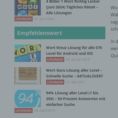
4 Bilder 1 Wort Richtig Lecker
(Juni 2024) Tägliches Rätsel –
Wo 
Alle Lösungen
Wäh
01. Juni 2024
LÖSUNGEN
sag
sch
Empfehlenswert
In 
Wort Kreuz Lösung für alle 570
wei
Level für Android und iOS
Qui
05. Januar 2018
LÖSUNGEN
Wort Guru Lösung aller Level –
Schnelle Suche – AKTUALISIERT
21. Mai 2017
LÖSUNGEN
94% Lösung aller Level (1 bis
359) – 94 Prozent Antworten mit
einfacher Suche
09. April 2015
LÖSUNGEN