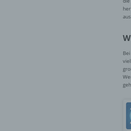
die
her
aus
W
Bei
vie
gro
Wer
geh