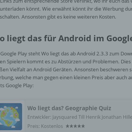
 Links zum entsprechende Store verlinkt, wo ihr euch das 
d) Einschränkung der Verarbeitung
unterladen könnt. Wie erwähnt könnt ihr die Werbung dur
Einschränkung der Verarbeitung ist die Markierung gespeichert
schalten. Ansonsten gibt es keine weiteren Kosten.
personenbezogener Daten mit dem Ziel, ihre künftige Verarbeit
einzuschränken.
o liegt das für Android im Googl
e) Profiling
 Google Play steht Wo liegt das ab Android 2.3.3 zum Down
len Spielern kommt es zu Abstürzen und Problemen. Dies l
Profiling ist jede Art der automatisierten Verarbeitung
personenbezogener Daten, die darin besteht, dass diese
ßen Vielfalt an Android Geräten. Ansonsten beschweren si
personenbezogenen Daten verwendet werden, um bestimmte
bung, welche man gegen einen kleinen Preis aber auch au
persönliche Aspekte, die sich auf eine natürliche Person bezie
ts Google Play:
zu bewerten, insbesondere, um Aspekte bezüglich Arbeitsleistu
wirtschaftlicher Lage, Gesundheit, persönlicher Vorlieben, Inter
Zuverlässigkeit, Verhalten, Aufenthaltsort oder Ortswechsel die
natürlichen Person zu analysieren oder vorherzusagen.
Wo liegt das? Geographie Quiz
Entwickler:
Jaysquared Till Henrik Jonathan Hil
f) Pseudonymisierung
Preis:
Kostenlos