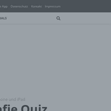
e App
Datenschutz
Kontakt
Impressum
IALS
Phone und iPad
afie Quiz