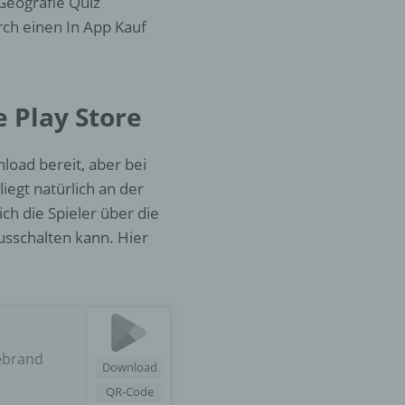
Geografie Quiz
ch einen In App Kauf
er
ung
e Play Store
load bereit, aber bei
iegt natürlich an der
ch die Spieler über die
sschalten kann. Hier
hen,
ng,
essen,
ser
lebrand
Download
QR-Code