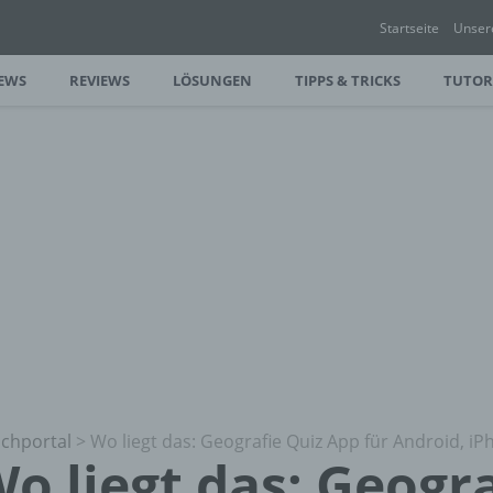
Startseite
Unser
EWS
REVIEWS
LÖSUNGEN
TIPPS & TRICKS
TUTOR
chportal
>
Wo liegt das: Geografie Quiz App für Android, i
o liegt das: Geogr