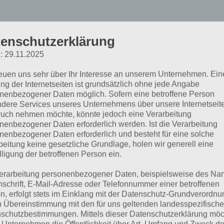
enschutzerklärung
: 29.11.2025
o liegt das: Das Geografi
reuen uns sehr über Ihr Interesse an unserem Unternehmen. Ein
ng der Internetseiten ist grundsätzlich ohne jede Angabe
pp
nenbezogener Daten möglich. Sofern eine betroffene Person
dere Services unseres Unternehmens über unsere Internetseite
uch nehmen möchte, könnte jedoch eine Verarbeitung
nenbezogener Daten erforderlich werden. Ist die Verarbeitung
 Geografie Quiz Wo liegt das kann dabei kostenlos herun
nenbezogener Daten erforderlich und besteht für eine solche
anziert wird das ganze durch Werbung. Wen die Werbung st
beitung keine gesetzliche Grundlage, holen wir generell eine
 Kauf diese auch ausstellen. Für uns kein negativer Punkt,
lligung der betroffenen Person ein.
h refinanziert werden muss.
erarbeitung personenbezogener Daten, beispielsweise des Na
nschrift, E-Mail-Adresse oder Telefonnummer einer betroffenen
n, erfolgt stets im Einklang mit der Datenschutz-Grundverordnu
eatures von Wo liegt das
n Übereinstimmung mit den für uns geltenden landesspezifisch
schutzbestimmungen. Mittels dieser Datenschutzerklärung mö