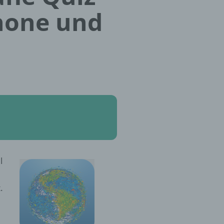
Phone und
l
.