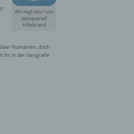
t?
Wo liegt das? von
Jaysquared
Hillebrand
r über Rumänien, doch
t ihr in der Geografie