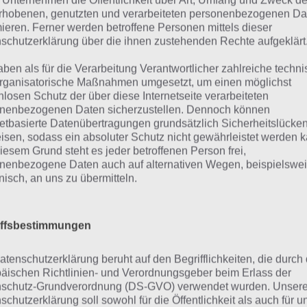
 Unternehmen die Öffentlichkeit über Art, Umfang und Zweck de
 Spiele App Wo liegt das für Android, iPhone und iPad übe
rhobenen, genutzten und verarbeiteten personenbezogenen Da
 Funktionen. So gibt es mehr als 2500 Standorte, aufgeteil
mieren. Ferner werden betroffene Personen mittels dieser
schutzerklärung über die ihnen zustehenden Rechte aufgeklärt
egorien. So kann vor einem Spiel wählen, ob man Länder 
dte in bestimmten Ländern oder Gebirge suchen will.
aben als für die Verarbeitung Verantwortlicher zahlreiche techn
rganisatorische Maßnahmen umgesetzt, um einen möglichst
 Karte, auf denen abgetragen wird, ist zudem zoombar, s
nlosen Schutz der über diese Internetseite verarbeiteten
nenbezogenen Daten sicherzustellen. Dennoch können
zen kann. Die Karte ist zudem offline verfügbar. Auch gibt
netbasierte Datenübertragungen grundsätzlich Sicherheitslücke
wierigkeitsmodi. Während auf einem die Grenzen der Län
isen, sodass ein absoluter Schutz nicht gewährleistet werden k
 dies im schweren Modus nicht mehr der Fall.
iesem Grund steht es jeder betroffenen Person frei,
nenbezogene Daten auch auf alternativen Wegen, beispielswe
onisch, an uns zu übermitteln.
em sind die Standorte mit Wikipedia verlinkt. Im Einzel
ezeigt, in welchem Land man seine Nadel gesetzt hat, we
hte, kann in der Geografie App auch einen Timer setzen,
iffsbestimmungen
neller zu machen.
atenschutzerklärung beruht auf den Begrifflichkeiten, die durch
äischen Richtlinien- und Verordnungsgeber beim Erlass der
o liegt das App: Multiplayer Mo
schutz-Grundverordnung (DS-GVO) verwendet wurden. Unser
schutzerklärung soll sowohl für die Öffentlichkeit als auch für u