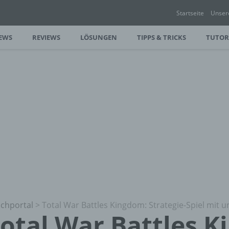
Startseite
Unser
EWS
REVIEWS
LÖSUNGEN
TIPPS & TRICKS
TUTOR
chportal
>
Total War Battles Kingdom: Strategie-Spiel mit u
otal War Battles 