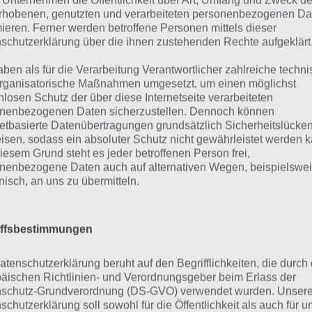
 Unternehmen die Öffentlichkeit über Art, Umfang und Zweck de
längeres Spielen am Stück geeignet z
rhobenen, genutzten und verarbeiteten personenbezogenen Da
mieren. Ferner werden betroffene Personen mittels dieser
Wartezeiten selbst für einfachste Di
schutzerklärung über die ihnen zustehenden Rechte aufgeklärt
oder das Sammeln von Stein dauert g
otal War Battles
Auch die Komplexität ist hoch, denn a
aben als für die Verarbeitung Verantwortlicher zahlreiche techn
ngdom Screenshot
rganisatorische Maßnahmen umgesetzt, um einen möglichst
stets einen Blick auf die Jahreszeiten
nlosen Schutz der über diese Internetseite verarbeiteten
– (c) Sega
eure Ernte und den Angriff haben. V
nenbezogenen Daten sicherzustellen. Dennoch können
werden hier kaum Spaß am Spiel find
netbasierte Datenübertragungen grundsätzlich Sicherheitslücke
isen, sodass ein absoluter Schutz nicht gewährleistet werden k
das Spiel hineindenken muss. Etwas, das wir bei Mobile G
iesem Grund steht es jeder betroffenen Person frei,
len, denn für sowas sind PC Spiele bzw. Konsolenspiele d
nenbezogene Daten auch auf alternativen Wegen, beispielswe
onisch, an uns zu übermitteln.
gen, dass es Total War Battles Kingdom auf Steam auch f
.
iffsbestimmungen
ämpfe gegen den Computer und
atenschutzerklärung beruht auf den Begrifflichkeiten, die durch
ieler
äischen Richtlinien- und Verordnungsgeber beim Erlass der
schutz-Grundverordnung (DS-GVO) verwendet wurden. Unser
schutzerklärung soll sowohl für die Öffentlichkeit als auch für u