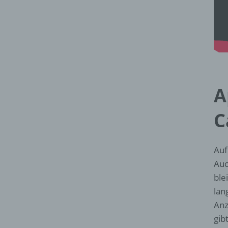
A
C
Auf
Auc
ble
lan
Anz
gib