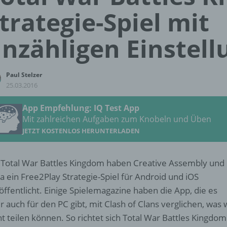
trategie-Spiel mit
nzähligen Einstel
Paul Stelzer
25.03.2016
App Empfehlung: IQ Test App
Mit zahlreichen Aufgaben zum Knobeln und Üben
JETZT KOSTENLOS HERUNTERLADEN
 Total War Battles Kingdom haben Creative Assembly und
a ein Free2Play Strategie-Spiel für Android und iOS
öffentlicht. Einige Spielemagazine haben die App, die es
r auch für den PC gibt, mit Clash of Clans verglichen, was 
ht teilen können. So richtet sich Total War Battles Kingdom