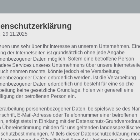
enschutzerklärung
: 29.11.2025
otal War Battles Kingdom
reuen uns sehr über Ihr Interesse an unserem Unternehmen. Ein
artezeiten, komplexer Ei
ng der Internetseiten ist grundsätzlich ohne jede Angabe
nenbezogener Daten möglich. Sofern eine betroffene Person
dere Services unseres Unternehmens über unsere Internetseite
uch nehmen möchte, könnte jedoch eine Verarbeitung
Zu allererst sei erwähnt, dass ihr übe
nenbezogener Daten erforderlich werden. Ist die Verarbeitung
Englischkenntnisse verfügen solltet,
nenbezogener Daten erforderlich und besteht für eine solche
Kingdom ist aktuell nur auf Englisch 
beitung keine gesetzliche Grundlage, holen wir generell eine
lligung der betroffenen Person ein.
Sprache gibt es aktuell noch nicht. Ein
erläutern, auch wenn man beispiels
erarbeitung personenbezogener Daten, beispielsweise des Na
alle Taktiken und Strategien erklärt 
nschrift, E-Mail-Adresse oder Telefonnummer einer betroffenen
n, erfolgt stets im Einklang mit der Datenschutz-Grundverordnu
nur über Ausprobieren.
n Übereinstimmung mit den für uns geltenden landesspezifisch
schutzbestimmungen. Mittels dieser Datenschutzerklärung mö
Außerdem scheint Total War Battles