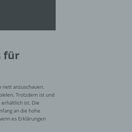
er
ung
 für
hen,
ng,
ch nett anzuschauen.
essen,
pielen. Trotzdem ist und
ser
rhältlich ist. Die
nfang an die hohe
 wenn es Erklärungen