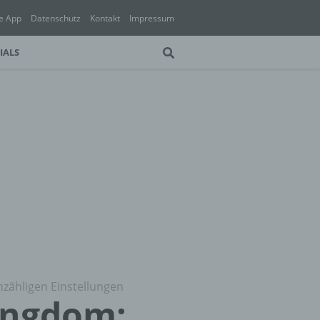
e App
Datenschutz
Kontakt
Impressum
IALS
nzähligen Einstellungen
Kingdom: