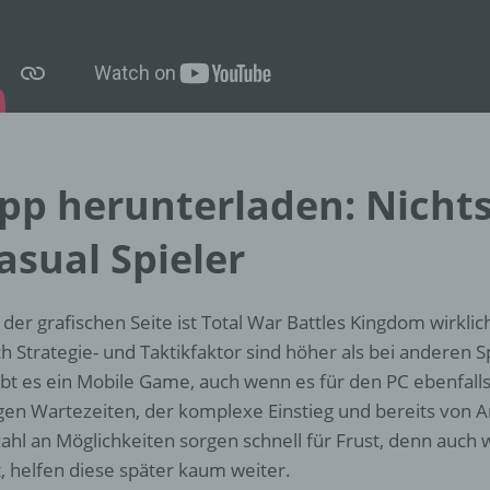
d) Einschränkung der Verarbeitung
Einschränkung der Verarbeitung ist die Markierung gespeichert
personenbezogener Daten mit dem Ziel, ihre künftige Verarbeit
einzuschränken.
e) Profiling
pp herunterladen: Nichts
Profiling ist jede Art der automatisierten Verarbeitung
asual Spieler
personenbezogener Daten, die darin besteht, dass diese
personenbezogenen Daten verwendet werden, um bestimmte
persönliche Aspekte, die sich auf eine natürliche Person bezie
zu bewerten, insbesondere, um Aspekte bezüglich Arbeitsleistu
 der grafischen Seite ist Total War Battles Kingdom wirkli
wirtschaftlicher Lage, Gesundheit, persönlicher Vorlieben, Inter
h Strategie- und Taktikfaktor sind höher als bei anderen S
Zuverlässigkeit, Verhalten, Aufenthaltsort oder Ortswechsel die
ibt es ein Mobile Game, auch wenn es für den PC ebenfalls e
natürlichen Person zu analysieren oder vorherzusagen.
gen Wartezeiten, der komplexe Einstieg und bereits von A
ahl an Möglichkeiten sorgen schnell für Frust, denn auch
f) Pseudonymisierung
t, helfen diese später kaum weiter.