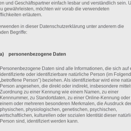
 Highlight von Total War Battles Kingdom soll der Kampf sei
n und Geschäftspartner einfach lesbar und verständlich sein.
ig anders aufgebaut als was man bisher so kennt. So kann
zu gewährleisten, möchten wir vorab die verwendeten
flichkeiten erläutern.
ategie und Taktik gewinnen. Die passenden Einheiten müs
lachtfeld genommen werden, getauscht und dann die rich
erwenden in dieser Datenschutzerklärung unter anderem die
nden Begriffe:
den, um den Gegner zu vernichten. Aus unserer Sicht ist
steiger zu kompliziert, denn es gibt kaum Erklärungen hier
ter muss man sagen, dass ein Spieler, der nicht viel Echtge
a) personenbezogene Daten
en Nachteil hat. Nicht nur muss er lange Wartezeiten über
Personenbezogene Daten sind alle Informationen, die sich auf 
h die Einheiten können dank der Premiumwährung deutlic
identifizierte oder identifizierbare natürliche Person (im Folgen
den.
„betroffene Person") beziehen. Als identifizierbar wird eine natü
Person angesehen, die direkt oder indirekt, insbesondere mittel
 uns hingegen gefallen hat ist die höhere Tiefe des Spiels.
Zuordnung zu einer Kennung wie einem Namen, zu einer
Kennnummer, zu Standortdaten, zu einer Online-Kennung oder
dschaft anpassen, Flüsse anlegen oder auch einen Bereic
einem oder mehreren besonderen Merkmalen, die Ausdruck de
tzdem täuscht auch das nicht darüber hinweg, dass Total
physischen, physiologischen, genetischen, psychischen,
ht mit der bisherigen Total War Reihe mithalten kann, wa
wirtschaftlichen, kulturellen oder sozialen Identität dieser natür
Person sind, identifiziert werden kann.
elprinzip liegen kann.