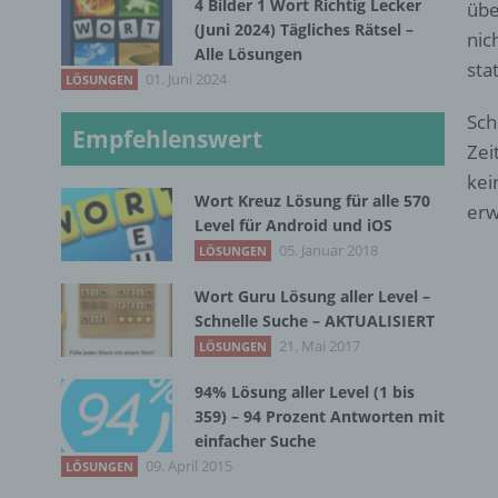
4 Bilder 1 Wort Richtig Lecker
übe
(Juni 2024) Tägliches Rätsel –
nic
Alle Lösungen
sta
01. Juni 2024
LÖSUNGEN
Sch
Empfehlenswert
Zei
kei
Wort Kreuz Lösung für alle 570
erw
Level für Android und iOS
05. Januar 2018
LÖSUNGEN
Wort Guru Lösung aller Level –
Schnelle Suche – AKTUALISIERT
21. Mai 2017
LÖSUNGEN
94% Lösung aller Level (1 bis
359) – 94 Prozent Antworten mit
einfacher Suche
09. April 2015
LÖSUNGEN