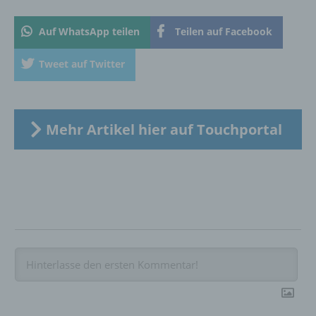
die Offenlegung durch Übermittlung,
Verbreitung oder eine andere Form der
Bereitstellung, den Abgleich oder die
Auf WhatsApp teilen
Teilen auf Facebook
Verknüpfung, die Einschränkung, das
Löschen oder die Vernichtung.
Tweet auf Twitter
d) Einschränkung der Verarbeitung
Mehr Artikel hier auf Touchportal
Einschränkung der Verarbeitung ist die
Markierung gespeicherter
personenbezogener Daten mit dem Ziel, ihre
künftige Verarbeitung einzuschränken.
e) Profiling
Profiling ist jede Art der automatisierten
Verarbeitung personenbezogener Daten, die
darin besteht, dass diese
personenbezogenen Daten verwendet