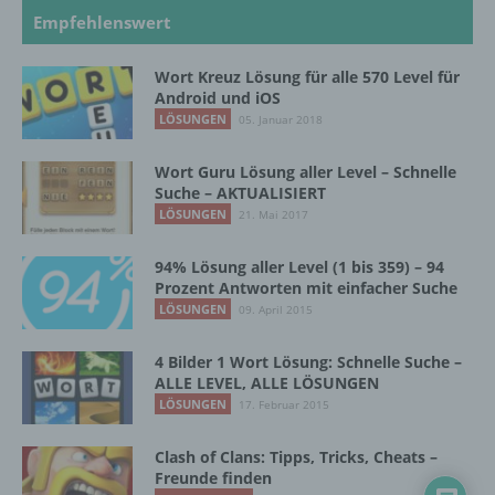
Unionsrecht oder dem Recht der
Empfehlenswert
Mitgliedstaaten vorgesehen werden.
Wort Kreuz Lösung für alle 570 Level für
Android und iOS
h) Auftragsverarbeiter
LÖSUNGEN
05. Januar 2018
Auftragsverarbeiter ist eine natürliche oder
Wort Guru Lösung aller Level – Schnelle
juristische Person, Behörde, Einrichtung
Suche – AKTUALISIERT
oder andere Stelle, die personenbezogene
LÖSUNGEN
21. Mai 2017
Daten im Auftrag des Verantwortlichen
verarbeitet.
94% Lösung aller Level (1 bis 359) – 94
Prozent Antworten mit einfacher Suche
LÖSUNGEN
09. April 2015
i) Empfänger
4 Bilder 1 Wort Lösung: Schnelle Suche –
Empfänger ist eine natürliche oder juristische
ALLE LEVEL, ALLE LÖSUNGEN
Person, Behörde, Einrichtung oder andere
LÖSUNGEN
17. Februar 2015
Stelle, der personenbezogene Daten
offengelegt werden, unabhängig davon, ob
Clash of Clans: Tipps, Tricks, Cheats –
es sich bei ihr um einen Dritten handelt oder
Freunde finden
nicht. Behörden, die im Rahmen eines