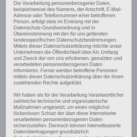
nicht herumkommt, zumal diese auch Schaden nehmen können,
Die Verarbeitung personenbezogener Daten,
wenn diese vom Gegner getroffen werden.
beispielsweise des Namens, der Anschrift, E-Mail-
Adresse oder Telefonnummer einer betroffenen
Person, erfolgt stets im Einklang mit der
Erhalte Belohnungstruhen
Datenschutz-Grundverordnung und in
Übereinstimmung mit den für uns geltenden
Auch Tap Adventure kann uendlich lange gespielt werden. Möglich
landesspezifischen Datenschutzbestimmungen.
Mittels dieser Datenschutzerklärung möchte unser
machen das die Zeitreisen, womit man in der Zeit zurückkehren
Unternehmen die Öffentlichkeit über Art, Umfang
kann. Dadurch erhält man magische Runensteine, mit denen man
und Zweck der von uns erhobenen, genutzten und
wiederum Artefakte herstellen kann.
verarbeiteten personenbezogenen Daten
informieren. Ferner werden betroffene Personen
Entsprechend macht man immer mehr Schaden und schafft es
mittels dieser Datenschutzerklärung über die ihnen
immer weiter. Wem das alles dennoch zu lange dauert kann
zustehenden Rechte aufgeklärt.
natürlich auch zum In-App-Kauf greifen und sich die Währungen für
Tap Adventure gegen Echtgeld kaufen.
Wir haben als für die Verarbeitung Verantwortlicher
zahlreiche technische und organisatorische
Maßnahmen umgesetzt, um einen möglichst
Trailer und Gameplay Video zu Tap
lückenlosen Schutz der über diese Internetseite
Adventure
verarbeiteten personenbezogenen Daten
sicherzustellen. Dennoch können Internetbasierte
Zum Abschluss haben wir hier noch ein Video entdeckt, dass nicht
Datenübertragungen grundsätzlich
nur den Trailer des Spiels Tap Adventure für Android und iOS