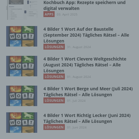
Kochbuch App: Rezepte speichern und
Maßnahmen unterliegen, die gewährleisten,
digital verwalten
dass die personenbezogenen Daten nicht
APPS
03. April 2025
einer identifizierten oder identifizierbaren
natürlichen Person zugewiesen werden.
4 Bilder 1 Wort Auf der Baustelle
(September 2024) Tägliches Rätsel – Alle
Lösungen
g) Verantwortlicher oder für die Verarbeitung
LÖSUNGEN
31. August 2024
Verantwortlicher
4 Bilder 1 Wort Clevere Weltgeschichte
Verantwortlicher oder für die Verarbeitung
(August 2024) Tägliches Rätsel – Alle
Verantwortlicher ist die natürliche oder
Lösungen
juristische Person, Behörde, Einrichtung
LÖSUNGEN
01. August 2024
oder andere Stelle, die allein oder
gemeinsam mit anderen über die Zwecke
4 Bilder 1 Wort Berge und Meer (Juli 2024)
und Mittel der Verarbeitung von
Tägliches Rätsel – Alle Lösungen
personenbezogenen Daten entscheidet.
LÖSUNGEN
01. Juli 2024
Sind die Zwecke und Mittel dieser
Verarbeitung durch das Unionsrecht oder
4 Bilder 1 Wort Richtig Lecker (Juni 2024)
das Recht der Mitgliedstaaten vorgegeben,
Tägliches Rätsel – Alle Lösungen
so kann der Verantwortliche
LÖSUNGEN
01. Juni 2024
beziehungsweise können die bestimmten
Kriterien seiner Benennung nach dem