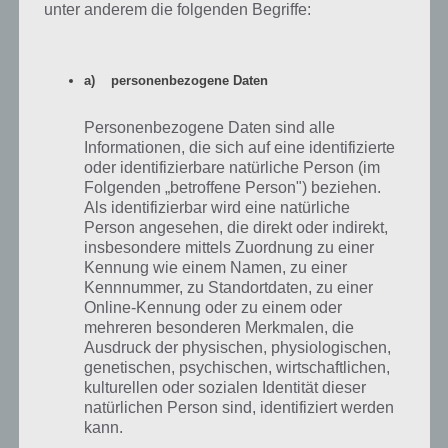
Wer ein gelungenes Clicker Spiel sucht, der sollte auch einen Blick auf
unter anderem die folgenden Begriffe:
Tap Adventure Time Travel werfen. Das Spiel ist mit seinen sieben
Charakterklassen sehr umfangreich und beinhaltet zahlreiche
weitere Funktionen, die für langanhaltenden Spielspaß sorgen.
a) personenbezogene Daten
Natürlich muss man auch hier stetig auf seinen Bildschirm tippen,
aber das ist bei Spielen dieses Genre so üblich.
Personenbezogene Daten sind alle
Informationen, die sich auf eine identifizierte
So erlsbt du nicht nur zahlreiche Gegner, sondern auch ein Endlos-
oder identifizierbare natürliche Person (im
Spiel, indem du immer wieder von vorne beginnen kannst, was dir
Folgenden „betroffene Person") beziehen.
jedoch magische Runensteine und so auf Dauer wertvolle Artefakte
Als identifizierbar wird eine natürliche
einbringt, um immer weiter zu kommen. Tap Adventure ist für
Person angesehen, die direkt oder indirekt,
Android, iPhone und iPad im entsprechenden Store erhältlich.
insbesondere mittels Zuordnung zu einer
Kennung wie einem Namen, zu einer
Kennnummer, zu Standortdaten, zu einer
Tap Adventure für Android im Google Play
Online-Kennung oder zu einem oder
Store
mehreren besonderen Merkmalen, die
Ausdruck der physischen, physiologischen,
Mit 4,5 Sternen kommt die Spiele App Tap Adventure im Google Play
genetischen, psychischen, wirtschaftlichen,
Store sehr gut an. Auch wenn es natürlich die ein oder anderen
kulturellen oder sozialen Identität dieser
Fehler gibt, stören diese nicht allzu sehr. Störend wird von den
natürlichen Person sind, identifiziert werden
Spielern jedoch der Chat erwähnt. Zur Installation von Tap
kann.
Adventure wird ein Smartphone oder Tablet mit Android 4 oder