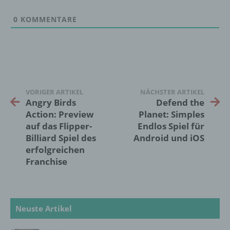
werden, um bestimmte persönliche Aspekte,
die sich auf eine natürliche Person beziehen,
0
KOMMENTARE
zu bewerten, insbesondere, um Aspekte
bezüglich Arbeitsleistung, wirtschaftlicher
Lage, Gesundheit, persönlicher Vorlieben,
Interessen, Zuverlässigkeit, Verhalten,
Aufenthaltsort oder Ortswechsel dieser
natürlichen Person zu analysieren oder
vorherzusagen.
VORIGER ARTIKEL
NÄCHSTER ARTIKEL
Angry Birds
Defend the
Action: Preview
Planet: Simples
f) Pseudonymisierung
auf das Flipper-
Endlos Spiel für
Billiard Spiel des
Android und iOS
Pseudonymisierung ist die Verarbeitung
erfolgreichen
personenbezogener Daten in einer Weise,
Franchise
auf welche die personenbezogenen Daten
ohne Hinzuziehung zusätzlicher
Informationen nicht mehr einer spezifischen
betroffenen Person zugeordnet werden
können, sofern diese zusätzlichen
Neuste Artikel
Informationen gesondert aufbewahrt werden
und technischen und organisatorischen