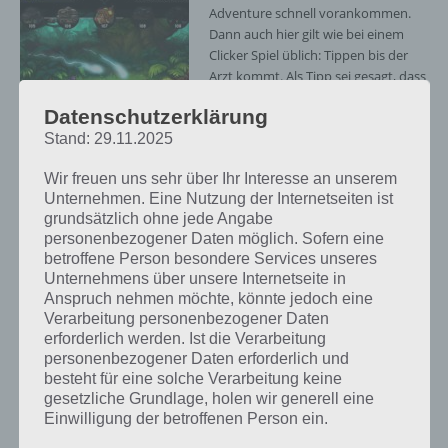
Adventure schnell vorankommen.
Dann auch hier gilt wie bei einem
Clicker Spiel üblich: Tippen bis der
Arzt kommt. Als Tipp sei gesagt, dass
ihr direkt mehrere Finger nutzen
Datenschutzerklärung
könnt, denn so macht ihr mit jedem
Stand: 29.11.2025
Finger Schaden. Also direkt mit drei
oder mehr Finger auf das Display.
Wir freuen uns sehr über Ihr Interesse an unserem
Unternehmen. Eine Nutzung der Internetseiten ist
Am Ende einer jeden Welle kommt
grundsätzlich ohne jede Angabe
ein Boss-Gegner, den man innerhalb
personenbezogener Daten möglich. Sofern eine
einer bestimmten Zeit töten muss.
betroffene Person besondere Services unseres
Schafft man das nicht muss man
Unternehmens über unsere Internetseite in
seine Helden verbessern. Insgesamt
Tap Adventure Time
Anspruch nehmen möchte, könnte jedoch eine
gibt es 7 Charakterklassen, die ihr
Travel Screenshot –
Verarbeitung personenbezogener Daten
verbessern könnt. Jede hat seine
(c) Kongregate
erforderlich werden. Ist die Verarbeitung
eigenen Fertigkeiten und
personenbezogener Daten erforderlich und
Leveloptionen.
besteht für eine solche Verarbeitung keine
gesetzliche Grundlage, holen wir generell eine
Mit diesen Helden macht ihr automatisch Schaden ohne tippen zu
Einwilligung der betroffenen Person ein.
müssen. Zu Beginn ist das aber sehr wenig, sodass ihr um das Tippen