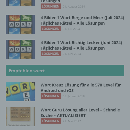
Lösungen
LÖSUNGEN
01. August 2024
4 Bilder 1 Wort Berge und Meer (Juli 2024)
g) Verantwortlicher oder für die Verarbeitung
Verantwortlicher
Tägliches Rätsel – Alle Lösungen
LÖSUNGEN
01. Juli 2024
Verantwortlicher oder für die Verarbeitung
Verantwortlicher ist die natürliche oder
4 Bilder 1 Wort Richtig Lecker (Juni 2024)
juristische Person, Behörde, Einrichtung
Tägliches Rätsel – Alle Lösungen
oder andere Stelle, die allein oder
LÖSUNGEN
01. Juni 2024
gemeinsam mit anderen über die Zwecke
und Mittel der Verarbeitung von
personenbezogenen Daten entscheidet.
Empfehlenswert
Sind die Zwecke und Mittel dieser
Verarbeitung durch das Unionsrecht oder
Wort Kreuz Lösung für alle 570 Level für
das Recht der Mitgliedstaaten vorgegeben,
Android und iOS
so kann der Verantwortliche
LÖSUNGEN
05. Januar 2018
beziehungsweise können die bestimmten
Kriterien seiner Benennung nach dem
Wort Guru Lösung aller Level – Schnelle
Unionsrecht oder dem Recht der
Suche – AKTUALISIERT
Mitgliedstaaten vorgesehen werden.
LÖSUNGEN
21. Mai 2017