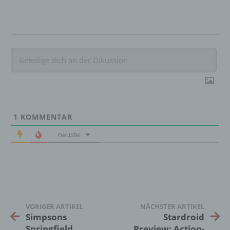
Löschen oder die Vernichtung.
d) Einschränkung der Verarbeitung
Einschränkung der Verarbeitung ist die
Markierung gespeicherter
personenbezogener Daten mit dem Ziel, ihre
künftige Verarbeitung einzuschränken.
1
KOMMENTAR
e) Profiling
neuste
Profiling ist jede Art der automatisierten
Verarbeitung personenbezogener Daten, die
darin besteht, dass diese
personenbezogenen Daten verwendet
werden, um bestimmte persönliche Aspekte,
die sich auf eine natürliche Person beziehen,
VORIGER ARTIKEL
NÄCHSTER ARTIKEL
zu bewerten, insbesondere, um Aspekte
Simpsons
Stardroid
bezüglich Arbeitsleistung, wirtschaftlicher
Springfield
Preview: Action-