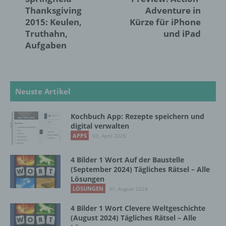
Lage, Gesundheit, persönlicher Vorlieben,
Thanksgiving
Adventure in
Interessen, Zuverlässigkeit, Verhalten,
2015: Keulen,
Kürze für iPhone
Aufenthaltsort oder Ortswechsel dieser
Truthahn,
und iPad
natürlichen Person zu analysieren oder
vorherzusagen.
Aufgaben
f) Pseudonymisierung
Neuste Artikel
Pseudonymisierung ist die Verarbeitung
personenbezogener Daten in einer Weise,
Kochbuch App: Rezepte speichern und
auf welche die personenbezogenen Daten
digital verwalten
ohne Hinzuziehung zusätzlicher
APPS
03. April 2025
Informationen nicht mehr einer spezifischen
betroffenen Person zugeordnet werden
4 Bilder 1 Wort Auf der Baustelle
können, sofern diese zusätzlichen
(September 2024) Tägliches Rätsel – Alle
Informationen gesondert aufbewahrt werden
Lösungen
und technischen und organisatorischen
LÖSUNGEN
31. August 2024
Maßnahmen unterliegen, die gewährleisten,
dass die personenbezogenen Daten nicht
4 Bilder 1 Wort Clevere Weltgeschichte
einer identifizierten oder identifizierbaren
(August 2024) Tägliches Rätsel – Alle
natürlichen Person zugewiesen werden.