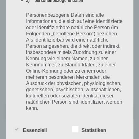
a) personenbezogene Daten
One ist für iPhone, iPad im iTunes App Store bereits seit September
2015 verfügbar, im Dezember soll die Spiele App dann auch für
Personenbezogene Daten sind alle
Android im Google Play Store folgen.
Informationen, die sich auf eine identifizierte
oder identifizierbare natürliche Person (im
Folgenden „betroffene Person") beziehen.
Stranded Mars One für iPhone, iPad und iPod
Als identifizierbar wird eine natürliche
Touch im iTunes App Store
Person angesehen, die direkt oder indirekt,
insbesondere mittels Zuordnung zu einer
Stranded Mars One ist im iTunes App Store kostenlos zum download
Kennung wie einem Namen, zu einer
verfügbar. Man kann sich gegen einen In-App-Kauf das nächste Level
Kennnummer, zu Standortdaten, zu einer
freischalten, die Premiumwährung Nuts kaufen oder die Werbung
Online-Kennung oder zu einem oder
entfernen. Die App ist verfügbar für das iPhone, iPad und iPod touch,
mehreren besonderen Merkmalen, die
wobei iOS 6.1 oder neuer benötigt wird, um die Installation zu
Ausdruck der physischen, physiologischen,
starten. Zum iTunes App Store:
genetischen, psychischen, wirtschaftlichen,
kulturellen oder sozialen Identität dieser
natürlichen Person sind, identifiziert werden
Stranded - A Mars Adventure
kann.
+
Preis:
Kostenlos
b) betroffene Person
Essenziell
Statistiken
Ab Dezember 2015 auch für Android im