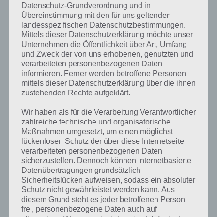
noch jede Menge Power-Ups, die dabei helfen ein Level erfolgreich zu
Datenschutz-Grundverordnung und in
meistern. Trotzdem ist Stranded Mars One knallhart, denn einfach
Übereinstimmung mit den für uns geltenden
ist es nicht die 3 Sterne zu bekommen, denn dafür muss man nicht
landesspezifischen Datenschutzbestimmungen.
nur schnell unterwegs sein, sondern auch eine Vielzahl der
Mittels dieser Datenschutzerklärung möchte unser
Währungen einsammeln.
Unternehmen die Öffentlichkeit über Art, Umfang
und Zweck der von uns erhobenen, genutzten und
verarbeiteten personenbezogenen Daten
Erfolge und Multiplayer-Modus für
informieren. Ferner werden betroffene Personen
mittels dieser Datenschutzerklärung über die ihnen
Langzeitspielspaß
zustehenden Rechte aufgeklärt.
Doch auch für den Langezeitspielspaß ist gesorgt. Neben der bereits
Wir haben als für die Verarbeitung Verantwortlicher
angesprochenen 3-Sterne-Mechanik gibt es auch dutzende Erfolge
zahlreiche technische und organisatorische
freizuschalten, die bei iOS über das Game Center verliehen werden.
Maßnahmen umgesetzt, um einen möglichst
lückenlosen Schutz der über diese Internetseite
Weiterhin gibt es bei Stranded Mars One auch noch einen
verarbeiteten personenbezogenen Daten
asynchronen Multiplayer-Modus. Du trittst gegen deine Freunde
sicherzustellen. Dennoch können Internetbasierte
also nicht in Echtzeit an, sondern einer legt eine Zeit vor und der
Datenübertragungen grundsätzlich
andere muss dann diese Zeit versuchen zu unterbieten, wobei der
Sicherheitslücken aufweisen, sodass ein absoluter
Geist des anderen Spielers zu sehen ist.
Schutz nicht gewährleistet werden kann. Aus
diesem Grund steht es jeder betroffenen Person
frei, personenbezogene Daten auch auf