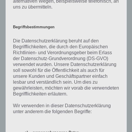
alternativen Wegen, beispielsweise telefonisch, an
Trailer zu Stranded Mars One
uns zu übermitteln.
Zum Abschluss haben wir hier dann noch einen Trailer zu Stranded
Mars One, der einen guten Eindruck von den verschiedenen Levels
Begriffsbestimmungen
bietet. Hier das Trailer Video zur Spiele App für Android / iOS:
https://www.youtube.com/watch?v=BViNjynO-SU
Die Datenschutzerklärung beruht auf den
Begrifflichkeiten, die durch den Europäischen
Richtlinien- und Verordnungsgeber beim Erlass
App kostenlos herunterladen
der Datenschutz-Grundverordnung (DS-GVO)
verwendet wurden. Unsere Datenschutzerklärung
soll sowohl für die Öffentlichkeit als auch für
Was zunächst nach einem weiteren Casual Spiel ausschaut,
unsere Kunden und Geschäftspartner einfach
entpuppt sich schnell als ein wirklich herausforderndes Plattform-
lesbar und verständlich sein. Um dies zu
Spiel. Durch verschiedene Level-Designs und dem knallharten
gewährleisten, möchten wir vorab die verwendeten
Gameplay sorgt Stranded Mars One bereits früh für Verzweiflung. So
Begrifflichkeiten erläutern.
wird einem hier alles abverlangt, um das Level erfolgreich zu
bewältigen.
Wir verwenden in dieser Datenschutzerklärung
unter anderem die folgenden Begriffe:
Vor allem der Sauerstoff geht schneller aus als es einem Lieb ist. Sehr
nett ist auch die 2D-Pixeloptik anzusehen, die den Falir der 90er Jahre
auch auf die Smartphones und Tablets zurückbringt. Stranded Mars