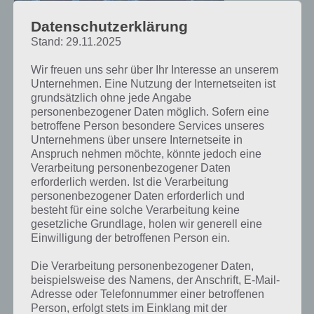
Plattformspiel
in Pixel Optik.
Datenschutzerklärung
Insgesamt gibt
Stand: 29.11.2025
es hierbei 40
Levels,
Wir freuen uns sehr über Ihr Interesse an unserem
unterteilt in 5
Unternehmen. Eine Nutzung der Internetseiten ist
Spielwelten.
grundsätzlich ohne jede Angabe
Stranded Mars One Screenshot – (c)
personenbezogener Daten möglich. Sofern eine
Mit einer
Fishlabs
betroffene Person besondere Services unseres
intuitiven
Unternehmens über unsere Internetseite in
Touch-
Anspruch nehmen möchte, könnte jedoch eine
Steuerung musst du hierbei die Levels absolvieren. Dazu tippst du
Verarbeitung personenbezogener Daten
auf den Bildschirm, um zu springen bzw. wischst nach unten, um
erforderlich werden. Ist die Verarbeitung
dich nach einem hohen Sprung abzurollen oder zu rutschen.
personenbezogener Daten erforderlich und
Dadurch bist du schneller. Und das musst du auch, denn Sauerstoff
besteht für eine solche Verarbeitung keine
ist knapp.
gesetzliche Grundlage, holen wir generell eine
Einwilligung der betroffenen Person ein.
In späteren Leveln hälst du den Bildschirm gedrückt, um ein wenig
nach oben zu fliegen. Dabei kommt es darauf an stets zum richtigen
Die Verarbeitung personenbezogener Daten,
Zeitpunkt die richtigen Gesten zu erledigen, um das Level möglichst
beispielsweise des Namens, der Anschrift, E-Mail-
schnell zu absolvieren und dabei die Währung einzusammeln, die es
Adresse oder Telefonnummer einer betroffenen
im Level verteilt gibt. Zusätzlich gibt es bei Stranded Mars One auch
Person, erfolgt stets im Einklang mit der