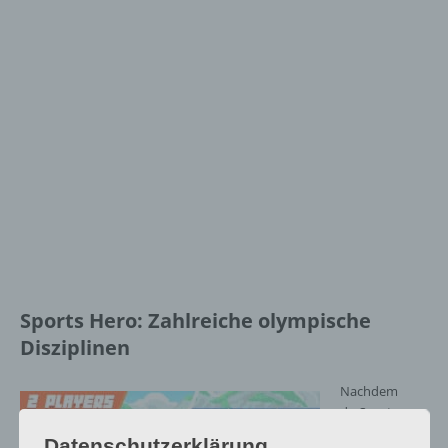
Sports Hero: Zahlreiche olympische
Disziplinen
Nachdem
du Sports
Hero gestartet
Datenschutzerklärung