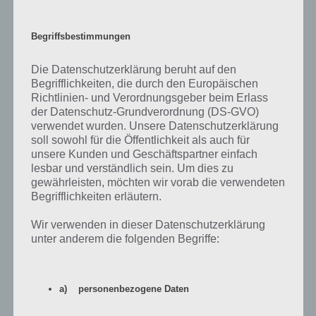
Begriffsbestimmungen
Die Datenschutzerklärung beruht auf den
Begrifflichkeiten, die durch den Europäischen
Richtlinien- und Verordnungsgeber beim Erlass
der Datenschutz-Grundverordnung (DS-GVO)
verwendet wurden. Unsere Datenschutzerklärung
soll sowohl für die Öffentlichkeit als auch für
unsere Kunden und Geschäftspartner einfach
lesbar und verständlich sein. Um dies zu
App herunterladen
gewährleisten, möchten wir vorab die verwendeten
Begrifflichkeiten erläutern.
Passend zu den olympischen Sommerspielen 2016 in Rio hat
Publisher cherrypick games die App Sports Hero veröffentlicht. In
Wir verwenden in dieser Datenschutzerklärung
dieser könnt ihr zahlreiche olympische Disziplinen im Stile der 90er
unter anderem die folgenden Begriffe:
Jahre spielen. Beim 100 Meter Lauf wischt oder tippt ihr die zwei
Buttons, um auf Tempo zu kommen. Dabei wollen wir hervorheben,
dass man nicht nur gegen den Computer antreten kann, sondern
a) personenbezogene Daten
auch gegen einen zweiten Spieler.