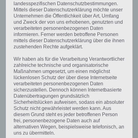
landesspezifischen Datenschutzbestimmungen.
freigeschaltet. Danach kommt Gewichtheben, später dann noch
Mittels dieser Datenschutzerklärung möchte unser
Diskuswerfen, Hürdenlauf, Schwimmen und Weitsprung
Unternehmen die Öffentlichkeit über Art, Umfang
und Zweck der von uns erhobenen, genutzten und
verarbeiteten personenbezogenen Daten
Auch gegen deine Freunde
informieren. Ferner werden betroffene Personen
mittels dieser Datenschutzerklärung über die ihnen
Die Sportdisziplinen kannst du nicht nur gegen den Computer
zustehenden Rechte aufgeklärt.
meistern, sondern auch gegen einen zweiten Spieler antreten. So
fordert man sich gegenseitig um den Sieg heraus.
Wir haben als für die Verarbeitung Verantwortlicher
zahlreiche technische und organisatorische
Maßnahmen umgesetzt, um einen möglichst
Trailer Video zu Sports Hero
lückenlosen Schutz der über diese Internetseite
verarbeiteten personenbezogenen Daten
Damit du dir einen besseren Eindruck zu Sports Hero machen
sicherzustellen. Dennoch können Internetbasierte
Datenübertragungen grundsätzlich
kannst, haben wir hier noch ein Trailer Video für dich parat, wo dir
Sicherheitslücken aufweisen, sodass ein absoluter
zahlreiche Sport-Disziplinen gezeigt werden. Hier das Gameplay
Schutz nicht gewährleistet werden kann. Aus
Video zu Sports Hero:
diesem Grund steht es jeder betroffenen Person
frei, personenbezogene Daten auch auf
alternativen Wegen, beispielsweise telefonisch, an
uns zu übermitteln.