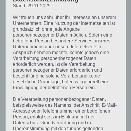
hast, wählst
Stand: 29.11.2025
du zunächst
einmal deine
Wir freuen uns sehr über Ihr Interesse an unserem
Nationalität
Unternehmen. Eine Nutzung der Internetseiten ist
und deine
grundsätzlich ohne jede Angabe
Spielfigur aus.
personenbezogener Daten möglich. Sofern eine
Sports Hero Screenshot – (c) cherrypick
Dabei ist gleich
betroffene Person besondere Services unseres
games
der Retro-
Unternehmens über unsere Internetseite in
Look des
Anspruch nehmen möchte, könnte jedoch eine
Spiels zu erkennen. Wären wir nicht bei den olympischen Spielen
Verarbeitung personenbezogener Daten
2016 in Rio, könnte man auch denken, man sei zurück in den 90er
erforderlich werden. Ist die Verarbeitung
Jahren. Nicht nur die Pixeloptik im grafischen Bereich erinnert stark
personenbezogener Daten erforderlich und
daran, auch das Spielprinzip selber.
besteht für eine solche Verarbeitung keine
gesetzliche Grundlage, holen wir generell eine
Beim 100 Meter Lauf beispielsweise musst du zwei Buttons ganz
Einwilligung der betroffenen Person ein.
schnell abwechselnd drücken oder immer hin und herwischen. Nur
Die Verarbeitung personenbezogener Daten,
wer dies so schnell wie möglich macht, sprintet um den Sieg. Mit
beispielsweise des Namens, der Anschrift, E-Mail-
jedem Sieg kommt eine Medaille hinzu, damit wird aber auch der
Adresse oder Telefonnummer einer betroffenen
Schwierigkeitsgrad erhöht und der Computer läuft die 100 Meter
Person, erfolgt stets im Einklang mit der
deutlich schneller.
Datenschutz-Grundverordnung und in
Übereinstimmung mit den für uns geltenden
Im gleichen Atemzug werden aber auch weitere Disziplinen