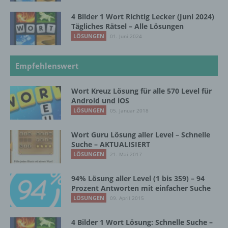
g) Verantwortlicher oder für die Verarbeitung
4 Bilder 1 Wort Richtig Lecker (Juni 2024)
Verantwortlicher
Tägliches Rätsel – Alle Lösungen
LÖSUNGEN
01. Juni 2024
Verantwortlicher oder für die Verarbeitung
Verantwortlicher ist die natürliche oder
juristische Person, Behörde, Einrichtung
Empfehlenswert
oder andere Stelle, die allein oder
gemeinsam mit anderen über die Zwecke
Wort Kreuz Lösung für alle 570 Level für
und Mittel der Verarbeitung von
Android und iOS
personenbezogenen Daten entscheidet.
LÖSUNGEN
05. Januar 2018
Sind die Zwecke und Mittel dieser
Verarbeitung durch das Unionsrecht oder
das Recht der Mitgliedstaaten vorgegeben,
Wort Guru Lösung aller Level – Schnelle
so kann der Verantwortliche
Suche – AKTUALISIERT
beziehungsweise können die bestimmten
LÖSUNGEN
21. Mai 2017
Kriterien seiner Benennung nach dem
Unionsrecht oder dem Recht der
94% Lösung aller Level (1 bis 359) – 94
Mitgliedstaaten vorgesehen werden.
Prozent Antworten mit einfacher Suche
LÖSUNGEN
09. April 2015
h) Auftragsverarbeiter
4 Bilder 1 Wort Lösung: Schnelle Suche –