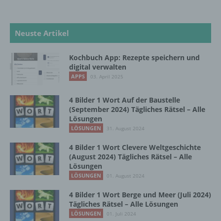
Aufenthaltsort oder Ortswechsel dieser
natürlichen Person zu analysieren oder
vorherzusagen.
Neuste Artikel
f) Pseudonymisierung
Kochbuch App: Rezepte speichern und
digital verwalten
APPS
03. April 2025
Pseudonymisierung ist die Verarbeitung
personenbezogener Daten in einer Weise,
auf welche die personenbezogenen Daten
4 Bilder 1 Wort Auf der Baustelle
ohne Hinzuziehung zusätzlicher
(September 2024) Tägliches Rätsel – Alle
Informationen nicht mehr einer spezifischen
Lösungen
betroffenen Person zugeordnet werden
LÖSUNGEN
31. August 2024
können, sofern diese zusätzlichen
4 Bilder 1 Wort Clevere Weltgeschichte
Informationen gesondert aufbewahrt werden
(August 2024) Tägliches Rätsel – Alle
und technischen und organisatorischen
Lösungen
Maßnahmen unterliegen, die gewährleisten,
LÖSUNGEN
01. August 2024
dass die personenbezogenen Daten nicht
einer identifizierten oder identifizierbaren
4 Bilder 1 Wort Berge und Meer (Juli 2024)
natürlichen Person zugewiesen werden.
Tägliches Rätsel – Alle Lösungen
LÖSUNGEN
01. Juli 2024