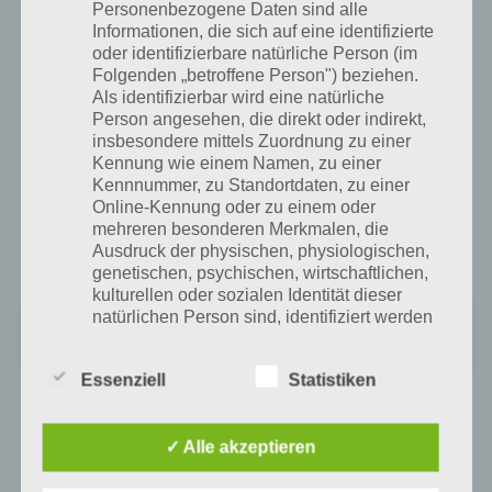
Personenbezogene Daten sind alle
Die App ist kostenlos für iPhone und iPad erhältlich, für Android
Informationen, die sich auf eine identifizierte
konnten wir die App leider noch nicht im Google Play Store
oder identifizierbare natürliche Person (im
entdecken.
Folgenden „betroffene Person") beziehen.
Als identifizierbar wird eine natürliche
Person angesehen, die direkt oder indirekt,
Sports Hero für iPhone, iPad und iPod touch
insbesondere mittels Zuordnung zu einer
im iTunes App Store
Kennung wie einem Namen, zu einer
Kennnummer, zu Standortdaten, zu einer
Sports Hero kann kostenlos im iTunes App Store für iPhone, iPad
Online-Kennung oder zu einem oder
und iPod touch heruntergeladen werden. Dabei wird iOS 7 oder
mehreren besonderen Merkmalen, die
neuer benötigt. Zum iTunes App Store:
Ausdruck der physischen, physiologischen,
genetischen, psychischen, wirtschaftlichen,
kulturellen oder sozialen Identität dieser
natürlichen Person sind, identifiziert werden
Sports Hero
kann.
+
Preis:
Kostenlos
Essenziell
Statistiken
b) betroffene Person
Was ist mit einer Android Version?
✓ Alle akzeptieren
Betroffene Person ist jede identifizierte oder
Publisher cherrypick games hat Sports Hero bisher nur für iOS
identifizierbare natürliche Person, deren