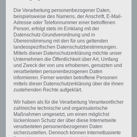
Mit der App
Die Verarbeitung personenbezogener Daten,
Ski Challenge
beispielsweise des Namens, der Anschrift, E-Mail-
14 bekommt
Adresse oder Telefonnummer einer betroffenen
ihr kostenlos
Person, erfolgt stets im Einklang mit der
echte
Datenschutz-Grundverordnung und in
Wintersport
Übereinstimmung mit den für uns geltenden
Athmosphäre
landesspezifischen Datenschutzbestimmungen.
auf euer
Mittels dieser Datenschutzerklärung möchte unser
Unternehmen die Öffentlichkeit über Art, Umfang
mobiles Gerät.
Ski Challenge 14 – (c) Greentube
und Zweck der von uns erhobenen, genutzten und
Warum echt?
verarbeiteten personenbezogenen Daten
Weil die App
informieren. Ferner werden betroffene Personen
sieben bekannte Orte bereit hält: Beaver Creek, Gröden, Bormio,
mittels dieser Datenschutzerklärung über die ihnen
Wengen, Kitzbühel, Garmisch-Partenkirchen und Sochi.
zustehenden Rechte aufgeklärt.
An offiziellen Rennwochenenden gibt es dann sogar die Ergebnisse
Wir haben als für die Verarbeitung Verantwortlicher
direkt in der App. Weiterhin positiv ist die Finanzierung der App. So
zahlreiche technische und organisatorische
Maßnahmen umgesetzt, um einen möglichst
sind die In App Käufe nicht erforderlich. Durch regelmäßiges Spielen
lückenlosen Schutz der über diese Internetseite
kann man sich auch die Bonus Strecke für Super-G freischalten.
verarbeiteten personenbezogenen Daten
sicherzustellen. Dennoch können Internetbasierte