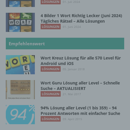
personenbezogenen Daten verwendet
LÖSUNGEN
01. Juli 2024
werden, um bestimmte persönliche Aspekte,
die sich auf eine natürliche Person beziehen,
4 Bilder 1 Wort Richtig Lecker (Juni 2024)
zu bewerten, insbesondere, um Aspekte
Tägliches Rätsel – Alle Lösungen
bezüglich Arbeitsleistung, wirtschaftlicher
LÖSUNGEN
01. Juni 2024
Lage, Gesundheit, persönlicher Vorlieben,
Interessen, Zuverlässigkeit, Verhalten,
Aufenthaltsort oder Ortswechsel dieser
Empfehlenswert
natürlichen Person zu analysieren oder
vorherzusagen.
Wort Kreuz Lösung für alle 570 Level für
Android und iOS
LÖSUNGEN
05. Januar 2018
f) Pseudonymisierung
Wort Guru Lösung aller Level – Schnelle
Pseudonymisierung ist die Verarbeitung
Suche – AKTUALISIERT
personenbezogener Daten in einer Weise,
LÖSUNGEN
21. Mai 2017
auf welche die personenbezogenen Daten
ohne Hinzuziehung zusätzlicher
94% Lösung aller Level (1 bis 359) – 94
Informationen nicht mehr einer spezifischen
Prozent Antworten mit einfacher Suche
betroffenen Person zugeordnet werden
LÖSUNGEN
09. April 2015
können, sofern diese zusätzlichen
Informationen gesondert aufbewahrt werden