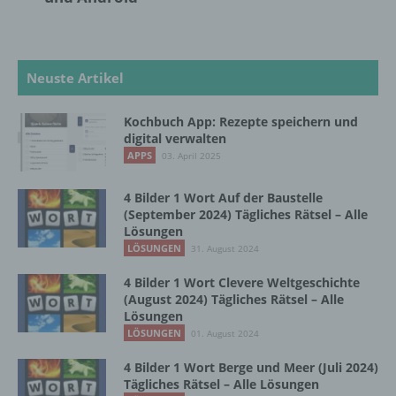
Auslesen, das Abfragen, die Verwendung,
die Offenlegung durch Übermittlung,
Verbreitung oder eine andere Form der
Bereitstellung, den Abgleich oder die
Verknüpfung, die Einschränkung, das
Neuste Artikel
Löschen oder die Vernichtung.
Kochbuch App: Rezepte speichern und
digital verwalten
d) Einschränkung der Verarbeitung
APPS
03. April 2025
Einschränkung der Verarbeitung ist die
4 Bilder 1 Wort Auf der Baustelle
Markierung gespeicherter
(September 2024) Tägliches Rätsel – Alle
personenbezogener Daten mit dem Ziel, ihre
Lösungen
künftige Verarbeitung einzuschränken.
LÖSUNGEN
31. August 2024
4 Bilder 1 Wort Clevere Weltgeschichte
(August 2024) Tägliches Rätsel – Alle
e) Profiling
Lösungen
LÖSUNGEN
01. August 2024
Profiling ist jede Art der automatisierten
Verarbeitung personenbezogener Daten, die
4 Bilder 1 Wort Berge und Meer (Juli 2024)
Tägliches Rätsel – Alle Lösungen
darin besteht, dass diese