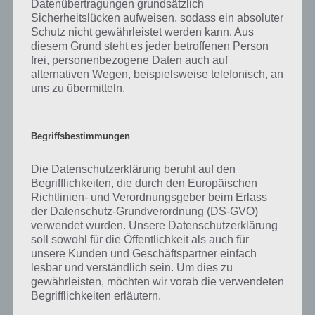
Datenübertragungen grundsätzlich
Ski Challenge 14 mit zahlreichen
Sicherheitslücken aufweisen, sodass ein absoluter
Anpassungsmöglichkeiten und Spielmodi
Schutz nicht gewährleistet werden kann. Aus
diesem Grund steht es jeder betroffenen Person
Dabei könnt ihr eure Ski natürlich selbständig anpassen. Allerdings
frei, personenbezogene Daten auch auf
gilt es einen Kompromiss zwischen Höchstgeschwindigkeit auf der
alternativen Wegen, beispielsweise telefonisch, an
Geraden, in Kurven und die Wendigkeit zu finden. Ansonsten ist man
uns zu übermitteln.
zwar auf der geraden Abfahrt schnell, sobald es in die Kurven geht,
verliert man aber die gesamte Geschwindigkeit.
Begriffsbestimmungen
Am Ende gilt es in der App Ski Challenge 14 die schnellste Zeit zu
erreichen. Dabei kann man zunächst trainieren. Danach geht es in
Die Datenschutzerklärung beruht auf den
die Qualifiktion und ins Rennen.
Begrifflichkeiten, die durch den Europäischen
Richtlinien- und Verordnungsgeber beim Erlass
Zwei Spielmodi sorgen für zusätzlichen Spielspaß. So gilt es im
der Datenschutz-Grundverordnung (DS-GVO)
Freeride abseits der Fahnen die schnellste Abfahrt zu finden,
verwendet wurden. Unsere Datenschutzerklärung
während man im Zeitrennen die Tore treffen muss.
soll sowohl für die Öffentlichkeit als auch für
unsere Kunden und Geschäftspartner einfach
lesbar und verständlich sein. Um dies zu
Ski Challenge 14 für iOS und Android
gewährleisten, möchten wir vorab die verwendeten
herunterladen
Begrifflichkeiten erläutern.