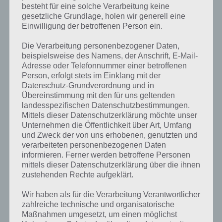
besteht für eine solche Verarbeitung keine
gesetzliche Grundlage, holen wir generell eine
Einwilligung der betroffenen Person ein.
Die Verarbeitung personenbezogener Daten,
beispielsweise des Namens, der Anschrift, E-Mail-
Adresse oder Telefonnummer einer betroffenen
Person, erfolgt stets im Einklang mit der
Datenschutz-Grundverordnung und in
Übereinstimmung mit den für uns geltenden
landesspezifischen Datenschutzbestimmungen.
Mittels dieser Datenschutzerklärung möchte unser
Unternehmen die Öffentlichkeit über Art, Umfang
Shiny The Firefly für Android im Google
und Zweck der von uns erhobenen, genutzten und
Play Store
verarbeiteten personenbezogenen Daten
informieren. Ferner werden betroffene Personen
mittels dieser Datenschutzerklärung über die ihnen
Shiny The Firefly kann im Google Play Store für Android als
zustehenden Rechte aufgeklärt.
kostenlose Version und als kostenpflichtige Variante
heruntergeladen werden. Dabei sei gesagt, dass Headup Games
Wir haben als für die Verarbeitung Verantwortlicher
hierbei etwas lügt (Stand: 2.5.2013 – 14 Uhr). Die kostenlose Version
zahlreiche technische und organisatorische
hat gerade einmal 11 Levvel und finanziert sich durch exzessive
Maßnahmen umgesetzt, um einen möglichst
Werbung. Ihr solltet diese nur herunterladen, um Shiny The Firefly