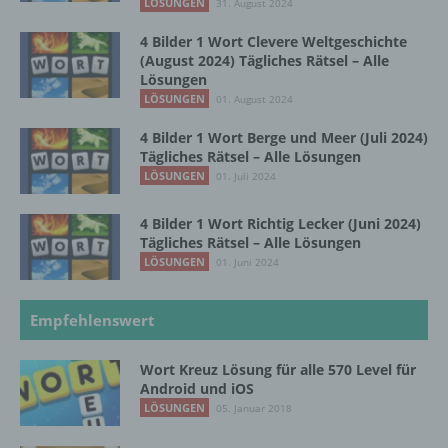
LÖSUNGEN
31. August 2024
Profiling ist jede Art der automatisierten
Verarbeitung personenbezogener Daten, die
4 Bilder 1 Wort Clevere Weltgeschichte
darin besteht, dass diese
(August 2024) Tägliches Rätsel – Alle
personenbezogenen Daten verwendet
Lösungen
werden, um bestimmte persönliche Aspekte,
LÖSUNGEN
01. August 2024
die sich auf eine natürliche Person beziehen,
zu bewerten, insbesondere, um Aspekte
4 Bilder 1 Wort Berge und Meer (Juli 2024)
bezüglich Arbeitsleistung, wirtschaftlicher
Tägliches Rätsel – Alle Lösungen
Lage, Gesundheit, persönlicher Vorlieben,
LÖSUNGEN
01. Juli 2024
Interessen, Zuverlässigkeit, Verhalten,
Aufenthaltsort oder Ortswechsel dieser
4 Bilder 1 Wort Richtig Lecker (Juni 2024)
natürlichen Person zu analysieren oder
Tägliches Rätsel – Alle Lösungen
vorherzusagen.
LÖSUNGEN
01. Juni 2024
f) Pseudonymisierung
Empfehlenswert
Pseudonymisierung ist die Verarbeitung
Wort Kreuz Lösung für alle 570 Level für
personenbezogener Daten in einer Weise,
Android und iOS
auf welche die personenbezogenen Daten
LÖSUNGEN
05. Januar 2018
ohne Hinzuziehung zusätzlicher
Informationen nicht mehr einer spezifischen