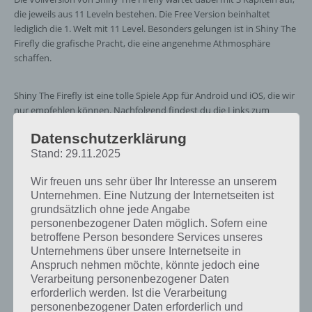
die jeweils aus 11 Leveln bestehen. Die Free Version beinhaltet
lediglich die 1. Welt mit 11 Level. Besonders gelungen ist in Shiny The
Firefly die grafische Pracht, die eine angenehme Athmosphäre
schaffen.
Shiny The Firefly ist eine tolle Spiele App für Android und iOS, die wir
nur empfehlen können. Nachfolgend findest du die Links zum
Google Play Store für Android und zum iTunes App Store für iOS.
Datenschutzerklärung
Stand: 29.11.2025
Wir freuen uns sehr über Ihr Interesse an unserem
Unternehmen. Eine Nutzung der Internetseiten ist
grundsätzlich ohne jede Angabe
personenbezogener Daten möglich. Sofern eine
betroffene Person besondere Services unseres
Unternehmens über unsere Internetseite in
Anspruch nehmen möchte, könnte jedoch eine
Verarbeitung personenbezogener Daten
erforderlich werden. Ist die Verarbeitung
personenbezogener Daten erforderlich und