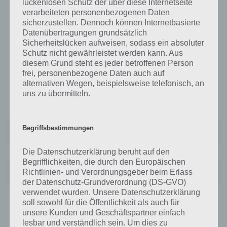
lückenlosen Schutz der über diese Internetseite
mal kurz anzuspielen.
verarbeiteten personenbezogenen Daten
sicherzustellen. Dennoch können Internetbasierte
Nur die Vollversion ist hierbei mit allen 33 Level ausgestattet und ist
Datenübertragungen grundsätzlich
zudem werbefrei. Wir raten daher gleich nach wenigen Leveln sich
Sicherheitslücken aufweisen, sodass ein absoluter
dafür zu entscheiden, ob man sich Shiny The Firefly kaufen will. Wir
Schutz nicht gewährleistet werden kann. Aus
können die Spiele App sehr empfehlen und eignet sich besonders für
diesem Grund steht es jeder betroffenen Person
Kinder allen Alters. Nachfolgend der Link zum Kauf bzw. Download
frei, personenbezogene Daten auch auf
von Shiny The Firefly. Wir haben dabei dei Google Play STore Links
alternativen Wegen, beispielsweise telefonisch, an
zur Free und zur Vollversion von Shiny The Firefly:
uns zu übermitteln.
Shiny The Firefly FREE
Begriffsbestimmungen
Preis:
Kostenlos
Die Datenschutzerklärung beruht auf den
Begrifflichkeiten, die durch den Europäischen
Shiny The Firefly
Richtlinien- und Verordnungsgeber beim Erlass
Preis:
0,99 €
der Datenschutz-Grundverordnung (DS-GVO)
verwendet wurden. Unsere Datenschutzerklärung
soll sowohl für die Öffentlichkeit als auch für
Shiny The Firefly für iPhone, iPad und
unsere Kunden und Geschäftspartner einfach
lesbar und verständlich sein. Um dies zu
iPod Touch im iTunes App Store