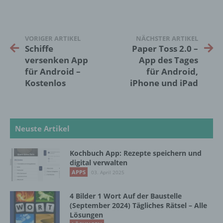
Daten wie das Erheben, das Erfassen, die
Organisation, das Ordnen, die Speicherung,
die Anpassung oder Veränderung, das
Auslesen, das Abfragen, die Verwendung,
VORIGER ARTIKEL
NÄCHSTER ARTIKEL
die Offenlegung durch Übermittlung,
Schiffe
Paper Toss 2.0 –
Verbreitung oder eine andere Form der
versenken App
App des Tages
Bereitstellung, den Abgleich oder die
für Android –
für Android,
Verknüpfung, die Einschränkung, das
Kostenlos
iPhone und iPad
Löschen oder die Vernichtung.
d) Einschränkung der Verarbeitung
Neuste Artikel
Einschränkung der Verarbeitung ist die
Markierung gespeicherter
Kochbuch App: Rezepte speichern und
personenbezogener Daten mit dem Ziel, ihre
digital verwalten
künftige Verarbeitung einzuschränken.
APPS
03. April 2025
4 Bilder 1 Wort Auf der Baustelle
e) Profiling
(September 2024) Tägliches Rätsel – Alle
Lösungen