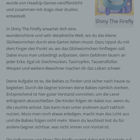
wurde von HeadUp Games veröffentlicht
und zusammen mit stage clear studios
entwickelt.
Shiny The Firefly
In Shiny The Firefly erwartet dich eine
wunderschöne und sehr detailreiche Welt, wo du das kleine
Glühwürmchen durch eine Garten leiten musst. Dazu tippst du mit
dem Finger den Punkt an, wo das Glühwürmchen hinfliegen soll.
Dabei muss man unbedingt aufpassen, denn Gefahren lauern an
jeder Ecke. Egal ob Stechmücken, Tautropfen, Tausendfüßer,
Wespen und weitere Bewohner machen dir das Leben schwer.
Deine Aufgabe ist es, die Babies zu finden und sicher nach hause zu
begleiten. Durch die Gegner können deine Babies nämlich sterben.
Entsprechend ist hier guter Verstand vonnöten, um die Level
erfolgreich abzuschließen. Die Kinder folgen dir dabei nur, wenn du
die Leuchte anhast. Das kann man unter anderem auch taktisch
nutzen. Muss man noch etwas erledigen, macht man das Licht aus
und die Babies folgen nicht mehr. Wenn du leuchtest bist du für
andere Gegner sichtbar, was nicht immer von Vorteil ist.
Die Vollversion von Shiny The Firefly wartet dabei mit 3 Kapiteln auf,