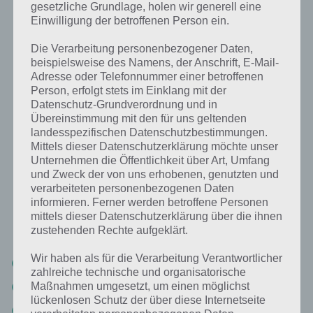
dazwischen immer ein Freiraum sein muss, ist integriert. Beim
gesetzliche Grundlage, holen wir generell eine
Spielen werden die umliegenden Felder dann sogleich abgeschossen,
Einwilligung der betroffenen Person ein.
sodass diese nicht mehr abgeschossen werden brauchen. Wer im
übrigen keine Lust hat die Schiffe selber zu setzen, kann das ganze
Die Verarbeitung personenbezogener Daten,
auch automatiesieren.
beispielsweise des Namens, der Anschrift, E-Mail-
Adresse oder Telefonnummer einer betroffenen
Im Advanced Mode hat man zudem noch ein paar Features. So gibt
Person, erfolgt stets im Einklang mit der
es ein Flugzeug für Luftangriffe und ein Abwehrturm sowie Minen.
Datenschutz-Grundverordnung und in
Übereinstimmung mit den für uns geltenden
Diese können gegen die Spielwährung gekauft werden.
landesspezifischen Datenschutzbestimmungen.
Spielwährung erhält man durchs Spielen. Mit Flugzeugen könnt ihr
Mittels dieser Datenschutzerklärung möchte unser
eine Zeile oder Spalte auswählen, die dann bombardiert werden soll.
Unternehmen die Öffentlichkeit über Art, Umfang
Mit einem Abwehrturm könnt ihr feindliche Flugzeuge abschießen,
und Zweck der von uns erhobenen, genutzten und
wenn diese über den vorher definierten Bereich fliegen.
verarbeiteten personenbezogenen Daten
informieren. Ferner werden betroffene Personen
Wie bereits erwähnt gibt es in Schiffe versenken App verschiedene
mittels dieser Datenschutzerklärung über die ihnen
Möglichkeiten zu Spielen:
zustehenden Rechte aufgeklärt.
Wir haben als für die Verarbeitung Verantwortlicher
Gegen den Computergegner
zahlreiche technische und organisatorische
Gegen einen Freund auf einem Gerät
Maßnahmen umgesetzt, um einen möglichst
lückenlosen Schutz der über diese Internetseite
Gegen einen Freund via Bluetooth