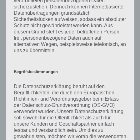
verarbeiteten personenbezogenen Daten
sicherzustellen. Dennoch können Internetbasierte
Datenübertragungen grundsätzlich
Der Computergegner ist zwar nur künstliche Intelligenz, stellt sich
Sicherheitslücken aufweisen, sodass ein absoluter
aber klug an, wenn er ein Schiff getroffen ist. Dann sucht er sofort
Schutz nicht gewährleistet werden kann. Aus
das nächste Schiffsteil. Interessant wird es dann wenn man gegen
diesem Grund steht es jeder betroffenen Person
einen Freund antritt. Hat dieser auch ein Android Smartphone oder
frei, personenbezogene Daten auch auf
Tablet, so könnt ihr euch via Bluetooth verbinden.
alternativen Wegen, beispielsweise telefonisch, an
uns zu übermitteln.
Dazu geht ihr beide einfach auf “Bluetooth Battle”. Nun wird von der
App verlangt, ob ihr Bluetooth aktivieren wollt, was ihr mit Ja
bestätigt. Nun klickt ihr beide auf den “Show Me” Button. Ein Spieler
Begriffsbestimmungen
klickt nun auf den “Search” Button und wählt den zweiten Spieler
aus. Nun könnt ihr Schiffe versenken jeder auf seinem Gerät spielen.
Die Datenschutzerklärung beruht auf den
Wenn nur einer ein Android Gerät hat, dann spielt man Schiffe
Begrifflichkeiten, die durch den Europäischen
versenken auf einem Gerät. Dazu wird im Schlachtmodus einfach
Richtlinien- und Verordnungsgeber beim Erlass
immer der Angriffsmodus gezeigt, wobei einer links und einer rechts
der Datenschutz-Grundverordnung (DS-GVO)
verwendet wurden. Unsere Datenschutzerklärung
die Karte sieht. Schiffe versenken macht auf dem Android Tablet
soll sowohl für die Öffentlichkeit als auch für
natürlich nochmal mehr Spaß, da hier alles gut sichtbar ist. Aber
unsere Kunden und Geschäftspartner einfach
auch auf Smartphones macht das ganze einen guten Eindruck.
lesbar und verständlich sein. Um dies zu
gewährleisten, möchten wir vorab die verwendeten