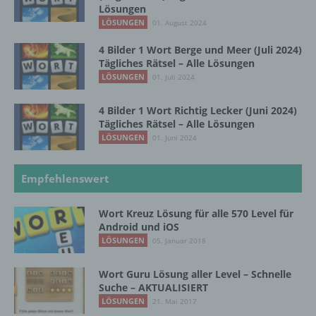
Verarbeitung personenbezogener Daten, die
Lösungen
darin besteht, dass diese
LÖSUNGEN
01. August 2024
personenbezogenen Daten verwendet
werden, um bestimmte persönliche Aspekte,
4 Bilder 1 Wort Berge und Meer (Juli 2024)
die sich auf eine natürliche Person beziehen,
Tägliches Rätsel – Alle Lösungen
zu bewerten, insbesondere, um Aspekte
LÖSUNGEN
01. Juli 2024
bezüglich Arbeitsleistung, wirtschaftlicher
Lage, Gesundheit, persönlicher Vorlieben,
4 Bilder 1 Wort Richtig Lecker (Juni 2024)
Interessen, Zuverlässigkeit, Verhalten,
Tägliches Rätsel – Alle Lösungen
Aufenthaltsort oder Ortswechsel dieser
LÖSUNGEN
01. Juni 2024
natürlichen Person zu analysieren oder
vorherzusagen.
Empfehlenswert
f) Pseudonymisierung
Wort Kreuz Lösung für alle 570 Level für
Android und iOS
Pseudonymisierung ist die Verarbeitung
LÖSUNGEN
05. Januar 2018
personenbezogener Daten in einer Weise,
auf welche die personenbezogenen Daten
Wort Guru Lösung aller Level – Schnelle
ohne Hinzuziehung zusätzlicher
Suche – AKTUALISIERT
Informationen nicht mehr einer spezifischen
LÖSUNGEN
21. Mai 2017
betroffenen Person zugeordnet werden