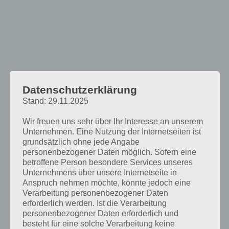
Datenschutzerklärung
Stand: 29.11.2025
Wir freuen uns sehr über Ihr Interesse an unserem
Unternehmen. Eine Nutzung der Internetseiten ist
Das bietet die Schiffe versenken App
grundsätzlich ohne jede Angabe
personenbezogener Daten möglich. Sofern eine
betroffene Person besondere Services unseres
Die Spiele App Schiffe versenken für Android bietet einen Advanced
Unternehmens über unsere Internetseite in
Mode und einen Classic Mode. Der Classic Mode ist die normale
Anspruch nehmen möchte, könnte jedoch eine
Variante, wo man die verschiedenen Schiffe auf dem Spielfeld
Verarbeitung personenbezogener Daten
platziert. Dabei gibt es Schiffe, die verbrauchen 1 Spielfeld, andere 2
erforderlich werden. Ist die Verarbeitung
bis 4 Spielfelder. Diese können nun platziert werden, wobei die
personenbezogener Daten erforderlich und
natürlich auch gedreht werden können. Auch die Regel, dass
besteht für eine solche Verarbeitung keine