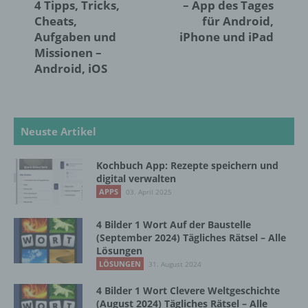
Organisation, das Ordnen, die Speicherung,
4 Tipps, Tricks,
– App des Tages
die Anpassung oder Veränderung, das
Cheats,
für Android,
Auslesen, das Abfragen, die Verwendung,
Aufgaben und
iPhone und iPad
die Offenlegung durch Übermittlung,
Missionen –
Verbreitung oder eine andere Form der
Android, iOS
Bereitstellung, den Abgleich oder die
Verknüpfung, die Einschränkung, das
Löschen oder die Vernichtung.
Neuste Artikel
d) Einschränkung der Verarbeitung
Kochbuch App: Rezepte speichern und
Einschränkung der Verarbeitung ist die
digital verwalten
Markierung gespeicherter
APPS
03. April 2025
personenbezogener Daten mit dem Ziel, ihre
künftige Verarbeitung einzuschränken.
4 Bilder 1 Wort Auf der Baustelle
(September 2024) Tägliches Rätsel – Alle
Lösungen
e) Profiling
LÖSUNGEN
31. August 2024
4 Bilder 1 Wort Clevere Weltgeschichte
Profiling ist jede Art der automatisierten
(August 2024) Tägliches Rätsel – Alle