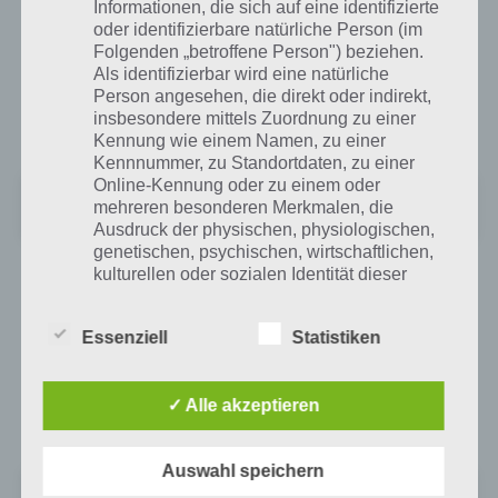
Store
Informationen, die sich auf eine identifizierte
oder identifizierbare natürliche Person (im
Obwohl Shadow Fight 2 über In App Käufe verfügt, über die man
Folgenden „betroffene Person") beziehen.
Als identifizierbar wird eine natürliche
über kurz oder lang kaum herumkommt, erhält das Spiel 4,8 Sterne
Person angesehen, die direkt oder indirekt,
bei Google Play. Benötigt wird mindestens Android 3. Hier gehts zum
insbesondere mittels Zuordnung zu einer
Download:
Kennung wie einem Namen, zu einer
Kennnummer, zu Standortdaten, zu einer
Online-Kennung oder zu einem oder
Shadow Fight 2
mehreren besonderen Merkmalen, die
Preis:
Kostenlos
Ausdruck der physischen, physiologischen,
genetischen, psychischen, wirtschaftlichen,
kulturellen oder sozialen Identität dieser
App für iPhone, iPad und iPod Touch im
natürlichen Person sind, identifiziert werden
kann.
iTunes App Store
Essenziell
Statistiken
Im iTunes App Store könnt ihr Shadow Fight 2 kostenlos für iPhone,
iPad und iPod Touch herunterladen. Dabei wird mindestens iOS 4.3
b) betroffene Person
✓ Alle akzeptieren
benötigt. Hier gehts zum Download:
Betroffene Person ist jede identifizierte oder
identifizierbare natürliche Person, deren
Auswahl speichern
Shadow Fight 2
personenbezogene Daten von dem für die