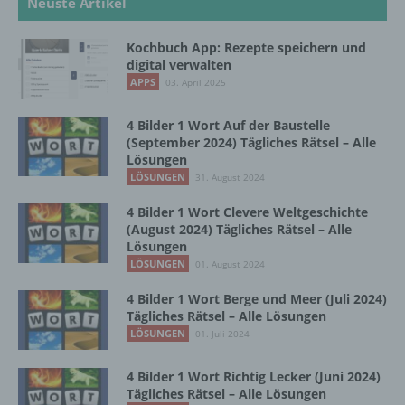
Neuste Artikel
natürlichen Person zu analysieren oder
vorherzusagen.
Kochbuch App: Rezepte speichern und
digital verwalten
f) Pseudonymisierung
APPS
03. April 2025
Pseudonymisierung ist die Verarbeitung
4 Bilder 1 Wort Auf der Baustelle
(September 2024) Tägliches Rätsel – Alle
personenbezogener Daten in einer Weise,
Lösungen
auf welche die personenbezogenen Daten
LÖSUNGEN
ohne Hinzuziehung zusätzlicher
31. August 2024
Informationen nicht mehr einer spezifischen
4 Bilder 1 Wort Clevere Weltgeschichte
betroffenen Person zugeordnet werden
(August 2024) Tägliches Rätsel – Alle
können, sofern diese zusätzlichen
Lösungen
Informationen gesondert aufbewahrt werden
LÖSUNGEN
01. August 2024
und technischen und organisatorischen
Maßnahmen unterliegen, die gewährleisten,
4 Bilder 1 Wort Berge und Meer (Juli 2024)
dass die personenbezogenen Daten nicht
Tägliches Rätsel – Alle Lösungen
einer identifizierten oder identifizierbaren
LÖSUNGEN
01. Juli 2024
natürlichen Person zugewiesen werden.
4 Bilder 1 Wort Richtig Lecker (Juni 2024)
Tägliches Rätsel – Alle Lösungen
g) Verantwortlicher oder für die Verarbeitung