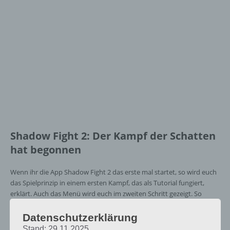
Shadow Fight 2: Der Kampf der Schatten
hat begonnen
Wenn ihr die App Shadow Fight 2 das erste mal startet, so wird euch
das Spielprinzip in einem ersten Kampf, das als Tutorial fungiert,
erklärt. Auch das Menü wird euch im zweiten Schritt gezeigt. So
bekommt ihr durch jeden Kampf Münzen, welche ihr dann in neue
Waffen investieren könnt.
Datenschutzerklärung
Stand: 29.11.2025