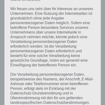
In einem Kampf steht dann aber immer nur eine Waffe zur
Verfügung, sodass man sich für die richtige entscheiden muss.
Wir freuen uns sehr über Ihr Interesse an unserem
Entsprechend werden die Kämpfe schnell eintönig, denn den
Unternehmen. Eine Nutzung der Internetseiten ist
Unterschied zwischen den Waffen erkennt man kaum.
grundsätzlich ohne jede Angabe
personenbezogener Daten möglich. Sofern eine
betroffene Person besondere Services unseres
Einfache Steuerung, simples Spielprinzip
Unternehmens über unsere Internetseite in
Anspruch nehmen möchte, könnte jedoch eine
Verarbeitung personenbezogener Daten
Die Steuerung
erforderlich werden. Ist die Verarbeitung
der App
personenbezogener Daten erforderlich und
Shadow Fight
besteht für eine solche Verarbeitung keine
2 ist einfach.
gesetzliche Grundlage, holen wir generell eine
Man muss halt
Einwilligung der betroffenen Person ein.
immer nur
wissen,
Die Verarbeitung personenbezogener Daten,
welchen
beispielsweise des Namens, der Anschrift, E-Mail-
Schatten man
Adresse oder Telefonnummer einer betroffenen
Shadow Fight 2 Screenshot – (c) Nekki
spielt. Mit dem
Person, erfolgt stets im Einklang mit der
Steuerkreuz
Datenschutz-Grundverordnung und in
links legt man die Richtung fest, kann, drückt man nach oben, auch
Übereinstimmung mit den für uns geltenden
den Gegner anspringen. Ziel des Spiels ist es, dass der Gegner
landesspezifischen Datenschutzbestimmungen.