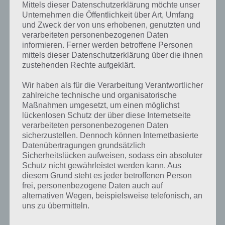
schneller zu Boden geht als man selbst.
Mittels dieser Datenschutzerklärung möchte unser
Unternehmen die Öffentlichkeit über Art, Umfang
Dazu sollte man den Gegner natürlich am Kopf treffen, was mehr
und Zweck der von uns erhobenen, genutzten und
Schaden anrichtet. Auch Combos und mehr bringen dann mehr
verarbeiteten personenbezogenen Daten
Münzen ein.
informieren. Ferner werden betroffene Personen
mittels dieser Datenschutzerklärung über die ihnen
zustehenden Rechte aufgeklärt.
Trailer zu Shadow Fight 2
Wir haben als für die Verarbeitung Verantwortlicher
zahlreiche technische und organisatorische
Im nachfolgenden Video findet ihr einen Trailer zu Shadow Fight 2,
Maßnahmen umgesetzt, um einen möglichst
der zahlreiche Spielszenen beinhaltet. Dadurch könnt ihr euch vorab
lückenlosen Schutz der über diese Internetseite
einen guten Eindruck vom Spiel machen:
verarbeiteten personenbezogenen Daten
sicherzustellen. Dennoch können Internetbasierte
Datenübertragungen grundsätzlich
Sicherheitslücken aufweisen, sodass ein absoluter
Schutz nicht gewährleistet werden kann. Aus
diesem Grund steht es jeder betroffenen Person
frei, personenbezogene Daten auch auf
alternativen Wegen, beispielsweise telefonisch, an
uns zu übermitteln.