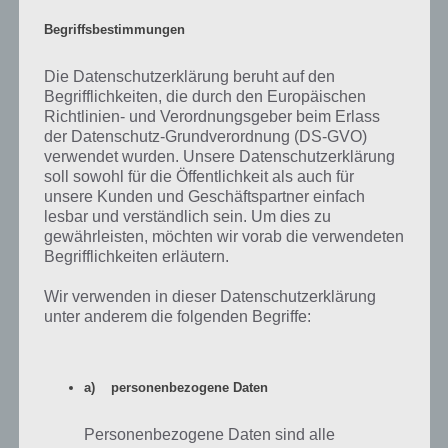
Begriffsbestimmungen
Die Datenschutzerklärung beruht auf den
Begrifflichkeiten, die durch den Europäischen
Richtlinien- und Verordnungsgeber beim Erlass
App kostenlos herunterladen
der Datenschutz-Grundverordnung (DS-GVO)
verwendet wurden. Unsere Datenschutzerklärung
soll sowohl für die Öffentlichkeit als auch für
Shadow Fight 2 könnt ihr euch als App kostenlos für Android und
unsere Kunden und Geschäftspartner einfach
iOS herunterladen. So macht das Spiel durchaus Spaß, auch wenn es
lesbar und verständlich sein. Um dies zu
auf Dauer dann doch ziemlich eintönig wird. Die Idee statt echter
gewährleisten, möchten wir vorab die verwendeten
Personen einfach die Schatten antreten zu lassen, hat seinen Reiz,
Begrifflichkeiten erläutern.
weil man so auf die Bewegungen achtet.
Wir verwenden in dieser Datenschutzerklärung
Trotzdem sind wir von Shadow Fight 2 nicht restlos überzeugt. Über
unter anderem die folgenden Begriffe:
die In App Käufe kommt man kaum herum, denn jeder Kampf
benötigt Kraft, das man erst nach mehreren Minuten warten
zurückbekommt oder man greift zur Premium Währung.
a) personenbezogene Daten
Shadow Fight 2 für Android im Google Play
Personenbezogene Daten sind alle