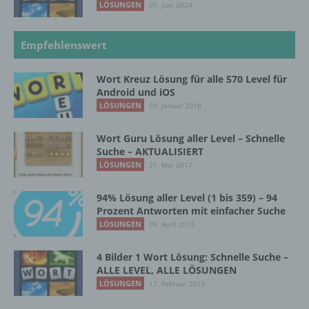
LÖSUNGEN
01. Juni 2024
Verantwortlicher
Verantwortlicher oder für die Verarbeitung
Empfehlenswert
Verantwortlicher ist die natürliche oder
juristische Person, Behörde, Einrichtung
Wort Kreuz Lösung für alle 570 Level für
oder andere Stelle, die allein oder
Android und iOS
gemeinsam mit anderen über die Zwecke
LÖSUNGEN
05. Januar 2018
und Mittel der Verarbeitung von
personenbezogenen Daten entscheidet.
Sind die Zwecke und Mittel dieser
Wort Guru Lösung aller Level – Schnelle
Suche – AKTUALISIERT
Verarbeitung durch das Unionsrecht oder
das Recht der Mitgliedstaaten vorgegeben,
LÖSUNGEN
21. Mai 2017
so kann der Verantwortliche
beziehungsweise können die bestimmten
94% Lösung aller Level (1 bis 359) – 94
Kriterien seiner Benennung nach dem
Prozent Antworten mit einfacher Suche
Unionsrecht oder dem Recht der
LÖSUNGEN
09. April 2015
Mitgliedstaaten vorgesehen werden.
4 Bilder 1 Wort Lösung: Schnelle Suche –
ALLE LEVEL, ALLE LÖSUNGEN
h) Auftragsverarbeiter
LÖSUNGEN
17. Februar 2015