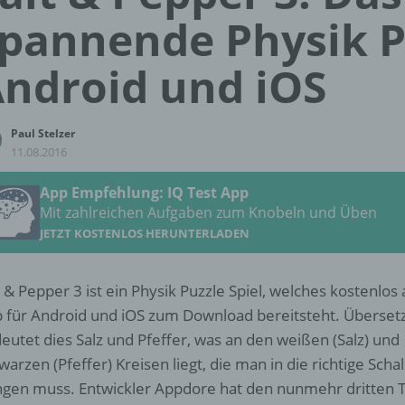
pannende Physik P
ndroid und iOS
Paul Stelzer
11.08.2016
App Empfehlung: IQ Test App
Mit zahlreichen Aufgaben zum Knobeln und Üben
JETZT KOSTENLOS HERUNTERLADEN
t & Pepper 3 ist ein Physik Puzzle Spiel, welches kostenlos 
 für Android und iOS zum Download bereitsteht. Überset
eutet dies Salz und Pfeffer, was an den weißen (Salz) und
warzen (Pfeffer) Kreisen liegt, die man in die richtige Scha
ngen muss. Entwickler Appdore hat den nunmehr dritten T