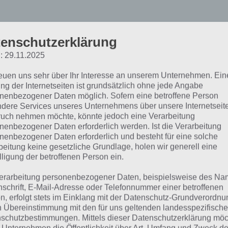
alt & Pepper 3: Zeichne 
enschutzerklärung
um Ziel
: 29.11.2025
reuen uns sehr über Ihr Interesse an unserem Unternehmen. Ein
ng der Internetseiten ist grundsätzlich ohne jede Angabe
Auch wenn es zu Beginn kein Tutorial g
nenbezogener Daten möglich. Sofern eine betroffene Person
von Salt & Pepper 3 schnell erkannt
dere Services unseres Unternehmens über unsere Internetseite
uch nehmen möchte, könnte jedoch eine Verarbeitung
Kugeln in die weiße Schale bringen u
nenbezogener Daten erforderlich werden. Ist die Verarbeitung
Farbumwandlers die weißen in schw
nenbezogener Daten erforderlich und besteht für eine solche
dann ebenfalls in eine Schale bringe
beitung keine gesetzliche Grundlage, holen wir generell eine
lligung der betroffenen Person ein.
muss man auf dem Spielfeld Striche
werden die weißen Kreise abgelenkt u
erarbeitung personenbezogener Daten, beispielsweise des Na
entsprechende Richtung. Dank der Ph
nschrift, E-Mail-Adresse oder Telefonnummer einer betroffenen
n, erfolgt stets im Einklang mit der Datenschutz-Grundverordnu
realisitisch, sodass man erahnen kann
n Übereinstimmung mit den für uns geltenden landesspezifisch
oder fallen werden.
schutzbestimmungen. Mittels dieser Datenschutzerklärung mö