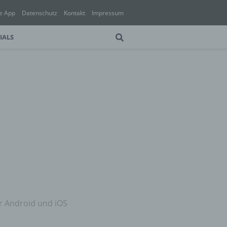
e App
Datenschutz
Kontakt
Impressum
IALS
ür Android und iOS