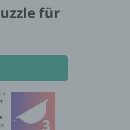
uzzle für
als
zt
le
eil