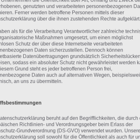
 Unternehmen die Öffentlichkeit über Art, Umfang und Zweck de
Man kann jedoch nicht unbegrenzt ze
rhobenen, genutzten und verarbeiteten personenbezogenen Da
mieren. Ferner werden betroffene Personen mittels dieser
Salt & Pepper 3
das Ganze aufgebraucht. In der Regel
schutzerklärung über die ihnen zustehenden Rechte aufgeklärt
Screenshot – (c)
Pepper 3 aber ohnehin nicht ans L
Appdore
taktisch geschickt vorgeht.
aben als für die Verarbeitung Verantwortlicher zahlreiche techn
rganisatorische Maßnahmen umgesetzt, um einen möglichst
nlosen Schutz der über diese Internetseite verarbeiteten
nenbezogenen Daten sicherzustellen. Dennoch können
ber 250 Level
netbasierte Datenübertragungen grundsätzlich Sicherheitslücke
isen, sodass ein absoluter Schutz nicht gewährleistet werden k
iesem Grund steht es jeder betroffenen Person frei,
Verlauf der über 250 Level, die Salt & Pepper 3 direkt zu B
nenbezogene Daten auch auf alternativen Wegen, beispielswe
men immer neue Elemente hinzu. So fallen schwarze Ba
onisch, an uns zu übermitteln.
ekte sorgen für einen Sprung der Kugeln, später kann man
ehren. Dadurch wird es nie langweilig und die Suche nach
iffsbestimmungen
er spannend.
atenschutzerklärung beruht auf den Begrifflichkeiten, die durch
ameplay Video zu Salt & Pepper 
äischen Richtlinien- und Verordnungsgeber beim Erlass der
schutz-Grundverordnung (DS-GVO) verwendet wurden. Unser
schutzerklärung soll sowohl für die Öffentlichkeit als auch für u