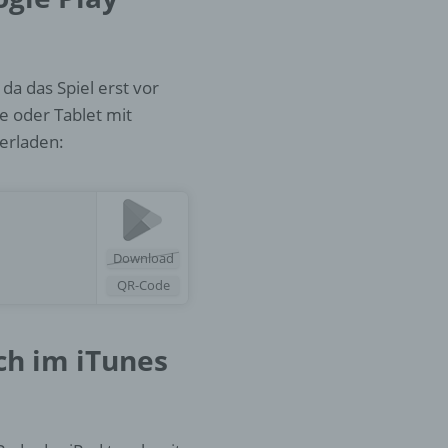
er
ung
da das Spiel erst vor
e oder Tablet mit
erladen:
Download
hen,
QR-Code
ng,
essen,
ser
ch im iTunes