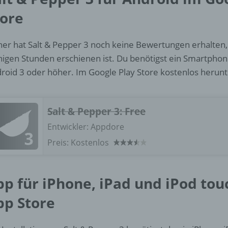
d) Einschränkung der Verarbeitung
tore
Einschränkung der Verarbeitung ist die Markierung gespeichert
personenbezogener Daten mit dem Ziel, ihre künftige Verarbeit
her hat Salt & Pepper 3 noch keine Bewertungen erhalten, 
einzuschränken.
igen Stunden erschienen ist. Du benötigst ein Smartphon
roid 3 oder höher. Im Google Play Store kostenlos herunt
e) Profiling
Profiling ist jede Art der automatisierten Verarbeitung
Salt & Pepper 3: Free
personenbezogener Daten, die darin besteht, dass diese
Entwickler:
Appdore
personenbezogenen Daten verwendet werden, um bestimmte
persönliche Aspekte, die sich auf eine natürliche Person bezie
Preis:
Kostenlos
zu bewerten, insbesondere, um Aspekte bezüglich Arbeitsleistu
wirtschaftlicher Lage, Gesundheit, persönlicher Vorlieben, Inter
Zuverlässigkeit, Verhalten, Aufenthaltsort oder Ortswechsel die
pp für iPhone, iPad und iPod tou
natürlichen Person zu analysieren oder vorherzusagen.
pp Store
f) Pseudonymisierung