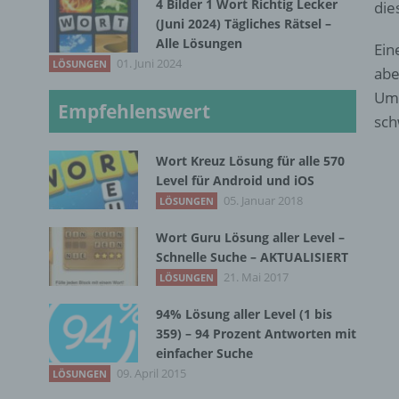
4 Bilder 1 Wort Richtig Lecker
die
(Juni 2024) Tägliches Rätsel –
Alle Lösungen
Ein
01. Juni 2024
LÖSUNGEN
abe
Ums
Empfehlenswert
sch
Wort Kreuz Lösung für alle 570
Level für Android und iOS
05. Januar 2018
LÖSUNGEN
Wort Guru Lösung aller Level –
Schnelle Suche – AKTUALISIERT
21. Mai 2017
LÖSUNGEN
94% Lösung aller Level (1 bis
359) – 94 Prozent Antworten mit
einfacher Suche
09. April 2015
LÖSUNGEN