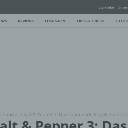
Startseite
Unser
EWS
REVIEWS
LÖSUNGEN
TIPPS & TRICKS
TUTOR
chportal
>
Salt & Pepper 3: Das spannende Physik Puzzle f
alt & Pepper 3: Das