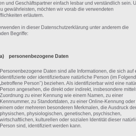
r zum Schluss noch ein Gameplay Video zu Salt & Pepper 2
n und Geschäftspartner einfach lesbar und verständlich sein.
zu gewährleisten, möchten wir vorab die verwendeten
seren Eindruck vom Spiel machen kannst. Das ist zwar nich
flichkeiten erläutern.
sten konnten wir bisher noch kein Video finden.
erwenden in dieser Datenschutzerklärung unter anderem die
nden Begriffe:
a) personenbezogene Daten
Personenbezogene Daten sind alle Informationen, die sich auf 
identifizierte oder identifizierbare natürliche Person (im Folgen
„betroffene Person") beziehen. Als identifizierbar wird eine natü
Person angesehen, die direkt oder indirekt, insbesondere mittel
Zuordnung zu einer Kennung wie einem Namen, zu einer
Kennnummer, zu Standortdaten, zu einer Online-Kennung oder
einem oder mehreren besonderen Merkmalen, die Ausdruck de
physischen, physiologischen, genetischen, psychischen,
wirtschaftlichen, kulturellen oder sozialen Identität dieser natür
Person sind, identifiziert werden kann.