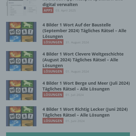
digital verwalten
Bereitstellung, den Abgleich oder die
Verknüpfung, die Einschränkung, das
APPS
03. April 2025
Löschen oder die Vernichtung.
4 Bilder 1 Wort Auf der Baustelle
(September 2024) Tägliches Rätsel – Alle
Lösungen
d) Einschränkung der Verarbeitung
LÖSUNGEN
31. August 2024
Einschränkung der Verarbeitung ist die
4 Bilder 1 Wort Clevere Weltgeschichte
Markierung gespeicherter
(August 2024) Tägliches Rätsel – Alle
personenbezogener Daten mit dem Ziel, ihre
Lösungen
künftige Verarbeitung einzuschränken.
LÖSUNGEN
01. August 2024
4 Bilder 1 Wort Berge und Meer (Juli 2024)
Tägliches Rätsel – Alle Lösungen
e) Profiling
LÖSUNGEN
01. Juli 2024
Profiling ist jede Art der automatisierten
4 Bilder 1 Wort Richtig Lecker (Juni 2024)
Verarbeitung personenbezogener Daten, die
Tägliches Rätsel – Alle Lösungen
darin besteht, dass diese
LÖSUNGEN
01. Juni 2024
personenbezogenen Daten verwendet
werden, um bestimmte persönliche Aspekte,
die sich auf eine natürliche Person beziehen,