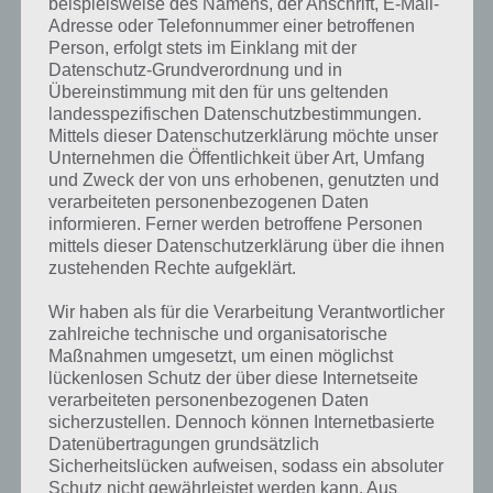
beispielsweise des Namens, der Anschrift, E-Mail-
um die Richtung des Kreises zu
Adresse oder Telefonnummer einer betroffenen
ändern. Auf diesem Weg musst du
Person, erfolgt stets im Einklang mit der
so durch die Tore gelangen ohne mit
Datenschutz-Grundverordnung und in
diesen zu kollidieren.
Übereinstimmung mit den für uns geltenden
landesspezifischen Datenschutzbestimmungen.
Mittels dieser Datenschutzerklärung möchte unser
Unternehmen die Öffentlichkeit über Art, Umfang
und Zweck der von uns erhobenen, genutzten und
Rotatio Screenshot
verarbeiteten personenbezogenen Daten
zur App – (c)
informieren. Ferner werden betroffene Personen
Tapinator
mittels dieser Datenschutzerklärung über die ihnen
zustehenden Rechte aufgeklärt.
Was sich zunächst einfach anhört, ist doch ganz schön knifflig.
Wir haben als für die Verarbeitung Verantwortlicher
Außerdem muss man erstmal die richtige Strategie entwickeln, um in
zahlreiche technische und organisatorische
Rotatio möglichst weit zu gelangen. So muss man, sobald die Linie
Maßnahmen umgesetzt, um einen möglichst
durch das Tor führt, auch den Kreis dorthin bewegen, denn
lückenlosen Schutz der über diese Internetseite
ansonsten wird es schwer.
verarbeiteten personenbezogenen Daten
sicherzustellen. Dennoch können Internetbasierte
Datenübertragungen grundsätzlich
Finanziert über Werbung
Sicherheitslücken aufweisen, sodass ein absoluter
Schutz nicht gewährleistet werden kann. Aus