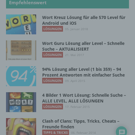
Empfehlenswert
zu bewerten, insbesondere, um Aspekte
bezüglich Arbeitsleistung, wirtschaftlicher
Lage, Gesundheit, persönlicher Vorlieben,
Wort Kreuz Lösung für alle 570 Level für
Android und iOS
Interessen, Zuverlässigkeit, Verhalten,
Aufenthaltsort oder Ortswechsel dieser
LÖSUNGEN
05. Januar 2018
natürlichen Person zu analysieren oder
vorherzusagen.
Wort Guru Lösung aller Level – Schnelle
Suche – AKTUALISIERT
LÖSUNGEN
21. Mai 2017
f) Pseudonymisierung
94% Lösung aller Level (1 bis 359) – 94
Prozent Antworten mit einfacher Suche
Pseudonymisierung ist die Verarbeitung
LÖSUNGEN
09. April 2015
personenbezogener Daten in einer Weise,
auf welche die personenbezogenen Daten
ohne Hinzuziehung zusätzlicher
4 Bilder 1 Wort Lösung: Schnelle Suche –
Informationen nicht mehr einer spezifischen
ALLE LEVEL, ALLE LÖSUNGEN
betroffenen Person zugeordnet werden
LÖSUNGEN
17. Februar 2015
können, sofern diese zusätzlichen
Informationen gesondert aufbewahrt werden
Clash of Clans: Tipps, Tricks, Cheats –
und technischen und organisatorischen
Freunde finden
Maßnahmen unterliegen, die gewährleisten,
TIPPS & TRICKS
06. Februar 2014