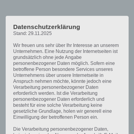
Datenschutzerklärung
Stand: 29.11.2025
Wir freuen uns sehr über Ihr Interesse an unserem
Unternehmen. Eine Nutzung der Internetseiten ist
grundsätzlich ohne jede Angabe
personenbezogener Daten möglich. Sofern eine
betroffene Person besondere Services unseres
Unternehmens über unsere Internetseite in
Rotatio: Gelange durch die engen Tore
Anspruch nehmen möchte, könnte jedoch eine
Verarbeitung personenbezogener Daten
Der Name Rotatio kommt daher,
erforderlich werden. Ist die Verarbeitung
dass ihr einen Punkt auf einer Linie
personenbezogener Daten erforderlich und
bewegen müsst und das knifflige
besteht für eine solche Verarbeitung keine
hierbei ist, dass sich diese Linie 360
gesetzliche Grundlage, holen wir generell eine
Einwilligung der betroffenen Person ein.
Grad dreht. Die Steuerung ist
ebenfalls einfach gehalten. So muss
Die Verarbeitung personenbezogener Daten,
auf den Bildschirm getippt werden,