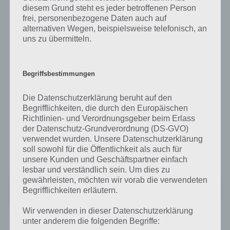
diesem Grund steht es jeder betroffenen Person
Geld verdient die App Rotatio mit Werbung. So wird in regelmäßigen
frei, personenbezogene Daten auch auf
Abständen Werbung eingeblendet. Allerdings kann man via In-App-
alternativen Wegen, beispielsweise telefonisch, an
Kauf die Werbung auch deaktivieren. Wer auf der Suche nach einem
uns zu übermitteln.
einfachen Spiel für zwischendurch ist, der sollte sich die App Rotatio
mal genauer anschauen. Für Android haben wir das Spiel aber noch
nicht entdecken können.
Begriffsbestimmungen
Rotatio für iPhone, iPad und iPod Touch im
Die Datenschutzerklärung beruht auf den
iTunes App Store
Begrifflichkeiten, die durch den Europäischen
Richtlinien- und Verordnungsgeber beim Erlass
der Datenschutz-Grundverordnung (DS-GVO)
Kostenlos heruntergeladen werden kann die App Rotatio im iTunes
verwendet wurden. Unsere Datenschutzerklärung
App Store für iPhone, iPad und iPod touch. Benötigt wird dabei
soll sowohl für die Öffentlichkeit als auch für
mindestens iOS 7.
unsere Kunden und Geschäftspartner einfach
lesbar und verständlich sein. Um dies zu
gewährleisten, möchten wir vorab die verwendeten
Rotatio
Begrifflichkeiten erläutern.
+
Preis:
Kostenlos
Wir verwenden in dieser Datenschutzerklärung
unter anderem die folgenden Begriffe: