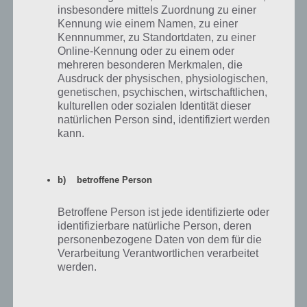
Auch die Sounduntermalung
insbesondere mittels Zuordnung zu einer
passt zum Spiel. Zahlreiche
Kennung wie einem Namen, zu einer
neue Ideen wie der Einsatz von
Kennnummer, zu Standortdaten, zu einer
Karten, die stetig gewechselt
Online-Kennung oder zu einem oder
Ein Level besteht bei
werden können, neue
mehreren besonderen Merkmalen, die
Angry Birds 2 aus
Spezialfertigkeiten und neue
Ausdruck der physischen, physiologischen,
Level-Ideen sollten aber allen
mehreren Abschnitten –
genetischen, psychischen, wirtschaftlichen,
Fans der Spielereihe zusagen.
kulturellen oder sozialen Identität dieser
Bild: Rovio
natürlichen Person sind, identifiziert werden
Etwas negativ ist der Einsatz
kann.
von Leben. Während dies zu Beginn nicht weiter auffällt, wird es
später (umso schwieriger die Level werden) doch echt zur
Spaßbremse. Angry Birds 2 ist kostenlos für Android, iPhone und
b) betroffene Person
iPad erhältlich. Finanziert wird das Spiel über In-App-Käufe.
Betroffene Person ist jede identifizierte oder
Wer bereits die anderen Teile wie Angry Birds Star Wars und Co
identifizierbare natürliche Person, deren
gespielt hat, den dürften lediglich die neuen Level gefallen. Viel
personenbezogene Daten von dem für die
verändert außer die oben beschrieben Dinge hat sich nämlich nicht.
Verarbeitung Verantwortlichen verarbeitet
werden.
Angry Birds 2 für Android im Google Play
Store