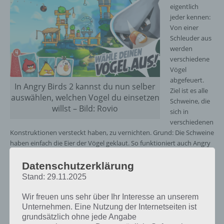
eigentlich
jeder kennen:
Von einer
Schleuder aus
werden
verschiedene
Vögel
abgefeuert.
In Angry Birds 2 kannst du nun selber
Ziel ist es alle
auswählen, welchen Vogel du einsetzen
Schweine, die
willst – Bild: Rovio
sich in
verschiedenen
Konstruktionen versteckt haben, zu vernichten. Grund: Die Schweine
haben einfach die Eier der Vögel geklaut. So funktioniert auch Angry
Birds 2. Auch viele bekannte Spielfiguren sind wieder dabei, wobei
auch Red (der rote Vogel) nun im Gegensatz zu Angry Birds eine
Datenschutzerklärung
Spezialfertigkeit besitzt.
Stand: 29.11.2025
Allerdings gibt es einige neue Ideen und Neuerungen im Spiel Angry
Wir freuen uns sehr über Ihr Interesse an unserem
Birds 2. Ab sofort stehen euch die Vögel als Karten zur Verfügung.
Unternehmen. Eine Nutzung der Internetseiten ist
Entsprechend könnt ihr die Karten auch tauschen und so selber
grundsätzlich ohne jede Angabe