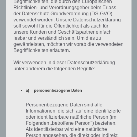
Begrifflichkeiten, die durch den Europäischen
Richtlinien- und Verordnungsgeber beim Erlass
der Datenschutz-Grundverordnung (DS-GVO)
verwendet wurden. Unsere Datenschutzerklärung
soll sowohl für die Öffentlichkeit als auch für
unsere Kunden und Geschäftspartner einfach
lesbar und verständlich sein. Um dies zu
gewährleisten, möchten wir vorab die verwendeten
Begrifflichkeiten erläutern.
Die Arena in Angry Birds 2
Wir verwenden in dieser Datenschutzerklärung
Neu ist auch die Arena in Angry Birds 2. Hier tritt man gegen andere
unter anderem die folgenden Begriffe:
Spieler an. Freigeschaltet wird diese ab Level 25. Mehr dazu gibt es in
Kürze!
a) personenbezogene Daten
App herunterladen
Personenbezogene Daten sind alle
Informationen, die sich auf eine identifizierte
Im Vergleich zum
oder identifizierbare natürliche Person (im
Ursprünglichen Titel ist Angry
Folgenden „betroffene Person") beziehen.
Birds 2 viel detailreicher, bietet
Als identifizierbar wird eine natürliche
mehr Animationen und Action.
Person angesehen, die direkt oder indirekt,