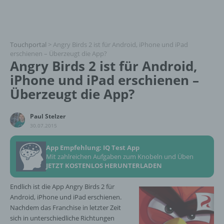
Touchportal
>
Angry Birds 2 ist für Android, iPhone und iPad
erschienen – Überzeugt die App?
Angry Birds 2 ist für Android,
iPhone und iPad erschienen –
Überzeugt die App?
Paul Stelzer
30.07.2015
App Empfehlung: IQ Test App
Mit zahlreichen Aufgaben zum Knobeln und Üben
JETZT KOSTENLOS HERUNTERLADEN
Endlich ist die App Angry Birds 2 für
Android, iPhone und iPad erschienen.
Nachdem das Franchise in letzter Zeit
sich in unterschiedliche Richtungen