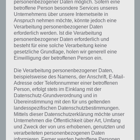
entscheiden, wann welcher Vogel mit welcher Eigenschaft zum
personenbezogener Daten möglich. Sofern eine
betroffene Person besondere Services unseres
Einsatz kommen soll. Wird eine bestimmte Punktzahl erreicht, wird
Unternehmens über unsere Internetseite in
eine weitere Karte hinzugefügt.
Anspruch nehmen möchte, könnte jedoch eine
Verarbeitung personenbezogener Daten
Weiterhin besteht ein Level in Angry Birds 2 nun aus verschiedenen
erforderlich werden. Ist die Verarbeitung
Konstruktionen, die nacheinander erst erledigt werden müssen. Dies
personenbezogener Daten erforderlich und
ist aber viemehr dem geschuldet, dass es ab sofort Leben im Spiel
besteht für eine solche Verarbeitung keine
gibt (dazu im nächsten Kapitel mehr).
gesetzliche Grundlage, holen wir generell eine
Einwilligung der betroffenen Person ein.
Allgemein hat man bei Angry Birds 2 viel mehr Wert auf Animationen
und die grafische Umsetzung gelegt. So ist nun viel mehr Action und
Die Verarbeitung personenbezogener Daten,
Bewegung im Spiel. Umso mehr Punkte man in einem Level bei
beispielsweise des Namens, der Anschrift, E-Mail-
Angry Birds 2 holt, desto mehr Sterne gibt es, aber das ist ja wieder
Adresse oder Telefonnummer einer betroffenen
altbekannt. Nach bestimmter Zeit kommt es in Angry Birds 2 auch
Person, erfolgt stets im Einklang mit der
zum Bosskampf, wobei diesem ein vielfacher Schaden zu den
Datenschutz-Grundverordnung und in
normalen Schweinen zugefügt werden muss.
Übereinstimmung mit den für uns geltenden
landesspezifischen Datenschutzbestimmungen.
Mittels dieser Datenschutzerklärung möchte unser
Nur noch begrenzte Anzahl an Leben
Unternehmen die Öffentlichkeit über Art, Umfang
und Zweck der von uns erhobenen, genutzten und
Allerdings gibt es auch einen starken Kritikpunkt an Angry Birds 2,
verarbeiteten personenbezogenen Daten
welches so ähnlich aber in vielen Spieler, unter anderem von King,
informieren. Ferner werden betroffene Personen