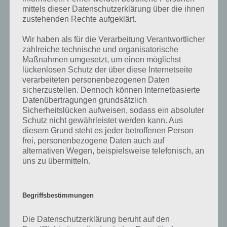
bereits altbekannt ist. So gibt es auch im neuen Angry Birds 2 eine
mittels dieser Datenschutzerklärung über die ihnen
zustehenden Rechte aufgeklärt.
begrenzte Anzahl an Leben. Wird ein Level mit den gegebenen
Karten nicht geschafft, so verliert man ein Leben. Dieses läd sich
Wir haben als für die Verarbeitung Verantwortlicher
zwar nach einiger Zeit wieder auf, wenn man jedoch keine mehr
zahlreiche technische und organisatorische
besitzt, muss man warten oder die Premiumwährung Edelsteine
Maßnahmen umgesetzt, um einen möglichst
einsetzen. Wer kein Leben verlieren will, kann diese Edelsteine auch
lückenlosen Schutz der über diese Internetseite
nutzen, um drei weitere Karten zu bekommen.
verarbeiteten personenbezogenen Daten
sicherzustellen. Dennoch können Internetbasierte
Datenübertragungen grundsätzlich
Gameplay Video zu Angry Birds 2
Sicherheitslücken aufweisen, sodass ein absoluter
Schutz nicht gewährleistet werden kann. Aus
Zum Abschluss noch ein Gameplay Video zu Angry Birds 2, damit du
diesem Grund steht es jeder betroffenen Person
dir einen besseren Eindruck vom Spiel machen kannst. Hier das
frei, personenbezogene Daten auch auf
offizielle Video:
alternativen Wegen, beispielsweise telefonisch, an
uns zu übermitteln.
Begriffsbestimmungen
Die Datenschutzerklärung beruht auf den