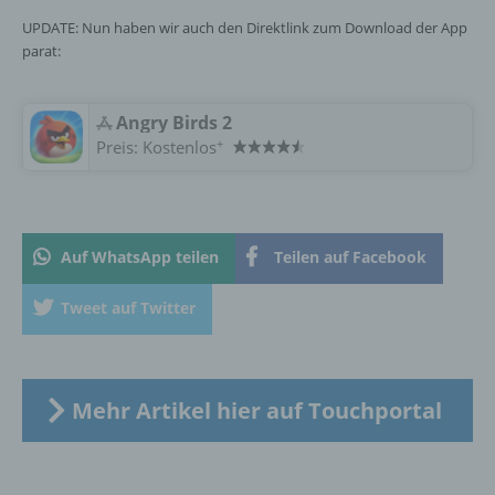
personenbezogener Daten mit dem Ziel, ihre
künftige Verarbeitung einzuschränken.
UPDATE: Nun haben wir auch den Direktlink zum Download der App
parat:
e) Profiling
Angry Birds 2
+
Preis:
Kostenlos
Profiling ist jede Art der automatisierten
Verarbeitung personenbezogener Daten, die
darin besteht, dass diese
personenbezogenen Daten verwendet
werden, um bestimmte persönliche Aspekte,
Auf WhatsApp teilen
Teilen auf Facebook
die sich auf eine natürliche Person beziehen,
zu bewerten, insbesondere, um Aspekte
bezüglich Arbeitsleistung, wirtschaftlicher
Tweet auf Twitter
Lage, Gesundheit, persönlicher Vorlieben,
Interessen, Zuverlässigkeit, Verhalten,
Aufenthaltsort oder Ortswechsel dieser
natürlichen Person zu analysieren oder
Mehr Artikel hier auf Touchportal
vorherzusagen.
f) Pseudonymisierung