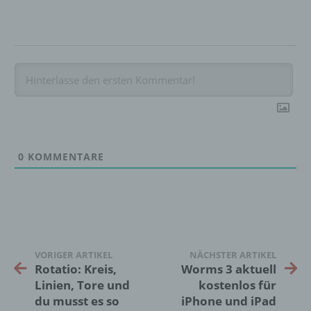
Pseudonymisierung ist die Verarbeitung
personenbezogener Daten in einer Weise,
auf welche die personenbezogenen Daten
ohne Hinzuziehung zusätzlicher
Informationen nicht mehr einer spezifischen
betroffenen Person zugeordnet werden
können, sofern diese zusätzlichen
Informationen gesondert aufbewahrt werden
und technischen und organisatorischen
Maßnahmen unterliegen, die gewährleisten,
0
KOMMENTARE
dass die personenbezogenen Daten nicht
einer identifizierten oder identifizierbaren
natürlichen Person zugewiesen werden.
g) Verantwortlicher oder für die Verarbeitung
VORIGER ARTIKEL
NÄCHSTER ARTIKEL
Verantwortlicher
Rotatio: Kreis,
Worms 3 aktuell
Linien, Tore und
kostenlos für
Verantwortlicher oder für die Verarbeitung
du musst es so
iPhone und iPad
Verantwortlicher ist die natürliche oder