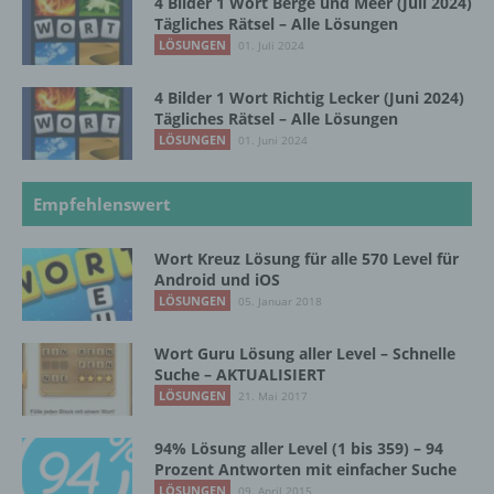
4 Bilder 1 Wort Berge und Meer (Juli 2024)
Tägliches Rätsel – Alle Lösungen
LÖSUNGEN
01. Juli 2024
i) Empfänger
4 Bilder 1 Wort Richtig Lecker (Juni 2024)
Tägliches Rätsel – Alle Lösungen
Empfänger ist eine natürliche oder juristische
LÖSUNGEN
Person, Behörde, Einrichtung oder andere
01. Juni 2024
Stelle, der personenbezogene Daten
offengelegt werden, unabhängig davon, ob
Empfehlenswert
es sich bei ihr um einen Dritten handelt oder
nicht. Behörden, die im Rahmen eines
bestimmten Untersuchungsauftrags nach
Wort Kreuz Lösung für alle 570 Level für
dem Unionsrecht oder dem Recht der
Android und iOS
Mitgliedstaaten möglicherweise
LÖSUNGEN
05. Januar 2018
personenbezogene Daten erhalten, gelten
jedoch nicht als Empfänger.
Wort Guru Lösung aller Level – Schnelle
Suche – AKTUALISIERT
LÖSUNGEN
21. Mai 2017
j) Dritter
94% Lösung aller Level (1 bis 359) – 94
Dritter ist eine natürliche oder juristische
Prozent Antworten mit einfacher Suche
Person, Behörde, Einrichtung oder andere
LÖSUNGEN
09. April 2015