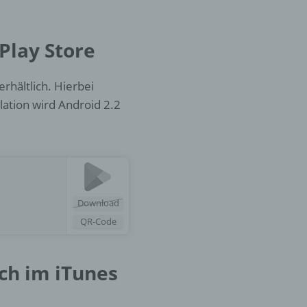
er
Play Store
ung
rhältlich. Hierbei
lation wird Android 2.2
hen,
ng,
Download
essen,
QR-Code
ser
ch im iTunes