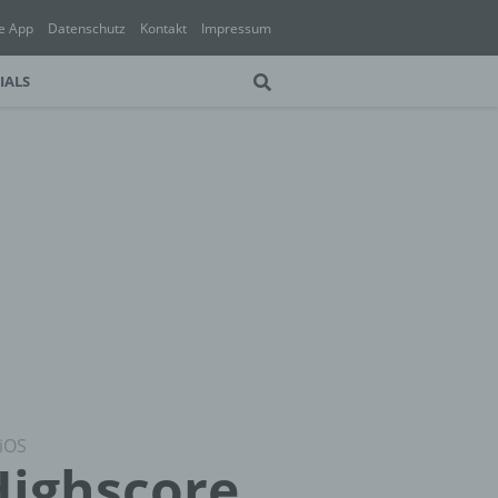
e App
Datenschutz
Kontakt
Impressum
IALS
 iOS
Highscore