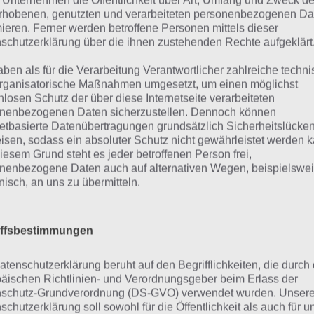
 Unternehmen die Öffentlichkeit über Art, Umfang und Zweck de
Screenshot – (c)
Auch wenn sich die Richtung der Blöc
rhobenen, genutzten und verarbeiteten personenbezogenen Da
Ketchapp
mieren. Ferner werden betroffene Personen mittels dieser
du darauf nicht achten. Es geht bei C
schutzerklärung über die ihnen zustehenden Rechte aufgeklärt
darum bei Treppen zu springen und s
aben als für die Verarbeitung Verantwortlicher zahlreiche techn
pen.
rganisatorische Maßnahmen umgesetzt, um einen möglichst
nlosen Schutz der über diese Internetseite verarbeiteten
nenbezogenen Daten sicherzustellen. Dennoch können
r nicht so einfach
netbasierte Datenübertragungen grundsätzlich Sicherheitslücke
isen, sodass ein absoluter Schutz nicht gewährleistet werden k
iesem Grund steht es jeder betroffenen Person frei,
erdings wird man nur allzu schnell feststellen, dass es sich 
nenbezogene Daten auch auf alternativen Wegen, beispielswe
dann in Wirklichkeit ist. So benötigt man neben einer hoh
onisch, an uns zu übermitteln.
zentrationsfähigkeit auch eine gute Schnelligkeit. Umso 
mt, desto schneller fallen die Platten hinter einem auch
iffsbestimmungen
h schneller tippen muss und dann entstehen die häufigste
ud Path.
atenschutzerklärung beruht auf den Begrifflichkeiten, die durch
äischen Richtlinien- und Verordnungsgeber beim Erlass der
 dem Weg sammelt ihr noch Gems (Edelsteine) ein. Diese
schutz-Grundverordnung (DS-GVO) verwendet wurden. Unser
tere Figuren freizuschalten. Wem das nicht schnell genug
schutzerklärung soll sowohl für die Öffentlichkeit als auch für u