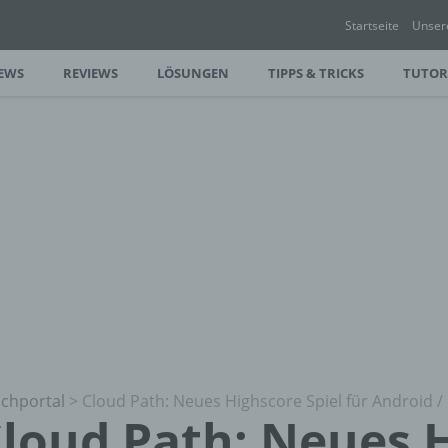
Startseite
Unser
EWS
REVIEWS
LÖSUNGEN
TIPPS & TRICKS
TUTOR
chportal
>
Cloud Path: Neues Highscore Spiel für Android /
loud Path: Neues 