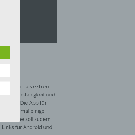
 die
hren
en,
nschließend als extrem
die
zentrationsfähigkeit und
ustellen. Die App für
oder
wenn man mal einige
tung.
 Edelsteine soll zudem
 Links für Android und