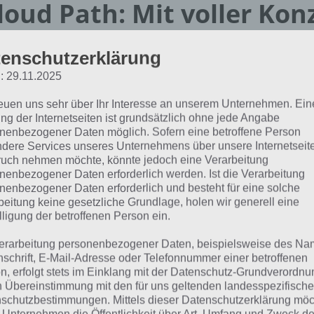
loud Path: Mit voller Kon
um Highscore
enschutzerklärung
: 29.11.2025
Highscore Spiele sind in der Regel ein
reuen uns sehr über Ihr Interesse an unserem Unternehmen. Ein
Versuche so lange wie möglich zu ü
ng der Internetseiten ist grundsätzlich ohne jede Angabe
ersten Fehler bist du raus. So ist das
nenbezogener Daten möglich. Sofern eine betroffene Person
denn weitermachen nach einem Fehle
dere Services unseres Unternehmens über unsere Internetseite
uch nehmen möchte, könnte jedoch eine Verarbeitung
Selbst mit der Premiumwährung nicht
nenbezogener Daten erforderlich werden. Ist die Verarbeitung
finden, sodass man den Highscore m
nenbezogener Daten erforderlich und besteht für eine solche
vergleichen kann.
beitung keine gesetzliche Grundlage, holen wir generell eine
lligung der betroffenen Person ein.
Doch um was geht es in Cloud Path ei
erarbeitung personenbezogener Daten, beispielsweise des Na
hierbei einen quadratischen Block u
nschrift, E-Mail-Adresse oder Telefonnummer einer betroffenen
Steuerungsmöglichkeiten. Tippst du 
n, erfolgt stets im Einklang mit der Datenschutz-Grundverordnu
n Übereinstimmung mit den für uns geltenden landesspezifisch
des Displays so geht dieser einen Schr
schutzbestimmungen. Mittels dieser Datenschutzerklärung mö
Cloud Path
der linken Seite, springt der Vogel a