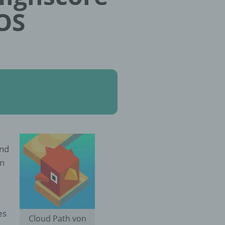
iOS
und
en
es
Cloud Path von