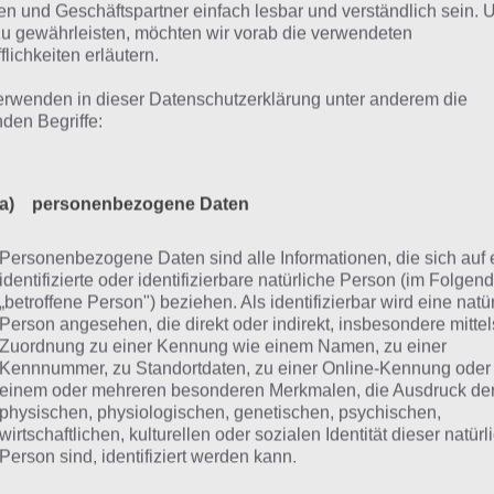
n und Geschäftspartner einfach lesbar und verständlich sein.
-Kauf greifen und so schneller neue Spielfiguren freischal
zu gewährleisten, möchten wir vorab die verwendeten
flichkeiten erläutern.
ameplay Video zu Cloud Path
erwenden in dieser Datenschutzerklärung unter anderem die
nden Begriffe:
it du dir einen besseren Eindruck zu Cloud Path verschaf
hfolgend noch ein Gameplay Video für dich:
a) personenbezogene Daten
Personenbezogene Daten sind alle Informationen, die sich auf 
identifizierte oder identifizierbare natürliche Person (im Folgen
„betroffene Person") beziehen. Als identifizierbar wird eine natü
Person angesehen, die direkt oder indirekt, insbesondere mittel
Zuordnung zu einer Kennung wie einem Namen, zu einer
Kennnummer, zu Standortdaten, zu einer Online-Kennung oder
einem oder mehreren besonderen Merkmalen, die Ausdruck de
physischen, physiologischen, genetischen, psychischen,
wirtschaftlichen, kulturellen oder sozialen Identität dieser natür
Person sind, identifiziert werden kann.