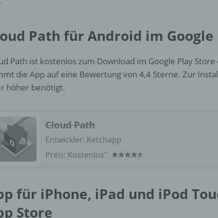
.
d) Einschränkung der Verarbeitung
Einschränkung der Verarbeitung ist die Markierung gespeichert
loud Path für Android im Google 
personenbezogener Daten mit dem Ziel, ihre künftige Verarbeit
einzuschränken.
ud Path ist kostenlos zum Download im Google Play Store e
mt die App auf eine Bewertung von 4,4 Sterne. Zur Instal
e) Profiling
r höher benötigt.
Profiling ist jede Art der automatisierten Verarbeitung
personenbezogener Daten, die darin besteht, dass diese
personenbezogenen Daten verwendet werden, um bestimmte
Cloud Path
persönliche Aspekte, die sich auf eine natürliche Person bezie
Entwickler:
Ketchapp
zu bewerten, insbesondere, um Aspekte bezüglich Arbeitsleistu
wirtschaftlicher Lage, Gesundheit, persönlicher Vorlieben, Inter
+
Preis:
Kostenlos
Zuverlässigkeit, Verhalten, Aufenthaltsort oder Ortswechsel die
natürlichen Person zu analysieren oder vorherzusagen.
pp für iPhone, iPad und iPod Tou
f) Pseudonymisierung
pp Store