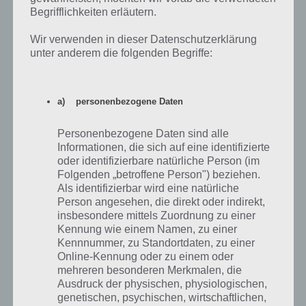
Begrifflichkeiten erläutern.
Wir verwenden in dieser Datenschutzerklärung
unter anderem die folgenden Begriffe:
Autorennspiel als App herunterladen
a) personenbezogene Daten
In der Summe ist und bleibt Reckless Racing 3 ein tolles
Personenbezogene Daten sind alle
Autorennspiel für iPhone und iPad. Hier schaut ihr von oben auf das
Informationen, die sich auf eine identifizierte
Geschehen, wobei die Welt in 3D-Optik gehalten ist und so Licht und
oder identifizierbare natürliche Person (im
Schatten auf die Objekte fällt. Auch können diese entsprechend
Folgenden „betroffene Person") beziehen.
weggeschoben werden.
Als identifizierbar wird eine natürliche
Person angesehen, die direkt oder indirekt,
Die zahlreichen Spielmodi sorgen für Abwechslung, ebenso ist der
insbesondere mittels Zuordnung zu einer
Karrieremdous mit 60 Events sehr umfangreich, hinzu kommen
Kennung wie einem Namen, zu einer
Einzel- sowie Arcade Events. Einen Negativpunkt haben wir bei
Kennnummer, zu Standortdaten, zu einer
Online-Kennung oder zu einem oder
Reckless Racing 3 aber dann doch gefunden. Obwohl die Rennen
mehreren besonderen Merkmalen, die
sehr viel Spaß versprechen, kommt das Spiel nicht ohne In-App-
Ausdruck der physischen, physiologischen,
Käufe aus, obwohl es kostenpflichtig ist. Da diese in der Regel aber
genetischen, psychischen, wirtschaftlichen,
nicht notwendig sind, empfehlen wir euch Reckless Racing 3