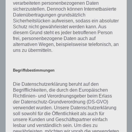
verarbeiteten personenbezogenen Daten
realistischen Physik. Diese beschränkt sich nicht nur auf die
sicherzustellen. Dennoch können Internetbasierte
Fahrzeuge, sondern auch auf die Pylonen auf der Strecke, die dann
Datenübertragungen grundsätzlich
einfach mal weggefahren werden können. Bestenlisten und Erfolge
Sicherheitslücken aufweisen, sodass ein absoluter
runden die Spiele App für Android und iOS ab.
Schutz nicht gewährleistet werden kann. Aus
diesem Grund steht es jeder betroffenen Person
frei, personenbezogene Daten auch auf
alternativen Wegen, beispielsweise telefonisch, an
Trailer zu Reckless Racing 3
uns zu übermitteln.
Zum Schluss haben wir hier dann noch den Trailer zu Reckless Racing
3, in welchem die zahlreichen Funktionen und Inhalte der App
vorgestellt werden. Dadurch könnt ihr euch einen guten Eindruck
Begriffsbestimmungen
vom Spiel verschaffen. Hier das Video:
Die Datenschutzerklärung beruht auf den
Begrifflichkeiten, die durch den Europäischen
Richtlinien- und Verordnungsgeber beim Erlass
der Datenschutz-Grundverordnung (DS-GVO)
verwendet wurden. Unsere Datenschutzerklärung
soll sowohl für die Öffentlichkeit als auch für
unsere Kunden und Geschäftspartner einfach
lesbar und verständlich sein. Um dies zu
gewährleisten, möchten wir vorab die verwendeten