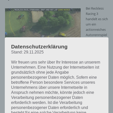
Bei Reckless
Racing 3
handelt es sich
um ein
actionreiches
Autorennspiel
aus der
Datenschutzerklärung
Stand: 29.11.2025
Reckless Racing 3 verspricht zahlreiche
Spielmodi – (c) Pixelbite
Wir freuen uns sehr über Ihr Interesse an unserem
Unternehmen. Eine Nutzung der Internetseiten ist
Vogelperspektive. Die Steuerung funktioniert einerseits über die
grundsätzlich ohne jede Angabe
Berührung des Touchscreen, andererseits werden aber auch
personenbezogener Daten möglich. Sofern eine
zahlreiche Gamepads für Android und iOS unterstützt.
betroffene Person besondere Services unseres
Unternehmens über unsere Internetseite in
Anspruch nehmen möchte, könnte jedoch eine
Weiterhin gibt es zahlreiche Spielmodi. Einerseits gibt es den
Verarbeitung personenbezogener Daten
Karriere-Modus und die Einzel-Events. Hier sorgen die über 36
erforderlich werden. Ist die Verarbeitung
Strecken und 28 Wagen für Abwechslung. Neben klassischen
personenbezogener Daten erforderlich und
Rennen, in welchem du versuchen musst als erster nach den
besteht für eine solche Verarbeitung keine