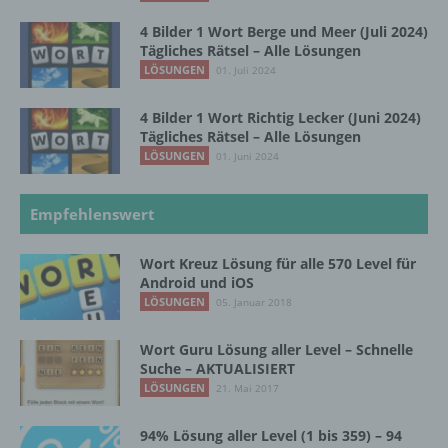
das Recht der Mitgliedstaaten vorgegeben,
so kann der Verantwortliche
4 Bilder 1 Wort Berge und Meer (Juli 2024)
beziehungsweise können die bestimmten
Tägliches Rätsel – Alle Lösungen
Kriterien seiner Benennung nach dem
LÖSUNGEN
01. Juli 2024
Unionsrecht oder dem Recht der
Mitgliedstaaten vorgesehen werden.
4 Bilder 1 Wort Richtig Lecker (Juni 2024)
Tägliches Rätsel – Alle Lösungen
LÖSUNGEN
01. Juni 2024
h) Auftragsverarbeiter
Empfehlenswert
Auftragsverarbeiter ist eine natürliche oder
juristische Person, Behörde, Einrichtung
oder andere Stelle, die personenbezogene
Wort Kreuz Lösung für alle 570 Level für
Daten im Auftrag des Verantwortlichen
Android und iOS
verarbeitet.
LÖSUNGEN
05. Januar 2018
Wort Guru Lösung aller Level – Schnelle
i) Empfänger
Suche – AKTUALISIERT
LÖSUNGEN
21. Mai 2017
Empfänger ist eine natürliche oder juristische
Person, Behörde, Einrichtung oder andere
94% Lösung aller Level (1 bis 359) – 94