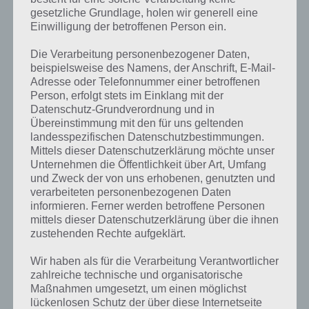
entsprechenden Runden die Ziellinie zu überqueren, gibt es noch
gesetzliche Grundlage, holen wir generell eine
weitere Spielmodi.
Einwilligung der betroffenen Person ein.
In Gymkhana ist es deine Aufgabe präzise Stunts zu absolvieren. Im
Die Verarbeitung personenbezogener Daten,
Drift-Modus musst du durch die Kurven gleiten und dabei so viele
beispielsweise des Namens, der Anschrift, E-Mail-
Punkte wie möglich erzielen. ImSpielmodi Reckless Mashup herrscht
Adresse oder Telefonnummer einer betroffenen
ein gemischtes Starterfeld aus Autos, LKWs und Buggys. Besonderes
Person, erfolgt stets im Einklang mit der
hierbei: Die Gegner verhalten sich besonders rücksichtlos, sodass es
Datenschutz-Grundverordnung und in
hier zahlreiche Action auf der Strecke gibt. Weiterhin gibt es auch
Übereinstimmung mit den für uns geltenden
noch die Heiße-Runde-Events und die bereits angesprochenen
landesspezifischen Datenschutzbestimmungen.
Renn-Events.
Mittels dieser Datenschutzerklärung möchte unser
Unternehmen die Öffentlichkeit über Art, Umfang
und Zweck der von uns erhobenen, genutzten und
Mit toller Grafik und realistischer Physik
verarbeiteten personenbezogenen Daten
informieren. Ferner werden betroffene Personen
Aber auch die grafische Umsetzung von Reckless Racing 3 kann
mittels dieser Datenschutzerklärung über die ihnen
sowohl auf Android Smartphones und Tablets, als auch auf iPhone
zustehenden Rechte aufgeklärt.
und iPad überzeugen. Die Grafik ist extrem detailliert und komplex.
Wir haben als für die Verarbeitung Verantwortlicher
Dank einer 3D-Optik gibt es zudem Licht- und Schatten, die für eine
zahlreiche technische und organisatorische
dynamische Sicht auf die Strecke sorgen.
Maßnahmen umgesetzt, um einen möglichst
lückenlosen Schutz der über diese Internetseite
Ebenso gelungen ist die Steuerung der Fahrzeuge dank einer sehr