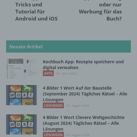
Tricks und
oder nur
können, sofern diese zusätzlichen
Tutorial für
Werbung für das
Informationen gesondert aufbewahrt werden
Android und iOS
Buch?
und technischen und organisatorischen
Maßnahmen unterliegen, die gewährleisten,
dass die personenbezogenen Daten nicht
einer identifizierten oder identifizierbaren
natürlichen Person zugewiesen werden.
Neuste Artikel
Kochbuch App: Rezepte speichern und
g) Verantwortlicher oder für die Verarbeitung
digital verwalten
Verantwortlicher
APPS
03. April 2025
Verantwortlicher oder für die Verarbeitung
4 Bilder 1 Wort Auf der Baustelle
Verantwortlicher ist die natürliche oder
(September 2024) Tägliches Rätsel – Alle
juristische Person, Behörde, Einrichtung
Lösungen
oder andere Stelle, die allein oder
LÖSUNGEN
31. August 2024
gemeinsam mit anderen über die Zwecke
und Mittel der Verarbeitung von
4 Bilder 1 Wort Clevere Weltgeschichte
personenbezogenen Daten entscheidet.
(August 2024) Tägliches Rätsel – Alle
Sind die Zwecke und Mittel dieser
Lösungen
Verarbeitung durch das Unionsrecht oder
LÖSUNGEN
01. August 2024