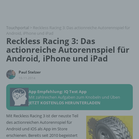
Touchportal
>
Reckless Racing 3: Das actionreiche Autorennspiel für
Android, iPhone und iPad
Reckless Racing 3: Das
actionreiche Autorennspiel für
Android, iPhone und iPad
Paul Stelzer
10.11.2014
App Empfehlung: IQ Test App
Mit zahlreichen Aufgaben zum Knobeln und Üben
JETZT KOSTENLOS HERUNTERLADEN
Mit Reckless Racing 3 ist der neuste Teil
des actionreichen Autorennspiel für
Android und iOS als App im Store
erschienen. Bereits seit 2010 begeistert