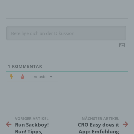
Verarbeitung personenbezogener Daten, die
darin besteht, dass diese
personenbezogenen Daten verwendet
werden, um bestimmte persönliche Aspekte,
die sich auf eine natürliche Person beziehen,
zu bewerten, insbesondere, um Aspekte
bezüglich Arbeitsleistung, wirtschaftlicher
Lage, Gesundheit, persönlicher Vorlieben,
Interessen, Zuverlässigkeit, Verhalten,
Aufenthaltsort oder Ortswechsel dieser
natürlichen Person zu analysieren oder
1
KOMMENTAR
vorherzusagen.
neuste
f) Pseudonymisierung
Pseudonymisierung ist die Verarbeitung
personenbezogener Daten in einer Weise,
auf welche die personenbezogenen Daten
VORIGER ARTIKEL
NÄCHSTER ARTIKEL
ohne Hinzuziehung zusätzlicher
Run Sackboy!
CRO Easy does it
Informationen nicht mehr einer spezifischen
Run! Tipps,
App: Emfehlung
betroffenen Person zugeordnet werden