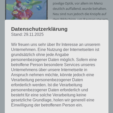
pixelige Optik, vor allem im Menü
deutlich auffallend, wurde behalten.
Neu sind nun jedoch die Knöpfe auf
dem Bildschirm, um Rayman steuern
zu können. Wer ein Gamepad an
Datenschutzerklärung
sein Mobilgerät angeschlossen hat,
Stand: 29.11.2025
kann unter Umständen auch mit
diesen Spielen. Ein weiterer
Wir freuen uns sehr über Ihr Interesse an unserem
Unterschied: Rayman Classic ist
Unternehmen. Eine Nutzung der Internetseiten ist
kostenlos verfügbar, beinhaltet jetzt
grundsätzlich ohne jede Angabe
jedoch Werbung und einen In-App-
Rayman Classic
personenbezogener Daten möglich. Sofern eine
Kauf, um diesen zu entfernen. Der
Screenshot – (c)
betroffene Person besondere Services unseres
Preis für das Entfernen der Werbung
Ubisoft
Unternehmens über unsere Internetseite in
ist mit 0,99 Euro fair, ansonsten kann
Anspruch nehmen möchte, könnte jedoch eine
einen die Werbung stark nerven.
Verarbeitung personenbezogener Daten
erforderlich werden. Ist die Verarbeitung
Da es sich um eine Portierung des Originals handelt, sind auch die
personenbezogener Daten erforderlich und
Welten identisch dem jahr 1995. So gibt es den Wald der Träume,
besteht für eine solche Verarbeitung keine
Land der Musik, die blauen Berge und viele weitere auch in Rayman
gesetzliche Grundlage, holen wir generell eine
Classic.
Einwilligung der betroffenen Person ein.