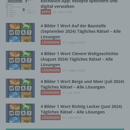
Kochbuch App: Rezepte speichern und
Maßnahmen unterliegen, die gewährleisten,
digital verwalten
dass die personenbezogenen Daten nicht
APPS
03. April 2025
einer identifizierten oder identifizierbaren
natürlichen Person zugewiesen werden.
4 Bilder 1 Wort Auf der Baustelle
(September 2024) Tägliches Rätsel – Alle
Lösungen
g) Verantwortlicher oder für die Verarbeitung
LÖSUNGEN
31. August 2024
Verantwortlicher
4 Bilder 1 Wort Clevere Weltgeschichte
Verantwortlicher oder für die Verarbeitung
(August 2024) Tägliches Rätsel – Alle
Verantwortlicher ist die natürliche oder
Lösungen
juristische Person, Behörde, Einrichtung
LÖSUNGEN
01. August 2024
oder andere Stelle, die allein oder
gemeinsam mit anderen über die Zwecke
4 Bilder 1 Wort Berge und Meer (Juli 2024)
und Mittel der Verarbeitung von
Tägliches Rätsel – Alle Lösungen
personenbezogenen Daten entscheidet.
LÖSUNGEN
01. Juli 2024
Sind die Zwecke und Mittel dieser
Verarbeitung durch das Unionsrecht oder
4 Bilder 1 Wort Richtig Lecker (Juni 2024)
das Recht der Mitgliedstaaten vorgegeben,
Tägliches Rätsel – Alle Lösungen
so kann der Verantwortliche
LÖSUNGEN
01. Juni 2024
beziehungsweise können die bestimmten
Kriterien seiner Benennung nach dem