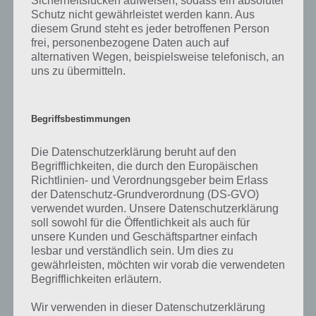
Sicherheitslücken aufweisen, sodass ein absoluter
Schutz nicht gewährleistet werden kann. Aus
Trailer Video zu Rayman Classic
diesem Grund steht es jeder betroffenen Person
frei, personenbezogene Daten auch auf
Damit du einen Einblick in Rayman Classic bekommst, haben wir hier
alternativen Wegen, beispielsweise telefonisch, an
uns zu übermitteln.
noch das offizielle Trailer Video zum Spiel. Darin siehst du bereits
Raymans Spezialkräfte, als auch einen Teil der Level, die du meister
musst. Hier das Video:
Begriffsbestimmungen
Die Datenschutzerklärung beruht auf den
Begrifflichkeiten, die durch den Europäischen
Richtlinien- und Verordnungsgeber beim Erlass
der Datenschutz-Grundverordnung (DS-GVO)
verwendet wurden. Unsere Datenschutzerklärung
soll sowohl für die Öffentlichkeit als auch für
unsere Kunden und Geschäftspartner einfach
lesbar und verständlich sein. Um dies zu
gewährleisten, möchten wir vorab die verwendeten
Begrifflichkeiten erläutern.
Wir verwenden in dieser Datenschutzerklärung