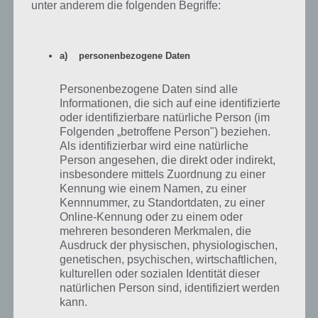
unter anderem die folgenden Begriffe:
App herunterladen
a) personenbezogene Daten
Der Klassiker aus dem Jahr 1995 ist zurück: Mit Rayman Classic
kannst du das Original noch einmal auf einem Smartphone oder
Personenbezogene Daten sind alle
Tablet durchspielen. Angepasst an mobile Geräte ist die Steuerung
Informationen, die sich auf eine identifizierte
mittels der Displaytasten schwierig, jedoch nicht unmöglich. Die
oder identifizierbare natürliche Person (im
Werbung, die zu bestimmten Punkten aktiviert wird, kann mittels In-
Folgenden „betroffene Person") beziehen.
App-Kauf deaktiviert werden.
Als identifizierbar wird eine natürliche
Person angesehen, die direkt oder indirekt,
Das Spiel selber ist eine Umsetzung des Originals und entsprechend
insbesondere mittels Zuordnung zu einer
sind die Welten von damals identisch. Befreie die Electoons, nutze
Kennung wie einem Namen, zu einer
die Fähigkeiten von Rayman wie den Flug oder seine Faust und
Kennnummer, zu Standortdaten, zu einer
meistere die level uind Bosse. Rayman Classic ist für Android, iPhone
Online-Kennung oder zu einem oder
und iPad erhältlich.
mehreren besonderen Merkmalen, die
Ausdruck der physischen, physiologischen,
genetischen, psychischen, wirtschaftlichen,
Rayman Classic für Android im Google Play
kulturellen oder sozialen Identität dieser
Store
natürlichen Person sind, identifiziert werden
kann.
Vor allem aufgrund der Steuerung kommt Rayman Classic im Google