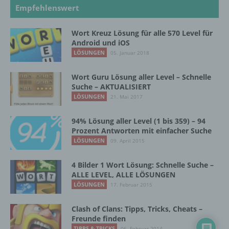
Unionsrecht oder dem Recht der
Empfehlenswert
Mitgliedstaaten vorgesehen werden.
Wort Kreuz Lösung für alle 570 Level für
Android und iOS
h) Auftragsverarbeiter
LÖSUNGEN
05. Januar 2018
Auftragsverarbeiter ist eine natürliche oder
Wort Guru Lösung aller Level – Schnelle
juristische Person, Behörde, Einrichtung
Suche – AKTUALISIERT
oder andere Stelle, die personenbezogene
LÖSUNGEN
21. Mai 2017
Daten im Auftrag des Verantwortlichen
verarbeitet.
94% Lösung aller Level (1 bis 359) – 94
Prozent Antworten mit einfacher Suche
LÖSUNGEN
09. April 2015
i) Empfänger
4 Bilder 1 Wort Lösung: Schnelle Suche –
Empfänger ist eine natürliche oder juristische
ALLE LEVEL, ALLE LÖSUNGEN
Person, Behörde, Einrichtung oder andere
LÖSUNGEN
17. Februar 2015
Stelle, der personenbezogene Daten
offengelegt werden, unabhängig davon, ob
Clash of Clans: Tipps, Tricks, Cheats –
es sich bei ihr um einen Dritten handelt oder
Freunde finden
nicht. Behörden, die im Rahmen eines
TIPPS & TRICKS
06. Februar 2014