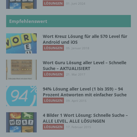
LÖSUNGEN
01. Juni 2024
Verantwortlicher
Verantwortlicher oder für die Verarbeitung
Empfehlenswert
Verantwortlicher ist die natürliche oder
juristische Person, Behörde, Einrichtung
Wort Kreuz Lösung für alle 570 Level für
oder andere Stelle, die allein oder
Android und iOS
gemeinsam mit anderen über die Zwecke
LÖSUNGEN
05. Januar 2018
und Mittel der Verarbeitung von
personenbezogenen Daten entscheidet.
Sind die Zwecke und Mittel dieser
Wort Guru Lösung aller Level – Schnelle
Verarbeitung durch das Unionsrecht oder
Suche – AKTUALISIERT
das Recht der Mitgliedstaaten vorgegeben,
LÖSUNGEN
21. Mai 2017
so kann der Verantwortliche
beziehungsweise können die bestimmten
94% Lösung aller Level (1 bis 359) – 94
Kriterien seiner Benennung nach dem
Prozent Antworten mit einfacher Suche
Unionsrecht oder dem Recht der
LÖSUNGEN
09. April 2015
Mitgliedstaaten vorgesehen werden.
4 Bilder 1 Wort Lösung: Schnelle Suche –
ALLE LEVEL, ALLE LÖSUNGEN
h) Auftragsverarbeiter
LÖSUNGEN
17. Februar 2015