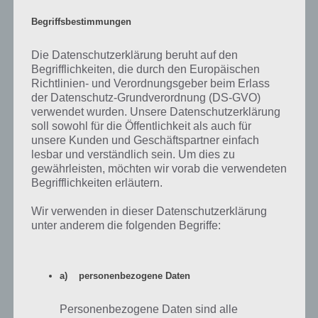
Begriffsbestimmungen
Die Datenschutzerklärung beruht auf den
Begrifflichkeiten, die durch den Europäischen
Richtlinien- und Verordnungsgeber beim Erlass
der Datenschutz-Grundverordnung (DS-GVO)
verwendet wurden. Unsere Datenschutzerklärung
App kostenlos herunterladen
soll sowohl für die Öffentlichkeit als auch für
unsere Kunden und Geschäftspartner einfach
lesbar und verständlich sein. Um dies zu
Pyramid Solitaire Saga ist eine tolle App für Zwischendurch, die mit
gewährleisten, möchten wir vorab die verwendeten
einem einfachen Spielprinzip zu überzeugen weiß. So gibt es
Begrifflichkeiten erläutern.
hunderte Level zum Lösen, wobei das Spiel mit einer schicken Grafik
überzeugt.
Wir verwenden in dieser Datenschutzerklärung
unter anderem die folgenden Begriffe:
Auch wenn die Booster bei mehrmaligen Scheitern dazu verleiten
zum In-App-kauf zu greifen, sind diese nicht zwingend erforderlich,
vereinfachen das Level aber ungemein.
a) personenbezogene Daten
Pyramid Solitaire Saga für Android im Google
Personenbezogene Daten sind alle