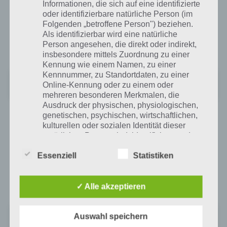
Play Store
Informationen, die sich auf eine identifizierte
oder identifizierbare natürliche Person (im
Folgenden „betroffene Person") beziehen.
Bei Google Play findet ihr Pyramid Solitaire Saga zum kostenlosen
Als identifizierbar wird eine natürliche
Download, wobei mindestens Android 2.3.3 benötigt wird. Auch bei
Person angesehen, die direkt oder indirekt,
den Spielern kommt die App mit 4,4 Sternen sehr gut an.
insbesondere mittels Zuordnung zu einer
Kennung wie einem Namen, zu einer
Kennnummer, zu Standortdaten, zu einer
Pyramid Solitaire Saga
Online-Kennung oder zu einem oder
Preis:
Kostenlos
mehreren besonderen Merkmalen, die
Ausdruck der physischen, physiologischen,
genetischen, psychischen, wirtschaftlichen,
App für iPhone, iPad und iPod Touch im
kulturellen oder sozialen Identität dieser
natürlichen Person sind, identifiziert werden
iTunes App Store
kann.
Essenziell
Statistiken
Pyramid Solitaire Saga könnt ihr als Universal App für iPhone, iPad
und iPod Touch heruntergeladen werden. Mindestens wird dabei
iOS 6 benötigt.
b) betroffene Person
✓ Alle akzeptieren
Betroffene Person ist jede identifizierte oder
Pyramid Solitaire Saga
identifizierbare natürliche Person, deren
Auswahl speichern
+
Preis:
Kostenlos
personenbezogene Daten von dem für die