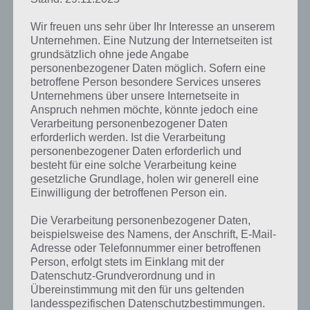
auf diese legen, die 1 über oder unter dieser ist. Wenn man nicht
mehr setzen kann, muss man eine verdeckte Karte aus dem Stapel
Wir freuen uns sehr über Ihr Interesse an unserem
wählen. Die Level werden dabei immer umfangreicher.
Unternehmen. Eine Nutzung der Internetseiten ist
grundsätzlich ohne jede Angabe
personenbezogener Daten möglich. Sofern eine
Langzeitmotivation durch Highscore
betroffene Person besondere Services unseres
Funktion
Unternehmens über unsere Internetseite in
Anspruch nehmen möchte, könnte jedoch eine
Verarbeitung personenbezogener Daten
Um das nächste Level in Pyramid
erforderlich werden. Ist die Verarbeitung
Solitaire Saga zu erreichen, müsst ihr
personenbezogener Daten erforderlich und
mindestens 1 Stern erreichen. Um
besteht für eine solche Verarbeitung keine
das Level vorzeitig zu beenden sind
gesetzliche Grundlage, holen wir generell eine
alle goldenen Karten abzuräumen.
Einwilligung der betroffenen Person ein.
Umso besser man die Karten in
Reihe abräumt ohne eine neue
Die Verarbeitung personenbezogener Daten,
Karte zu holen, desto mehr Punkte
beispielsweise des Namens, der Anschrift, E-Mail-
erhaltet ihr.
Adresse oder Telefonnummer einer betroffenen
Person, erfolgt stets im Einklang mit der
Wenn man ein Level absolut nicht
Datenschutz-Grundverordnung und in
schafft, gibt es auch Booster, doch
Übereinstimmung mit den für uns geltenden
diese sind begrenzt und können
landesspezifischen Datenschutzbestimmungen.