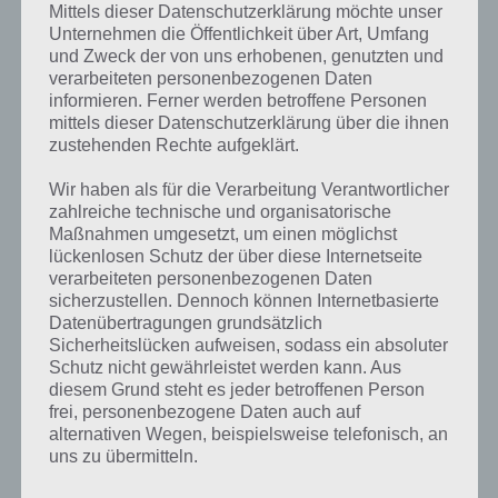
sonst nur via In-App-Kauf geholt
Mittels dieser Datenschutzerklärung möchte unser
werden.
Unternehmen die Öffentlichkeit über Art, Umfang
und Zweck der von uns erhobenen, genutzten und
Pyramid Solitaire Saga
In der Regel schafft man es nach
verarbeiteten personenbezogenen Daten
Screenshot – (c) King
einigen Versuchen aber auch ohne
informieren. Ferner werden betroffene Personen
mittels dieser Datenschutzerklärung über die ihnen
Booster ins nächste Level
zustehenden Rechte aufgeklärt.
einzuziehen.
Wir haben als für die Verarbeitung Verantwortlicher
zahlreiche technische und organisatorische
Gameplay Video zu Pyramid Solitaire Saga
Maßnahmen umgesetzt, um einen möglichst
lückenlosen Schutz der über diese Internetseite
Falls ihr noch keine Idee haben solltet, wie Pyramid Solitaire Saga zu
verarbeiteten personenbezogenen Daten
spielen ist, solltet ihr euch nachfolgendes Gameplay Video zur App
sicherzustellen. Dennoch können Internetbasierte
anschauen, in dem die ersten Level gezeigt werden
Datenübertragungen grundsätzlich
Sicherheitslücken aufweisen, sodass ein absoluter
Schutz nicht gewährleistet werden kann. Aus
diesem Grund steht es jeder betroffenen Person
frei, personenbezogene Daten auch auf
alternativen Wegen, beispielsweise telefonisch, an
uns zu übermitteln.