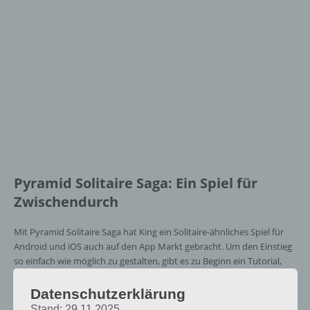
Pyramid Solitaire Saga: Ein Spiel für
Zwischendurch
Mit Pyramid Solitaire Saga hat King ein Solitaire-ähnliches Spiel für
Android und iOS auch auf den App Markt gebracht. Um den Einstieg
so einfach wie möglich zu gestalten, gibt es zu Beginn ein Tutorial,
das euch erklärt, wie das Spiel funktioniert.
Datenschutzerklärung
So ist unten immer eine Karte zu sehen und ihr könnt nur eine Karte
Stand: 29.11.2025