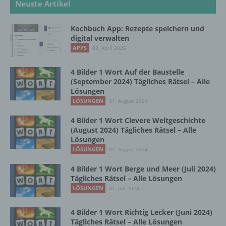
natürlichen Person zu analysieren oder
Neuste Artikel
vorherzusagen.
Kochbuch App: Rezepte speichern und
digital verwalten
f) Pseudonymisierung
APPS
03. April 2025
Pseudonymisierung ist die Verarbeitung
4 Bilder 1 Wort Auf der Baustelle
personenbezogener Daten in einer Weise,
(September 2024) Tägliches Rätsel – Alle
auf welche die personenbezogenen Daten
Lösungen
ohne Hinzuziehung zusätzlicher
LÖSUNGEN
31. August 2024
Informationen nicht mehr einer spezifischen
4 Bilder 1 Wort Clevere Weltgeschichte
betroffenen Person zugeordnet werden
(August 2024) Tägliches Rätsel – Alle
können, sofern diese zusätzlichen
Lösungen
Informationen gesondert aufbewahrt werden
LÖSUNGEN
01. August 2024
und technischen und organisatorischen
Maßnahmen unterliegen, die gewährleisten,
4 Bilder 1 Wort Berge und Meer (Juli 2024)
dass die personenbezogenen Daten nicht
Tägliches Rätsel – Alle Lösungen
einer identifizierten oder identifizierbaren
LÖSUNGEN
01. Juli 2024
natürlichen Person zugewiesen werden.
4 Bilder 1 Wort Richtig Lecker (Juni 2024)
Tägliches Rätsel – Alle Lösungen
g) Verantwortlicher oder für die Verarbeitung