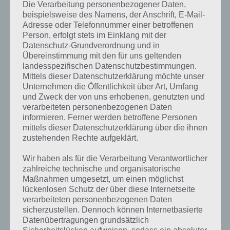
Gestaltungsmöglichkeiten der Erde an. So könnt ihr mit wenigen
Die Verarbeitung personenbezogener Daten,
Fingerbewegungen Berge erschaffen, wo anders Flüsse, Täler,
beispielsweise des Namens, der Anschrift, E-Mail-
Ozeane. Zudem gibt es einige Tierarten, die sich auch gegenseitig
Adresse oder Telefonnummer einer betroffenen
jagen. Finden Tiere nichts zu essen, sterben diese auch. Das sich Tiere
Person, erfolgt stets im Einklang mit der
aber fortpflanzen, konnten wir nicht beobachten.
Datenschutz-Grundverordnung und in
Übereinstimmung mit den für uns geltenden
Wenn man später weiterspielen will, kann man seine Welten auch
landesspezifischen Datenschutzbestimmungen.
Mittels dieser Datenschutzerklärung möchte unser
speichern. Im Menü kann man zudem verschiedene Variablen
Unternehmen die Öffentlichkeit über Art, Umfang
definieren, um so schnell und einfach eine neue Welt zu erschaffen.
und Zweck der von uns erhobenen, genutzten und
Aber damit zeigt sich auch: Mit Topia World Builder könnt ihr auch
verarbeiteten personenbezogenen Daten
nur das machen. Einen tieferen Grund gibt es bei der App für
informieren. Ferner werden betroffene Personen
Android und iOS nämlich nicht.
mittels dieser Datenschutzerklärung über die ihnen
zustehenden Rechte aufgeklärt.
Trotzdem ist Topia World Builder von der grafischen Umsetzung her
gelungen und kann so überzeugen. Die Ziele legt jeder Spieler also
Wir haben als für die Verarbeitung Verantwortlicher
selber fest und kann seiner Fantasie freien Lauf lassen. Schaue
zahlreiche technische und organisatorische
Pflanzen beim Wachsen zu und erschaffe tausende Tiere.
Maßnahmen umgesetzt, um einen möglichst
lückenlosen Schutz der über diese Internetseite
verarbeiteten personenbezogenen Daten
Gameplay Video zur Simulation
sicherzustellen. Dennoch können Internetbasierte
Datenübertragungen grundsätzlich
Topia World Builder ist leider nur kostenpflichtig erhältlich. Wer sich