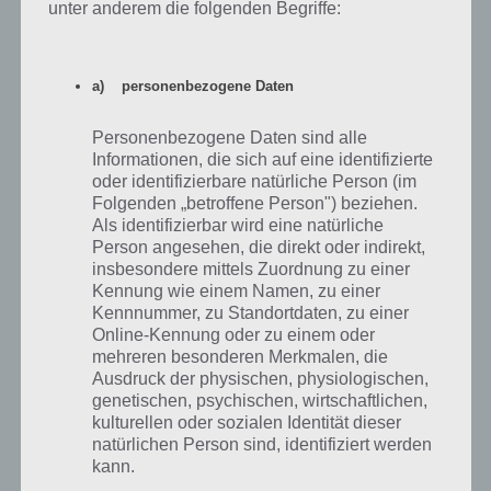
unter anderem die folgenden Begriffe:
Wir haben uns die App Topia World Builder genaustens angeschaut
und definieren die App nicht als Spiel, sondern eher als Simulation.
Spiele Gott und gestalte die Welt so, wie sie dir gefällt. Spielziele
a) personenbezogene Daten
werden nicht vorgegeben, sondern jeder Spieler kann seiner
Fantasie freien Lauf lassen. Der Spieler definiert seine Ziele also
selber.
Personenbezogene Daten sind alle
Informationen, die sich auf eine identifizierte
oder identifizierbare natürliche Person (im
Was uns jedoch etwas stört ist der hohe Preis, den die App verlangt,
Folgenden „betroffene Person") beziehen.
denn großartige Spielinhalte gibt es nicht und bereits nach kurzer
Als identifizierbar wird eine natürliche
Zeit hat man im Grunde alles entdeckt. So heißt es später nur noch
Person angesehen, die direkt oder indirekt,
mal schnell in Topia World Builder reinzugehen und was zu testen.
insbesondere mittels Zuordnung zu einer
Ansonsten kann die App beim Langzeitspielspaß nicht überzeugen.
Kennung wie einem Namen, zu einer
Kennnummer, zu Standortdaten, zu einer
Online-Kennung oder zu einem oder
Topia World Builder für Android im Google
mehreren besonderen Merkmalen, die
Play Store
Ausdruck der physischen, physiologischen,
genetischen, psychischen, wirtschaftlichen,
Seit kurzem ist Topia World Builder auch für Android erhältlich und
kulturellen oder sozialen Identität dieser
kostet im deutschen Google Play Store derzeit 1,46 Euro. benötigt
natürlichen Person sind, identifiziert werden
wird mindestens Android 2.3.3. Mit 3,8 Sternen kommt das Spiel
kann.
nicht so gut an, weil man sich einfach etwas anderes darunter