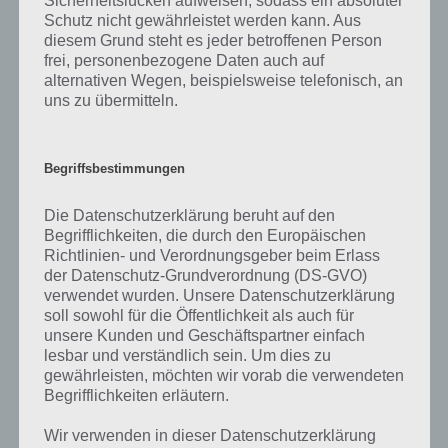
Sicherheitslücken aufweisen, sodass ein absoluter
entsprechend schon vorab ein Bild von der App machen will, kann
Schutz nicht gewährleistet werden kann. Aus
sich das nachfolgende (in englischer Sprache erhältliche) YouTube
diesem Grund steht es jeder betroffenen Person
Video anschauen, in dem ein Spieler euch Topia World Builder
frei, personenbezogene Daten auch auf
ausführlichst vorstellt.
alternativen Wegen, beispielsweise telefonisch, an
uns zu übermitteln.
Begriffsbestimmungen
Die Datenschutzerklärung beruht auf den
Begrifflichkeiten, die durch den Europäischen
Richtlinien- und Verordnungsgeber beim Erlass
der Datenschutz-Grundverordnung (DS-GVO)
verwendet wurden. Unsere Datenschutzerklärung
soll sowohl für die Öffentlichkeit als auch für
unsere Kunden und Geschäftspartner einfach
lesbar und verständlich sein. Um dies zu
gewährleisten, möchten wir vorab die verwendeten
Begrifflichkeiten erläutern.
App herunterladen
Wir verwenden in dieser Datenschutzerklärung