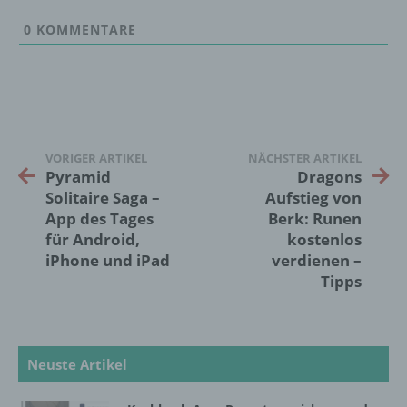
werden, um bestimmte persönliche Aspekte,
die sich auf eine natürliche Person beziehen,
0
KOMMENTARE
zu bewerten, insbesondere, um Aspekte
bezüglich Arbeitsleistung, wirtschaftlicher
Lage, Gesundheit, persönlicher Vorlieben,
Interessen, Zuverlässigkeit, Verhalten,
Aufenthaltsort oder Ortswechsel dieser
natürlichen Person zu analysieren oder
vorherzusagen.
VORIGER ARTIKEL
NÄCHSTER ARTIKEL
Pyramid
Dragons
Solitaire Saga –
Aufstieg von
f) Pseudonymisierung
App des Tages
Berk: Runen
für Android,
kostenlos
Pseudonymisierung ist die Verarbeitung
iPhone und iPad
verdienen –
personenbezogener Daten in einer Weise,
Tipps
auf welche die personenbezogenen Daten
ohne Hinzuziehung zusätzlicher
Informationen nicht mehr einer spezifischen
betroffenen Person zugeordnet werden
können, sofern diese zusätzlichen
Neuste Artikel
Informationen gesondert aufbewahrt werden
und technischen und organisatorischen