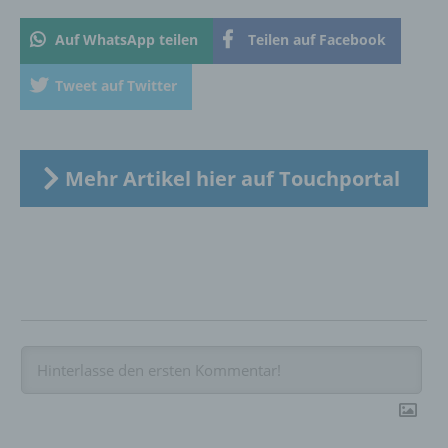
Verbreitung oder eine andere Form der
Auf WhatsApp teilen
Teilen auf Facebook
Bereitstellung, den Abgleich oder die
Verknüpfung, die Einschränkung, das
Löschen oder die Vernichtung.
Tweet auf Twitter
d) Einschränkung der Verarbeitung
Mehr Artikel hier auf Touchportal
Einschränkung der Verarbeitung ist die
Markierung gespeicherter
personenbezogener Daten mit dem Ziel, ihre
künftige Verarbeitung einzuschränken.
e) Profiling
Profiling ist jede Art der automatisierten
Verarbeitung personenbezogener Daten, die
darin besteht, dass diese
personenbezogenen Daten verwendet