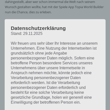
dahingestellt, aber wer schon immermal die Welt nach seinem
Wunsch gestalten wollte, hat mit der Spiele App Topia World Builder
nun die Chance, dies zu erleben.
Berge, Flüsse, Vegetation und mehr mit
Datenschutzerklärung
Topia World Builder
Stand: 29.11.2025
Wir freuen uns sehr über Ihr Interesse an unserem
Der Topia
Unternehmen. Eine Nutzung der Internetseiten ist
World Builder
grundsätzlich ohne jede Angabe
bietet für euer
personenbezogener Daten möglich. Sofern eine
Smartphone
betroffene Person besondere Services unseres
und Tablet
Unternehmens über unsere Internetseite in
zahlreiche
Anspruch nehmen möchte, könnte jedoch eine
Verarbeitung personenbezogener Daten
erforderlich werden. Ist die Verarbeitung
personenbezogener Daten erforderlich und
Erschaffe in Topia World Builder die
besteht für eine solche Verarbeitung keine
Welt, wie sie dir gefällt (c) Crescent
gesetzliche Grundlage, holen wir generell eine
Moon Games
Einwilligung der betroffenen Person ein.