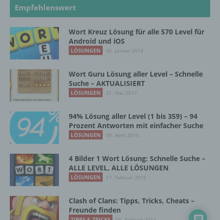
Unionsrecht oder dem Recht der
Empfehlenswert
Mitgliedstaaten vorgesehen werden.
Wort Kreuz Lösung für alle 570 Level für
Android und iOS
h) Auftragsverarbeiter
LÖSUNGEN
05. Januar 2018
Auftragsverarbeiter ist eine natürliche oder
Wort Guru Lösung aller Level – Schnelle
juristische Person, Behörde, Einrichtung
Suche – AKTUALISIERT
oder andere Stelle, die personenbezogene
LÖSUNGEN
21. Mai 2017
Daten im Auftrag des Verantwortlichen
verarbeitet.
94% Lösung aller Level (1 bis 359) – 94
Prozent Antworten mit einfacher Suche
LÖSUNGEN
09. April 2015
i) Empfänger
4 Bilder 1 Wort Lösung: Schnelle Suche –
Empfänger ist eine natürliche oder juristische
ALLE LEVEL, ALLE LÖSUNGEN
Person, Behörde, Einrichtung oder andere
LÖSUNGEN
17. Februar 2015
Stelle, der personenbezogene Daten
offengelegt werden, unabhängig davon, ob
Clash of Clans: Tipps, Tricks, Cheats –
es sich bei ihr um einen Dritten handelt oder
Freunde finden
nicht. Behörden, die im Rahmen eines
TIPPS & TRICKS
06. Februar 2014