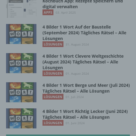
Kochbuch App: Rezepte speichern und
Maßnahmen unterliegen, die gewährleisten,
digital verwalten
dass die personenbezogenen Daten nicht
APPS
03. April 2025
einer identifizierten oder identifizierbaren
natürlichen Person zugewiesen werden.
4 Bilder 1 Wort Auf der Baustelle
(September 2024) Tägliches Rätsel – Alle
Lösungen
g) Verantwortlicher oder für die Verarbeitung
LÖSUNGEN
31. August 2024
Verantwortlicher
4 Bilder 1 Wort Clevere Weltgeschichte
Verantwortlicher oder für die Verarbeitung
(August 2024) Tägliches Rätsel – Alle
Verantwortlicher ist die natürliche oder
Lösungen
juristische Person, Behörde, Einrichtung
LÖSUNGEN
01. August 2024
oder andere Stelle, die allein oder
gemeinsam mit anderen über die Zwecke
4 Bilder 1 Wort Berge und Meer (Juli 2024)
und Mittel der Verarbeitung von
Tägliches Rätsel – Alle Lösungen
personenbezogenen Daten entscheidet.
LÖSUNGEN
01. Juli 2024
Sind die Zwecke und Mittel dieser
Verarbeitung durch das Unionsrecht oder
4 Bilder 1 Wort Richtig Lecker (Juni 2024)
das Recht der Mitgliedstaaten vorgegeben,
Tägliches Rätsel – Alle Lösungen
so kann der Verantwortliche
LÖSUNGEN
01. Juni 2024
beziehungsweise können die bestimmten
Kriterien seiner Benennung nach dem