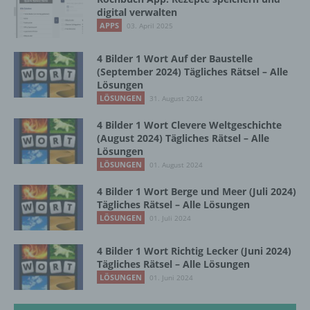
vorherzusagen.
digital verwalten
APPS
03. April 2025
f) Pseudonymisierung
4 Bilder 1 Wort Auf der Baustelle
(September 2024) Tägliches Rätsel – Alle
Pseudonymisierung ist die Verarbeitung
Lösungen
personenbezogener Daten in einer Weise,
LÖSUNGEN
31. August 2024
auf welche die personenbezogenen Daten
ohne Hinzuziehung zusätzlicher
4 Bilder 1 Wort Clevere Weltgeschichte
Informationen nicht mehr einer spezifischen
(August 2024) Tägliches Rätsel – Alle
Lösungen
betroffenen Person zugeordnet werden
können, sofern diese zusätzlichen
LÖSUNGEN
01. August 2024
Informationen gesondert aufbewahrt werden
4 Bilder 1 Wort Berge und Meer (Juli 2024)
und technischen und organisatorischen
Tägliches Rätsel – Alle Lösungen
Maßnahmen unterliegen, die gewährleisten,
LÖSUNGEN
01. Juli 2024
dass die personenbezogenen Daten nicht
einer identifizierten oder identifizierbaren
natürlichen Person zugewiesen werden.
4 Bilder 1 Wort Richtig Lecker (Juni 2024)
Tägliches Rätsel – Alle Lösungen
LÖSUNGEN
01. Juni 2024
g) Verantwortlicher oder für die Verarbeitung
Verantwortlicher