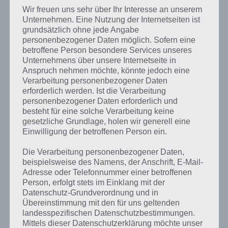
seinem Panzer
Wir freuen uns sehr über Ihr Interesse an unserem
von einer
Unternehmen. Eine Nutzung der Internetseiten ist
Anhöhe aus
grundsätzlich ohne jede Angabe
durch einen
personenbezogener Daten möglich. Sofern eine
hügeligen
betroffene Person besondere Services unseres
Parkour zu
Unternehmens über unsere Internetseite in
Panzer Geekz Screenshot -(c) GAME
Anspruch nehmen möchte, könnte jedoch eine
steuern, ohne
TROOPERS
Verarbeitung personenbezogener Daten
dass dieser
erforderlich werden. Ist die Verarbeitung
zum Stillstand
personenbezogener Daten erforderlich und
kommt. Das Problem dabei ist, dass man seinem Fahrzeug nur
besteht für eine solche Verarbeitung keine
einmal am Start einen Schubs geben kann und danach nur noch die
gesetzliche Grundlage, holen wir generell eine
Richtung bestimmt. Das macht man mit Neigen des Smartphones,
Einwilligung der betroffenen Person ein.
was auch recht präzise funktioniert.
Die Verarbeitung personenbezogener Daten,
Um in Panzer Geekz wieder Fahrt aufzunehmen, musst du mit
beispielsweise des Namens, der Anschrift, E-Mail-
deinem Panzer Soldaten, Schafe oder Bäume umfahren, wodurch du
Adresse oder Telefonnummer einer betroffenen
nicht nur Punkte, sondern auch einen Geschwindigkeitsboost
Person, erfolgt stets im Einklang mit der
bekommst, welcher dich deinem Ziel etwas näher bringt. Einige
Datenschutz-Grundverordnung und in
bremsende Hindernisse wie Mauern, können dabei auch mit einem
Übereinstimmung mit den für uns geltenden
tippen auf das Display überwunden werden.
landesspezifischen Datenschutzbestimmungen.
Mittels dieser Datenschutzerklärung möchte unser