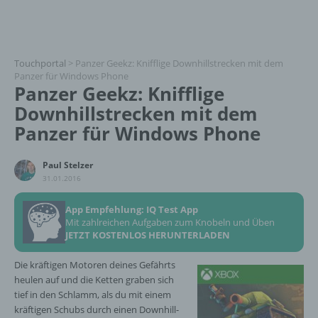
Touchportal
>
Panzer Geekz: Knifflige Downhillstrecken mit dem
Panzer für Windows Phone
Panzer Geekz: Knifflige
Downhillstrecken mit dem
Panzer für Windows Phone
Paul Stelzer
31.01.2016
App Empfehlung: IQ Test App
Mit zahlreichen Aufgaben zum Knobeln und Üben
JETZT KOSTENLOS HERUNTERLADEN
Die kräftigen Motoren deines Gefährts
heulen auf und die Ketten graben sich
tief in den Schlamm, als du mit einem
kräftigen Schubs durch einen Downhill-