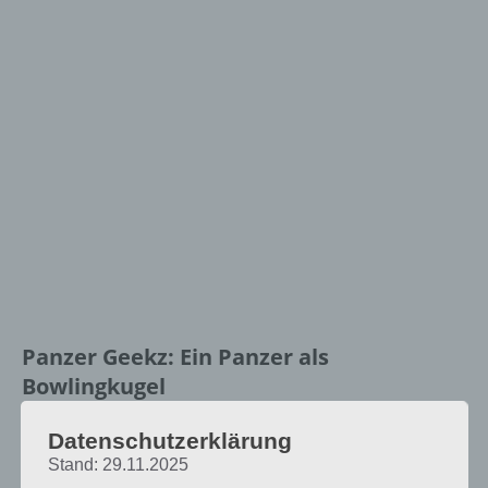
Panzer
Geekz
: Ein Panzer als
Bowlingkugel
In Panzer
Datenschutzerklärung
Geekz geht es
Stand: 29.11.2025
darum,