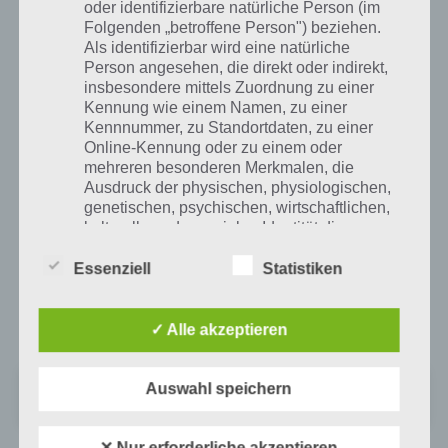
sehr unterhaltsam, sodass selten lange Weile aufkommt. Zusammen
oder identifizierbare natürliche Person (im
mit dem Kompromiss, dass man sich nichts freikaufen muss, wenn
Folgenden „betroffene Person") beziehen.
man zu einem Panzer Geek geworden ist, hat das Spiel auch einen
Als identifizierbar wird eine natürliche
echten Anreiz es bis zum letzten Level zu spielen.
Person angesehen, die direkt oder indirekt,
insbesondere mittels Zuordnung zu einer
Panzer Geekz von GAME TROOPERS ist exklusiv für Windows Phone
Kennung wie einem Namen, zu einer
Kennnummer, zu Standortdaten, zu einer
erhältlich und lässt sich aus dem Windows Store kostenlos
Online-Kennung oder zu einem oder
downloaden.
mehreren besonderen Merkmalen, die
Ausdruck der physischen, physiologischen,
genetischen, psychischen, wirtschaftlichen,
Panzer Geekz für Windows Phone im
kulturellen oder sozialen Identität dieser
Windows Store
natürlichen Person sind, identifiziert werden
kann.
Essenziell
Statistiken
Das Spiel kann im Windows Store kostenlos heruntergeladen
werden. Die App steht dabei für alle Garäte mit Windows Phone 7
oder neuer zur Verfügung. Zum Windows Store:
✓ Alle akzeptieren
b) betroffene Person
Betroffene Person ist jede identifizierte oder
Panzer Geekz
Auswahl speichern
identifizierbare natürliche Person, deren
Preis:
Kostenlos
personenbezogene Daten von dem für die
Verarbeitung Verantwortlichen verarbeitet
✕ Nur erforderliche akzeptieren