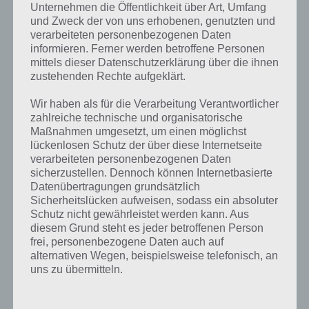
Unternehmen die Öffentlichkeit über Art, Umfang
Kostenlos mit Kompromiss
und Zweck der von uns erhobenen, genutzten und
verarbeiteten personenbezogenen Daten
Panzer
Geekz
hat insgesamt neun verschiedene Szenarien mit
informieren. Ferner werden betroffene Personen
jeweils sechs unterschiedlichen Leveln. Das bietet eine gute
mittels dieser Datenschutzerklärung über die ihnen
Grundlage um lange Spaß mit dem Spiel zu haben, denn man muss
zustehenden Rechte aufgeklärt.
vor allem
spätere
Level
oft mehrmals bestreiten, da Panzer
Wir haben als für die Verarbeitung Verantwortlicher
Geekz
eine klare Regel hat: Du musst dir nichts freikaufen, wenn du
zahlreiche technische und organisatorische
gut genug bist. Das bedeutet, dass man bei jedem Level
alle drei
Maßnahmen umgesetzt, um einen möglichst
Sterne braucht, um problemlos durch die Szenarien zu kommen.
Um
lückenlosen Schutz der über diese Internetseite
das zu schaffen hat Panzer
Geekz
in jedem Level einen besonderen
verarbeiteten personenbezogenen Daten
Charakter versteckt, welcher meist nicht auf dem direkten Weg vom
sicherzustellen. Dennoch können Internetbasierte
Start zur Zielfahne liegt, jedoch Extrapunkte bringt.
Datenübertragungen grundsätzlich
Sicherheitslücken aufweisen, sodass ein absoluter
Schutz nicht gewährleistet werden kann. Aus
Trailer des Entwicklers zu Panzer Geekz
diesem Grund steht es jeder betroffenen Person
frei, personenbezogene Daten auch auf
Um einen kleinen Eindruck vom eigentlichen Spiel zu
be
kommen
,
alternativen Wegen, beispielsweise telefonisch, an
haben wir euch hier einen Trailer des
Entwickl
ers
verlinkt, der zeigt,
uns zu übermitteln.
dass Panzer
Geekz
gar nicht so einfach zu meistern ist.