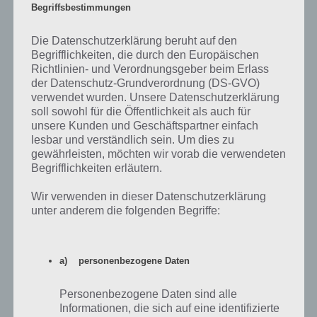
Begriffsbestimmungen
Die Datenschutzerklärung beruht auf den
Begrifflichkeiten, die durch den Europäischen
Richtlinien- und Verordnungsgeber beim Erlass
der Datenschutz-Grundverordnung (DS-GVO)
verwendet wurden. Unsere Datenschutzerklärung
soll sowohl für die Öffentlichkeit als auch für
unsere Kunden und Geschäftspartner einfach
lesbar und verständlich sein. Um dies zu
gewährleisten, möchten wir vorab die verwendeten
Begrifflichkeiten erläutern.
Wir verwenden in dieser Datenschutzerklärung
unter anderem die folgenden Begriffe:
App herunterladen
Panzer Geekz überzeugt uns mit seiner einfachen Steuerung und
den coolen Leveln. Man findet sich sehr schnell in die simple
a) personenbezogene Daten
Lenkung hinein, benötigt aber etwas Zeit und Geduld um sie
endgültig zu meistern. Panzer Geekz gestaltet diesen Prozess aber
Personenbezogene Daten sind alle
durch abwechslungsreiche und immer wieder neue verrückte Level
Informationen, die sich auf eine identifizierte