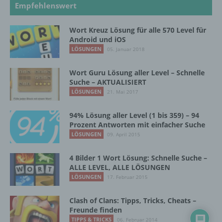
Empfehlenswert
Verantwortlicher oder für die Verarbeitung
Wort Kreuz Lösung für alle 570 Level für
Verantwortlicher ist die natürliche oder
Android und iOS
juristische Person, Behörde, Einrichtung
LÖSUNGEN
oder andere Stelle, die allein oder
05. Januar 2018
gemeinsam mit anderen über die Zwecke
und Mittel der Verarbeitung von
Wort Guru Lösung aller Level – Schnelle
personenbezogenen Daten entscheidet.
Suche – AKTUALISIERT
Sind die Zwecke und Mittel dieser
LÖSUNGEN
21. Mai 2017
Verarbeitung durch das Unionsrecht oder
das Recht der Mitgliedstaaten vorgegeben,
94% Lösung aller Level (1 bis 359) – 94
so kann der Verantwortliche
Prozent Antworten mit einfacher Suche
beziehungsweise können die bestimmten
LÖSUNGEN
09. April 2015
Kriterien seiner Benennung nach dem
Unionsrecht oder dem Recht der
4 Bilder 1 Wort Lösung: Schnelle Suche –
Mitgliedstaaten vorgesehen werden.
ALLE LEVEL, ALLE LÖSUNGEN
LÖSUNGEN
17. Februar 2015
h) Auftragsverarbeiter
Clash of Clans: Tipps, Tricks, Cheats –
Freunde finden
Auftragsverarbeiter ist eine natürliche oder
TIPPS & TRICKS
06. Februar 2014