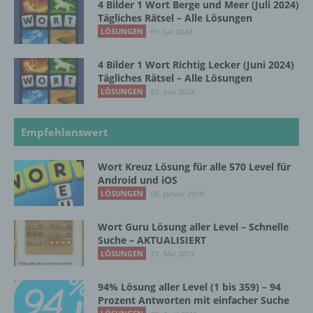
4 Bilder 1 Wort Berge und Meer (Juli 2024)
Tägliches Rätsel – Alle Lösungen
g) Verantwortlicher oder für die Verarbeitung
LÖSUNGEN
01. Juli 2024
Verantwortlicher
4 Bilder 1 Wort Richtig Lecker (Juni 2024)
Verantwortlicher oder für die Verarbeitung
Tägliches Rätsel – Alle Lösungen
Verantwortlicher ist die natürliche oder
LÖSUNGEN
01. Juni 2024
juristische Person, Behörde, Einrichtung
oder andere Stelle, die allein oder
gemeinsam mit anderen über die Zwecke
Empfehlenswert
und Mittel der Verarbeitung von
personenbezogenen Daten entscheidet.
Wort Kreuz Lösung für alle 570 Level für
Sind die Zwecke und Mittel dieser
Android und iOS
Verarbeitung durch das Unionsrecht oder
LÖSUNGEN
05. Januar 2018
das Recht der Mitgliedstaaten vorgegeben,
so kann der Verantwortliche
beziehungsweise können die bestimmten
Wort Guru Lösung aller Level – Schnelle
Kriterien seiner Benennung nach dem
Suche – AKTUALISIERT
Unionsrecht oder dem Recht der
LÖSUNGEN
21. Mai 2017
Mitgliedstaaten vorgesehen werden.
94% Lösung aller Level (1 bis 359) – 94
Prozent Antworten mit einfacher Suche