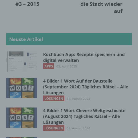
Interessen, Zuverlässigkeit, Verhalten,
#3 – 2015
die Stadt wieder
Aufenthaltsort oder Ortswechsel dieser
auf
natürlichen Person zu analysieren oder
vorherzusagen.
Neuste Artikel
f) Pseudonymisierung
Kochbuch App: Rezepte speichern und
Pseudonymisierung ist die Verarbeitung
digital verwalten
personenbezogener Daten in einer Weise,
APPS
03. April 2025
auf welche die personenbezogenen Daten
ohne Hinzuziehung zusätzlicher
Informationen nicht mehr einer spezifischen
4 Bilder 1 Wort Auf der Baustelle
betroffenen Person zugeordnet werden
(September 2024) Tägliches Rätsel – Alle
Lösungen
können, sofern diese zusätzlichen
Informationen gesondert aufbewahrt werden
LÖSUNGEN
31. August 2024
und technischen und organisatorischen
4 Bilder 1 Wort Clevere Weltgeschichte
Maßnahmen unterliegen, die gewährleisten,
(August 2024) Tägliches Rätsel – Alle
dass die personenbezogenen Daten nicht
Lösungen
einer identifizierten oder identifizierbaren
LÖSUNGEN
01. August 2024
natürlichen Person zugewiesen werden.