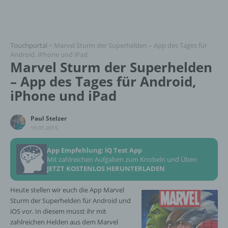
Touchportal
>
Marvel Sturm der Superhelden – App des Tages für
Android, iPhone und iPad
Marvel Sturm der Superhelden
– App des Tages für Android,
iPhone und iPad
Paul Stelzer
19.01.2015
App Empfehlung: IQ Test App
Mit zahlreichen Aufgaben zum Knobeln und Üben
JETZT KOSTENLOS HERUNTERLADEN
Heute stellen wir euch die App Marvel
Sturm der Superhelden für Android und
iOS vor. In diesem müsst ihr mit
zahlreichen Helden aus dem Marvel