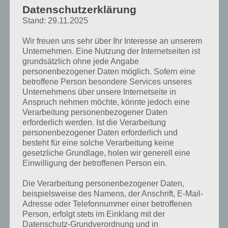
Schurken
Datenschutzerklärung
mischen im
Stand: 29.11.2025
Kampfspiel
Marvel Sturm
Wir freuen uns sehr über Ihr Interesse an unserem
der
Unternehmen. Eine Nutzung der Internetseiten ist
Superhelden
grundsätzlich ohne jede Angabe
Marvel Sturm der Superhelden
mit. Mit einer
personenbezogener Daten möglich. Sofern eine
Screenshot – (c) Kabam
betroffene Person besondere Services unseres
Unternehmens über unsere Internetseite in
atemberaubenden Grafik wurden die Charaktere umgesetzt und
Anspruch nehmen möchte, könnte jedoch eine
jeder erhielt seine eigenen Spezialfertigkeiten, mit denen er in den
Verarbeitung personenbezogener Daten
erforderlich werden. Ist die Verarbeitung
Kampf zieht.
personenbezogener Daten erforderlich und
besteht für eine solche Verarbeitung keine
Die Steuerung wurde dabei für Smartphones und Tablets angepasst,
gesetzliche Grundlage, holen wir generell eine
sodass zahlreiche Kampfelemente übernommen werden konnten,
Einwilligung der betroffenen Person ein.
die man von solchen Spielen erwartet.
Die Verarbeitung personenbezogener Daten,
Das Hauptziel in Marvel Sturm der Superhelden ist es Kang zu
beispielsweise des Namens, der Anschrift, E-Mail-
besiegen und hilft beim Kampf gegen die Zerstörung des Marvel-
Adresse oder Telefonnummer einer betroffenen
Universums.
Person, erfolgt stets im Einklang mit der
Datenschutz-Grundverordnung und in