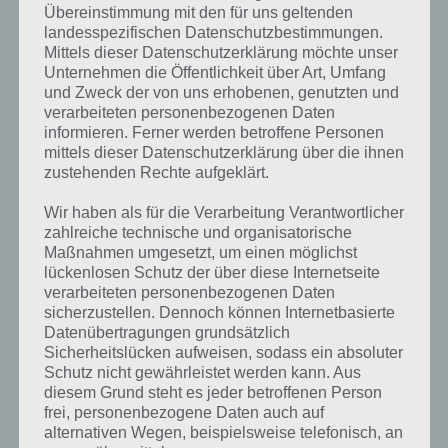
Übereinstimmung mit den für uns geltenden
Aufregende Kämpfe und Kampftechniken
landesspezifischen Datenschutzbestimmungen.
Mittels dieser Datenschutzerklärung möchte unser
Die Kämpfe gestalten sich als aufregend, denn diverse Steuerungen
Unternehmen die Öffentlichkeit über Art, Umfang
sind hier möglich. So kann links und rechts gewischt werden, es kann
und Zweck der von uns erhobenen, genutzten und
die linke bzw. rechte Seite einmal oder mehrfach angetippt werden,
verarbeiteten personenbezogenen Daten
wodurch zahlreiche Kampftechniken zur Auswahl stehen.
informieren. Ferner werden betroffene Personen
mittels dieser Datenschutzerklärung über die ihnen
zustehenden Rechte aufgeklärt.
So kann man zurückweichen oder in die Defensive gehen, als auch
verschiedene offensive Kampftechniken wählen. Jeder Superheld hat
Wir haben als für die Verarbeitung Verantwortlicher
dabei verschiedene Spezialfertigkeiten, die eingesetzt werden
zahlreiche technische und organisatorische
können.
Maßnahmen umgesetzt, um einen möglichst
lückenlosen Schutz der über diese Internetseite
Auf deinem Weg zu Kang sammelst du Champions sowie Schurken,
verarbeiteten personenbezogenen Daten
die sich deinem Team anschließen. Dabei gibt es auch einen
sicherzustellen. Dennoch können Internetbasierte
Kollektivboni, der abhängig von den gewählten Charakteren ist. So
Datenübertragungen grundsätzlich
verändern sich deren Werte, Fähigkeiten und Spezialtechniken,
Sicherheitslücken aufweisen, sodass ein absoluter
sodass man in Marvel Sturm der Superhelden nur mit einer guten
Schutz nicht gewährleistet werden kann. Aus
Strategie und viel Geschicklichkeit gewinnen kann.
diesem Grund steht es jeder betroffenen Person
frei, personenbezogene Daten auch auf
alternativen Wegen, beispielsweise telefonisch, an