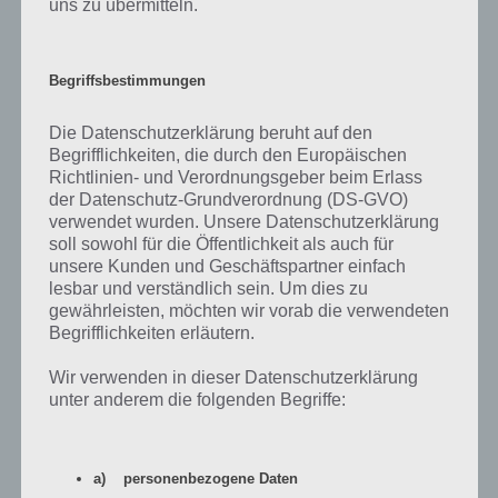
Trailer zu Marvel Sturm der Superhelden
uns zu übermitteln.
Damit du dir ein besseres Bild zu Marvel Sturm der Superhelden
machen kannst, haben wir hier ein Trailer Video zum Spiel:
Begriffsbestimmungen
Die Datenschutzerklärung beruht auf den
App herunterladen
Begrifflichkeiten, die durch den Europäischen
Richtlinien- und Verordnungsgeber beim Erlass
Marvel Sturm der Superhelden kannst du dir kostenlos im Google
der Datenschutz-Grundverordnung (DS-GVO)
Play Store und im iTunes App Store herunterladen. Wer auf die
verwendet wurden. Unsere Datenschutzerklärung
Marvel Superhelden steht, der wird hiermit viel Freude haben. Das
soll sowohl für die Öffentlichkeit als auch für
Kampfspiel wurde dabei für Smartphones und Tablets angepasst
unsere Kunden und Geschäftspartner einfach
lesbar und verständlich sein. Um dies zu
und dadurch sehr gut zu bedienen.
gewährleisten, möchten wir vorab die verwendeten
Begrifflichkeiten erläutern.
Auch die grafische Umsetzung kann überzeugen und ist schön
anzusehen. Die zahlreichen Superhelden und Schurken sehen
Wir verwenden in dieser Datenschutzerklärung
beeindruckend aus.
unter anderem die folgenden Begriffe:
Die App Marvel Sturm der Superhelden kann kostenlos
heruntergeladen werden, beinhaltet aber In-App-Käufe, mit denen
das ganze vereinfacht werden kann. Von Pay2Win kann hier zwar
a) personenbezogene Daten
nicht die Rede sein, wer aber schneller vorankommen will, muss zum