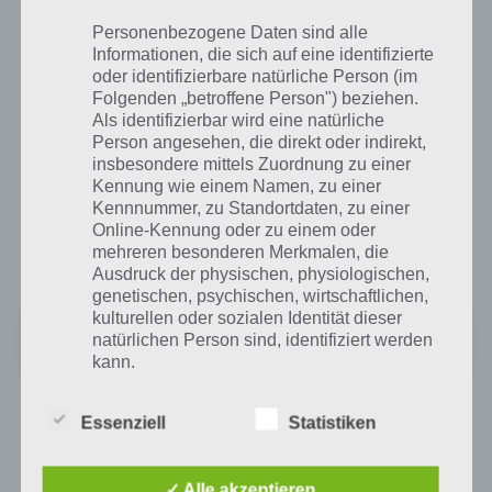
Kauf greifen.
Personenbezogene Daten sind alle
Informationen, die sich auf eine identifizierte
oder identifizierbare natürliche Person (im
Marvel Sturm der Superhelden für Android
Folgenden „betroffene Person") beziehen.
im Google Play Store
Als identifizierbar wird eine natürliche
Person angesehen, die direkt oder indirekt,
Im Google Play Store kann Marvel Sturm der Superhelden ab
insbesondere mittels Zuordnung zu einer
Kennung wie einem Namen, zu einer
Android 4 heruntergeladen werden. Neben einem modernen
Kennnummer, zu Standortdaten, zu einer
Smartphone bzw. Tablet wird auch über 230 MB freier Speicherplatz
Online-Kennung oder zu einem oder
benötigt, um das Spiel installieren zu können. Bei den Spielern
mehreren besonderen Merkmalen, die
kommt die App mit um die 4 Sterne hingegen gut an.
Ausdruck der physischen, physiologischen,
genetischen, psychischen, wirtschaftlichen,
kulturellen oder sozialen Identität dieser
Marvel Sturm der Superhelden
natürlichen Person sind, identifiziert werden
Preis:
Kostenlos
kann.
Essenziell
Statistiken
App für iPhone, iPad und iPod Touch im
b) betroffene Person
iTunes App Store
Betroffene Person ist jede identifizierte oder
✓ Alle akzeptieren