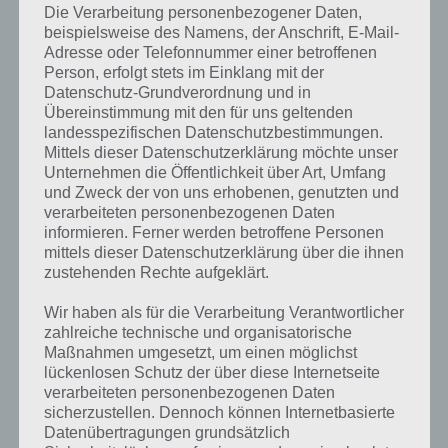
Auf den ersten Blick sieht die Verpackung und der Inhalt von LEGO-
Die Verarbeitung personenbezogener Daten,
Set 21201 „Life of George“ wie ein gewöhnliches LEGO-Set aus, doch
beispielsweise des Namens, der Anschrift, E-Mail-
das kleine, schwarz gepunktete Spielbrett und die kleine
Adresse oder Telefonnummer einer betroffenen
Bedienungsanleitung verrät, dass weit mehr in diesem Set
Person, erfolgt stets im Einklang mit der
schlummert. Mit einer Suche nach „Life of George“ in Googles
Datenschutz-Grundverordnung und in
Playstore oder Apples App Store wird man direkt fündig und kann
Übereinstimmung mit den für uns geltenden
landesspezifischen Datenschutzbestimmungen.
kostenlos die benötigte App Life of George im Google Play Store
Mittels dieser Datenschutzerklärung möchte unser
herunterladen:
Unternehmen die Öffentlichkeit über Art, Umfang
und Zweck der von uns erhobenen, genutzten und
Der erste Start ist kinderleicht und nur wenige Klicks sind nötig, um
verarbeiteten personenbezogenen Daten
in das erste Level zu gelangen. Auch das Spielprinzip ist nicht nur
informieren. Ferner werden betroffene Personen
einfach, sondern auch genial. Die App gibt dem Spieler ein
mittels dieser Datenschutzerklärung über die ihnen
bestimmtes Modell vor, das er zu bauen hat. Die Schwierigkeit dabei
zustehenden Rechte aufgeklärt.
ist der verstreichende Countdown auf dem Smartphone-Bildschirm.
Wir haben als für die Verarbeitung Verantwortlicher
zahlreiche technische und organisatorische
Hat der Spieler es geschafft in der vorgegebenen Zeit das Modell zu
Maßnahmen umgesetzt, um einen möglichst
bauen, muss er dies auf das Spielbrett legen und mittels Kamera
lückenlosen Schutz der über diese Internetseite
scannen. Die App überprüft das Ergebnis mit der Vorgabe und bei
verarbeiteten personenbezogenen Daten
Korrektheit gibt es Punkte für die verbliebene Zeit.
sicherzustellen. Dennoch können Internetbasierte
Datenübertragungen grundsätzlich