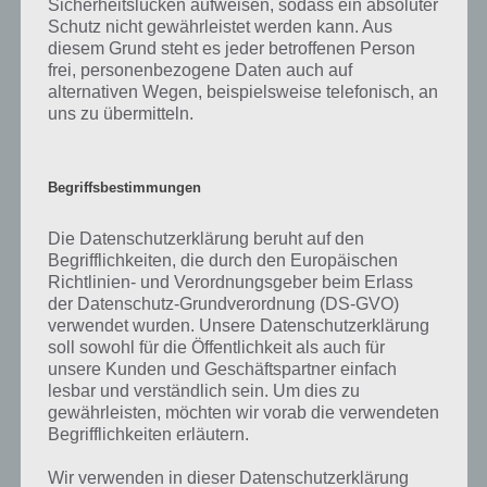
Sicherheitslücken aufweisen, sodass ein absoluter
Preis von Set 21201
Schutz nicht gewährleistet werden kann. Aus
diesem Grund steht es jeder betroffenen Person
Mit 26,99 Euro ist das Set nicht
frei, personenbezogene Daten auch auf
ganz billig und auf den ersten
alternativen Wegen, beispielsweise telefonisch, an
Blick erhält man auch nur
uns zu übermitteln.
gerade mal 144 bunte Steine.
Doch in Verbindung mit dem
Smartphone wird LEGOs Life of
Begriffsbestimmungen
George zu einem interaktiven
Geschicklichkeitsspiel für die
Die Datenschutzerklärung beruht auf den
ganze Familie.
Begrifflichkeiten, die durch den Europäischen
Richtlinien- und Verordnungsgeber beim Erlass
Lego Life of George
der Datenschutz-Grundverordnung (DS-GVO)
Weitere Features
Bauvorgabe Set 21201
verwendet wurden. Unsere Datenschutzerklärung
von Life of George
soll sowohl für die Öffentlichkeit als auch für
unsere Kunden und Geschäftspartner einfach
Obwohl das Set nur 144 Steine enthält, können damit insgesamt
lesbar und verständlich sein. Um dies zu
gewährleisten, möchten wir vorab die verwendeten
über 250 verschiedene Modelle gebaut werden, die in vielen
Begrifflichkeiten erläutern.
verschiedenen Themen-Leveln wie Hawaii oder England verstreut
sind. Für Bau-Profis enthält die App neben einem moderaten auch
Wir verwenden in dieser Datenschutzerklärung
einen anspruchsvollen Schwierigkeitsgrad. Wem das alles nicht