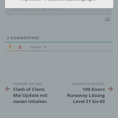
b) betroffene Person
Betroffene Person ist jede identifizierte oder
identifizierbare natürliche Person, deren
personenbezogene Daten von dem für die
3
KOMMENTARE
Verarbeitung Verantwortlichen verarbeitet
werden.
neuste
c) Verarbeitung
Verarbeitung ist jeder mit oder ohne Hilfe
automatisierter Verfahren ausgeführte
VORIGER ARTIKEL
NÄCHSTER ARTIKEL
Vorgang oder jede solche Vorgangsreihe im
Clash of Clans:
100 Doors
Zusammenhang mit personenbezogenen
Mai Update mit
Runaway Lösung
Daten wie das Erheben, das Erfassen, die
neuen Inhalten
Level 51 bis 60
Organisation, das Ordnen, die Speicherung,
die Anpassung oder Veränderung, das
Auslesen, das Abfragen, die Verwendung,