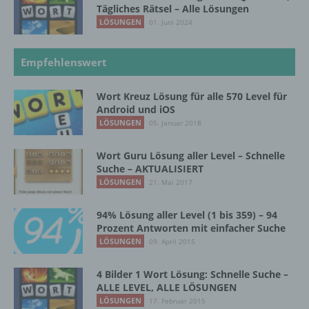
werden, um bestimmte persönliche Aspekte,
Tägliches Rätsel – Alle Lösungen
die sich auf eine natürliche Person beziehen,
LÖSUNGEN
01. Juni 2024
zu bewerten, insbesondere, um Aspekte
bezüglich Arbeitsleistung, wirtschaftlicher
Lage, Gesundheit, persönlicher Vorlieben,
Empfehlenswert
Interessen, Zuverlässigkeit, Verhalten,
Aufenthaltsort oder Ortswechsel dieser
Wort Kreuz Lösung für alle 570 Level für
natürlichen Person zu analysieren oder
Android und iOS
vorherzusagen.
LÖSUNGEN
05. Januar 2018
Wort Guru Lösung aller Level – Schnelle
f) Pseudonymisierung
Suche – AKTUALISIERT
LÖSUNGEN
21. Mai 2017
Pseudonymisierung ist die Verarbeitung
personenbezogener Daten in einer Weise,
94% Lösung aller Level (1 bis 359) – 94
auf welche die personenbezogenen Daten
Prozent Antworten mit einfacher Suche
ohne Hinzuziehung zusätzlicher
LÖSUNGEN
09. April 2015
Informationen nicht mehr einer spezifischen
betroffenen Person zugeordnet werden
4 Bilder 1 Wort Lösung: Schnelle Suche –
können, sofern diese zusätzlichen
ALLE LEVEL, ALLE LÖSUNGEN
Informationen gesondert aufbewahrt werden
LÖSUNGEN
17. Februar 2015
und technischen und organisatorischen