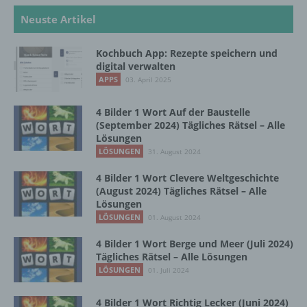
die Offenlegung durch Übermittlung,
Verbreitung oder eine andere Form der
Neuste Artikel
Bereitstellung, den Abgleich oder die
Verknüpfung, die Einschränkung, das
Kochbuch App: Rezepte speichern und
Löschen oder die Vernichtung.
digital verwalten
APPS
03. April 2025
d) Einschränkung der Verarbeitung
4 Bilder 1 Wort Auf der Baustelle
(September 2024) Tägliches Rätsel – Alle
Einschränkung der Verarbeitung ist die
Lösungen
Markierung gespeicherter
LÖSUNGEN
31. August 2024
personenbezogener Daten mit dem Ziel, ihre
künftige Verarbeitung einzuschränken.
4 Bilder 1 Wort Clevere Weltgeschichte
(August 2024) Tägliches Rätsel – Alle
Lösungen
LÖSUNGEN
01. August 2024
e) Profiling
4 Bilder 1 Wort Berge und Meer (Juli 2024)
Profiling ist jede Art der automatisierten
Tägliches Rätsel – Alle Lösungen
Verarbeitung personenbezogener Daten, die
LÖSUNGEN
01. Juli 2024
darin besteht, dass diese
personenbezogenen Daten verwendet
4 Bilder 1 Wort Richtig Lecker (Juni 2024)