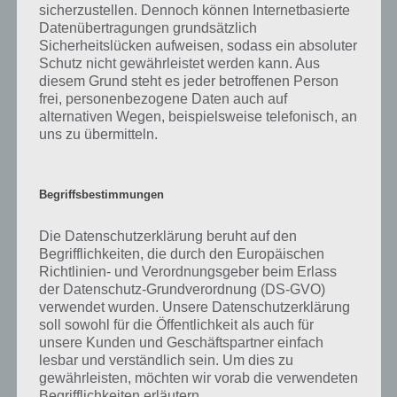
Erklärung des Spielprinzips anhand
sicherzustellen. Dennoch können Internetbasierte
der Harmony Lösung für Level 1 bis 10
Datenübertragungen grundsätzlich
Sicherheitslücken aufweisen, sodass ein absoluter
Da Harmony selber kein gutes Tutorial mit bringt, haben wir das
Schutz nicht gewährleistet werden kann. Aus
Spiel mal anhand der Level 1 bis 10 als Lösung parat. Dabei erklären
diesem Grund steht es jeder betroffenen Person
frei, personenbezogene Daten auch auf
wir zunächst das Spielprinzip und zeigen euch danach die Lösung
alternativen Wegen, beispielsweise telefonisch, an
der Level 1 bis 10 für Harmony. Solltest du in einem weiteren Level
uns zu übermitteln.
nicht weiterkommen, so melde dich einfach in den Kommentaren.
Das Level ist immer oben mittig zu sehen.
Begriffsbestimmungen
Die Datenschutzerklärung beruht auf den
Begrifflichkeiten, die durch den Europäischen
Richtlinien- und Verordnungsgeber beim Erlass
der Datenschutz-Grundverordnung (DS-GVO)
verwendet wurden. Unsere Datenschutzerklärung
soll sowohl für die Öffentlichkeit als auch für
unsere Kunden und Geschäftspartner einfach
lesbar und verständlich sein. Um dies zu
gewährleisten, möchten wir vorab die verwendeten
Begrifflichkeiten erläutern.