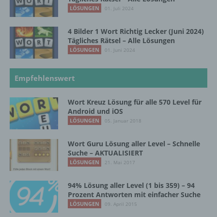
so kann der Verantwortliche
LÖSUNGEN
01. Juli 2024
beziehungsweise können die bestimmten
Kriterien seiner Benennung nach dem
Unionsrecht oder dem Recht der
4 Bilder 1 Wort Richtig Lecker (Juni 2024)
Mitgliedstaaten vorgesehen werden.
Tägliches Rätsel – Alle Lösungen
LÖSUNGEN
01. Juni 2024
h) Auftragsverarbeiter
Empfehlenswert
Auftragsverarbeiter ist eine natürliche oder
Wort Kreuz Lösung für alle 570 Level für
juristische Person, Behörde, Einrichtung
Android und iOS
oder andere Stelle, die personenbezogene
LÖSUNGEN
05. Januar 2018
Daten im Auftrag des Verantwortlichen
verarbeitet.
Wort Guru Lösung aller Level – Schnelle
Suche – AKTUALISIERT
LÖSUNGEN
21. Mai 2017
i) Empfänger
94% Lösung aller Level (1 bis 359) – 94
Empfänger ist eine natürliche oder juristische
Prozent Antworten mit einfacher Suche
Person, Behörde, Einrichtung oder andere
LÖSUNGEN
09. April 2015
Stelle, der personenbezogene Daten