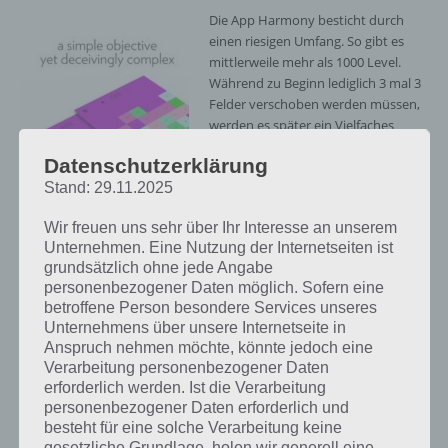
Die App Harmony besticht durch
einen riesigen Umfang. So gibt es
mittlerweile mehr als 1000 Level.
Während zu Beginn lediglich 3 mal 3
Felder verschoben werden müssen,
werden es später ein Vielfaches
mehr sein.Entsprechend kommt es
Datenschutzerklärung
bei Harmony auf eine gute
Stand: 29.11.2025
Vorstellungskraft an.
Wir freuen uns sehr über Ihr Interesse an unserem
Das Spielprinzip ist hingegen einfach.
Unternehmen. Eine Nutzung der Internetseiten ist
In jedem Level gibt es 3 bis 10
grundsätzlich ohne jede Angabe
Farben, welche in der richtigen
personenbezogener Daten möglich. Sofern eine
Reihenfolge angeordnet werden
betroffene Person besondere Services unseres
müssen. Auf jedem Feld gibt es
Unternehmens über unsere Internetseite in
Punkte, die angegeben, wie oft das
Harmony mit sehr
Anspruch nehmen möchte, könnte jedoch eine
Feld bewegt werden muss. Bewegt
kniffligen Levels – (c)
Verarbeitung personenbezogener Daten
werden darf in Harmony aber nur in
BorderLeap
erforderlich werden. Ist die Verarbeitung
der Reihe oder Spalte, was das
personenbezogener Daten erforderlich und
Ganze zu einem kniffligen
besteht für eine solche Verarbeitung keine
Unterfangen werden lässt.
gesetzliche Grundlage, holen wir generell eine