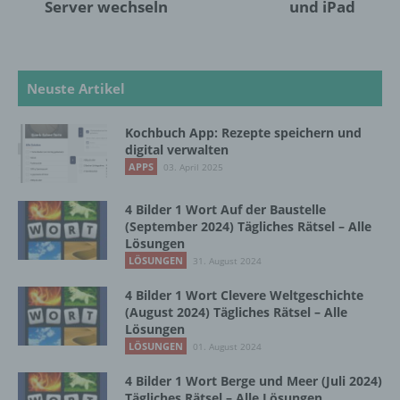
Server wechseln
und iPad
Informationen gesondert aufbewahrt werden
und technischen und organisatorischen
Maßnahmen unterliegen, die gewährleisten,
dass die personenbezogenen Daten nicht
Neuste Artikel
einer identifizierten oder identifizierbaren
natürlichen Person zugewiesen werden.
Kochbuch App: Rezepte speichern und
digital verwalten
APPS
g) Verantwortlicher oder für die Verarbeitung
03. April 2025
Verantwortlicher
4 Bilder 1 Wort Auf der Baustelle
Verantwortlicher oder für die Verarbeitung
(September 2024) Tägliches Rätsel – Alle
Verantwortlicher ist die natürliche oder
Lösungen
juristische Person, Behörde, Einrichtung
LÖSUNGEN
31. August 2024
oder andere Stelle, die allein oder
gemeinsam mit anderen über die Zwecke
4 Bilder 1 Wort Clevere Weltgeschichte
(August 2024) Tägliches Rätsel – Alle
und Mittel der Verarbeitung von
Lösungen
personenbezogenen Daten entscheidet.
LÖSUNGEN
Sind die Zwecke und Mittel dieser
01. August 2024
Verarbeitung durch das Unionsrecht oder
4 Bilder 1 Wort Berge und Meer (Juli 2024)
das Recht der Mitgliedstaaten vorgegeben,
Tägliches Rätsel – Alle Lösungen