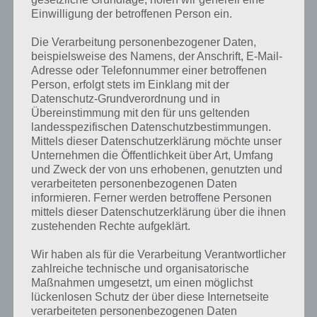
Einwilligung der betroffenen Person ein.
Indem man unten auf das Auge tippt, sieht man welche Farbe wo
angeordnet werden muss. Einfacher wird es dadurch aber nicht,
Die Verarbeitung personenbezogener Daten,
denn es hilft nicht bei der Lösung. Dies ist nur wichtig, wenn
beispielsweise des Namens, der Anschrift, E-Mail-
irgendwann vier oder mehr Farben zur Verfügung stehen und so
Adresse oder Telefonnummer einer betroffenen
nicht klar ist, welche Farbe wo in der Mitte angeordnet sein muss.
Person, erfolgt stets im Einklang mit der
Datenschutz-Grundverordnung und in
Übereinstimmung mit den für uns geltenden
Tolle grafische und musikalische Umsetzng
landesspezifischen Datenschutzbestimmungen.
Mittels dieser Datenschutzerklärung möchte unser
Unternehmen die Öffentlichkeit über Art, Umfang
Außerdem besticht Harmony durch eine tolle grafische und
und Zweck der von uns erhobenen, genutzten und
musikalische Untermalung. Diese ist zwar simpel gehalten, trägt
verarbeiteten personenbezogenen Daten
trotzdem aber zur gelungenen Umsetzung bei. Weniger schön sind
informieren. Ferner werden betroffene Personen
die In-App-Käufe. So kann man nur eine begrenzte Anzahl an
mittels dieser Datenschutzerklärung über die ihnen
Schritten zurückgehen. Weitere “Undos” sind nur via In-App-Kauf
zustehenden Rechte aufgeklärt.
erhältlich. Auch kann man via In-App-Kauf einen weiter Button
freischalten, wodurch man direkt zum nächsten Level von Harmony
Wir haben als für die Verarbeitung Verantwortlicher
springen kann. Glücklicherweise sind diese In-App-Käufe nur
zahlreiche technische und organisatorische
optional und keine Pflicht.
Maßnahmen umgesetzt, um einen möglichst
lückenlosen Schutz der über diese Internetseite
verarbeiteten personenbezogenen Daten