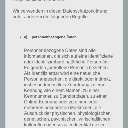
Wir verwenden in dieser Datenschutzerklärung
unter anderem die folgenden Begriffe:
App Harmony herunterladen
Uns hat die App Harmony sehr gut gefallen. Diese ist sehr einfach
a) personenbezogene Daten
gehalten und das Spielprinzip, wenn man es verstanden hat, läd zu
etlichen Spielstunden ein. So muss man wissen, dass Felder immer
Personenbezogene Daten sind alle
nur in der Reihe oder Spalte verschoben werden können und die
Informationen, die sich auf eine identifizierte
Farben entsprechend der Vorlage platziert sein müssen. Hilfreich
oder identifizierbare natürliche Person (im
sind dazu auch die Farben oben und unten, sodass klar ist, wo die
Folgenden „betroffene Person") beziehen.
Felder abgelegt werden müssen.
Als identifizierbar wird eine natürliche
Person angesehen, die direkt oder indirekt,
Auch wenn In-App-Käufe vorhanden sind, sind diese nicht zwingend
insbesondere mittels Zuordnung zu einer
notwendig, aber trotzdem manchmal nervig, wenn man nicht ein
Kennung wie einem Namen, zu einer
paar Schritte zurückgehen kann. Das fällt vor allem in den Leveln auf,
Kennnummer, zu Standortdaten, zu einer
wo es bis zu 10 Farben gibt, denn hier sind zahlreiche Schritte zu
Online-Kennung oder zu einem oder
erledigen. Harmony könnt ihr euch im Google Play Store für Android
mehreren besonderen Merkmalen, die
und im iTunes App Store für iPhone, iPad und iPod Touch
Ausdruck der physischen, physiologischen,
herunterladen.
genetischen, psychischen, wirtschaftlichen,
kulturellen oder sozialen Identität dieser