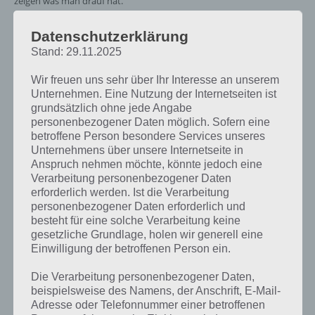
zeigen was man drauf hat.
Datenschutzerklärung
In Guns’n’Glory Heroes gilt es zudem Münzen einzusammeln, welche
Stand: 29.11.2025
die Feinde fallen lassen. Damit kann man sich dann weitere Einheiten
kaufen. Da unsere Einheiten selber über Spezialfertigkeiten besitzen,
Wir freuen uns sehr über Ihr Interesse an unserem
müssen auch diese von Zeit zu Zeit aufgeladen werden. Guns’n’Glory
Unternehmen. Eine Nutzung der Internetseiten ist
Heroes macht wirklich sehr viel Spaß und Fans von Tower Defense
grundsätzlich ohne jede Angabe
Spielen werden auch hier wieder großen Grund zu Freude haben.
personenbezogener Daten möglich. Sofern eine
betroffene Person besondere Services unseres
Unternehmens über unsere Internetseite in
Anspruch nehmen möchte, könnte jedoch eine
Verarbeitung personenbezogener Daten
erforderlich werden. Ist die Verarbeitung
personenbezogener Daten erforderlich und
besteht für eine solche Verarbeitung keine
gesetzliche Grundlage, holen wir generell eine
Einwilligung der betroffenen Person ein.
Die Verarbeitung personenbezogener Daten,
beispielsweise des Namens, der Anschrift, E-Mail-
Adresse oder Telefonnummer einer betroffenen