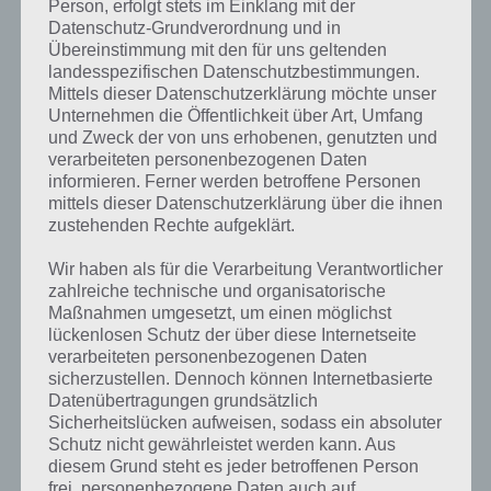
Person, erfolgt stets im Einklang mit der
Datenschutz-Grundverordnung und in
Übereinstimmung mit den für uns geltenden
landesspezifischen Datenschutzbestimmungen.
Mittels dieser Datenschutzerklärung möchte unser
Unternehmen die Öffentlichkeit über Art, Umfang
und Zweck der von uns erhobenen, genutzten und
verarbeiteten personenbezogenen Daten
informieren. Ferner werden betroffene Personen
mittels dieser Datenschutzerklärung über die ihnen
zustehenden Rechte aufgeklärt.
Guns’n’Glory Heroes für Android im
Wir haben als für die Verarbeitung Verantwortlicher
zahlreiche technische und organisatorische
Google Play Store
Maßnahmen umgesetzt, um einen möglichst
lückenlosen Schutz der über diese Internetseite
Guns’n’Glory Heroes gibt es in zwei Versionen im Google Play Store.
verarbeiteten personenbezogenen Daten
Zum einen kostenlose Version und zum anderen als
sicherzustellen. Dennoch können Internetbasierte
kostenpflichtige. Die Unterschiede sind dabei nur marginal. So
Datenübertragungen grundsätzlich
kommt die Premium Version von Guns’n’Glory Heroes ohne
Sicherheitslücken aufweisen, sodass ein absoluter
Werbung daher und ihr erhaltet von Beginn an 750 Münzen.
Schutz nicht gewährleistet werden kann. Aus
diesem Grund steht es jeder betroffenen Person
frei, personenbezogene Daten auch auf