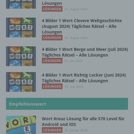
Lösungen
Löschen oder die Vernichtung.
LÖSUNGEN
31. August 2024
4 Bilder 1 Wort Clevere Weltgeschichte
d) Einschränkung der Verarbeitung
(August 2024) Tägliches Rätsel – Alle
Lösungen
LÖSUNGEN
01. August 2024
Einschränkung der Verarbeitung ist die
Markierung gespeicherter
4 Bilder 1 Wort Berge und Meer (Juli 2024)
personenbezogener Daten mit dem Ziel, ihre
Tägliches Rätsel – Alle Lösungen
künftige Verarbeitung einzuschränken.
LÖSUNGEN
01. Juli 2024
4 Bilder 1 Wort Richtig Lecker (Juni 2024)
e) Profiling
Tägliches Rätsel – Alle Lösungen
LÖSUNGEN
01. Juni 2024
Profiling ist jede Art der automatisierten
Verarbeitung personenbezogener Daten, die
Empfehlenswert
darin besteht, dass diese
personenbezogenen Daten verwendet
werden, um bestimmte persönliche Aspekte,
Wort Kreuz Lösung für alle 570 Level für
die sich auf eine natürliche Person beziehen,
Android und iOS
zu bewerten, insbesondere, um Aspekte
LÖSUNGEN
05. Januar 2018
bezüglich Arbeitsleistung, wirtschaftlicher