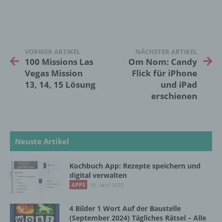
Betroffene Person ist jede identifizierte oder
identifizierbare natürliche Person, deren
personenbezogene Daten von dem für die
Verarbeitung Verantwortlichen verarbeitet
VORIGER ARTIKEL
NÄCHSTER ARTIKEL
werden.
100 Missions Las
Om Nom: Candy
Vegas Mission
Flick für iPhone
13, 14, 15 Lösung
und iPad
c) Verarbeitung
erschienen
Verarbeitung ist jeder mit oder ohne Hilfe
automatisierter Verfahren ausgeführte
Vorgang oder jede solche Vorgangsreihe im
Neuste Artikel
Zusammenhang mit personenbezogenen
Daten wie das Erheben, das Erfassen, die
Organisation, das Ordnen, die Speicherung,
Kochbuch App: Rezepte speichern und
die Anpassung oder Veränderung, das
digital verwalten
Auslesen, das Abfragen, die Verwendung,
APPS
03. April 2025
die Offenlegung durch Übermittlung,
Verbreitung oder eine andere Form der
4 Bilder 1 Wort Auf der Baustelle
Bereitstellung, den Abgleich oder die
(September 2024) Tägliches Rätsel – Alle
Verknüpfung, die Einschränkung, das