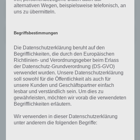
alternativen Wegen, beispielsweise telefonisch, an
Guns'n'Glory Heroes
uns zu übermitteln.
Preis:
Kostenlos
Guns'n'Glory Heroes Premium
Begriffsbestimmungen
Preis:
2,99 €
Die Datenschutzerklärung beruht auf den
Begrifflichkeiten, die durch den Europäischen
Guns’n’Glory Heroes für iPhone, iPad und
Richtlinien- und Verordnungsgeber beim Erlass
der Datenschutz-Grundverordnung (DS-GVO)
iPod Touch im iTunes App Store
verwendet wurden. Unsere Datenschutzerklärung
soll sowohl für die Öffentlichkeit als auch für
Vorerst gibt es Guns’n’Glory Heroes nur für Android. Sobald wir
unsere Kunden und Geschäftspartner einfach
davon Kenntnis haben, dass Guns’n’Glory Heroes auch für iPhone
lesbar und verständlich sein. Um dies zu
und iPad erhältlich ist, wovon wir eigentlich ausgehen, werden wir
gewährleisten, möchten wir vorab die verwendeten
den Link zum iTunes App Store natürlich hier veröffentlichen.
Begrifflichkeiten erläutern.
Wir verwenden in dieser Datenschutzerklärung
unter anderem die folgenden Begriffe:
Auf WhatsApp teilen
Teilen auf Facebook