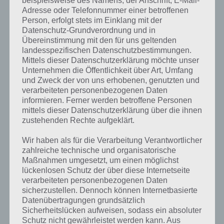
beispielsweise des Namens, der Anschrift, E-Mail-
Je länger man sich in einer Runde halten kann, desto schwerer wird
Adresse oder Telefonnummer einer betroffenen
es, abgesehen vom gewählten Schwierigkeitsgrad, durch zufällig
Person, erfolgt stets im Einklang mit der
entgegenkommende Objekte und die Umschaltung in einen Negativ-
Datenschutz-Grundverordnung und in
Modus, bei dem sich die Farben umkehren, was für eine gefährliche
Übereinstimmung mit den für uns geltenden
Ablenkung sorgt.
landesspezifischen Datenschutzbestimmungen.
Mittels dieser Datenschutzerklärung möchte unser
Unternehmen die Öffentlichkeit über Art, Umfang
Es geht endlos in eine ganz andere Richtung
und Zweck der von uns erhobenen, genutzten und
verarbeiteten personenbezogenen Daten
informieren. Ferner werden betroffene Personen
Was allerdings beim Spielen sofort auffällt, ist, dass Hypernaut ganz
mittels dieser Datenschutzerklärung über die ihnen
anders ist als Temple Run und all die anderen Serienklone. Man
zustehenden Rechte aufgeklärt.
muss nicht stundenlang Münzen oder Diamanten sammeln um sich
neue Items zu kaufen. Bei Hypernaut geht es in erster Linie um den
Wir haben als für die Verarbeitung Verantwortlicher
Personal Highscore und das macht es zum perfekten Game auf dem
zahlreiche technische und organisatorische
Weg zur Schule oder Uni.
Maßnahmen umgesetzt, um einen möglichst
lückenlosen Schutz der über diese Internetseite
Die Partien sind meist kurzlebig und selbst wenn man es schafft mal
verarbeiteten personenbezogenen Daten
länger als eine Minute durch den Parkour zu flitzen, ist der Frust
sicherzustellen. Dennoch können Internetbasierte
über den vergessenen Pausenmodus und dadurch erzwungenen
Datenübertragungen grundsätzlich
Neustart schnell verflogen.
Sicherheitslücken aufweisen, sodass ein absoluter
Schutz nicht gewährleistet werden kann. Aus