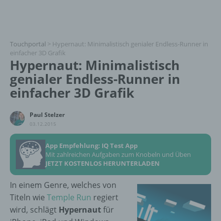
Touchportal
>
Hypernaut: Minimalistisch genialer Endless-Runner in
einfacher 3D Grafik
Hypernaut: Minimalistisch
genialer Endless-Runner in
einfacher 3D Grafik
Paul Stelzer
03.12.2015
App Empfehlung: IQ Test App
Mit zahlreichen Aufgaben zum Knobeln und Üben
JETZT KOSTENLOS HERUNTERLADEN
In einem Genre, welches von
Titeln wie
Temple Run
regiert
wird, schlägt
Hypernaut
für