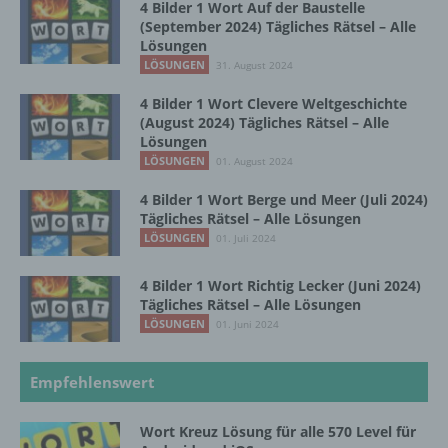
dass die personenbezogenen Daten nicht
4 Bilder 1 Wort Auf der Baustelle
einer identifizierten oder identifizierbaren
(September 2024) Tägliches Rätsel – Alle
natürlichen Person zugewiesen werden.
Lösungen
LÖSUNGEN
31. August 2024
4 Bilder 1 Wort Clevere Weltgeschichte
g) Verantwortlicher oder für die Verarbeitung
(August 2024) Tägliches Rätsel – Alle
Verantwortlicher
Lösungen
LÖSUNGEN
01. August 2024
Verantwortlicher oder für die Verarbeitung
Verantwortlicher ist die natürliche oder
4 Bilder 1 Wort Berge und Meer (Juli 2024)
juristische Person, Behörde, Einrichtung
Tägliches Rätsel – Alle Lösungen
oder andere Stelle, die allein oder
LÖSUNGEN
01. Juli 2024
gemeinsam mit anderen über die Zwecke
und Mittel der Verarbeitung von
4 Bilder 1 Wort Richtig Lecker (Juni 2024)
personenbezogenen Daten entscheidet.
Tägliches Rätsel – Alle Lösungen
Sind die Zwecke und Mittel dieser
LÖSUNGEN
01. Juni 2024
Verarbeitung durch das Unionsrecht oder
das Recht der Mitgliedstaaten vorgegeben,
so kann der Verantwortliche
Empfehlenswert
beziehungsweise können die bestimmten
Kriterien seiner Benennung nach dem
Unionsrecht oder dem Recht der
Wort Kreuz Lösung für alle 570 Level für