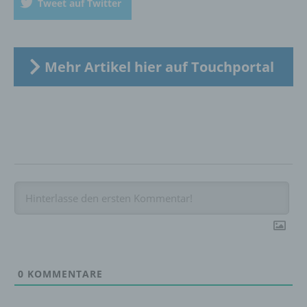
Tweet auf Twitter
Bereitstellung, den Abgleich oder die
Verknüpfung, die Einschränkung, das
Löschen oder die Vernichtung.
Mehr Artikel hier auf Touchportal
d) Einschränkung der Verarbeitung
Einschränkung der Verarbeitung ist die
Markierung gespeicherter
personenbezogener Daten mit dem Ziel, ihre
künftige Verarbeitung einzuschränken.
e) Profiling
Profiling ist jede Art der automatisierten
Verarbeitung personenbezogener Daten, die
darin besteht, dass diese
0
KOMMENTARE
personenbezogenen Daten verwendet
werden, um bestimmte persönliche Aspekte,
die sich auf eine natürliche Person beziehen,