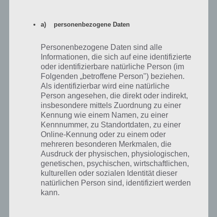
App herunterladen
a) personenbezogene Daten
Trotz seines einfachen Designs und der simplen Spielmechanik kann
dieses Game überzeugen, denn gerade die Kombination aus Grafik
Personenbezogene Daten sind alle
und Sound ist großartig und sorgt für genug Unterhaltung um auf
Informationen, die sich auf eine identifizierte
oder identifizierbare natürliche Person (im
einer langen Busfahrt oder der großen Pause zu beschäftigen.
Folgenden „betroffene Person") beziehen.
Außerdem hat Hypernaut einen gewissen kompetitiven Charakter,
Als identifizierbar wird eine natürliche
wodurch unter Freunden schnell ein Wettbewerb um die längsten
Person angesehen, die direkt oder indirekt,
Fahrten aufkommt.
insbesondere mittels Zuordnung zu einer
Kennung wie einem Namen, zu einer
Gleichwohl die App sowohl im iTunes App Store als auch im Windows
Kennnummer, zu Standortdaten, zu einer
Store 0,99€ kostet, ist sie das Geld wert, da man mal einen etwas
Online-Kennung oder zu einem oder
anderen Endless-Runner bekommt, der viel Spaß bringt und
mehreren besonderen Merkmalen, die
durchaus endlos beschäftigt.
Ausdruck der physischen, physiologischen,
genetischen, psychischen, wirtschaftlichen,
kulturellen oder sozialen Identität dieser
Hypernaut für Windows Phone im Windows
natürlichen Person sind, identifiziert werden
Store
kann.
Hypernaut kann im Windows Store für aktuell 0,99€