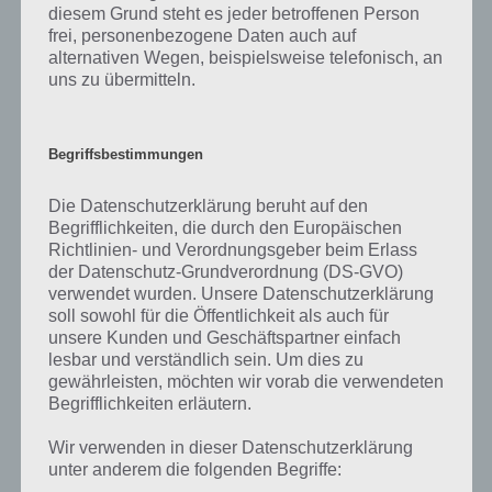
diesem Grund steht es jeder betroffenen Person
Gameplay Video zu Hypernaut
frei, personenbezogene Daten auch auf
alternativen Wegen, beispielsweise telefonisch, an
Um einen kleinen Einblick in das Game zu bekommen haben wir hier
uns zu übermitteln.
ein Gameplay zum Spiel, welches recht schnell zeigt, mit welch
einfachen Mitteln man es schafft ein großartiges Game für
Zwischendurch zu schaffen.
Begriffsbestimmungen
Die Datenschutzerklärung beruht auf den
Begrifflichkeiten, die durch den Europäischen
Richtlinien- und Verordnungsgeber beim Erlass
der Datenschutz-Grundverordnung (DS-GVO)
verwendet wurden. Unsere Datenschutzerklärung
soll sowohl für die Öffentlichkeit als auch für
unsere Kunden und Geschäftspartner einfach
lesbar und verständlich sein. Um dies zu
gewährleisten, möchten wir vorab die verwendeten
Begrifflichkeiten erläutern.
Wir verwenden in dieser Datenschutzerklärung
unter anderem die folgenden Begriffe: