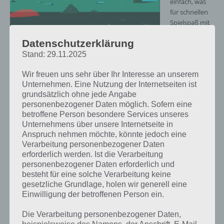
einfach, was
für schnellen
Spielspaß mit
Suchtrisiko
Datenschutzerklärung
sorgt. Mit
einem Klick ist
Stand: 29.11.2025
Hypernaut Screenshot -(c) Jason
man direkt im
Walters
Wir freuen uns sehr über Ihr Interesse an unserem
Spiel und
Unternehmen. Eine Nutzung der Internetseiten ist
muss zufällig
grundsätzlich ohne jede Angabe
generierten Felsen, Säulen und einschlagenden Kometen
personenbezogener Daten möglich. Sofern eine
ausweichen, was sich einfacher anhört als es tatsächlich ist, da man
betroffene Person besondere Services unseres
als Hypernaut mit Hypergeschwindigkeit unterwegs ist.
Unternehmens über unsere Internetseite in
Anspruch nehmen möchte, könnte jedoch eine
Dabei steuert man entweder durch klicken auf den jeweiligen
Verarbeitung personenbezogener Daten
Bildschirmrand oder durch die Nutzung des Gyroskops durch die
erforderlich werden. Ist die Verarbeitung
abstrakt wirkende Welt, welche es in zwei verschiedenen
personenbezogener Daten erforderlich und
Schwierigkeitsgraden zu bestreiten gilt. Das Ganze wird durch einen
besteht für eine solche Verarbeitung keine
perfekt zur Atmosphäre passenden wummernden Soundtrack
gesetzliche Grundlage, holen wir generell eine
untermalt, welcher zusammen mit der sich ständig ändernden
Einwilligung der betroffenen Person ein.
Himmelsfarbe und bahnbrechenden Geschwindigkeit ein
spannendes Spielgefühl erzeugt.
Die Verarbeitung personenbezogener Daten,