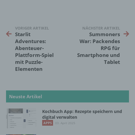
zu bewerten, insbesondere, um Aspekte
bezüglich Arbeitsleistung, wirtschaftlicher
Lage, Gesundheit, persönlicher Vorlieben,
Interessen, Zuverlässigkeit, Verhalten,
VORIGER ARTIKEL
NÄCHSTER ARTIKEL
Aufenthaltsort oder Ortswechsel dieser
Starlit
Summoners
natürlichen Person zu analysieren oder
vorherzusagen.
Adventures:
War: Packendes
Abenteuer-
RPG für
Plattform-Spiel
Smartphone und
f) Pseudonymisierung
mit Puzzle-
Tablet
Elementen
Pseudonymisierung ist die Verarbeitung
personenbezogener Daten in einer Weise,
auf welche die personenbezogenen Daten
ohne Hinzuziehung zusätzlicher
Neuste Artikel
Informationen nicht mehr einer spezifischen
betroffenen Person zugeordnet werden
können, sofern diese zusätzlichen
Kochbuch App: Rezepte speichern und
digital verwalten
Informationen gesondert aufbewahrt werden
und technischen und organisatorischen
APPS
03. April 2025
Maßnahmen unterliegen, die gewährleisten,